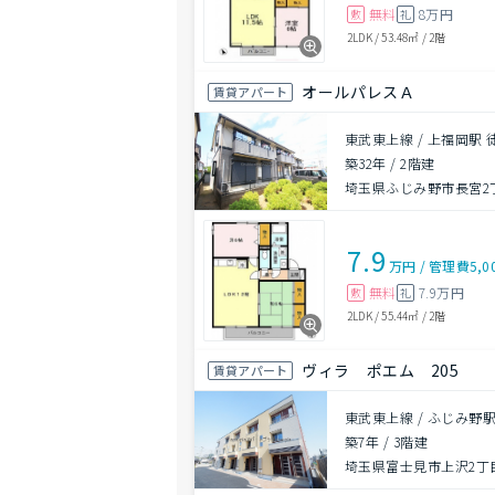
無料
8万円
敷
礼
2LDK
/
53.48㎡
/
2階
オールパレスＡ
賃貸アパート
東武東上線 / 上福岡駅 
築32年
/
2階建
埼玉県ふじみ野市長宮2
7.9
万円
/
管理費
5,0
無料
7.9万円
敷
礼
2LDK
/
55.44㎡
/
2階
ヴィラ ポエム 205
賃貸アパート
東武東上線 / ふじみ野駅
築7年
/
3階建
埼玉県富士見市上沢2丁