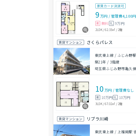
家賃カード決済可
9
万円
/
管理費
4,100
無料
9万円
敷
礼
2LDK
/
62.33㎡
/
2階
さくらパレス
賃貸マンション
東武東上線 / ふじみ野駅
築21年
/
3階建
埼玉県ふじみ野市亀久
10
万円
/
管理費
なし
10万円
10万円
敷
礼
3LDK
/
67.02㎡
/
2階
リブラ川崎
賃貸マンション
東武東上線 / 上福岡駅 