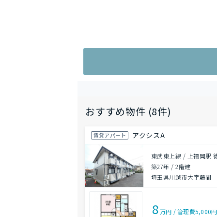
おすすめ物件 (8件)
アクシスA
賃貸アパート
東武東上線 / 上福岡駅 
築27年
/
2階建
埼玉県川越市大字藤間
8
万円
/
管理費
5,000