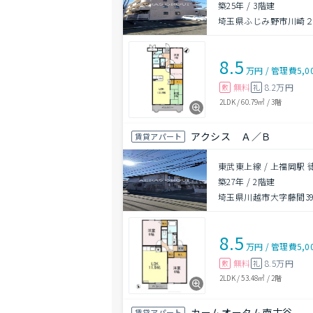
築25年
/
3階建
埼玉県ふじみ野市川崎２丁
8.5
万円
/
管理費
5,0
無料
8.2万円
敷
礼
2LDK
/
60.79㎡
/
3階
アクシス Ａ／Ｂ
賃貸アパート
東武東上線 / 上福岡駅 
築27年
/
2階建
埼玉県川越市大字藤間396
8.5
万円
/
管理費
5,0
無料
8.5万円
敷
礼
2LDK
/
53.48㎡
/
2階
カームオータム南古谷
賃貸アパート