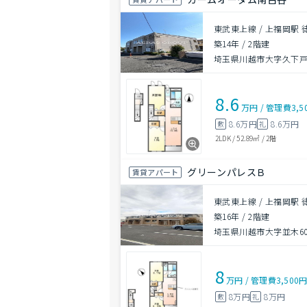
東武東上線 / 上福岡駅 
築14年
/
2階建
埼玉県川越市大字久下戸19
8.6
万円
/
管理費
3,5
8.6万円
8.6万円
敷
礼
2LDK
/
52.89㎡
/
2階
グリーンパレスＢ
賃貸アパート
東武東上線 / 上福岡駅 
築16年
/
2階建
埼玉県川越市大字並木605
8
万円
/
管理費
3,500
8万円
8万円
敷
礼