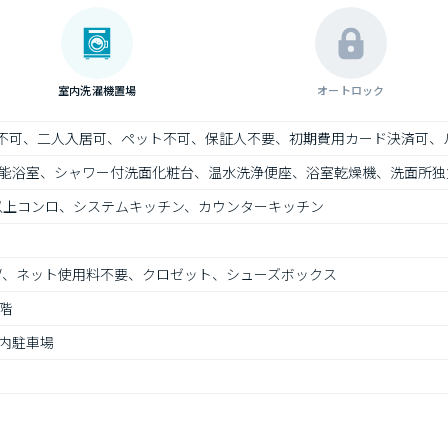
室内洗濯機置場
オートロック
）不可、二人入居可、ペット不可、保証人不要、初期費用カード決済可、
能浴室、シャワー付洗面化粧台、温水洗浄便座、浴室乾燥機、洗面所独
口以上コンロ、システムキッチン、カウンターキッチン
TV、ネット使用料不要、クロゼット、シューズボックス
階
内駐車場