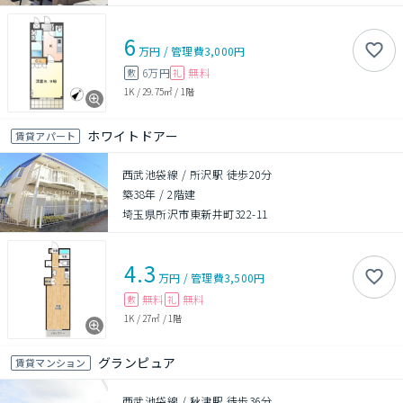
6
万円
/
管理費
3,000円
6万円
無料
敷
礼
1K
/
29.75㎡
/
1階
ホワイトドアー
賃貸アパート
西武池袋線 / 所沢駅 徒歩20分
築38年
/
2階建
埼玉県所沢市東新井町322-11
4.3
万円
/
管理費
3,500円
無料
無料
敷
礼
1K
/
27㎡
/
1階
グランピュア
賃貸マンション
西武池袋線 / 秋津駅 徒歩36分