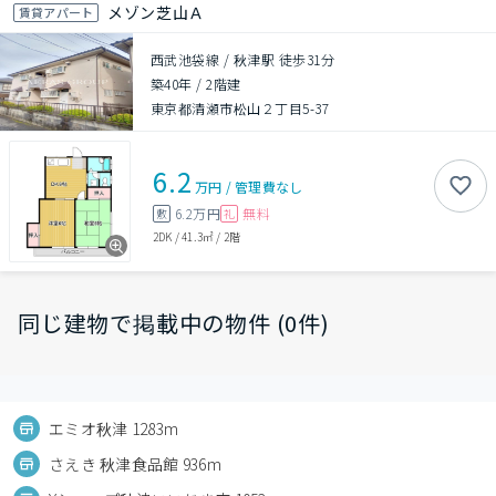
メゾン芝山Ａ
賃貸アパート
西武池袋線 / 秋津駅 徒歩31分
築40年
/
2階建
東京都清瀬市松山２丁目5-37
6.2
万円
/
管理費
なし
6.2万円
無料
敷
礼
2DK
/
41.3㎡
/
2階
同じ建物で掲載中の物件 (0件)
エミオ秋津 1283m
さえき 秋津食品館 936m