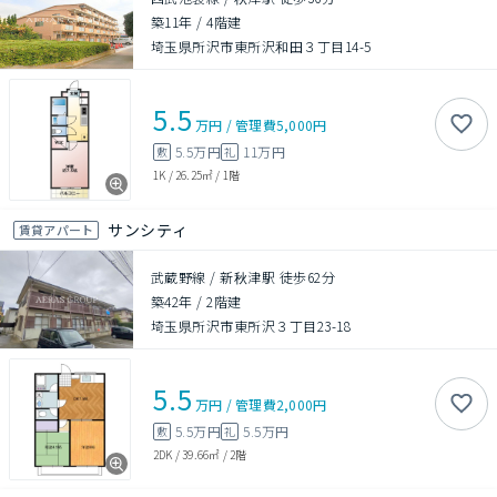
築11年
/
4階建
埼玉県所沢市東所沢和田３丁目14-5
5.5
万円
/
管理費
5,000円
5.5万円
11万円
敷
礼
1K
/
26.25㎡
/
1階
サンシティ
賃貸アパート
武蔵野線 / 新秋津駅 徒歩62分
築42年
/
2階建
埼玉県所沢市東所沢３丁目23-18
5.5
万円
/
管理費
2,000円
5.5万円
5.5万円
敷
礼
2DK
/
39.66㎡
/
2階