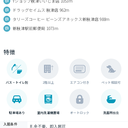
Yショップ秋津いいじま店 1053m
ドラッグセイムス 秋津店 962m
タリーズコーヒー ビーンズアネックス新秋津店 988m
新秋津駅前郵便局 1073m
特徴
バス・トイレ別
2階以上
エアコン付き
ペット相談可
駐車場あり
室内洗濯機置場
オートロック
洗面所独立
入居条件
礼金不要、即入居可