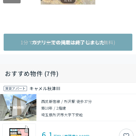
1分で完了!空室状況をお問い合わせ(無料)
カナリーでの掲載は終了しました
おすすめ物件 (7件)
キャメル秋津III
賃貸アパート
西武新宿線 / 所沢駅 徒歩37分
築10年
/
2階建
埼玉県所沢市大字下安松
6.1