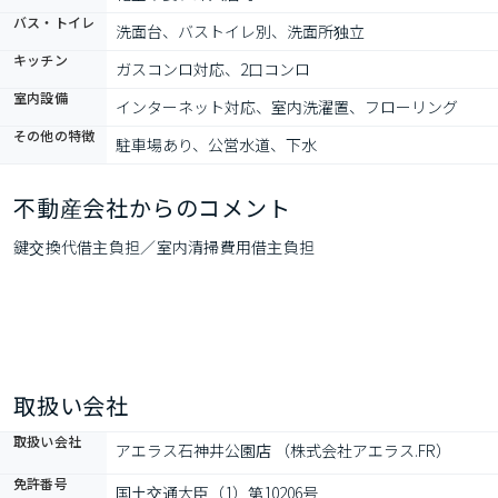
バス・トイレ
洗面台、バストイレ別、洗面所独立
キッチン
ガスコンロ対応、2口コンロ
室内設備
インターネット対応、室内洗濯置、フローリング
その他の特徴
駐車場あり、公営水道、下水
不動産会社からのコメント
鍵交換代借主負担／室内清掃費用借主負担
取扱い会社
取扱い会社
アエラス石神井公園店 （株式会社アエラス.FR）
免許番号
国土交通大臣（1）第10206号