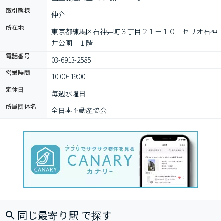
取引態様
仲介
所在地
東京都練馬区石神井町３丁目２１－１０　セリオ石神
井公園　１階
電話番号
03-6913-2585
営業時間
10:00~19:00
定休日
毎週水曜日
所属団体名
全日本不動産協会
同じ最寄り駅 で探す