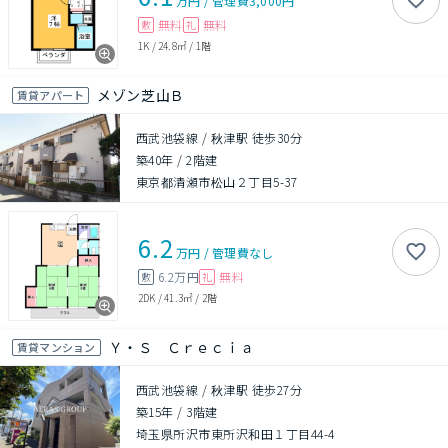
万円
/
管理費
3,000円
無料
無料
敷
礼
1K
/
24.8㎡
/
1階
メゾン芝山Ｂ
賃貸アパート
西武池袋線 / 秋津駅 徒歩30分
築40年
/
2階建
東京都清瀬市松山２丁目5-37
6.2
万円
/
管理費
なし
6.2万円
無料
敷
礼
2DK
/
41.3㎡
/
2階
Ｙ・Ｓ Ｃｒｅｃｉａ
賃貸マンション
西武池袋線 / 秋津駅 徒歩27分
築15年
/
3階建
埼玉県所沢市東所沢和田１丁目44-4