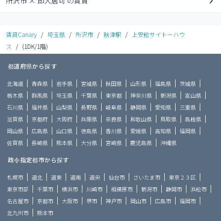
所沢市 × 即入居可 の賃貸
賃貸Canary
/
埼玉県
/
所沢市
/
秋津駅
/
上安松サイトーハウ
ス
/
(1DK/1階)
都道府県から探す
北海道
青森県
岩手県
宮城県
秋田県
山形県
福島県
茨城県
栃木県
群馬県
埼玉県
千葉県
東京都
神奈川県
新潟県
富山県
石川県
福井県
山梨県
長野県
岐阜県
静岡県
愛知県
三重県
滋賀県
京都府
大阪府
兵庫県
奈良県
和歌山県
鳥取県
島根県
岡山県
広島県
山口県
徳島県
香川県
愛媛県
高知県
福岡県
佐賀県
長崎県
熊本県
大分県
宮崎県
鹿児島県
沖縄県
政令指定都市から探す
札幌市
道北
道東
道南
道央
仙台市
さいたま市
東京２３区
東京市部
千葉市
横浜市
川崎市
相模原市
新潟市
静岡市
浜松市
名古屋市
京都市
大阪市
堺市
神戸市
岡山市
広島市
福岡市
北九州市
熊本市