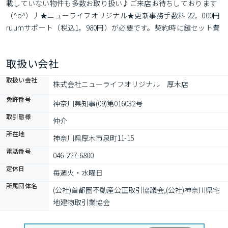
載していない物件も多数お取り扱い♪ご来店お待ちしております
（^o^）丿★ニューライフオリジナル★更新事務手数料 22，000円 
ruumサポート（税込1，980円）が必要です。契約時に鍵セット費
3，300円（税込）が必要となります。貸主インボイス登録あり。
各種情報と現況に差異がある場合は現況優先となります。
取扱い会社
取扱い会社
株式会社ニューライフオリジナル　厚木店
免許番号
神奈川県知事(09)第016032号
取引態様
仲介
所在地
神奈川県厚木市泉町11-15
電話番号
046-227-6800
定休日
毎週火・水曜日
所属団体名
(公社)首都圏不動産公正取引協議会,(公社)神奈川県宅
地建物取引業協会