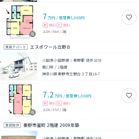
7
万円
/
管理費
5,000円
無料
無料
敷
礼
2LDK
/
54㎡
/
2階
エスポワール立野Ｂ
賃貸アパート
小田急小田原線 / 秦野駅 徒歩18分
築23年
/
2階建
神奈川県秦野市立野台３丁目16-7
7.2
万円
/
管理費
5,000円
無料
無料
敷
礼
2LDK
/
57㎡
/
2階
秦野市室町 2階建 2009年築
賃貸物件
小田急小田原線 / 秦野駅 徒歩14分