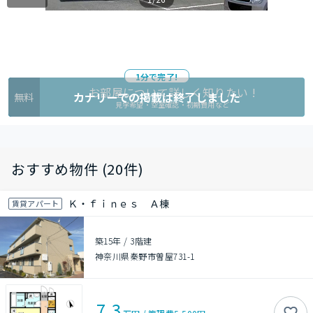
1分で完了!
お部屋について詳しく知りたい !
カナリーでの掲載は終了しました
無料
見学希望・空室確認・初期費用など
おすすめ物件 (20件)
Ｋ・ｆｉｎｅｓ Ａ棟
賃貸アパート
築15年
/
3階建
神奈川県秦野市曽屋731-1
7.3