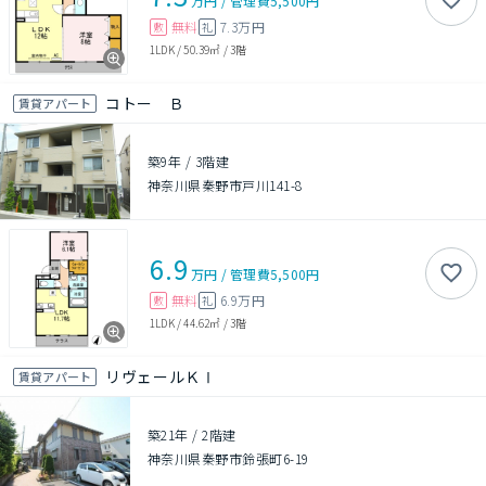
万円
/
管理費
5,500円
無料
7.3万円
敷
礼
1LDK
/
50.39㎡
/
3階
コトー Ｂ
賃貸アパート
築9年
/
3階建
神奈川県秦野市戸川141-8
6.9
万円
/
管理費
5,500円
無料
6.9万円
敷
礼
1LDK
/
44.62㎡
/
3階
リヴェールＫⅠ
賃貸アパート
築21年
/
2階建
神奈川県秦野市鈴張町6-19