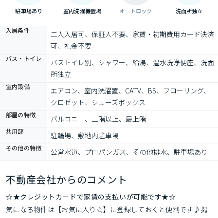
駐車場あり
室内洗濯機置場
オートロック
洗面所独立
入居条件
二人入居可、保証人不要、家賃・初期費用カード決済
可、礼金不要
バス・トイレ
バストイレ別、シャワー、給湯、温水洗浄便座、洗面
所独立
室内設備
エアコン、室内洗濯置、CATV、BS、フローリング、
クロゼット、シューズボックス
部屋の特徴
バルコニー、二階以上、最上階
共用部
駐輪場、敷地内駐車場
その他の特徴
公営水道、プロパンガス、その他排水、駐車場あり
不動産会社からのコメント
☆★クレジットカードで家賃の支払いが可能です★☆
気になる物件は【お気に入り☆】に登録しておくと便利です♪掲