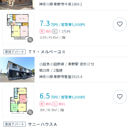
神奈川県秦野市今泉1060-2
7.3
万円
/
管理費
5,000円
無料
7.3万円
敷
礼
1LDK
/
45.45㎡
/
2階
ＴＹ・メルベーユⅡ
賃貸アパート
小田急小田原線 / 秦野駅 徒歩17分
築28年
/
2階建
神奈川県秦野市曽屋3515-4
6.5
万円
/
管理費
5,000円
無料
無料
敷
礼
3DK
/
59.39㎡
/
2階
サニーハウスＡ
賃貸アパート