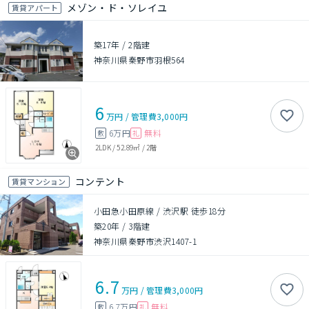
メゾン・ド・ソレイユ
賃貸アパート
築17年
/
2階建
神奈川県秦野市羽根564
6
万円
/
管理費
3,000円
6万円
無料
敷
礼
2LDK
/
52.89㎡
/
2階
コンテント
賃貸マンション
小田急小田原線 / 渋沢駅 徒歩18分
築20年
/
3階建
神奈川県秦野市渋沢1407-1
6.7
万円
/
管理費
3,000円
6.7万円
無料
敷
礼