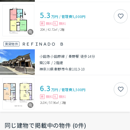
5.3
万円
/
管理費
5,000円
無料
無料
敷
礼
2DK
/
42.72㎡
/
2階
ＲＥＦＩＮＡＤＯ Ｂ
賃貸物件
小田急小田原線 / 秦野駅 徒歩14分
築22年
/
2階建
神奈川県秦野市今泉1013-10
6.3
万円
/
管理費
3,500円
無料
無料
敷
礼
2LDK
/
57.96㎡
/
2階
同じ建物で掲載中の物件 (0件)