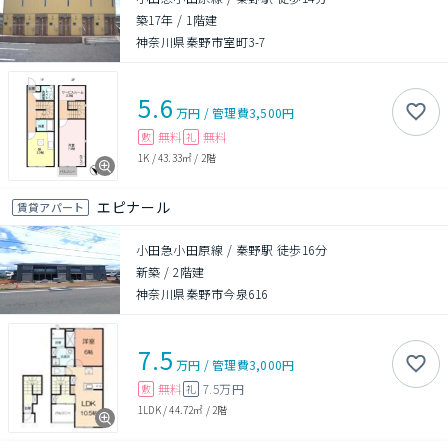
築17年
/
1階建
神奈川県秦野市室町3-7
5.6
万円
/
管理費
3,500円
無料
無料
敷
礼
1K
/
43.33㎡
/
2階
エピナール
賃貸アパート
小田急小田原線 / 秦野駅 徒歩16分
新築
/
2階建
神奈川県秦野市今泉616
7.5
万円
/
管理費
3,000円
無料
7.5万円
敷
礼
1LDK
/
44.72㎡
/
2階