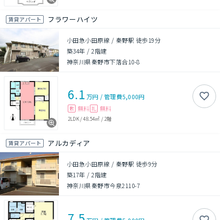
フラワーハイツ
賃貸アパート
小田急小田原線 / 秦野駅 徒歩19分
築34年
/
2階建
神奈川県秦野市下落合10-8
6.1
万円
/
管理費
5,000円
無料
無料
敷
礼
2LDK
/
48.54㎡
/
2階
アルカディア
賃貸アパート
小田急小田原線 / 秦野駅 徒歩9分
築17年
/
2階建
神奈川県秦野市今泉2110-7
7.5