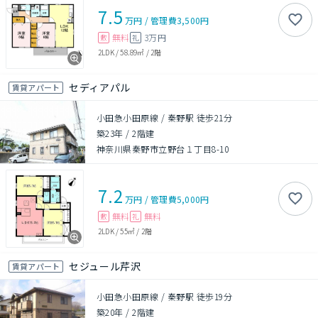
7.5
万円
/
管理費
3,500円
無料
3万円
敷
礼
2LDK
/
58.89㎡
/
2階
セディアパル
賃貸アパート
小田急小田原線 / 秦野駅 徒歩21分
築23年
/
2階建
神奈川県秦野市立野台１丁目8-10
7.2
万円
/
管理費
5,000円
無料
無料
敷
礼
2LDK
/
55㎡
/
2階
セジュール芹沢
賃貸アパート
小田急小田原線 / 秦野駅 徒歩19分
築20年
/
2階建