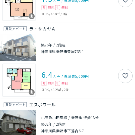
万円
/
管理費
5,000円
無料
無料
敷
礼
1LDK
/
48.8㎡
/
2階
ラ・サカヤＡ
賃貸アパート
築26年
/
2階建
神奈川県秦野市曽屋733-1
6.4
万円
/
管理費
5,000円
無料
無料
敷
礼
2LDK
/
49.25㎡
/
2階
エスポワール
賃貸アパート
小田急小田原線 / 秦野駅 徒歩18分
築32年
/
2階建
神奈川県秦野市下落合6-7