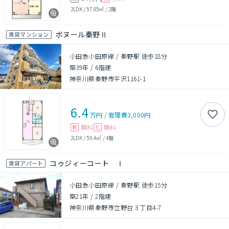
2LDK
/
57.85㎡
/
2階
ボヌール秦野Ⅱ
賃貸マンション
小田急小田原線 / 秦野駅 徒歩18分
築39年
/
6階建
神奈川県秦野市平沢1161-1
6.4
万円
/
管理費
3,000円
無料
無料
敷
礼
2LDK
/
59.4㎡
/
4階
コゥジィーコート Ⅰ
賃貸アパート
小田急小田原線 / 秦野駅 徒歩15分
築21年
/
2階建
神奈川県秦野市立野台３丁目4-7