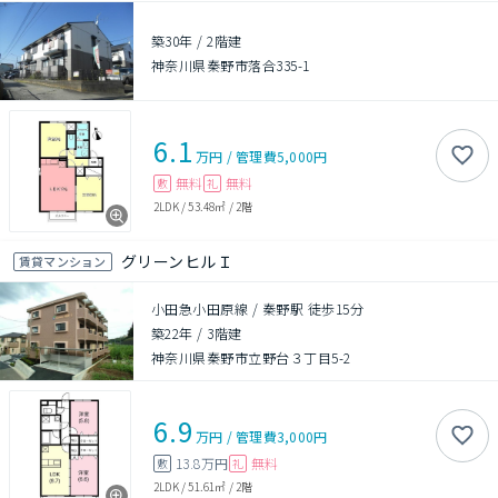
築30年
/
2階建
神奈川県秦野市落合335-1
6.1
万円
/
管理費
5,000円
無料
無料
敷
礼
2LDK
/
53.48㎡
/
2階
グリーンヒルＩ
賃貸マンション
小田急小田原線 / 秦野駅 徒歩15分
築22年
/
3階建
神奈川県秦野市立野台３丁目5-2
6.9
万円
/
管理費
3,000円
13.8万円
無料
敷
礼
2LDK
/
51.61㎡
/
2階