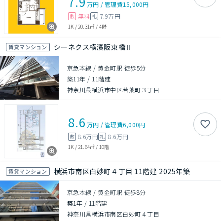
7.9
万円
/
管理費
15,000円
無料
7.9万円
敷
礼
1K
/
20.31㎡
/
4階
シーネクス横濱阪東橋Ⅱ
賃貸マンション
京急本線 / 黄金町駅 徒歩5分
築11年
/
11階建
神奈川県横浜市中区若葉町３丁目
8.6
万円
/
管理費
6,000円
8.6万円
8.6万円
敷
礼
1K
/
21.64㎡
/
10階
横浜市南区白妙町４丁目 11階建 2025年築
賃貸マンション
京急本線 / 黄金町駅 徒歩8分
築1年
/
11階建
神奈川県横浜市南区白妙町４丁目