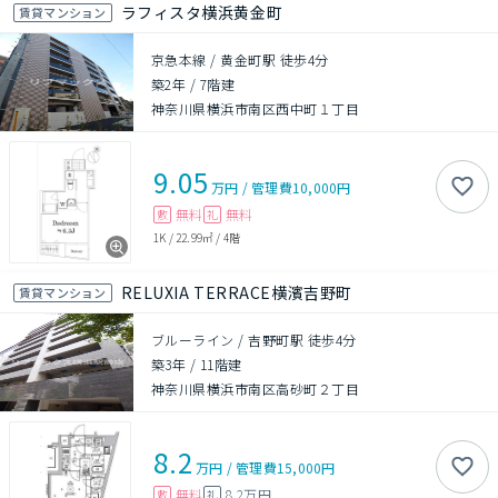
ラフィスタ横浜黄金町
賃貸マンション
京急本線 / 黄金町駅 徒歩4分
築2年
/
7階建
神奈川県横浜市南区西中町１丁目
9.05
万円
/
管理費
10,000円
無料
無料
敷
礼
1K
/
22.99㎡
/
4階
RELUXIA TERRACE横濱吉野町
賃貸マンション
ブルーライン / 吉野町駅 徒歩4分
築3年
/
11階建
神奈川県横浜市南区高砂町２丁目
8.2
万円
/
管理費
15,000円
無料
8.2万円
敷
礼