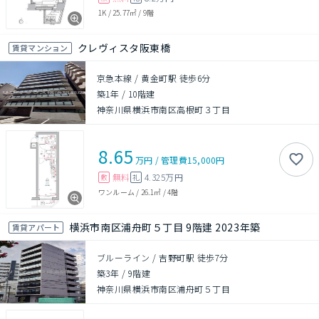
1K
/
25.77㎡
/
9階
クレヴィスタ阪東橋
賃貸マンション
京急本線 / 黄金町駅 徒歩6分
築1年
/
10階建
神奈川県横浜市南区高根町３丁目
8.65
万円
/
管理費
15,000円
無料
4.325万円
敷
礼
ワンルーム
/
26.1㎡
/
4階
横浜市南区浦舟町５丁目 9階建 2023年築
賃貸アパート
ブルーライン / 吉野町駅 徒歩7分
築3年
/
9階建
神奈川県横浜市南区浦舟町５丁目