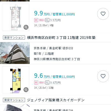
9.9
万円
/
管理費
11,000円
無料
9.9万円
敷
礼
1K
/
21.08㎡
/
4階
横浜市南区白妙町３丁目 11階建 2019年築
賃貸マンション
京急本線 / 黄金町駅 徒歩8分
築7年
/
11階建
神奈川県横浜市南区白妙町３丁目
9.6
万円
/
管理費
11,000円
無料
9.6万円
敷
礼
1K
/
20.8㎡
/
10階
ジェノヴィア阪東橋スカイガーデン
賃貸マンション
京急本線 / 黄金町駅 徒歩7分