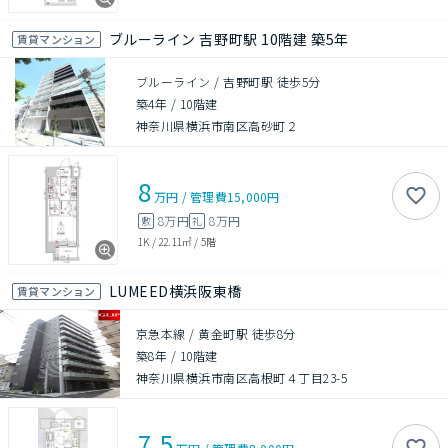
ブルーライン 吉野町駅 10階建 築5年
賃貸マンション
ブルーライン / 吉野町駅 徒歩5分
築4年
/
10階建
神奈川県横浜市南区高砂町２
8
万円
/
管理費
15,000円
8万円
8万円
敷
礼
1K
/
22.11㎡
/
5階
LUMEED横浜阪東橋
賃貸マンション
京急本線 / 黄金町駅 徒歩8分
築8年
/
10階建
神奈川県横浜市南区高根町４丁目23-5
7.5