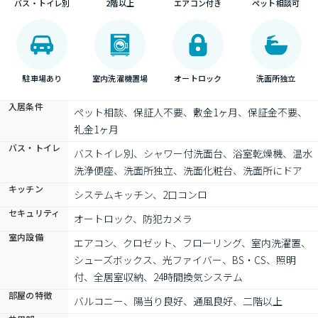
バス・トイレ別
2階以上
エアコン付き
ペット相談可
駐車場あり
室内洗濯機置場
オートロック
洗面所独立
入居条件
ペット相談、保証人不要、敷金1ヶ月、保証金不要、
礼金1ヶ月
バス・トイレ
バストイレ別、シャワー付洗面台、浴室乾燥機、温水
洗浄便座、洗面所独立、洗面化粧台、洗面所にドア
キッチン
システムキッチン、2口コンロ
セキュリティ
オートロック、防犯カメラ
室内設備
エアコン、クロゼット、フローリング、室内洗濯置、
シューズボックス、光ファイバー、BS・CS、照明
付、全居室収納、24時間換気システム
部屋の特徴
バルコニー、陽当り良好、通風良好、二階以上