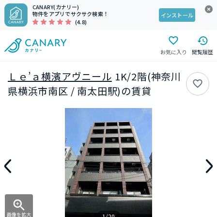
CANARY(カナリー)
物件をアプリでサクサク検索！
インストール
(4.8)
お気に入り
閲覧履歴
Ｌｅ’ａ横濱アヴニール
1K/2階(神奈川
県横浜市南区 / 南太田駅)の賃貸
画像を拡大
1/20