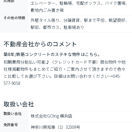
共用部
エレベーター、駐輪場、宅配ボックス、バイク置場、
敷地内ごみ置き場
その他の特徴
外壁タイル張り、分譲賃貸、駅まで平坦、眺望良好、
駅前、都市ガス、駐車場あり
不動産会社からのコメント
築8年/鉄筋コンクリートのステキな物件はこちら。
初期費用分割払い可能♪（クレジットカード不要）類似物件や他
社様掲載物件もまとめてご紹介・ご案内させて頂きますので色々
と比較してお選び下さい。詳細はお問い合わせください→045-
577-9058
取扱い会社
取扱い会社
株式会社GOIng 横浜店
免許番号
神奈川県知事（1）32309号