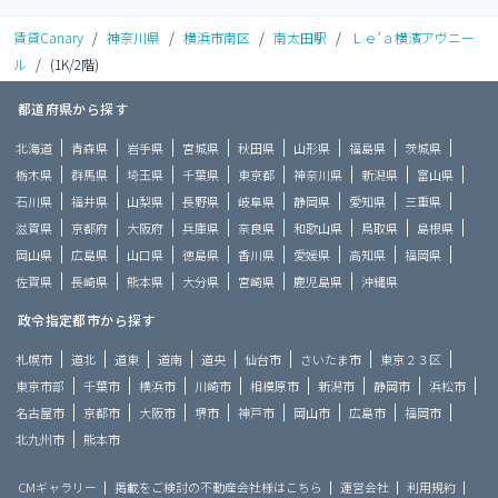
賃貸Canary
/
神奈川県
/
横浜市南区
/
南太田駅
/
Ｌｅ’ａ横濱アヴニー
ル
/
(1K/2階)
都道府県から探す
北海道
青森県
岩手県
宮城県
秋田県
山形県
福島県
茨城県
栃木県
群馬県
埼玉県
千葉県
東京都
神奈川県
新潟県
富山県
石川県
福井県
山梨県
長野県
岐阜県
静岡県
愛知県
三重県
滋賀県
京都府
大阪府
兵庫県
奈良県
和歌山県
鳥取県
島根県
岡山県
広島県
山口県
徳島県
香川県
愛媛県
高知県
福岡県
佐賀県
長崎県
熊本県
大分県
宮崎県
鹿児島県
沖縄県
政令指定都市から探す
札幌市
道北
道東
道南
道央
仙台市
さいたま市
東京２３区
東京市部
千葉市
横浜市
川崎市
相模原市
新潟市
静岡市
浜松市
名古屋市
京都市
大阪市
堺市
神戸市
岡山市
広島市
福岡市
北九州市
熊本市
CMギャラリー
掲載をご検討の不動産会社様はこちら
運営会社
利用規約