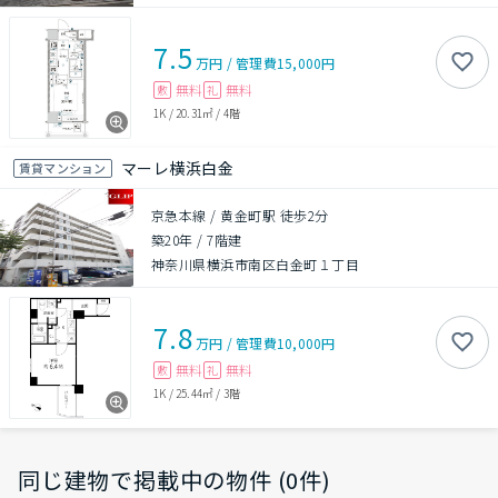
7.5
万円
/
管理費
15,000円
無料
無料
敷
礼
1K
/
20.31㎡
/
4階
マーレ横浜白金
賃貸マンション
京急本線 / 黄金町駅 徒歩2分
築20年
/
7階建
神奈川県横浜市南区白金町１丁目
7.8
万円
/
管理費
10,000円
無料
無料
敷
礼
1K
/
25.44㎡
/
3階
同じ建物で掲載中の物件 (0件)