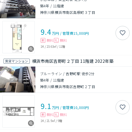
築4年
/
11階建
神奈川県横浜市南区高根町３丁目
9.4
万円
/
管理費
15,000円
無料
無料
敷
礼
1K
/
23.63㎡
/
11階
横浜市南区吉野町２丁目 11階建 2022年築
賃貸マンション
ブルーライン / 吉野町駅 徒歩2分
築4年
/
11階建
神奈川県横浜市南区吉野町２丁目
9.1
万円
/
管理費
10,000円
無料
無料
敷
礼
1K
/
21.9㎡
/
9階