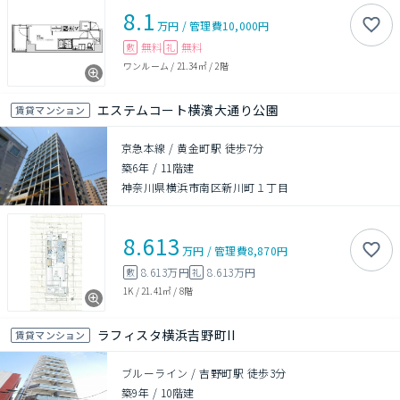
8.1
万円
/
管理費
10,000円
無料
無料
敷
礼
ワンルーム
/
21.34㎡
/
2階
エステムコート横濱大通り公園
賃貸マンション
京急本線 / 黄金町駅 徒歩7分
築6年
/
11階建
神奈川県横浜市南区新川町１丁目
8.613
万円
/
管理費
8,870円
8.613万円
8.613万円
敷
礼
1K
/
21.41㎡
/
8階
ラフィスタ横浜吉野町II
賃貸マンション
ブルーライン / 吉野町駅 徒歩3分
築9年
/
10階建