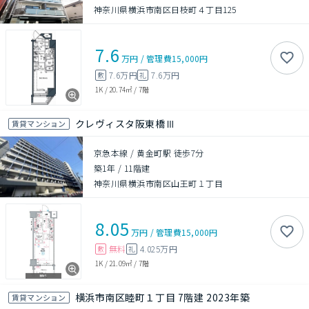
神奈川県横浜市南区日枝町４丁目125
7.6
万円
/
管理費
15,000円
7.6万円
7.6万円
敷
礼
1K
/
20.74㎡
/
7階
クレヴィスタ阪東橋Ⅲ
賃貸マンション
京急本線 / 黄金町駅 徒歩7分
築1年
/
11階建
神奈川県横浜市南区山王町１丁目
8.05
万円
/
管理費
15,000円
無料
4.025万円
敷
礼
1K
/
21.09㎡
/
7階
横浜市南区睦町１丁目 7階建 2023年築
賃貸マンション