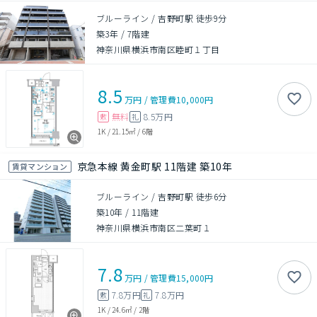
ブルーライン / 吉野町駅 徒歩9分
築3年
/
7階建
神奈川県横浜市南区睦町１丁目
8.5
万円
/
管理費
10,000円
無料
8.5万円
敷
礼
1K
/
21.15㎡
/
6階
京急本線 黄金町駅 11階建 築10年
賃貸マンション
ブルーライン / 吉野町駅 徒歩6分
築10年
/
11階建
神奈川県横浜市南区二葉町１
7.8
万円
/
管理費
15,000円
7.8万円
7.8万円
敷
礼
1K
/
24.6㎡
/
2階