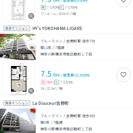
万円
/
管理費
8,000円
7.5万円
7.5万円
敷
礼
ワンルーム
/
20.01㎡
/
5階
HY's YOKOHAMA LIGARE
賃貸マンション
ブルーライン / 吉野町駅 徒歩7分
築11年
/
7階建
神奈川県横浜市南区睦町１丁目
7.5
万円
/
管理費
10,000円
無料
7.5万円
敷
礼
1K
/
22.5㎡
/
7階
La Douceur吉野町
賃貸マンション
ブルーライン / 吉野町駅 徒歩6分
築5年
/
7階建
神奈川県横浜市南区睦町１丁目