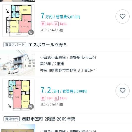
7
万円
/
管理費
5,000円
無料
無料
敷
礼
2LDK
/
54㎡
/
2階
エスポワール立野Ｂ
賃貸アパート
小田急小田原線 / 秦野駅 徒歩18分
築23年
/
2階建
神奈川県秦野市立野台３丁目16-7
7.2
万円
/
管理費
5,000円
無料
無料
敷
礼
2LDK
/
57㎡
/
2階
秦野市室町 2階建 2009年築
賃貸物件
小田急小田原線 / 秦野駅 徒歩14分