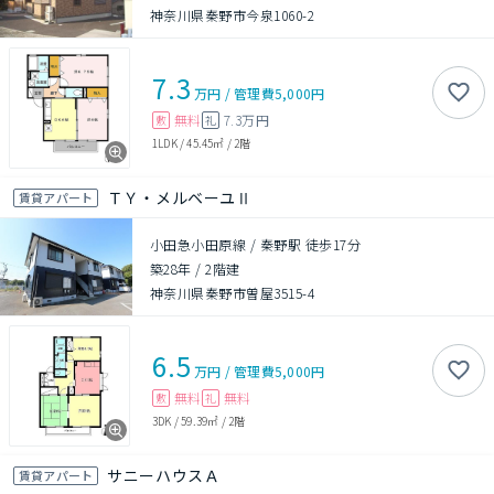
神奈川県秦野市今泉1060-2
7.3
万円
/
管理費
5,000円
無料
7.3万円
敷
礼
1LDK
/
45.45㎡
/
2階
ＴＹ・メルベーユⅡ
賃貸アパート
小田急小田原線 / 秦野駅 徒歩17分
築28年
/
2階建
神奈川県秦野市曽屋3515-4
6.5
万円
/
管理費
5,000円
無料
無料
敷
礼
3DK
/
59.39㎡
/
2階
サニーハウスＡ
賃貸アパート