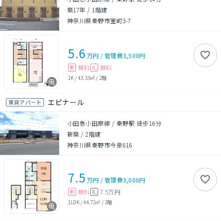
築17年
/
1階建
神奈川県秦野市室町3-7
5.6
万円
/
管理費
3,500円
無料
無料
敷
礼
1K
/
43.33㎡
/
2階
エピナール
賃貸アパート
小田急小田原線 / 秦野駅 徒歩16分
新築
/
2階建
神奈川県秦野市今泉616
7.5
万円
/
管理費
3,000円
無料
7.5万円
敷
礼
1LDK
/
44.72㎡
/
2階