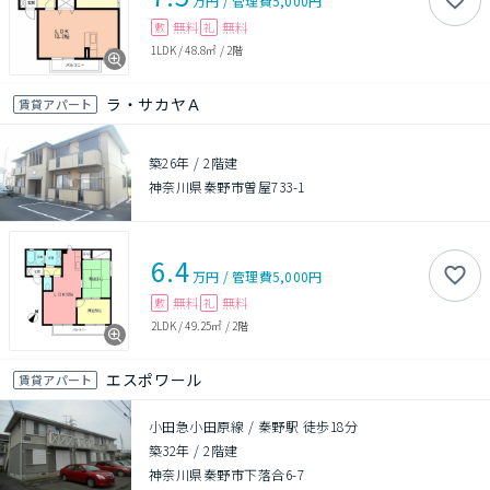
万円
/
管理費
5,000円
無料
無料
敷
礼
1LDK
/
48.8㎡
/
2階
ラ・サカヤＡ
賃貸アパート
築26年
/
2階建
神奈川県秦野市曽屋733-1
6.4
万円
/
管理費
5,000円
無料
無料
敷
礼
2LDK
/
49.25㎡
/
2階
エスポワール
賃貸アパート
小田急小田原線 / 秦野駅 徒歩18分
築32年
/
2階建
神奈川県秦野市下落合6-7