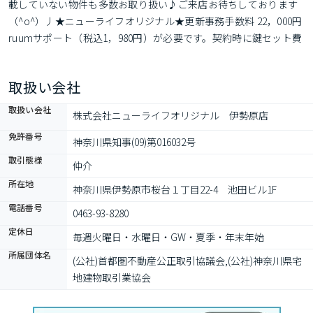
載していない物件も多数お取り扱い♪ご来店お待ちしております
（^o^）丿★ニューライフオリジナル★更新事務手数料 22，000円 
ruumサポート（税込1，980円）が必要です。契約時に鍵セット費
3，300円（税込）が必要となります。貸主インボイス登録あり。
各種情報と現況に差異がある場合は現況優先となります。
取扱い会社
取扱い会社
株式会社ニューライフオリジナル　伊勢原店
免許番号
神奈川県知事(09)第016032号
取引態様
仲介
所在地
神奈川県伊勢原市桜台１丁目22-4　池田ビル1F
電話番号
0463-93-8280
定休日
毎週火曜日・水曜日・GW・夏季・年末年始
所属団体名
(公社)首都圏不動産公正取引協議会,(公社)神奈川県宅
地建物取引業協会