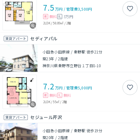
7.5
万円
/
管理費
3,500円
無料
3万円
敷
礼
2LDK
/
58.89㎡
/
2階
セディアパル
賃貸アパート
小田急小田原線 / 秦野駅 徒歩21分
築23年
/
2階建
神奈川県秦野市立野台１丁目8-10
7.2
万円
/
管理費
5,000円
無料
無料
敷
礼
2LDK
/
55㎡
/
2階
セジュール芹沢
賃貸アパート
小田急小田原線 / 秦野駅 徒歩19分
築20年
/
2階建