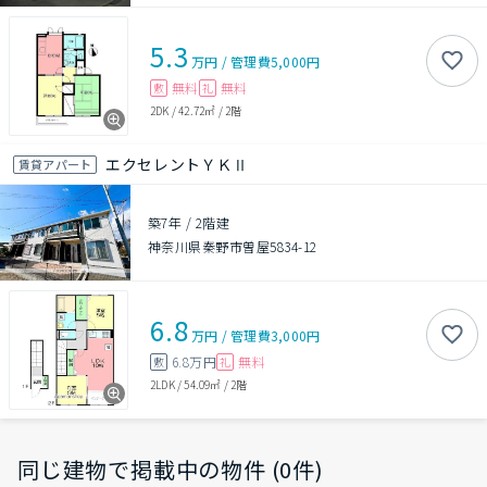
5.3
万円
/
管理費
5,000円
無料
無料
敷
礼
2DK
/
42.72㎡
/
2階
エクセレントＹＫⅡ
賃貸アパート
築7年
/
2階建
神奈川県秦野市曽屋5834-12
6.8
万円
/
管理費
3,000円
6.8万円
無料
敷
礼
2LDK
/
54.09㎡
/
2階
同じ建物で掲載中の物件 (0件)