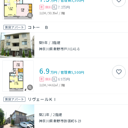
万円
/
管理費
5,500円
無料
7.3万円
敷
礼
1LDK
/
50.39㎡
/
3階
コトー Ｂ
賃貸アパート
築9年
/
3階建
神奈川県秦野市戸川141-8
6.9
万円
/
管理費
5,500円
無料
6.9万円
敷
礼
1LDK
/
44.62㎡
/
3階
リヴェールＫⅠ
賃貸アパート
築21年
/
2階建
神奈川県秦野市鈴張町6-19