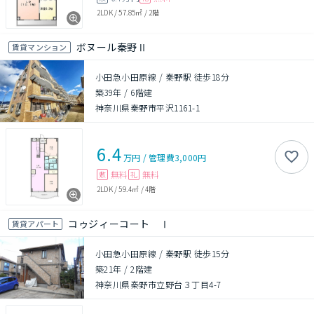
2LDK
/
57.85㎡
/
2階
ボヌール秦野Ⅱ
賃貸マンション
小田急小田原線 / 秦野駅 徒歩18分
築39年
/
6階建
神奈川県秦野市平沢1161-1
6.4
万円
/
管理費
3,000円
無料
無料
敷
礼
2LDK
/
59.4㎡
/
4階
コゥジィーコート Ⅰ
賃貸アパート
小田急小田原線 / 秦野駅 徒歩15分
築21年
/
2階建
神奈川県秦野市立野台３丁目4-7