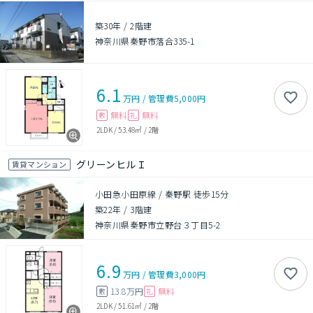
築30年
/
2階建
神奈川県秦野市落合335-1
6.1
万円
/
管理費
5,000円
無料
無料
敷
礼
2LDK
/
53.48㎡
/
2階
グリーンヒルＩ
賃貸マンション
小田急小田原線 / 秦野駅 徒歩15分
築22年
/
3階建
神奈川県秦野市立野台３丁目5-2
6.9
万円
/
管理費
3,000円
13.8万円
無料
敷
礼
2LDK
/
51.61㎡
/
2階