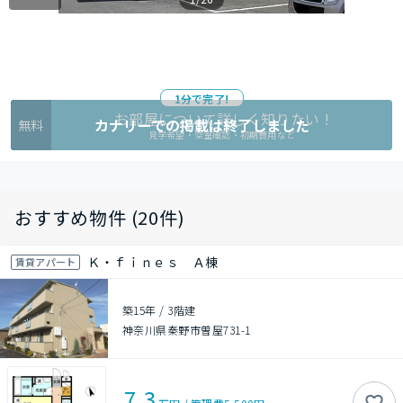
1分で完了!
お部屋について詳しく知りたい !
カナリーでの掲載は終了しました
無料
見学希望・空室確認・初期費用など
おすすめ物件 (20件)
Ｋ・ｆｉｎｅｓ Ａ棟
賃貸アパート
築15年
/
3階建
神奈川県秦野市曽屋731-1
7.3