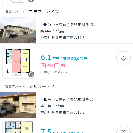
フラワーハイツ
賃貸アパート
小田急小田原線 / 秦野駅 徒歩19分
築34年
/
2階建
神奈川県秦野市下落合10-8
6.1
万円
/
管理費
5,000円
無料
無料
敷
礼
2LDK
/
48.54㎡
/
2階
アルカディア
賃貸アパート
小田急小田原線 / 秦野駅 徒歩9分
築17年
/
2階建
神奈川県秦野市今泉2110-7
7.5