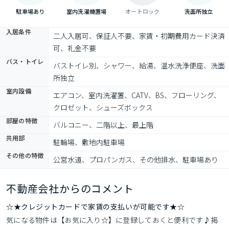
駐車場あり
室内洗濯機置場
オートロック
洗面所独立
入居条件
二人入居可、保証人不要、家賃・初期費用カード決済
可、礼金不要
バス・トイレ
バストイレ別、シャワー、給湯、温水洗浄便座、洗面
所独立
室内設備
エアコン、室内洗濯置、CATV、BS、フローリング、
クロゼット、シューズボックス
部屋の特徴
バルコニー、二階以上、最上階
共用部
駐輪場、敷地内駐車場
その他の特徴
公営水道、プロパンガス、その他排水、駐車場あり
不動産会社からのコメント
☆★クレジットカードで家賃の支払いが可能です★☆
気になる物件は【お気に入り☆】に登録しておくと便利です♪掲