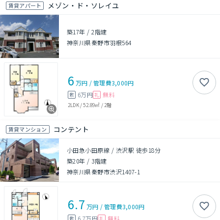
メゾン・ド・ソレイユ
賃貸アパート
築17年
/
2階建
神奈川県秦野市羽根564
6
万円
/
管理費
3,000円
6万円
無料
敷
礼
2LDK
/
52.89㎡
/
2階
コンテント
賃貸マンション
小田急小田原線 / 渋沢駅 徒歩18分
築20年
/
3階建
神奈川県秦野市渋沢1407-1
6.7
万円
/
管理費
3,000円
6.7万円
無料
敷
礼