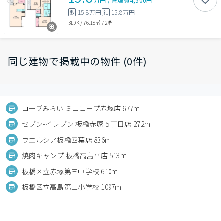
万円
/
管理費
4,500円
15.8万円
15.8万円
敷
礼
3LDK
/
76.18㎡
/
2階
同じ建物で掲載中の物件 (0件)
コープみらい ミニコープ赤塚店 677m
セブン-イレブン 板橋赤塚５丁目店 272m
ウエルシア板橋四葉店 836m
焼肉キャンプ 板橋高島平店 513m
板橋区立赤塚第三中学校 610m
板橋区立高島第三小学校 1097m