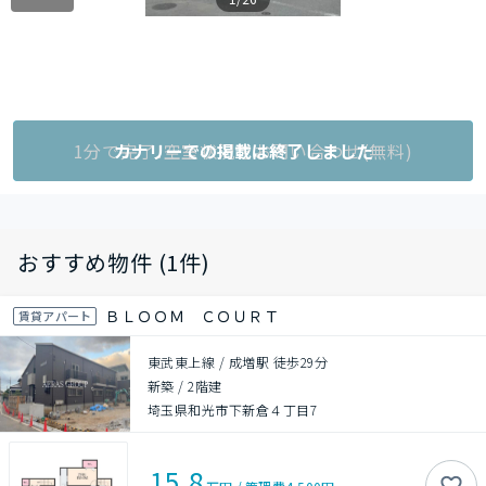
1分で完了!空室状況をお問い合わせ(無料)
カナリーでの掲載は終了しました
おすすめ物件 (1件)
ＢＬＯＯＭ ＣＯＵＲＴ
賃貸アパート
東武東上線 / 成増駅 徒歩29分
新築
/
2階建
埼玉県和光市下新倉４丁目7
15.8