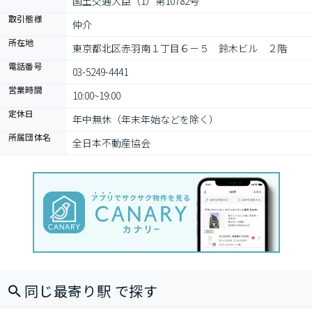
国土交通大臣（1）第10782号
取引態様
仲介
所在地
東京都北区赤羽南１丁目６－５　鈴木ビル　２階
電話番号
03-5249-4441
営業時間
10:00~19:00
定休日
年中無休（年末年始などを除く）
所属団体名
全日本不動産協会
同じ最寄り駅 で探す