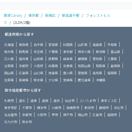
賃貸Canary
/
東京都
/
板橋区
/
新高島平駅
/
フォレストヒル
ズ
/
(2LDK/2階)
都道府県から探す
北海道
青森県
岩手県
宮城県
秋田県
山形県
福島県
茨城県
栃木県
群馬県
埼玉県
千葉県
東京都
神奈川県
新潟県
富山県
石川県
福井県
山梨県
長野県
岐阜県
静岡県
愛知県
三重県
滋賀県
京都府
大阪府
兵庫県
奈良県
和歌山県
鳥取県
島根県
岡山県
広島県
山口県
徳島県
香川県
愛媛県
高知県
福岡県
佐賀県
長崎県
熊本県
大分県
宮崎県
鹿児島県
沖縄県
政令指定都市から探す
札幌市
道北
道東
道南
道央
仙台市
さいたま市
東京２３区
東京市部
千葉市
横浜市
川崎市
相模原市
新潟市
静岡市
浜松市
名古屋市
京都市
大阪市
堺市
神戸市
岡山市
広島市
福岡市
北九州市
熊本市