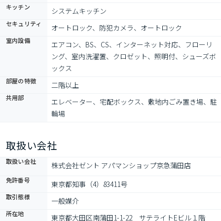
キッチン
システムキッチン
セキュリティ
オートロック、防犯カメラ、オートロック
室内設備
エアコン、BS、CS、インターネット対応、フローリ
ング、室内洗濯置、クロゼット、照明付、シューズボ
ックス
部屋の特徴
二階以上
共用部
エレベーター、宅配ボックス、敷地内ごみ置き場、駐
輪場
取扱い会社
取扱い会社
株式会社ゼント アパマンショップ京急蒲田店
免許番号
東京都知事（4）83411号
取引態様
一般媒介
所在地
東京都大田区南蒲田1-1-22　サテライトEビル１階