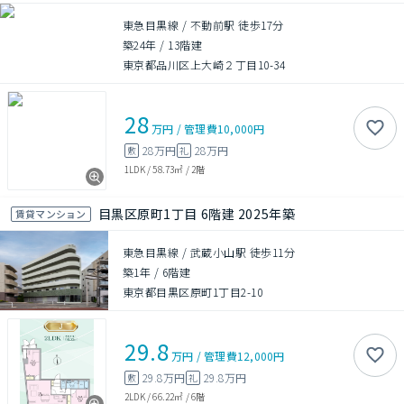
東急目黒線 / 不動前駅 徒歩17分
築24年
/
13階建
東京都品川区上大崎２丁目10-34
28
万円
/
管理費
10,000円
28万円
28万円
敷
礼
1LDK
/
58.73㎡
/
2階
目黒区原町1丁目 6階建 2025年築
賃貸マンション
東急目黒線 / 武蔵小山駅 徒歩11分
築1年
/
6階建
東京都目黒区原町1丁目2-10
29.8
万円
/
管理費
12,000円
29.8万円
29.8万円
敷
礼
2LDK
/
66.22㎡
/
6階