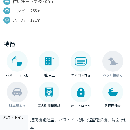
荏原第一中学校 407m
コンビニ 255m
スーパー 171m
特徴
バス・トイレ別
2階以上
エアコン付き
ペット相談可
駐車場あり
室内洗濯機置場
オートロック
洗面所独立
バス・トイレ
追焚機能浴室、バストイレ別、浴室乾燥機、洗面所独
立