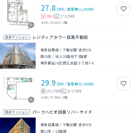
27.8
万円
/
管理費
12,000円
無料
27.8万円
敷
礼
2LDK
/
51.61㎡
/
2階
レジディアタワー目黒不動前
賃貸マンション
東急目黒線 / 不動前駅 徒歩8分
築19年
/
地上30階地下3階建
東京都品川区西五反田３丁目7-6
29.9
万円
/
管理費
25,000円
29.9万円
29.9万円
敷
礼
1LDK
/
57.34㎡
/
4階
パークハビオ目黒リバーサイド
賃貸マンション
東急目黒線 / 不動前駅 徒歩4分
築11年
/
10階建