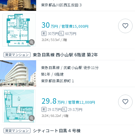
東京都品川区西五反田３
30
万円
/
管理費
15,000円
30万円
60万円
敷
礼
2LDK
/
53.5㎡
/
3階
東急目黒線 西小山駅 6階建 築2年
賃貸マンション
東急目黒線 / 武蔵小山駅 徒歩11分
築1年
/
6階建
東京都目黒区原町１
29.8
万円
/
管理費
12,000円
29.8万円
29.8万円
敷
礼
2LDK
/
66.22㎡
/
6階
シティコート目黒４号棟
賃貸マンション