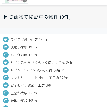
同じ建物で掲載中の物件 (0件)
ライフ武蔵小山店 171m
後地小学校 196m
石井保育園 179m
むさしこやまさくらさくほいくえん 234m
セブン-イレブン 武蔵小山駅前店 255m
ファミリーマート 小山三丁目店 322m
ビオセボン武蔵小山店 296m
星薬科大学 326m
後地小学校 196m