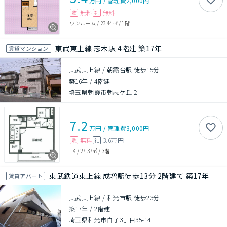
万円
/
管理費
2,000円
無料
無料
敷
礼
ワンルーム
/
23.44㎡
/
1階
東武東上線 志木駅 4階建 築17年
賃貸マンション
東武東上線 / 朝霞台駅 徒歩15分
築16年
/
4階建
埼玉県朝霞市朝志ケ丘２
7.2
万円
/
管理費
3,000円
無料
3.6万円
敷
礼
1K
/
27.37㎡
/
3階
東武鉄道東上線 成増駅徒歩13分 2階建て 築17年
賃貸アパート
東武東上線 / 和光市駅 徒歩23分
築17年
/
2階建
埼玉県和光市白子3丁目35-14