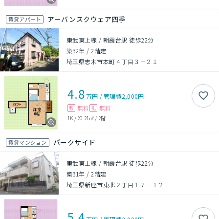
アーバンスクウェア四季
賃貸アパート
東武東上線 / 朝霞台駅 徒歩22分
築32年
/
2階建
埼玉県志木市本町４丁目３－２１
4.8
万円
/
管理費
2,000円
無料
無料
敷
礼
1K
/
20.21㎡
/
2階
パークサイド
賃貸マンション
東武東上線 / 朝霞台駅 徒歩22分
築31年
/
2階建
埼玉県新座市東北２丁目１７－１２
5.4