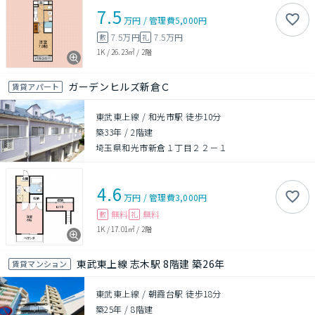
7.5
万円
/
管理費
5,000円
7.5万円
7.5万円
敷
礼
1K
/
26.23㎡
/
2階
ガーデンヒルズ新倉Ｃ
賃貸アパート
東武東上線 / 和光市駅 徒歩10分
築33年
/
2階建
埼玉県和光市新倉１丁目２２－１
4.6
万円
/
管理費
3,000円
無料
無料
敷
礼
1K
/
17.01㎡
/
2階
東武東上線 志木駅 8階建 築26年
賃貸マンション
東武東上線 / 朝霞台駅 徒歩18分
築25年
/
8階建