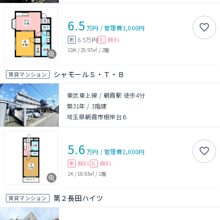
6.5
万円
/
管理費
3,000円
6.5万円
無料
敷
礼
1DK
/
29.97㎡
/
2階
シャモールＳ・Ｔ・Ｂ
賃貸マンション
東武東上線 / 朝霞駅 徒歩4分
築31年
/
3階建
埼玉県朝霞市根岸台６
5.6
万円
/
管理費
2,000円
無料
無料
敷
礼
1K
/
18.83㎡
/
1階
第２長田ハイツ
賃貸マンション