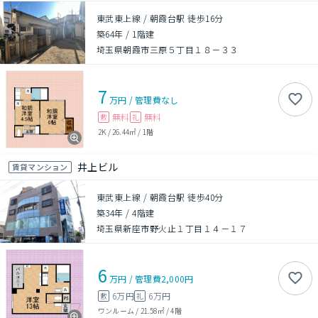
東武東上線 / 朝霞台駅 徒歩16分
築64年
/
1階建
埼玉県朝霞市三原５丁目１８－３３
7
万円
/
管理費
なし
無料
無料
敷
礼
2K
/
26.44㎡
/
1階
井上ビル
賃貸マンション
東武東上線 / 朝霞台駅 徒歩40分
築34年
/
4階建
埼玉県新座市野火止１丁目１４－１７
6
万円
/
管理費
2,000円
6万円
6万円
敷
礼
ワンルーム
/
21.58㎡
/
4階