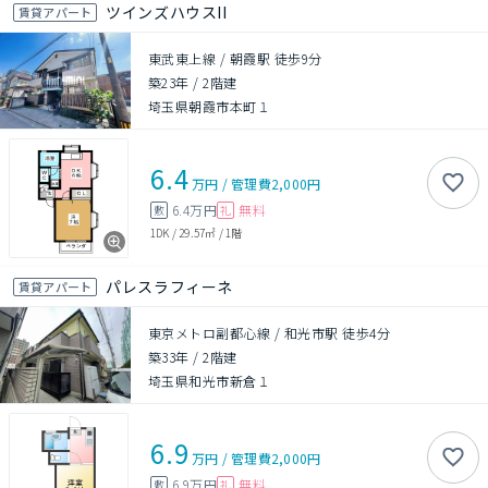
ツインズハウスII
賃貸アパート
東武東上線 / 朝霞駅 徒歩9分
築23年
/
2階建
埼玉県朝霞市本町１
6.4
万円
/
管理費
2,000円
6.4万円
無料
敷
礼
1DK
/
29.57㎡
/
1階
パレスラフィーネ
賃貸アパート
東京メトロ副都心線 / 和光市駅 徒歩4分
築33年
/
2階建
埼玉県和光市新倉１
6.9
万円
/
管理費
2,000円
6.9万円
無料
敷
礼