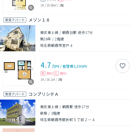
1K
/
19.08㎡
/
2階
メゾン１８
賃貸アパート
東武東上線 / 朝霞台駅 徒歩17分
築26年
/
2階建
埼玉県朝霞市宮戸４
4.7
万円
/
管理費
3,000円
無料
無料
敷
礼
1K
/
18.2㎡
/
2階
コンプリシテＡ
賃貸アパート
東武東上線 / 朝霞駅 徒歩17分
新築
/
3階建
埼玉県朝霞市膝折町５丁目２－４