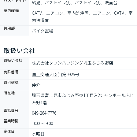
給湯、バストイレ別、バストイレ別、洗面台
室内設備
CATV、エアコン、室内洗濯置、エアコン、CATV、室
内洗濯置
共用部
バイク置場
取扱い会社
取扱い会社
株式会社タウンハウジング埼玉ふじみ野店
免許番号
国土交通大臣(1)第9925号
取引態様
仲介
所在地
埼玉県富士見市ふじみ野東1丁目2-2シャンボールふじ
み野1階
電話番号
049-264-7776
営業時間
10:00~19:00
定休日
水曜日