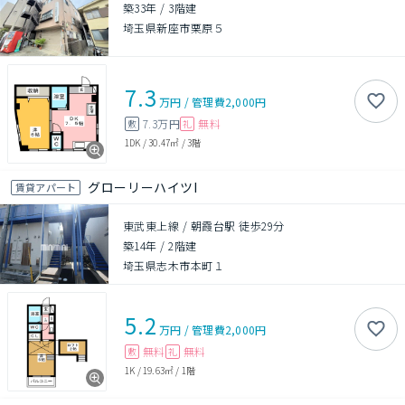
築33年
/
3階建
埼玉県新座市栗原５
7.3
万円
/
管理費
2,000円
7.3万円
無料
敷
礼
1DK
/
30.47㎡
/
3階
グローリーハイツI
賃貸アパート
東武東上線 / 朝霞台駅 徒歩29分
築14年
/
2階建
埼玉県志木市本町１
5.2
万円
/
管理費
2,000円
無料
無料
敷
礼
1K
/
19.63㎡
/
1階