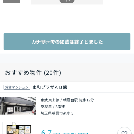
カナリーでの掲載は終了しました
お問い合わせ（外部サイト）
おすすめ物件 (20件)
東和プラザＡＢ館
賃貸マンション
東武東上線 / 朝霞台駅 徒歩12分
築38年
/
8階建
埼玉県朝霞市泉水３
6.7