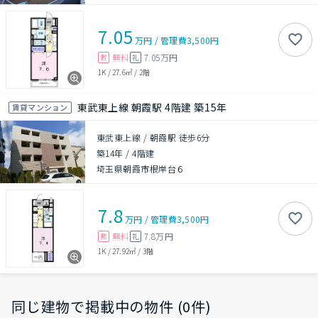
7.05
万円
/
管理費
3,500円
無料
7.05万円
敷
礼
1K
/
27.6㎡
/
2階
東武東上線 朝霞駅 4階建 築15年
賃貸マンション
東武東上線 / 朝霞駅 徒歩6分
築14年
/
4階建
埼玉県朝霞市根岸台６
7.8
万円
/
管理費
3,500円
無料
7.8万円
敷
礼
1K
/
27.92㎡
/
3階
同じ建物で掲載中の物件 (0件)