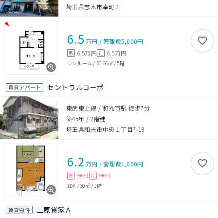
埼玉県志木市幸町１
6.5
万円
/
管理費
5,000円
6.5万円
6.5万円
敷
礼
ワンルーム
/
20.66㎡
/
5階
セントラルコーポ
賃貸アパート
東武東上線 / 和光市駅 徒歩7分
築45年
/
2階建
埼玉県和光市中央１丁目7-19
6.2
万円
/
管理費
1,000円
無料
無料
敷
礼
1DK
/
30㎡
/
1階
三原貸家Ａ
賃貸物件