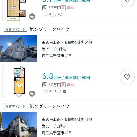
万円
/
管理費
5,000円
6.7万円
無料
敷
礼
1K
/
21㎡
/
6階
第５グリーンハイツ
賃貸アパート
東武東上線 / 朝霞駅 徒歩54分
築19年
/
2階建
埼玉県新座市栄５
6.8
万円
/
管理費
3,000円
6.8万円
無料
敷
礼
1K
/
24.63㎡
/
1階
第２グリーンハイツ
賃貸アパート
東武東上線 / 朝霞駅 徒歩49分
築33年
/
2階建
埼玉県新座市栄５