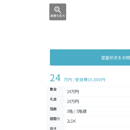
画像を拡大
空室状況をお
24
万円 / 管理費
10,000円
敷金
24万円
礼金
24万円
階数
3階 / 5階建
間取り
2LDK 
向き