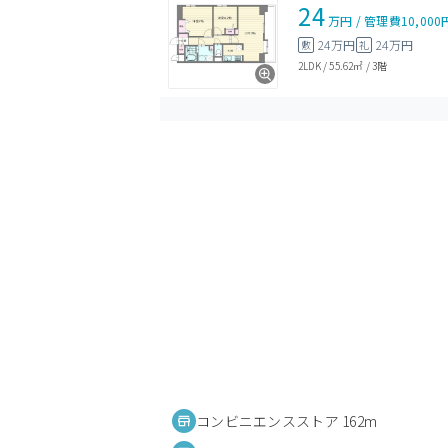
24
万円
/
管理費
10,000
24万円
24万円
敷
礼
2LDK
/
55.62㎡
/
3階
コンビニエンスストア 162m