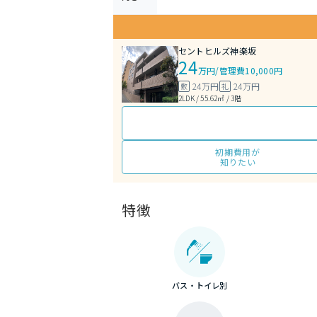
セントヒルズ神楽坂
24
万円
/
管理費10,000円
24万円
24万円
敷
礼
2LDK / 55.62㎡ / 3階
初期費用が
知りたい
特徴
バス・トイレ別