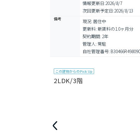
情報更新日:
2026/8/7
次回更新予定日:
2026/8/13
備考
現況: 居住中

更新料: 新賃料の1.0ヶ月分

契約期間: 2年

管理人: 常駐

自社管理番号: B30466R49809
この建物からのPick Up
2LDK/3階