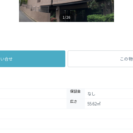
1/26
問い合せ
この物
保証金
なし
広さ
55.62㎡