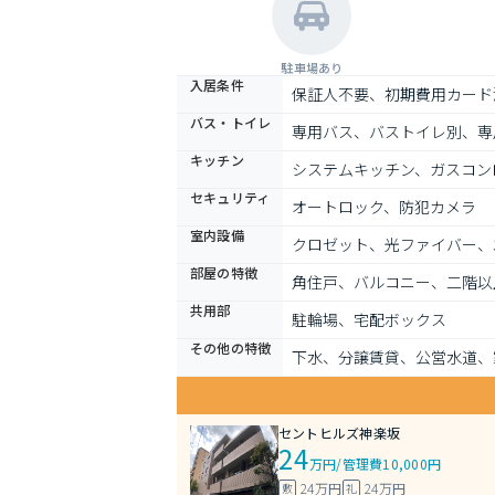
駐車場あり
入居条件
保証人不要、初期費用カード
バス・トイレ
専用バス、バストイレ別、専
キッチン
システムキッチン、ガスコン
セキュリティ
オートロック、防犯カメラ
室内設備
クロゼット、光ファイバー、
部屋の特徴
角住戸、バルコニー、二階以
共用部
駐輪場、宅配ボックス
その他の特徴
下水、分譲賃貸、公営水道、
セントヒルズ神楽坂
24
万円
/
管理費10,000円
24万円
24万円
敷
礼