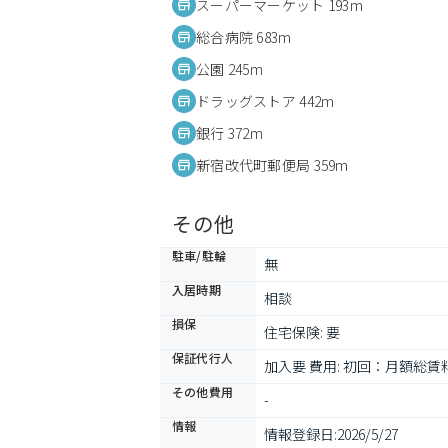
スーパーマーケット 193m
総合病院 683m
公園 245m
ドラッグストア 442m
銀行 372m
新宿改代町郵便局 359m
その他
駐車/駐輪
無
入居時期
相談
損保
住宅保険: 要
保証代行人
加入要 費用: 初回：月額総賃
その他費用
-
情報
情報登録日:
2026/5/27