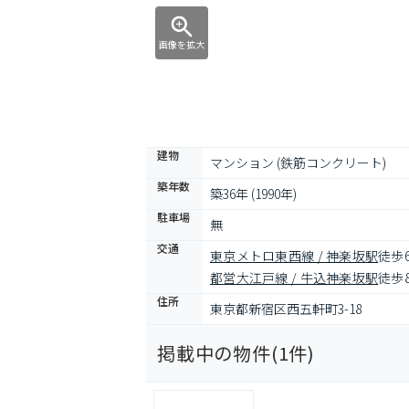
画像を拡大
建物
マンション (鉄筋コンクリート)
築年数
築36年 (1990年)
駐車場
無
交通
東京メトロ東西線 / 神楽坂駅
徒歩
都営大江戸線 / 牛込神楽坂駅
徒歩
住所
東京都新宿区西五軒町3-18
掲載中の物件(
1
件)