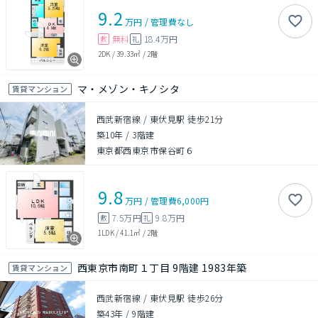
9.2
万円
/
管理費
なし
無料
18.4万円
敷
礼
2DK
/
39.33㎡
/
2階
マ・メゾン・キノシタ
賃貸マンション
西武新宿線 / 東伏見駅 徒歩21分
築10年
/
3階建
東京都西東京市保谷町６
9.8
万円
/
管理費
6,000円
7.5万円
9.8万円
敷
礼
1LDK
/
41.1㎡
/
2階
西東京市南町１丁目 9階建 1983年築
賃貸マンション
西武新宿線 / 東伏見駅 徒歩26分
築43年
/
9階建