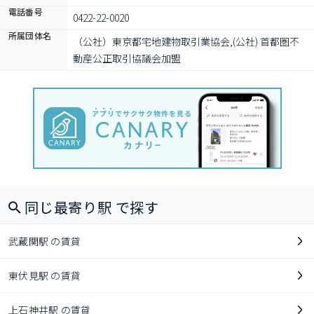
電話番号
0422-22-0020
所属団体名
（公社）東京都宅地建物取引業協会,(公社) 首都圏不
動産公正取引協議会加盟
同じ最寄り駅 で探す
武蔵関駅 の賃貸
東伏見駅 の賃貸
上石神井駅 の賃貸