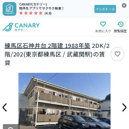
CANARY(カナリー)
物件をアプリでサクサク検索！
インストール
(4.8)
お気に入り
閲覧履歴
練馬区石神井台 2階建 1988年築
2DK/2
階/202(東京都練馬区 / 武蔵関駅)の賃
貸