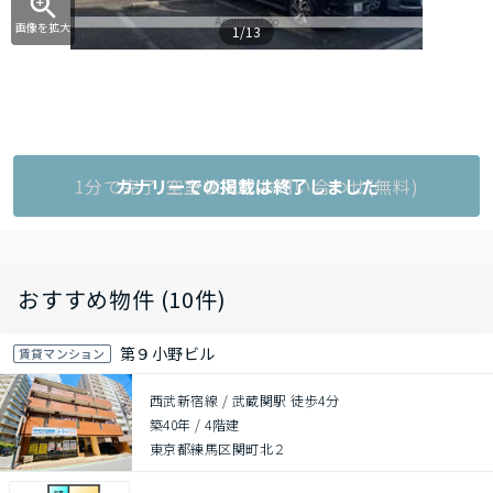
画像を拡大
1/13
1分で完了!空室状況をお問い合わせ(無料)
カナリーでの掲載は終了しました
おすすめ物件 (10件)
第９小野ビル
賃貸マンション
西武新宿線 / 武蔵関駅 徒歩4分
築40年
/
4階建
東京都練馬区関町北２