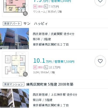
万円
/
管理費
5,000円
無料
7.9万円
敷
礼
ワンルーム
/
36.95㎡
/
2階
サン ハッピィ
賃貸アパート
西武新宿線 / 武蔵関駅 徒歩4分
築3年
/
3階建
東京都練馬区関町北２丁目
10.1
万円
/
管理費
7,500円
無料
10.1万円
敷
礼
1LDK
/
39.63㎡
/
3階
練馬区関町東 5階建 2008年築
賃貸マンション
西武新宿線 / 上石神井駅 徒歩6分
築18年
/
5階建
東京都練馬区関町東１丁目