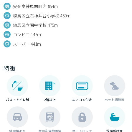
安楽亭練馬関町店 854m
練馬区立石神井台小学校 460m
練馬区立関中学校 475m
コンビニ 147m
スーパー 441m
特徴
バス・トイレ別
2階以上
エアコン付き
ペット相談可
駐車場あり
室内洗濯機置場
オートロック
洗面所独立