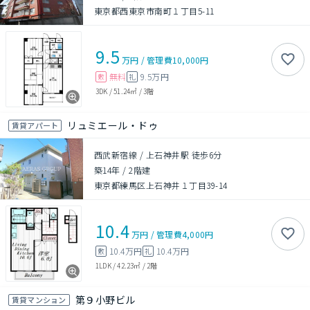
東京都西東京市南町１丁目5-11
9.5
万円
/
管理費
10,000円
無料
9.5万円
敷
礼
3DK
/
51.24㎡
/
3階
リュミエール・ドゥ
賃貸アパート
西武新宿線 / 上石神井駅 徒歩6分
築14年
/
2階建
東京都練馬区上石神井１丁目39-14
10.4
万円
/
管理費
4,000円
10.4万円
10.4万円
敷
礼
1LDK
/
42.23㎡
/
2階
第９小野ビル
賃貸マンション