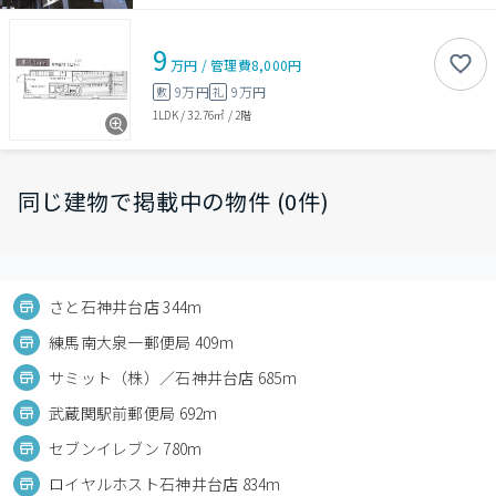
9
万円
/
管理費
8,000円
9万円
9万円
敷
礼
1LDK
/
32.76㎡
/
2階
同じ建物で掲載中の物件 (0件)
さと石神井台店 344m
練馬南大泉一郵便局 409m
サミット（株）／石神井台店 685m
武蔵関駅前郵便局 692m
セブンイレブン 780m
ロイヤルホスト石神井台店 834m