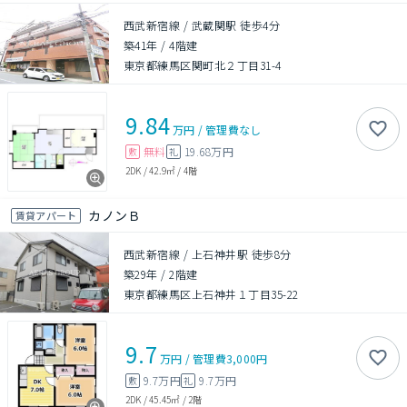
西武新宿線 / 武蔵関駅 徒歩4分
築41年
/
4階建
東京都練馬区関町北２丁目31-4
9.84
万円
/
管理費
なし
無料
19.68万円
敷
礼
2DK
/
42.9㎡
/
4階
カノンＢ
賃貸アパート
西武新宿線 / 上石神井駅 徒歩8分
築29年
/
2階建
東京都練馬区上石神井１丁目35-22
9.7
万円
/
管理費
3,000円
9.7万円
9.7万円
敷
礼
2DK
/
45.45㎡
/
2階