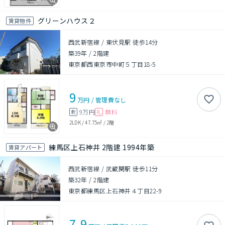
グリーンハウス２
賃貸物件
西武新宿線 / 東伏見駅 徒歩14分
築39年
/
2階建
東京都西東京市中町５丁目18-5
9
万円
/
管理費
なし
9万円
無料
敷
礼
2LDK
/
47.75㎡
/
2階
練馬区上石神井 2階建 1994年築
賃貸アパート
西武新宿線 / 武蔵関駅 徒歩11分
築32年
/
2階建
東京都練馬区上石神井４丁目22-9
7.9