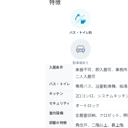
特徴
バス・トイレ別
駐車場あり
入居条件
楽器不可、即入居可、事務所
二人入居可
バス・トイレ
専用バス、浴室乾燥機、給湯
キッチン
2口コンロ、システムキッチン
セキュリティ
オートロック
室内設備
全居室収納、クロゼット、照
部屋の特徴
角住戸、二階以上、最上階