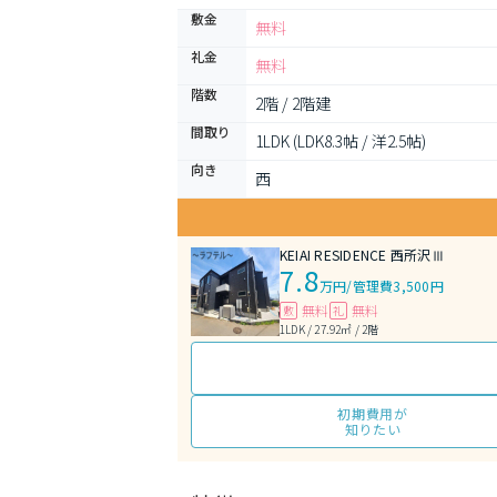
敷金
無料
礼金
無料
階数
2階 / 2階建
間取り
1LDK (LDK8.3帖 / 洋2.5帖)
向き
西
KEIAI RESIDENCE 西所沢Ⅲ
7.8
万円
/
管理費3,500円
無料
無料
敷
礼
1LDK / 27.92㎡ / 2階
初期費用が
知りたい