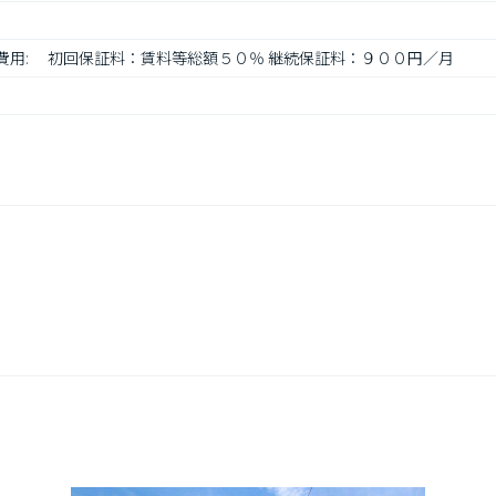
ス 費用: 　初回保証料：賃料等総額５０％ 継続保証料：９００円／月