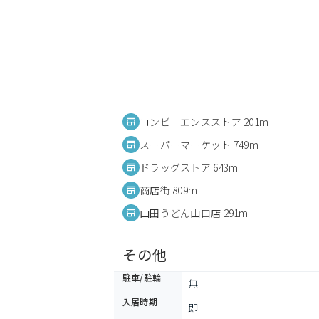
コンビニエンスストア 201m
スーパーマーケット 749m
ドラッグストア 643m
商店街 809m
山田うどん山口店 291m
その他
駐車/駐輪
無
入居時期
即