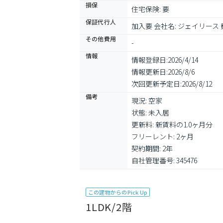
損保
住宅保険: 要
保証代行人
加入要 会社名: ジェイリー
その他費用
-
情報
情報登録日:
2026/4/14
情報更新日:
2026/8/6
次回更新予定日:
2026/8/12
備考
現況: 空家

状態: 未入居

更新料: 新賃料の1.0ヶ月分

フリーレント: 2ヶ月

契約期間: 2年

自社管理番号: 345476
この建物からのPick Up
1LDK/2階