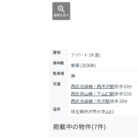
画像を拡大
建物
アパート (木造)
築年数
新築 (2026年)
駐車場
無
交通
西武池袋線 / 西所沢駅
徒歩10分
西武狭山線 / 下山口駅
徒歩22分
西武池袋線 / 所沢駅
徒歩28分
住所
埼玉県所沢市大字山口
掲載中の物件(
7
件)