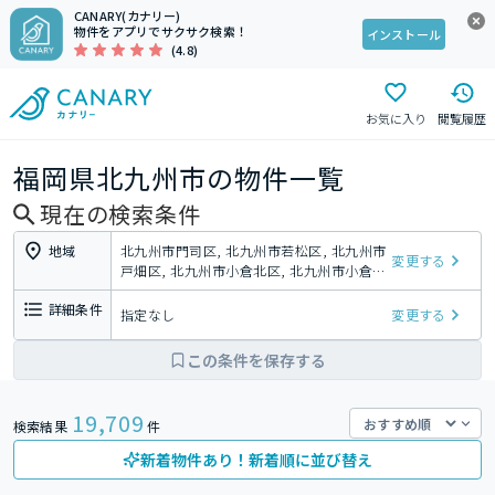
CANARY(カナリー)
物件をアプリでサクサク検索！
インストール
(4.8)
お気に入り
閲覧履歴
福岡県北九州市の物件一覧
現在の検索条件
地域
北九州市門司区, 北九州市若松区, 北九州市
変更する
戸畑区, 北九州市小倉北区, 北九州市小倉南
区, 北九州市八幡東区, 北九州市八幡西区
詳細条件
指定なし
変更する
この条件を保存する
19,709
検索結果
件
新着物件あり！新着順に並び替え