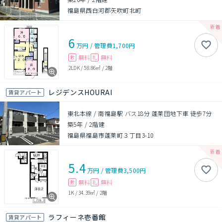
福島県西白河郡矢吹町北町
6
万円
/
管理費
1,700円
無料
無料
敷
礼
2LDK
/
58.86㎡
/
2階
レジデンスHOURAI
賃貸アパート
東北本線 / 南福島駅 バス18分 蓬莱団地下車 徒歩7分
築5年
/
2階建
福島県福島市蓬莱町３丁目3-10
5.4
万円
/
管理費
3,500円
無料
無料
敷
礼
1K
/
34.39㎡
/
2階
ラフィーネ壱番館
賃貸アパート