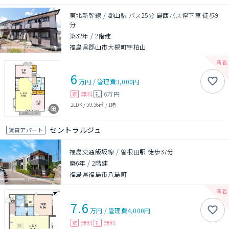
東北新幹線 / 郡山駅 バス25分 島西バス停下車 徒歩9
分
築32年
/
2階建
福島県郡山市大槻町字柏山
6
万円
/
管理費
3,000円
無料
6万円
敷
礼
2LDK
/
59.56㎡
/
1階
セントラルジュ
賃貸アパート
福島交通飯坂線 / 曽根田駅 徒歩37分
築6年
/
2階建
福島県福島市八島町
7.6
万円
/
管理費
4,000円
無料
無料
敷
礼