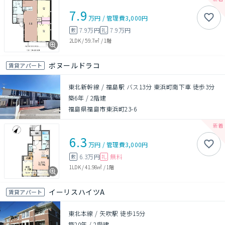
7.9
万円
/
管理費
3,000円
7.9万円
7.9万円
敷
礼
2LDK
/
59.7㎡
/
1階
ボヌールドラコ
賃貸アパート
東北新幹線 / 福島駅 バス13分 東浜町南下車 徒歩3分
築6年
/
2階建
福島県福島市東浜町23-6
6.3
万円
/
管理費
3,000円
6.3万円
無料
敷
礼
1LDK
/
41.98㎡
/
1階
イーリスハイツA
賃貸アパート
東北本線 / 矢吹駅 徒歩15分
築20年
/
2階建