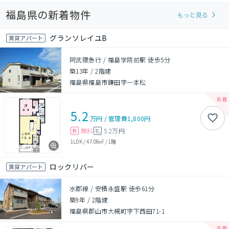
福島県の新着物件
もっと見る
グランソレイユB
賃貸アパート
阿武隈急行 / 福島学院前駅 徒歩5分
築13年
/
2階建
福島県福島市鎌田字一本松
5.2
万円
/
管理費
1,800円
無料
5.2万円
敷
礼
1LDK
/
47.08㎡
/
1階
ロックリバー
賃貸アパート
水郡線 / 安積永盛駅 徒歩61分
築9年
/
2階建
福島県郡山市大槻町字下西田71-1