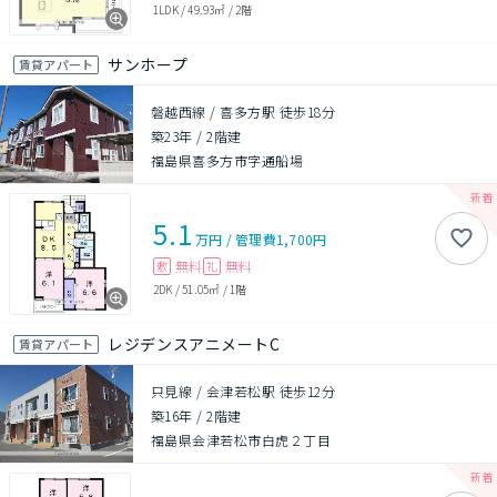
1LDK
/
49.93㎡
/
2階
サンホープ
賃貸アパート
磐越西線 / 喜多方駅 徒歩18分
築23年
/
2階建
福島県喜多方市字通船場
5.1
万円
/
管理費
1,700円
無料
無料
敷
礼
2DK
/
51.05㎡
/
1階
レジデンスアニメートC
賃貸アパート
只見線 / 会津若松駅 徒歩12分
築16年
/
2階建
福島県会津若松市白虎２丁目