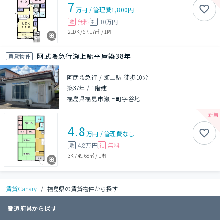
7
万円
/
管理費
1,800円
無料
10万円
敷
礼
2LDK
/
57.17㎡
/
1階
阿武隈急行瀬上駅平屋築38年
賃貸物件
阿武隈急行 / 瀬上駅 徒歩10分
築37年
/
1階建
福島県福島市瀬上町字谷地
4.8
万円
/
管理費
なし
4.8万円
無料
敷
礼
3K
/
49.68㎡
/
1階
賃貸Canary
/
福島県の賃貸物件から探す
都道府県から探す