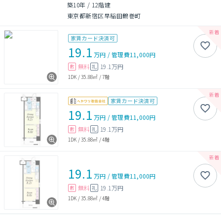
築10年
/
12階建
東京都新宿区早稲田鶴巻町
家賃カード決済可
19.1
万円
/
管理費
11,000円
無料
19.1万円
敷
礼
1DK
/
35.88㎡
/
7階
家賃カード決済可
19.1
万円
/
管理費
11,000円
無料
19.1万円
敷
礼
1DK
/
35.88㎡
/
4階
19.1
万円
/
管理費
11,000円
無料
19.1万円
敷
礼
1DK
/
35.88㎡
/
4階