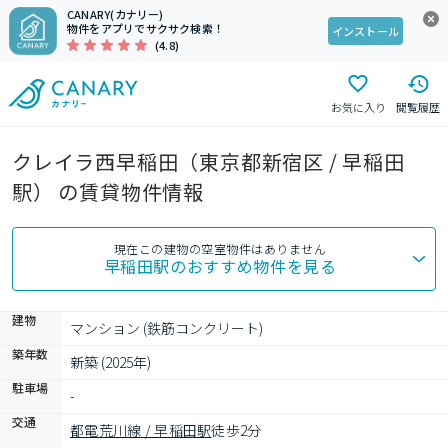
CANARY(カナリー)
物件をアプリでサクサク検索！
インストール
(4.8)
お気に入り
閲覧履歴
クレイラ西早稲田（東京都新宿区 / 早稲田
駅） の賃貸物件情報
現在この建物の空室物件はありません
早稲田駅
のおすすめ物件を見る
建物
マンション (鉄筋コンクリート)
築年数
新築 (2025年)
駐車場
-
交通
都電荒川線 / 早稲田駅
徒歩2分