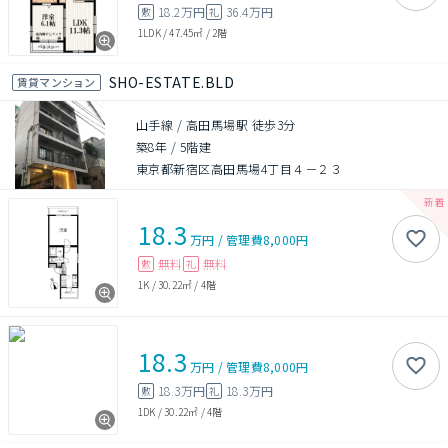
18.2万円
36.4万円
敷
礼
1LDK
/
47.45㎡
/
2階
SHO-ESTATE.BLD
賃貸マンション
山手線 / 高田馬場駅 徒歩3分
築8年
/
5階建
東京都新宿区高田馬場4丁目４－２３
18.3
万円
/
管理費
8,000円
無料
無料
敷
礼
1K
/
30.22㎡
/
4階
18.3
万円
/
管理費
8,000円
18.3万円
18.3万円
敷
礼
1DK
/
30.22㎡
/
4階