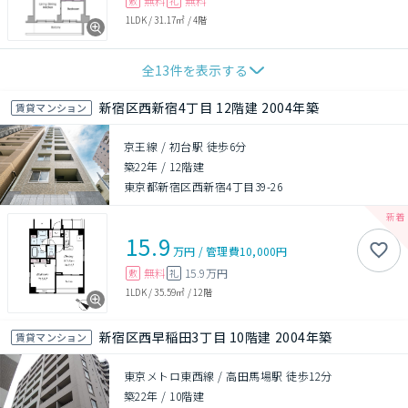
無料
無料
敷
礼
1LDK
/
31.17㎡
/
4階
全
13
件を表示する
新宿区西新宿4丁目 12階建 2004年築
賃貸マンション
京王線 / 初台駅 徒歩6分
築22年
/
12階建
東京都新宿区西新宿4丁目39-26
15.9
万円
/
管理費
10,000円
無料
15.9万円
敷
礼
1LDK
/
35.59㎡
/
12階
新宿区西早稲田3丁目 10階建 2004年築
賃貸マンション
東京メトロ東西線 / 高田馬場駅 徒歩12分
築22年
/
10階建