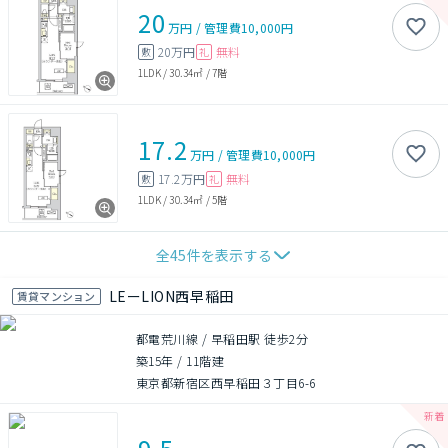
20
万円
/
管理費
10,000円
20万円
無料
敷
礼
1LDK
/
30.34㎡
/
7階
17.2
万円
/
管理費
10,000円
17.2万円
無料
敷
礼
1LDK
/
30.34㎡
/
5階
全
45
件を表示する
LEーLION西早稲田
賃貸マンション
都電荒川線 / 早稲田駅 徒歩2分
築15年
/
11階建
東京都新宿区西早稲田３丁目6-6