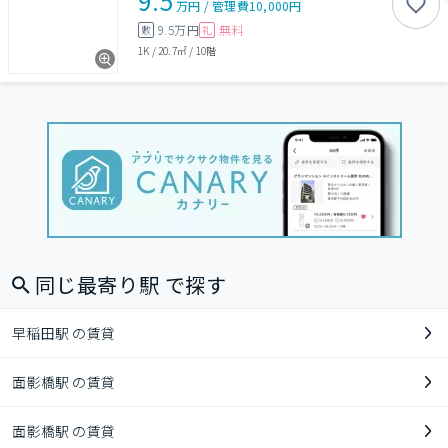
9.5
万円
/
管理費
10,000円
9.5万円
無料
敷
礼
1K
/
20.7㎡
/
10階
同じ最寄り駅 で探す
早稲田駅 の賃貸
面影橋駅 の賃貸
面影橋駅 の賃貸