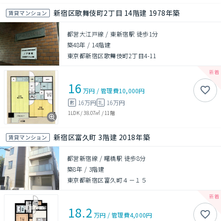
新宿区歌舞伎町2丁目 14階建 1978年築
賃貸マンション
都営大江戸線 / 東新宿駅 徒歩1分
築48年
/
14階建
東京都新宿区歌舞伎町2丁目4-11
16
万円
/
管理費
10,000円
16万円
16万円
敷
礼
1LDK
/
38.07㎡
/
11階
新宿区富久町 3階建 2018年築
賃貸マンション
都営新宿線 / 曙橋駅 徒歩8分
築8年
/
3階建
東京都新宿区富久町４－１５
18.2
万円
/
管理費
4,000円