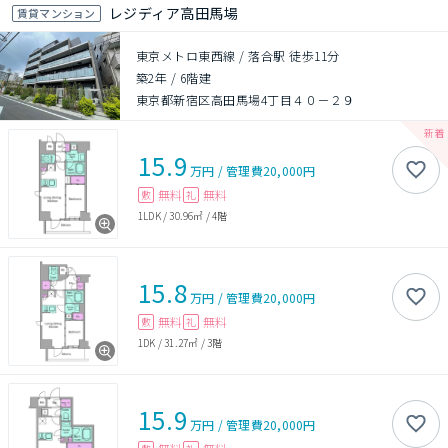
レジディア高田馬場
賃貸マンション
東京メトロ東西線 / 落合駅 徒歩11分
築2年
/
6階建
東京都新宿区高田馬場4丁目４０－２９
15.9
万円
/
管理費
20,000円
無料
無料
敷
礼
1LDK
/
30.96㎡
/
4階
15.8
万円
/
管理費
20,000円
無料
無料
敷
礼
1DK
/
31.27㎡
/
3階
15.9
万円
/
管理費
20,000円