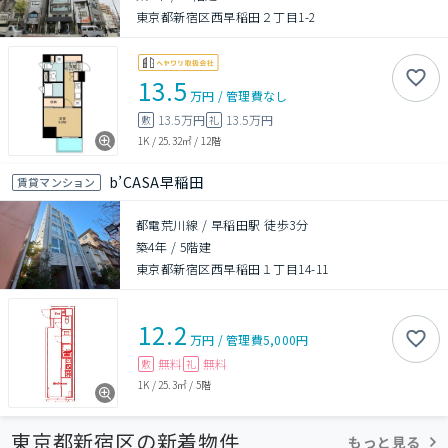
東京都新宿区西早稲田２丁目1-2
13.5
万円
/
管理費
なし
13.5万円
13.5万円
敷
礼
1K
/
25.32㎡
/
12階
b’CASA早稲田
賃貸マンション
都電荒川線 / 早稲田駅 徒歩3分
築4年
/
5階建
東京都新宿区西早稲田１丁目14-11
12.2
万円
/
管理費
5,000円
無料
無料
敷
礼
1K
/
25.3㎡
/
5階
東京都新宿区の新着物件
もっと見る