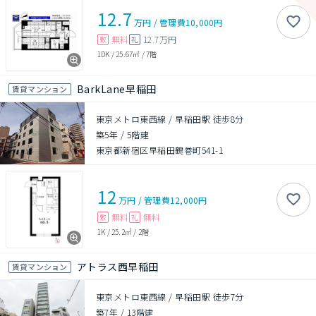
12.7
万円
/
管理費
10,000円
無料
12.7万円
敷
礼
1DK
/
25.67㎡
/
7階
BarkLane早稲田
賃貸マンション
東京メトロ東西線 / 早稲田駅 徒歩8分
築5年
/
5階建
東京都新宿区早稲田鶴巻町541-1
12
万円
/
管理費
12,000円
無料
無料
敷
礼
1K
/
25.2㎡
/
2階
アトラス西早稲田
賃貸マンション
東京メトロ東西線 / 早稲田駅 徒歩7分
築7年
/
13階建