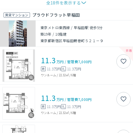
全
18
件を表示する
プラウドフラット早稲田
賃貸マンション
東京メトロ東西線 / 早稲田駅 徒歩5分
築19年
/
10階建
東京都新宿区早稲田鶴巻町５２１－９
11.3
万円
/
管理費
7,000円
11.3万円
11.3万円
敷
礼
ワンルーム
/
22.32㎡
/
6階
11.3
万円
/
管理費
7,000円
11.3万円
11.3万円
敷
礼
ワンルーム
/
22.32㎡
/
6階