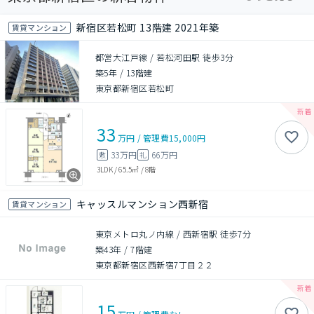
新宿区若松町 13階建 2021年築
賃貸マンション
都営大江戸線 / 若松河田駅 徒歩3分
築5年
/
13階建
東京都新宿区若松町
33
万円
/
管理費
15,000円
33万円
66万円
敷
礼
3LDK
/
65.5㎡
/
8階
キャッスルマンション西新宿
賃貸マンション
東京メトロ丸ノ内線 / 西新宿駅 徒歩7分
築43年
/
7階建
東京都新宿区西新宿7丁目２２
15