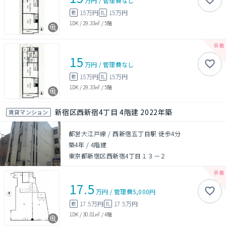
万円
/
管理費
なし
15万円
15万円
敷
礼
1DK
/
29.33㎡
/
5階
15
万円
/
管理費
なし
15万円
15万円
敷
礼
1DK
/
29.33㎡
/
5階
新宿区西新宿4丁目 4階建 2022年築
賃貸マンション
都営大江戸線 / 西新宿五丁目駅 徒歩4分
築4年
/
4階建
東京都新宿区西新宿4丁目１３－２
17.5
万円
/
管理費
5,000円
17.5万円
17.5万円
敷
礼
1DK
/
30.01㎡
/
4階