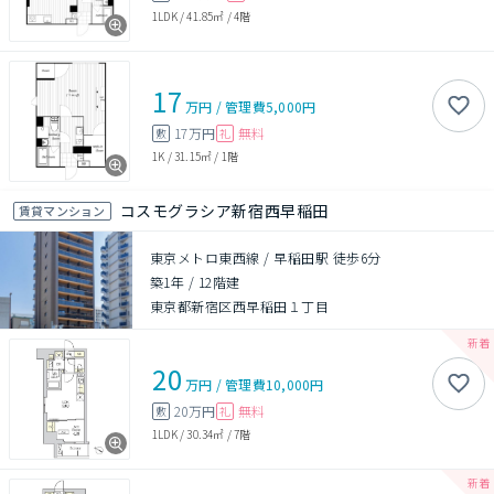
1LDK
/
41.85㎡
/
4階
17
万円
/
管理費
5,000円
17万円
無料
敷
礼
1K
/
31.15㎡
/
1階
コスモグラシア新宿西早稲田
賃貸マンション
東京メトロ東西線 / 早稲田駅 徒歩6分
築1年
/
12階建
東京都新宿区西早稲田１丁目
20
万円
/
管理費
10,000円
20万円
無料
敷
礼
1LDK
/
30.34㎡
/
7階