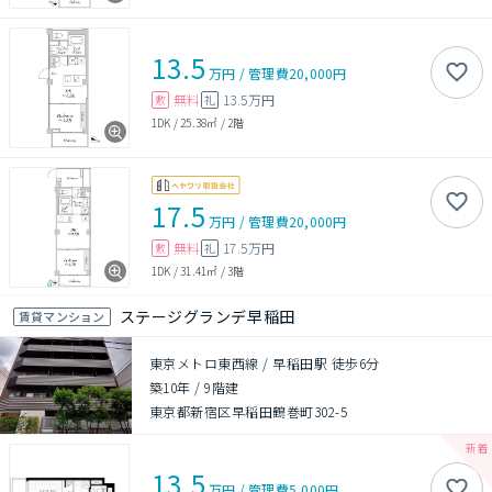
13.5
万円
/
管理費
20,000円
無料
13.5万円
敷
礼
1DK
/
25.38㎡
/
2階
17.5
万円
/
管理費
20,000円
無料
17.5万円
敷
礼
1DK
/
31.41㎡
/
3階
ステージグランデ早稲田
賃貸マンション
東京メトロ東西線 / 早稲田駅 徒歩6分
築10年
/
9階建
東京都新宿区早稲田鶴巻町302-5
13.5
万円
/
管理費
5,000円