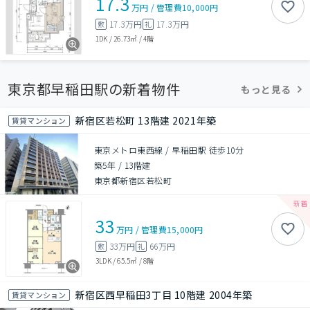
17.3
万円
/
管理費
10,000円
17.3万円
17.3万円
敷
礼
1DK
/
26.73㎡
/
4階
東京都早稲田駅の新着物件
もっと見る
新宿区若松町 13階建 2021年築
賃貸マンション
東京メトロ東西線 / 早稲田駅 徒歩10分
築5年
/
13階建
東京都新宿区若松町
33
万円
/
管理費
15,000円
33万円
66万円
敷
礼
3LDK
/
65.5㎡
/
8階
新宿区西早稲田3丁目 10階建 2004年築
賃貸マンション