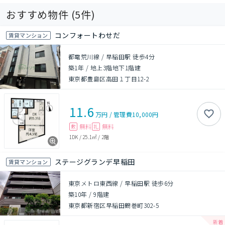
おすすめ物件 (
5
件)
コンフォートわせだ
賃貸マンション
都電荒川線 / 早稲田駅 徒歩4分
築1年
/
地上3階地下1階建
東京都豊島区高田１丁目12-2
11.6
万円
/
管理費
10,000円
無料
無料
敷
礼
1DK
/
25.1㎡
/
2階
ステージグランデ早稲田
賃貸マンション
東京メトロ東西線 / 早稲田駅 徒歩6分
築10年
/
9階建
東京都新宿区早稲田鶴巻町302-5