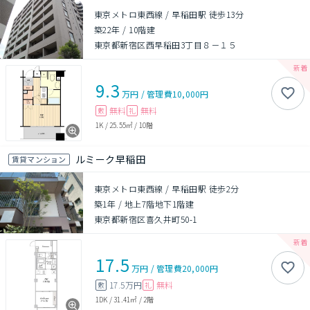
東京メトロ東西線 / 早稲田駅 徒歩13分
築22年
/
10階建
東京都新宿区西早稲田3丁目８－１５
9.3
万円
/
管理費
10,000円
無料
無料
敷
礼
1K
/
25.55㎡
/
10階
ルミーク早稲田
賃貸マンション
東京メトロ東西線 / 早稲田駅 徒歩2分
築1年
/
地上7階地下1階建
東京都新宿区喜久井町50-1
17.5
万円
/
管理費
20,000円
17.5万円
無料
敷
礼
1DK
/
31.41㎡
/
2階