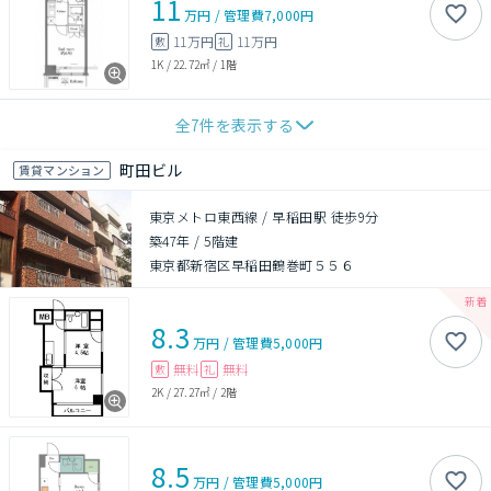
11
万円
/
管理費
7,000円
11万円
11万円
敷
礼
1K
/
22.72㎡
/
1階
全
7
件を表示する
町田ビル
賃貸マンション
東京メトロ東西線 / 早稲田駅 徒歩9分
築47年
/
5階建
東京都新宿区早稲田鶴巻町５５６
8.3
万円
/
管理費
5,000円
無料
無料
敷
礼
2K
/
27.27㎡
/
2階
8.5
万円
/
管理費
5,000円