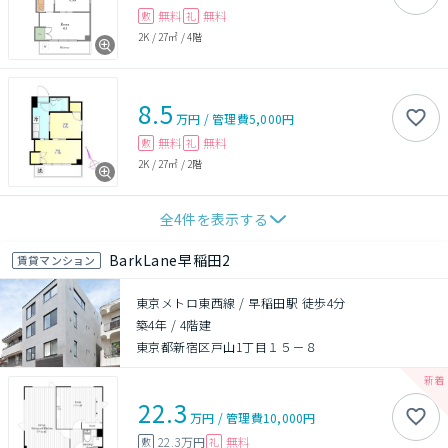
無料
無料
敷
礼
2K
/
27㎡
/
4階
8.5
万円
/
管理費
5,000円
無料
無料
敷
礼
2K
/
27㎡
/
2階
全
4
件を表示する
BarkLane早稲田2
賃貸マンション
東京メトロ東西線 / 早稲田駅 徒歩4分
築4年
/
4階建
東京都新宿区戸山1丁目１５－８
22.3
万円
/
管理費
10,000円
22.3万円
無料
敷
礼