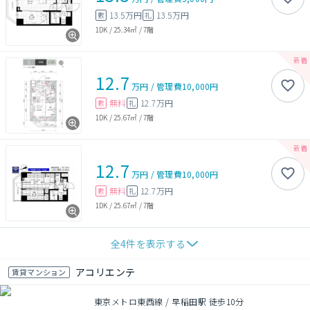
13.5万円
13.5万円
敷
礼
1DK
/
25.34㎡
/
7階
12.7
万円
/
管理費
10,000円
無料
12.7万円
敷
礼
1DK
/
25.67㎡
/
7階
12.7
万円
/
管理費
10,000円
無料
12.7万円
敷
礼
1DK
/
25.67㎡
/
7階
全
4
件を表示する
アコリエンテ
賃貸マンション
東京メトロ東西線 / 早稲田駅 徒歩10分