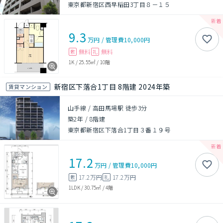
東京都新宿区西早稲田3丁目８－１５
9.3
万円
/
管理費
10,000円
無料
無料
敷
礼
1K
/
25.55㎡
/
10階
新宿区下落合1丁目 8階建 2024年築
賃貸マンション
山手線 / 高田馬場駅 徒歩3分
築2年
/
8階建
東京都新宿区下落合1丁目３番１９号
17.2
万円
/
管理費
10,000円
17.2万円
17.2万円
敷
礼
1LDK
/
30.75㎡
/
4階