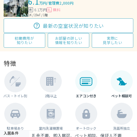
6.1
万円
/
管理費2,000円
6.1万円
無料
敷
礼
1K / 19㎡ / 1階
最新の空室状況が知りたい
初期費用が
お部屋の詳しい
実際に
知りたい
情報を知りたい
見学したい
特徴
バス・トイレ別
2階以上
エアコン付き
ペット相談可
駐車場あり
室内洗濯機置場
オートロック
洗面所独立
入居条件
礼金不要、即入居可、ペット相談、保証人不要