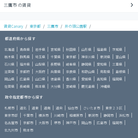
三鷹市 の賃貸
賃貸Canary
/
東京都
/
三鷹市
/
井の頭公園駅
/
都道府県から探す
北海道
青森県
岩手県
宮城県
秋田県
山形県
福島県
茨城県
栃木県
群馬県
埼玉県
千葉県
東京都
神奈川県
新潟県
富山県
石川県
福井県
山梨県
長野県
岐阜県
静岡県
愛知県
三重県
滋賀県
京都府
大阪府
兵庫県
奈良県
和歌山県
鳥取県
島根県
岡山県
広島県
山口県
徳島県
香川県
愛媛県
高知県
福岡県
佐賀県
長崎県
熊本県
大分県
宮崎県
鹿児島県
沖縄県
政令指定都市から探す
札幌市
道北
道東
道南
道央
仙台市
さいたま市
東京２３区
東京市部
千葉市
横浜市
川崎市
相模原市
新潟市
静岡市
浜松市
名古屋市
京都市
大阪市
堺市
神戸市
岡山市
広島市
福岡市
北九州市
熊本市