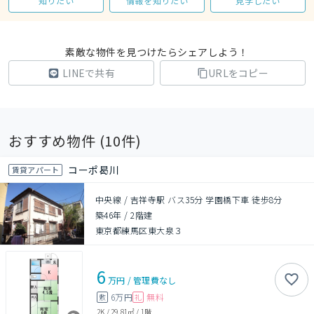
知りたい
情報を知りたい
見学したい
素敵な物件を見つけたらシェアしよう！
LINEで共有
URLをコピー
おすすめ物件 (
10
件)
コーポ曷川
賃貸アパート
中央線 / 吉祥寺駅 バス35分 学園橋下車 徒歩8分
築46年
/
2階建
東京都練馬区東大泉３
6
万円
/
管理費
なし
6万円
無料
敷
礼
2K
/
29.81㎡
/
1階