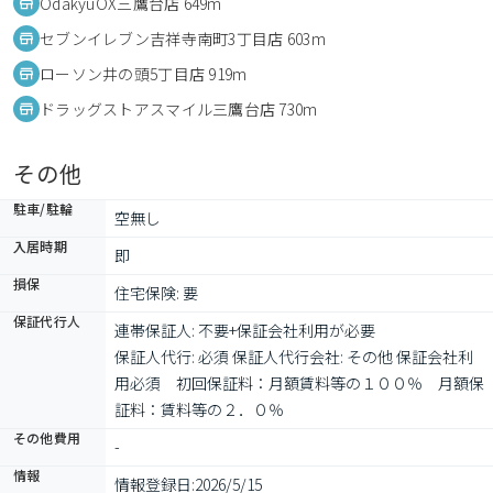
OdakyuOX三鷹台店 649m
セブンイレブン吉祥寺南町3丁目店 603m
ローソン井の頭5丁目店 919m
ドラッグストアスマイル三鷹台店 730m
その他
駐車/駐輪
空無し
入居時期
即
損保
住宅保険: 要
保証代行人
連帯保証人: 不要+保証会社利用が必要

保証人代行: 必須 保証人代行会社: その他 保証会社利
用必須　初回保証料：月額賃料等の１００％　月額保
証料：賃料等の２．０％
その他費用
-
情報
情報登録日:
2026/5/15