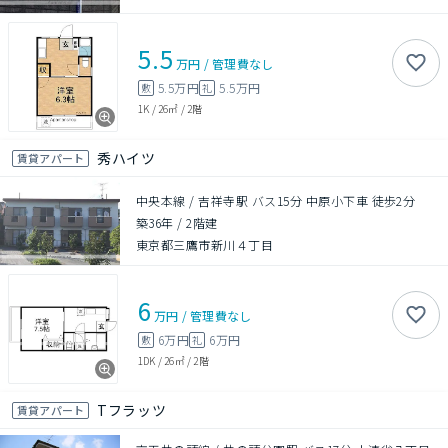
5.5
万円
/
管理費
なし
5.5万円
5.5万円
敷
礼
1K
/
26㎡
/
2階
秀ハイツ
賃貸アパート
中央本線 / 吉祥寺駅 バス15分 中原小下車 徒歩2分
築36年
/
2階建
東京都三鷹市新川４丁目
6
万円
/
管理費
なし
6万円
6万円
敷
礼
1DK
/
26㎡
/
2階
Tフラッツ
賃貸アパート