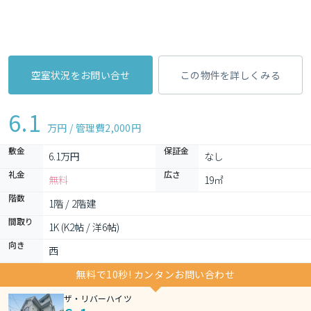
空室状況をお問い合せ
この物件を詳しくみる
6.1
万円 / 管理費
2,000円
敷金
保証金
6.1万円
なし
礼金
広さ
無料
19㎡
階数
1階 / 2階建
間取り
1K (K2帖 / 洋6帖)
向き
西
無料で10秒! カンタンお問い合わせ
ザ・リバーハイツ