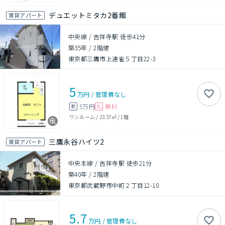
デュエットミタカ2番館
賃貸アパート
中央線 / 吉祥寺駅 徒歩41分
築35年
/
2階建
東京都三鷹市上連雀５丁目22-3
5
万円
/
管理費
なし
5万円
無料
敷
礼
ワンルーム
/
23.37㎡
/
1階
三鷹永谷ハイツ2
賃貸アパート
中央本線 / 吉祥寺駅 徒歩21分
築40年
/
2階建
東京都武蔵野市中町２丁目12-10
5.7
万円
/
管理費
なし