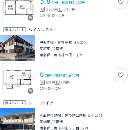
5.8
万円
/
管理費
2,000円
5.8万円
5.8万円
敷
礼
1DK
/
28.15㎡
/
1階
ハイムレスト
賃貸アパート
中央本線 / 吉祥寺駅 徒歩25分
築37年
/
2階建
東京都三鷹市井の頭１丁目
6
万円
/
管理費
1,000円
6万円
6万円
敷
礼
1DK
/
26㎡
/
2階
レニーハイツ
賃貸アパート
京王井の頭線 / 井の頭公園駅 徒歩17分
築40年
/
2階建
東京都三鷹市牟礼２丁目11-29