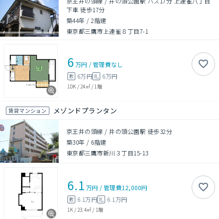
京王井の頭線 / 井の頭公園駅 バス17分 上連雀八丁目
下車 徒歩17分
築44年
/
2階建
東京都三鷹市上連雀８丁目7-1
6
万円
/
管理費
なし
6万円
6万円
敷
礼
1DK
/
24㎡
/
1階
メゾンドプランタン
賃貸マンション
京王井の頭線 / 井の頭公園駅 徒歩32分
築30年
/
6階建
東京都三鷹市新川３丁目15-13
6.1
万円
/
管理費
12,000円
6.1万円
6.1万円
敷
礼
1K
/
23.4㎡
/
1階