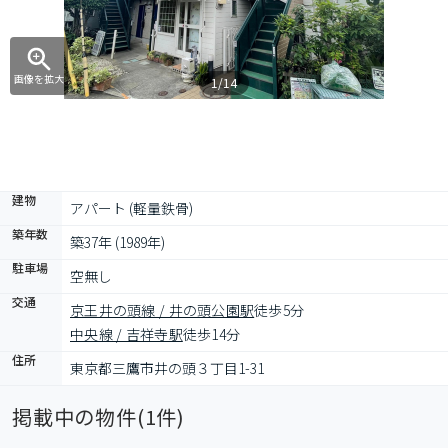
画像を拡大
1/14
建物
アパート (軽量鉄骨)
築年数
築37年 (1989年)
駐車場
空無し
交通
京王井の頭線 / 井の頭公園駅
徒歩5分
中央線 / 吉祥寺駅
徒歩14分
住所
東京都三鷹市井の頭３丁目1-31
掲載中の物件(
1
件)