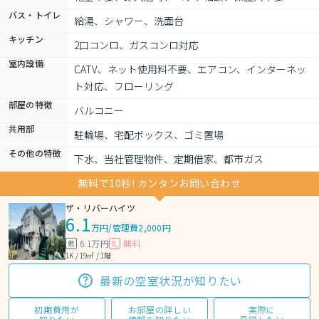
バス・トイレ
給湯、シャワー、洗面台
キッチン
2口コンロ、ガスコンロ対応
室内設備
CATV、ネット使用料不要、エアコン、インターネッ
ト対応、フローリング
部屋の特徴
バルコニー
共用部
駐輪場、宅配ボックス、ゴミ置場
その他の特徴
下水、当社管理物件、定期借家、都市ガス
無料で10秒! カンタンお問い合わせ
ザ・リバーハイツ
6.1
万円
/
管理費2,000円
6.1万円
無料
敷
礼
1K / 19㎡ / 1階
最新の空室状況が知りたい
初期費用が
お部屋の詳しい
実際に