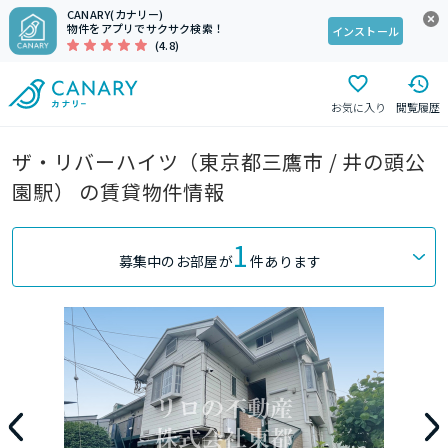
CANARY(カナリー)
物件をアプリでサクサク検索！
インストール
(4.8)
お気に入り
閲覧履歴
ザ・リバーハイツ（東京都三鷹市 / 井の頭公
園駅） の賃貸物件情報
1
募集中のお部屋が
件あります