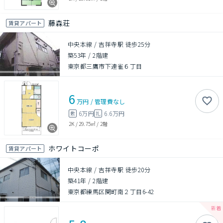
藤森荘
賃貸アパート
中央本線 / 吉祥寺駅 徒歩25分
築53年
/
2階建
東京都三鷹市下連雀６丁目
6
万円
/
管理費
なし
6万円
6.6万円
敷
礼
2K
/
29.75㎡
/
2階
ホワイトコーポ
賃貸アパート
中央本線 / 吉祥寺駅 徒歩20分
築41年
/
2階建
東京都練馬区関町南２丁目6-42