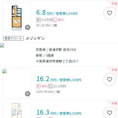
6.8
万円
/
管理費
5,000円
6.8万円
無料
敷
礼
1K
/
19.95㎡
/
2階
メゾンゲン
賃貸アパート
京葉線 / 新浦安駅 徒歩25分
新築
/
3階建
千葉県浦安市東野２丁目10-7
16.2
万円
/
管理費
6,500円
無料
24.3万円
敷
礼
2LDK
/
66.14㎡
/
1階
16.3
万円
/
管理費
6,500円