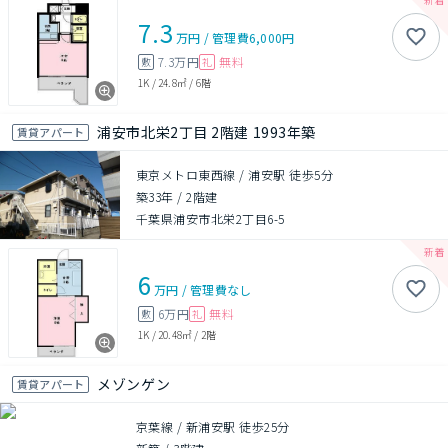
7.3
万円
/
管理費
6,000円
7.3万円
無料
敷
礼
1K
/
24.8㎡
/
6階
浦安市北栄2丁目 2階建 1993年築
賃貸アパート
東京メトロ東西線 / 浦安駅 徒歩5分
築33年
/
2階建
千葉県浦安市北栄2丁目6-5
6
万円
/
管理費
なし
6万円
無料
敷
礼
1K
/
20.48㎡
/
2階
メゾンゲン
賃貸アパート
京葉線 / 新浦安駅 徒歩25分