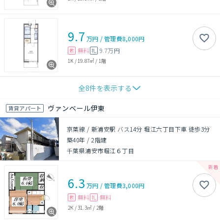
9.7
万円
/
管理費
8,000円
無料
9.7万円
敷
礼
1K
/
19.87㎡
/
1階
全
8
件を表示する
ヴァンベール伊東
賃貸アパート
京葉線 / 新浦安駅 バス14分 堀江六丁目下車 徒歩3分
築40年
/
2階建
千葉県浦安市堀江６丁目
6.3
万円
/
管理費
3,000円
無料
無料
敷
礼
2K
/
31.3㎡
/
2階