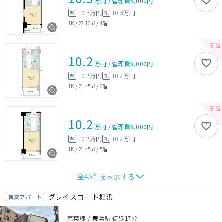
万円
/
管理費
8,000円
10.3万円
10.3万円
敷
礼
1K
/
22.16㎡
/
4階
10.2
万円
/
管理費
8,000円
10.2万円
10.2万円
敷
礼
1K
/
21.45㎡
/
6階
10.2
万円
/
管理費
8,000円
10.2万円
10.2万円
敷
礼
1K
/
21.45㎡
/
5階
全
45
件を表示する
グレイスコート舞浜
賃貸アパート
京葉線 / 舞浜駅 徒歩17分