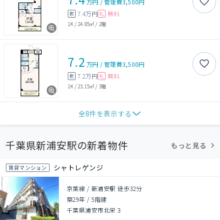
万円
/
管理費
3,500円
7.4万円
無料
敷
礼
1K
/
24.85㎡
/
2階
7.2
万円
/
管理費
3,500円
7.2万円
無料
敷
礼
1K
/
23.15㎡
/
3階
全
8
件を表示する
千葉県新浦安駅の新着物件
もっと見る
シャトレゲンジ
賃貸マンション
京葉線 / 新浦安駅 徒歩32分
築29年
/
5階建
千葉県浦安市北栄３