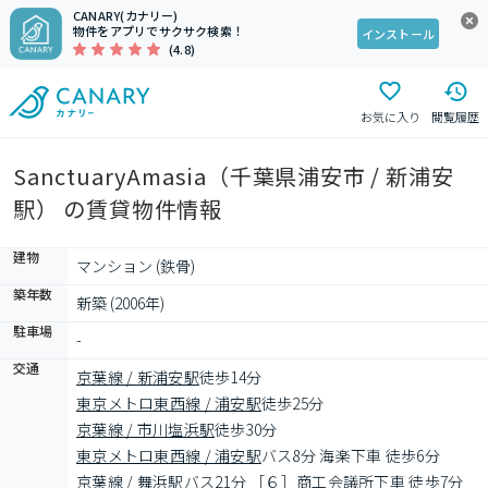
CANARY(カナリー)
物件をアプリでサクサク検索！
インストール
(4.8)
お気に入り
閲覧履歴
SanctuaryAmasia（千葉県浦安市 / 新浦安
駅） の賃貸物件情報
建物
マンション (鉄骨)
築年数
新築 (2006年)
駐車場
-
交通
京葉線 / 新浦安駅
徒歩14分
東京メトロ東西線 / 浦安駅
徒歩25分
京葉線 / 市川塩浜駅
徒歩30分
東京メトロ東西線 / 浦安駅
バス8分 海楽下車 徒歩6分
京葉線 / 舞浜駅
バス21分 ［６］商工会議所下車 徒歩7分