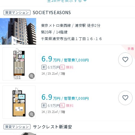
全
28
件を表示する
SOCIETYSEASONS
賃貸マンション
東京メトロ東西線 / 浦安駅 徒歩2分
築28年
/
14階建
千葉県浦安市当代島１丁目１６-１６
6.9
万円
/
管理費
7,000円
6.9万円
無料
敷
礼
1K
/
19.21㎡
/
5階
6.9
万円
/
管理費
7,000円
6.9万円
無料
敷
礼
1K
/
19.21㎡
/
5階
サンクレスト新浦安
賃貸マンション