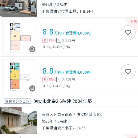
築18年
/
2階建
千葉県浦安市富士見3丁目14-7
8.8
万円
/
管理費
4,000円
無料
8.8万円
敷
礼
1LDK
/
36.43㎡
/
2階
8.8
万円
/
管理費
4,000円
無料
8.8万円
敷
礼
1LDK
/
36.43㎡
/
2階
浦安市北栄2 6階建 2004年築
賃貸マンション
東京メトロ東西線 / 浦安駅 徒歩6分
築22年
/
6階建
千葉県浦安市北栄2-18-55