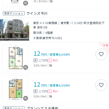
1K
/
20.02㎡
/
1階
ウインズ今川
賃貸マンション
東京メトロ東西線 / 浦安駅 バス14分 順天堂病院前下
車 徒歩3分
築36年
/
4階建
千葉県浦安市今川001
12
万円
/
管理費
4,000円
12万円
無料
敷
礼
2LDK
/
66㎡
/
3階
12
万円
/
管理費
4,000円
12万円
無料
敷
礼
2LDK
/
66㎡
/
3階
ブランシエスタ浦安
賃貸マンション