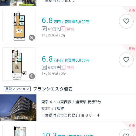
6.8
万円
/
管理費
5,000円
6.8万円
無料
敷
礼
1K
/
19.95㎡
/
2階
6.8
万円
/
管理費
5,000円
6.8万円
無料
敷
礼
1K
/
19.95㎡
/
2階
ブランシエスタ浦安
賃貸マンション
東京メトロ東西線 / 浦安駅 徒歩7分
築3年
/
7階建
千葉県浦安市当代島1丁目３０ー４
10.3