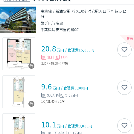
京葉線 / 新浦安駅 バス10分 浦安駅入口下車 徒歩12
分
築3年
/
7階建
千葉県浦安市当代島001
20.8
万円
/
管理費
15,000円
無料
無料
敷
礼
2LDK
/
48.58㎡
/
7階
9.6
万円
/
管理費
8,000円
9.6万円
9.6万円
敷
礼
1K
/
21.45㎡
/
1階
10.1
万円
/
管理費
8,000円
10.1万円
10.1万円
敷
礼