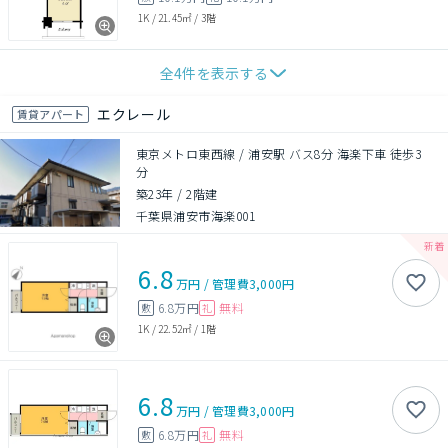
1K
/
21.45㎡
/
3階
全
4
件を表示する
エクレール
賃貸アパート
東京メトロ東西線 / 浦安駅 バス8分 海楽下車 徒歩3
分
築23年
/
2階建
千葉県浦安市海楽001
6.8
万円
/
管理費
3,000円
6.8万円
無料
敷
礼
1K
/
22.52㎡
/
1階
6.8
万円
/
管理費
3,000円
6.8万円
無料
敷
礼