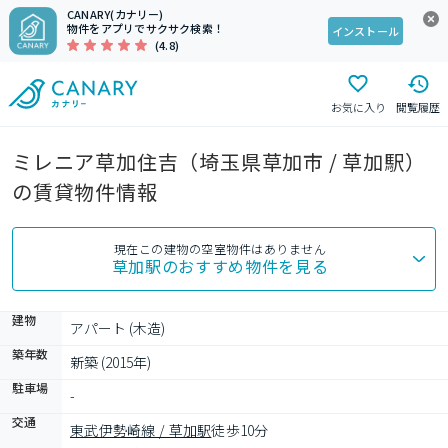
CANARY(カナリー)
物件をアプリでサクサク検索！
インストール
(4.8)
お気に入り
閲覧履歴
ミレニア草加住吉（埼玉県草加市 / 草加駅）
の賃貸物件情報
現在この建物の空室物件はありません
草加駅
のおすすめ物件を見る
建物
アパート (木造)
築年数
新築 (2015年)
駐車場
-
交通
東武伊勢崎線 / 草加駅
徒歩10分