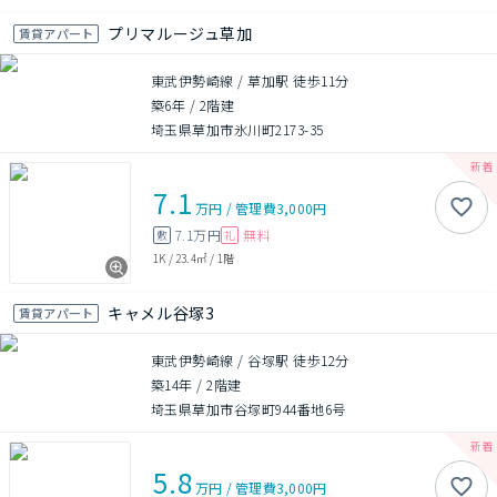
プリマルージュ草加
賃貸アパート
東武伊勢崎線 / 草加駅 徒歩11分
築6年
/
2階建
埼玉県草加市氷川町2173-35
7.1
万円
/
管理費
3,000円
7.1万円
無料
敷
礼
1K
/
23.4㎡
/
1階
キャメル谷塚3
賃貸アパート
東武伊勢崎線 / 谷塚駅 徒歩12分
築14年
/
2階建
埼玉県草加市谷塚町944番地6号
5.8
万円
/
管理費
3,000円