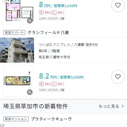
8
万円
/
管理費
3,000円
無料
無料
敷
礼
1LDK
/
31.67㎡
/
2階
グランフィールド八潮
賃貸アパート
つくばエクスプレス / 八潮駅 徒歩9分
築6年
/
3階建
埼玉県八潮市大字垳
8.2
万円
/
管理費
3,000円
無料
無料
敷
礼
1LDK
/
29.57㎡
/
2階
埼玉県草加市の新着物件
もっと見る
プラティークキューヴ
賃貸マンション