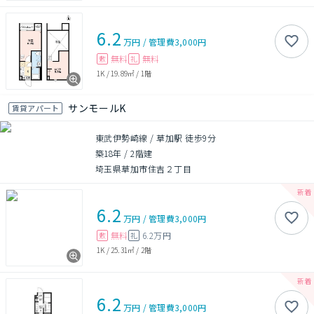
6.2
万円
/
管理費
3,000円
無料
無料
敷
礼
1K
/
19.89㎡
/
1階
サンモールK
賃貸アパート
東武伊勢崎線 / 草加駅 徒歩9分
築18年
/
2階建
埼玉県草加市住吉２丁目
6.2
万円
/
管理費
3,000円
無料
6.2万円
敷
礼
1K
/
25.31㎡
/
2階
6.2
万円
/
管理費
3,000円