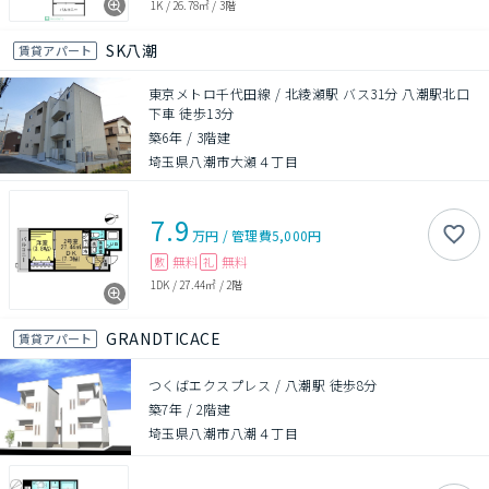
1K
/
26.78㎡
/
3階
SK八潮
賃貸アパート
東京メトロ千代田線 / 北綾瀬駅 バス31分 八潮駅北口
下車 徒歩13分
築6年
/
3階建
埼玉県八潮市大瀬４丁目
7.9
万円
/
管理費
5,000円
無料
無料
敷
礼
1DK
/
27.44㎡
/
2階
GRANDTICACE
賃貸アパート
つくばエクスプレス / 八潮駅 徒歩8分
築7年
/
2階建
埼玉県八潮市八潮４丁目