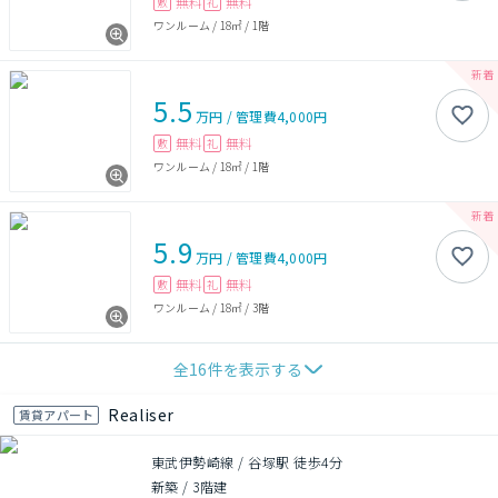
無料
無料
敷
礼
ワンルーム
/
18㎡
/
1階
5.5
万円
/
管理費
4,000円
無料
無料
敷
礼
ワンルーム
/
18㎡
/
1階
5.9
万円
/
管理費
4,000円
無料
無料
敷
礼
ワンルーム
/
18㎡
/
3階
全
16
件を表示する
Realiser
賃貸アパート
東武伊勢崎線 / 谷塚駅 徒歩4分
新築
/
3階建