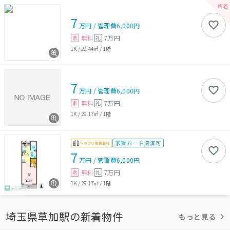
7
万円
/
管理費
6,000円
無料
7万円
敷
礼
1K
/
29.44㎡
/
1階
7
万円
/
管理費
6,000円
無料
7万円
敷
礼
1K
/
29.17㎡
/
1階
家賃カード決済可
7
万円
/
管理費
6,000円
無料
7万円
敷
礼
1K
/
29.17㎡
/
1階
埼玉県草加駅の新着物件
もっと見る