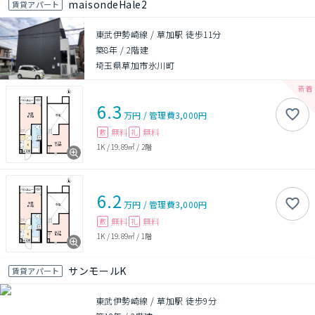
maisondeHale2
賃貸アパート
東武伊勢崎線 / 草加駅 徒歩11分
築8年
/
2階建
埼玉県草加市氷川町
6.3
万円
/
管理費
3,000円
無料
無料
敷
礼
1K
/
19.89㎡
/
2階
6.2
万円
/
管理費
3,000円
無料
無料
敷
礼
1K
/
19.89㎡
/
1階
サンモールK
賃貸アパート
東武伊勢崎線 / 草加駅 徒歩9分