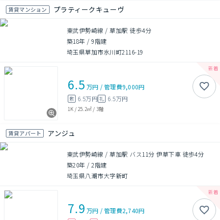
プラティークキューヴ
賃貸マンション
東武伊勢崎線 / 草加駅 徒歩4分
築18年
/
9階建
埼玉県草加市氷川町2116-19
6.5
万円
/
管理費
9,000円
6.5万円
6.5万円
敷
礼
1K
/
25.2㎡
/
3階
アンジュ
賃貸アパート
東武伊勢崎線 / 草加駅 バス11分 伊草下車 徒歩4分
築20年
/
2階建
埼玉県八潮市大字新町
7.9
万円
/
管理費
2,740円