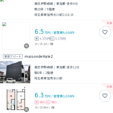
東武伊勢崎線 / 草加駅 徒歩4分
築18年
/
9階建
埼玉県草加市氷川町2116-19
6.5
万円
/
管理費
9,000円
6.5万円
6.5万円
敷
礼
1K
/
25.2㎡
/
3階
maisondeHale2
賃貸アパート
東武伊勢崎線 / 草加駅 徒歩11分
築8年
/
2階建
埼玉県草加市氷川町
6.3
万円
/
管理費
3,000円
無料
無料
敷
礼
1K
/
19.89㎡
/
2階