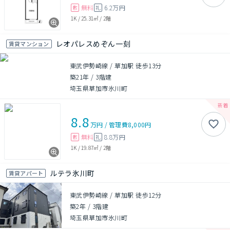
無料
6.2万円
敷
礼
1K
/
25.31㎡
/
2階
レオパレスめぞん一刻
賃貸マンション
東武伊勢崎線 / 草加駅 徒歩13分
築21年
/
3階建
埼玉県草加市氷川町
8.8
万円
/
管理費
8,000円
無料
8.8万円
敷
礼
1K
/
19.87㎡
/
2階
ルテラ氷川町
賃貸アパート
東武伊勢崎線 / 草加駅 徒歩12分
築2年
/
3階建
埼玉県草加市氷川町