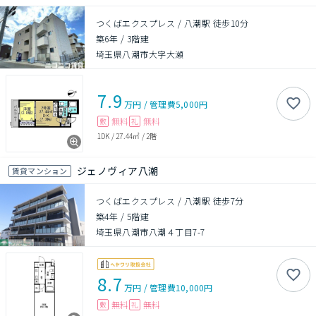
つくばエクスプレス / 八潮駅 徒歩10分
築6年
/
3階建
埼玉県八潮市大字大瀬
7.9
万円
/
管理費
5,000円
無料
無料
敷
礼
1DK
/
27.44㎡
/
2階
ジェノヴィア八潮
賃貸マンション
つくばエクスプレス / 八潮駅 徒歩7分
築4年
/
5階建
埼玉県八潮市八潮４丁目7-7
8.7
万円
/
管理費
10,000円
無料
無料
敷
礼