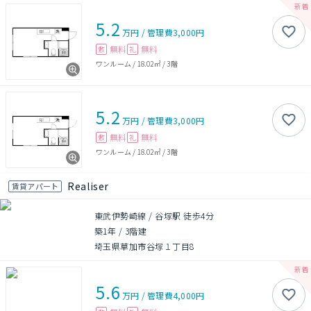
5.2
万円
/
管理費
3,000円
無料
無料
敷
礼
ワンルーム
/
18.02㎡
/
3階
5.2
万円
/
管理費
3,000円
無料
無料
敷
礼
ワンルーム
/
18.02㎡
/
3階
Realiser
賃貸アパート
東武伊勢崎線 / 谷塚駅 徒歩4分
築1年
/
3階建
埼玉県草加市谷塚１丁目8
5.6
万円
/
管理費
4,000円