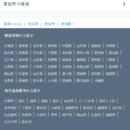
草加市 の賃貸
賃貸Canary
/
埼玉県
/
草加市
/
草加駅
/
都道府県から探す
北海道
青森県
岩手県
宮城県
秋田県
山形県
福島県
茨城県
栃木県
群馬県
埼玉県
千葉県
東京都
神奈川県
新潟県
富山県
石川県
福井県
山梨県
長野県
岐阜県
静岡県
愛知県
三重県
滋賀県
京都府
大阪府
兵庫県
奈良県
和歌山県
鳥取県
島根県
岡山県
広島県
山口県
徳島県
香川県
愛媛県
高知県
福岡県
佐賀県
長崎県
熊本県
大分県
宮崎県
鹿児島県
沖縄県
政令指定都市から探す
札幌市
道北
道東
道南
道央
仙台市
さいたま市
東京２３区
東京市部
千葉市
横浜市
川崎市
相模原市
新潟市
静岡市
浜松市
名古屋市
京都市
大阪市
堺市
神戸市
岡山市
広島市
福岡市
北九州市
熊本市