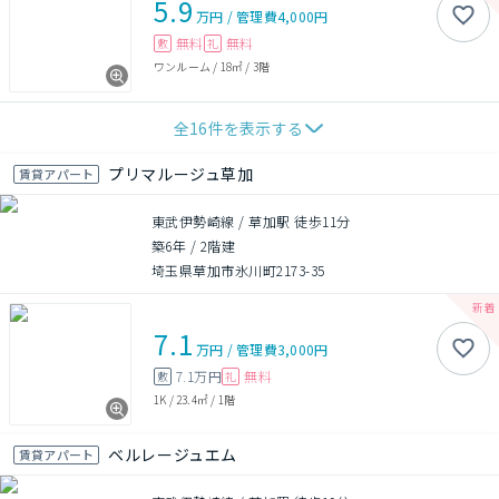
5.9
万円
/
管理費
4,000円
無料
無料
敷
礼
ワンルーム
/
18㎡
/
3階
全
16
件を表示する
プリマルージュ草加
賃貸アパート
東武伊勢崎線 / 草加駅 徒歩11分
築6年
/
2階建
埼玉県草加市氷川町2173-35
7.1
万円
/
管理費
3,000円
7.1万円
無料
敷
礼
1K
/
23.4㎡
/
1階
ベルレージュエム
賃貸アパート