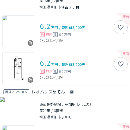
築18年
/
2階建
埼玉県草加市住吉２丁目
6.2
万円
/
管理費
3,000円
無料
6.2万円
敷
礼
1K
/
25.31㎡
/
2階
6.2
万円
/
管理費
3,000円
無料
6.2万円
敷
礼
1K
/
25.31㎡
/
2階
レオパレスめぞん一刻
賃貸マンション
東武伊勢崎線 / 草加駅 徒歩13分
築21年
/
3階建
埼玉県草加市氷川町