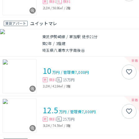
無料
無料
敷
礼
2LDK
/
58.86㎡
/
2階
ユイットマレ
賃貸アパート
東武伊勢崎線 / 草加駅 徒歩21分
築2年
/
3階建
埼玉県八潮市大字南後谷
10
万円
/
管理費
7,000円
無料
15万円
敷
礼
1LDK
/
42.84㎡
/
3階
12.5
万円
/
管理費
7,000円
無料
25万円
敷
礼
3LDK
/
74.59㎡
/
3階