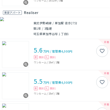
ワンルーム
/
18.02㎡
/
3階
Realiser
賃貸アパート
東武伊勢崎線 / 草加駅 徒歩27分
築1年
/
3階建
埼玉県草加市谷塚１丁目8
5.6
万円
/
管理費
4,000円
無料
無料
敷
礼
ワンルーム
/
18㎡
/
1階
5.5
万円
/
管理費
4,000円
無料
無料
敷
礼
ワンルーム
/
18㎡
/
1階