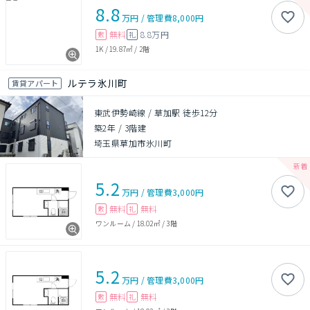
8.8
万円
/
管理費
8,000円
無料
8.8万円
敷
礼
1K
/
19.87㎡
/
2階
ルテラ氷川町
賃貸アパート
東武伊勢崎線 / 草加駅 徒歩12分
築2年
/
3階建
埼玉県草加市氷川町
5.2
万円
/
管理費
3,000円
無料
無料
敷
礼
ワンルーム
/
18.02㎡
/
3階
5.2
万円
/
管理費
3,000円
無料
無料
敷
礼