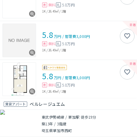
無料
5.8万円
敷
礼
1K
/
26.49㎡
/
1階
5.8
万円
/
管理費
3,000円
無料
5.8万円
敷
礼
1K
/
26.49㎡
/
1階
5.8
万円
/
管理費
3,000円
無料
5.8万円
敷
礼
1K
/
26.49㎡
/
1階
ベルレージュエム
賃貸アパート
東武伊勢崎線 / 草加駅 徒歩19分
築13年
/
3階建
埼玉県草加市西町