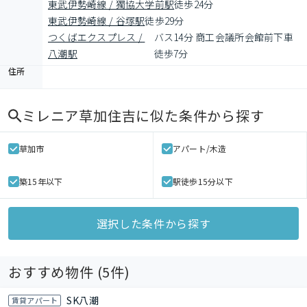
東武伊勢崎線 / 獨協大学前駅
徒歩24分
東武伊勢崎線 / 谷塚駅
徒歩29分
つくばエクスプレス / 
バス14分 商工会議所会館前下車 
八潮駅
徒歩7分
住所
ミレニア草加住吉
に似た条件から探す
草加市
アパート/木造
築15年以下
駅徒歩15分以下
選択した条件から探す
おすすめ物件 (
5
件)
SK八潮
賃貸アパート