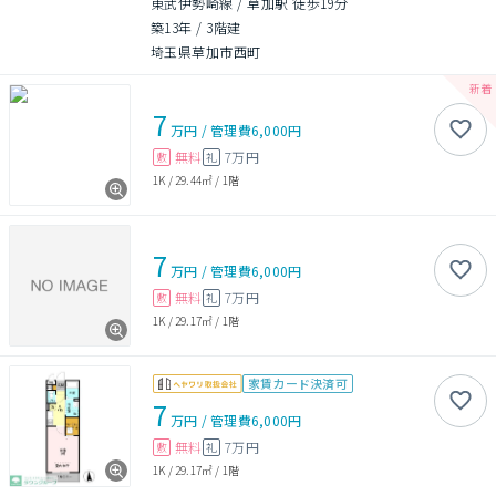
東武伊勢崎線 / 草加駅 徒歩19分
築13年
/
3階建
埼玉県草加市西町
7
万円
/
管理費
6,000円
無料
7万円
敷
礼
1K
/
29.44㎡
/
1階
7
万円
/
管理費
6,000円
無料
7万円
敷
礼
1K
/
29.17㎡
/
1階
家賃カード決済可
7
万円
/
管理費
6,000円
無料
7万円
敷
礼
1K
/
29.17㎡
/
1階