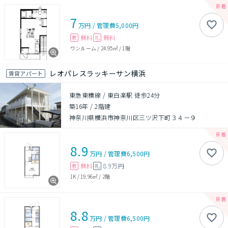
7
万円
/
管理費
5,000円
無料
無料
敷
礼
ワンルーム
/
24.95㎡
/
1階
レオパレスラッキーサン横浜
賃貸アパート
東急東横線 / 東白楽駅 徒歩24分
築16年
/
2階建
神奈川県横浜市神奈川区三ツ沢下町３４－９
8.9
万円
/
管理費
6,500円
無料
8.9万円
敷
礼
1K
/
19.96㎡
/
2階
8.8
万円
/
管理費
6,500円