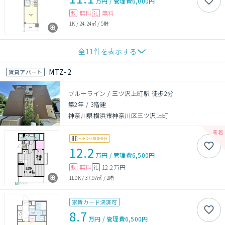
万円
/
管理費
6,000円
無料
無料
敷
礼
1K
/
24.24㎡
/
5階
全
11
件を表示する
MTZ-2
賃貸アパート
ブルーライン / 三ツ沢上町駅 徒歩2分
築2年
/
3階建
神奈川県横浜市神奈川区三ツ沢上町
12.2
万円
/
管理費
6,500円
無料
12.2万円
敷
礼
1LDK
/
37.97㎡
/
2階
家賃カード決済可
8.7
万円
/
管理費
6,500円