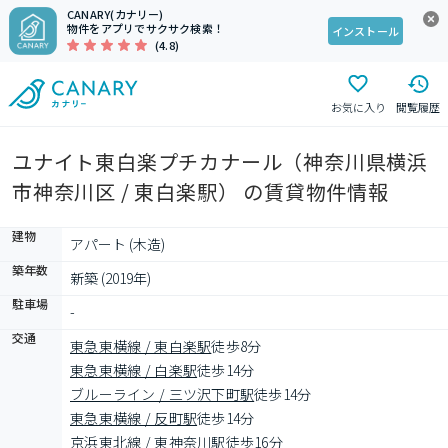
CANARY(カナリー)
物件をアプリでサクサク検索！
インストール
(4.8)
お気に入り
閲覧履歴
ユナイト東白楽プチカナール（神奈川県横浜
市神奈川区 / 東白楽駅） の賃貸物件情報
建物
アパート (木造)
築年数
新築 (2019年)
駐車場
-
交通
東急東横線 / 東白楽駅
徒歩8分
東急東横線 / 白楽駅
徒歩14分
ブルーライン / 三ツ沢下町駅
徒歩14分
東急東横線 / 反町駅
徒歩14分
京浜東北線 / 東神奈川駅
徒歩16分