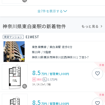
全
7
件を表示する
神奈川県東白楽駅の新着物件
もっと見る
E1WEST
賃貸マンション
東急東横線 / 東白楽駅 徒歩6分
築18年
/
9階建
神奈川県横浜市神奈川区西神奈川１丁目5-7
8.5
万円
/
管理費
5,000円
無料
8.5万円
敷
礼
1K
/
24.15㎡
/
5階
8.5
万円
/
管理費
5,000円