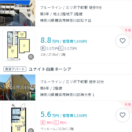
ブルーライン / 三ツ沢下町駅 徒歩9分
築3年
/
地上2階地下1階建
神奈川県横浜市神奈川区松ケ丘
8.8
万円
/
管理費
7,000円
8.8万円
8.8万円
敷
礼
1SK
/
27.06㎡
/
2階
ユナイト白楽ネーシア
賃貸アパート
ブルーライン / 三ツ沢下町駅 徒歩10分
築6年
/
2階建
神奈川県横浜市神奈川区神大寺１
5.6
万円
/
管理費
3,500円
無料
無料
敷
礼
ワンルーム
/
12.5㎡
/
2階