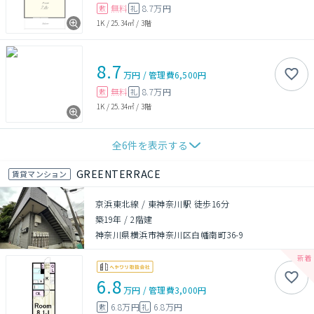
無料
8.7万円
敷
礼
1K
/
25.34㎡
/
3階
8.7
万円
/
管理費
6,500円
無料
8.7万円
敷
礼
1K
/
25.34㎡
/
3階
全
6
件を表示する
GREENTERRACE
賃貸マンション
京浜東北線 / 東神奈川駅 徒歩16分
築19年
/
2階建
神奈川県横浜市神奈川区白幡南町36-9
6.8
万円
/
管理費
3,000円
6.8万円
6.8万円
敷
礼