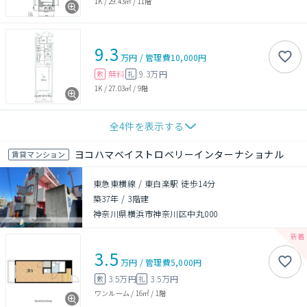
1K
/
29.43㎡
/
11階
9.3
万円
/
管理費
10,000円
無料
9.3万円
敷
礼
1K
/
27.03㎡
/
9階
全
4
件を表示する
ヨコハマベイストロベリーインターナショナル
賃貸マンション
東急東横線 / 東白楽駅 徒歩14分
築37年
/
3階建
神奈川県横浜市神奈川区中丸000
3.5
万円
/
管理費
5,000円
3.5万円
3.5万円
敷
礼
ワンルーム
/
16㎡
/
1階