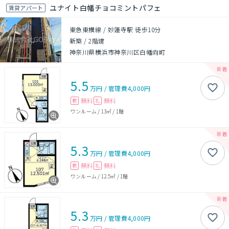
ユナイト白幡チョコミントパフェ
賃貸アパート
東急東横線 / 妙蓮寺駅 徒歩10分
新築
/
2階建
神奈川県横浜市神奈川区白幡向町
5.5
万円
/
管理費
4,000円
無料
無料
敷
礼
ワンルーム
/
13㎡
/
1階
5.3
万円
/
管理費
4,000円
無料
無料
敷
礼
ワンルーム
/
12.5㎡
/
1階
5.3
万円
/
管理費
4,000円