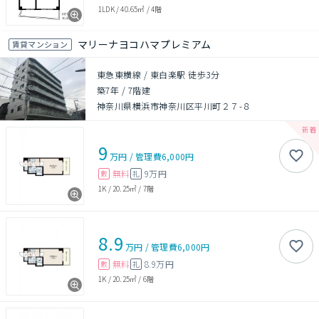
1LDK
/
40.65㎡
/
4階
マリーナヨコハマプレミアム
賃貸マンション
東急東横線 / 東白楽駅 徒歩3分
築7年
/
7階建
神奈川県横浜市神奈川区平川町２７-８
9
万円
/
管理費
6,000円
無料
9万円
敷
礼
1K
/
20.25㎡
/
7階
8.9
万円
/
管理費
6,000円
無料
8.9万円
敷
礼
1K
/
20.25㎡
/
6階