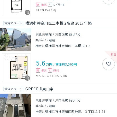
無料
8.5万円
敷
礼
1K
/
24.15㎡
/
5階
横浜市神奈川区二本榎 2階建 2017年築
賃貸アパート
東急東横線 / 東白楽駅 徒歩7分
築9年
/
2階建
神奈川県横浜市神奈川区二本榎10-1-2
5.6
万円
/
管理費
3,500円
無料
無料
敷
礼
ワンルーム
/
13.02㎡
/
1階
GRECE’D東白楽
賃貸アパート
東急東横線 / 東白楽駅 徒歩5分
築6年
/
2階建
神奈川県横浜市神奈川区西神奈川３丁目18-1-24