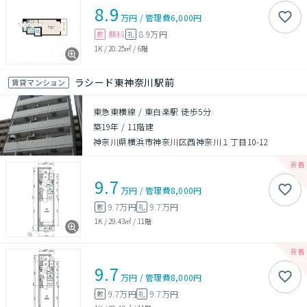
8.9
万円
/
管理費
6,000円
無料
8.9万円
敷
礼
1K
/
20.25㎡
/
6階
ラシード東神奈川駅前
賃貸マンション
東急東横線 / 東白楽駅 徒歩5分
築19年
/
11階建
神奈川県横浜市神奈川区西神奈川１丁目10-12
9.7
万円
/
管理費
8,000円
9.7万円
9.7万円
敷
礼
1K
/
29.43㎡
/
11階
9.7
万円
/
管理費
8,000円
9.7万円
9.7万円
敷
礼