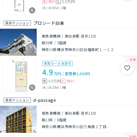
無料
8.8万円
敷
礼
1K
/
19.87㎡
/
1階
プロシード白楽
賃貸マンション
東急東横線 / 東白楽駅 徒歩11分
築35年
/
3階建
神奈川県横浜市神奈川区白幡南町１－１２
家賃カード決済可
4.9
万円
/
管理費
3,000円
4.9万円
無料
敷
礼
1K
/
16.53㎡
/
3階
d-passage
賃貸マンション
東急東横線 / 東白楽駅 徒歩11分
築13年
/
6階建
神奈川県横浜市神奈川区六角橋１丁目-