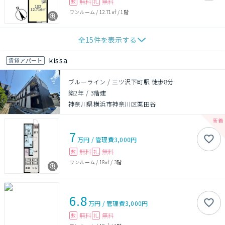
無料
無料
敷
礼
ワンルーム
/
12.71㎡
/
1階
全
15
件を表示する
kissa
賃貸アパート
ブルーライン / 三ツ沢下町駅 徒歩8分
築2年
/
3階建
神奈川県横浜市神奈川区栗田谷
7
万円
/
管理費
3,000円
無料
無料
敷
礼
ワンルーム
/
18㎡
/
3階
6.8
万円
/
管理費
3,000円
無料
無料
敷
礼