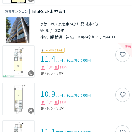
BluRock東神奈川
賃貸マンション
京急本線 / 京急東神奈川駅 徒歩7分
築6年
/
10階建
神奈川県横浜市神奈川区東神奈川２丁目44-11
11.4
万円
/
管理費
6,000円
無料
無料
敷
礼
1K
/
24.24㎡
/
8階
10.9
万円
/
管理費
6,000円
無料
無料
敷
礼
1K
/
24.24㎡
/
2階
11.1