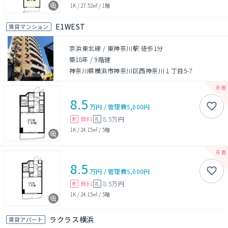
1K
/
27.52㎡
/
1階
E1WEST
賃貸マンション
京浜東北線 / 東神奈川駅 徒歩1分
築18年
/
9階建
神奈川県横浜市神奈川区西神奈川１丁目5-7
8.5
万円
/
管理費
5,000円
無料
8.5万円
敷
礼
1K
/
24.15㎡
/
5階
8.5
万円
/
管理費
5,000円
無料
8.5万円
敷
礼
1K
/
24.15㎡
/
5階
ラクラス横浜
賃貸アパート