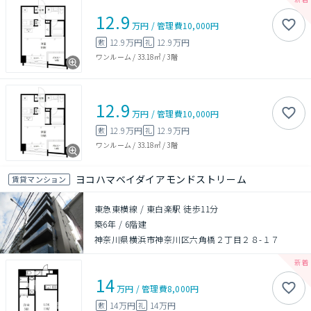
12.9
万円
/
管理費
10,000円
12.9万円
12.9万円
敷
礼
ワンルーム
/
33.18㎡
/
3階
12.9
万円
/
管理費
10,000円
12.9万円
12.9万円
敷
礼
ワンルーム
/
33.18㎡
/
3階
ヨコハマベイダイアモンドストリーム
賃貸マンション
東急東横線 / 東白楽駅 徒歩11分
築6年
/
6階建
神奈川県横浜市神奈川区六角橋２丁目２８-１７
14
万円
/
管理費
8,000円
14万円
14万円
敷
礼