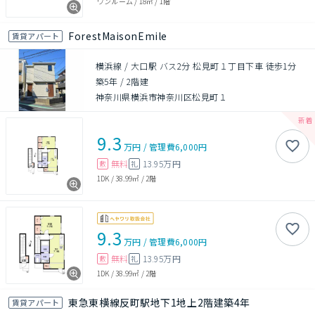
ワンルーム
/
18㎡
/
1階
ForestMaisonEmile
賃貸アパート
横浜線 / 大口駅 バス2分 松見町１丁目下車 徒歩1分
築5年
/
2階建
神奈川県横浜市神奈川区松見町１
9.3
万円
/
管理費
6,000円
無料
13.95万円
敷
礼
1DK
/
38.99㎡
/
2階
9.3
万円
/
管理費
6,000円
無料
13.95万円
敷
礼
1DK
/
38.99㎡
/
2階
東急東横線反町駅地下1地上2階建築4年
賃貸アパート