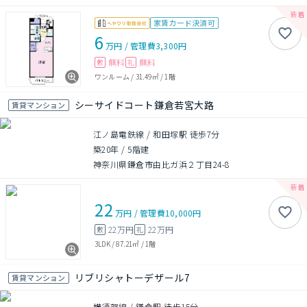
家賃カード決済可
6
万円
/
管理費
3,300円
無料
無料
敷
礼
ワンルーム
/
31.49㎡
/
1階
シーサイドコート鎌倉若宮大路
賃貸マンション
江ノ島電鉄線 / 和田塚駅 徒歩7分
築20年
/
5階建
神奈川県鎌倉市由比ガ浜２丁目24-8
22
万円
/
管理費
10,000円
22万円
22万円
敷
礼
3LDK
/
87.21㎡
/
1階
リブリシャトーデザール7
賃貸マンション
横須賀線 / 鎌倉駅 徒歩15分