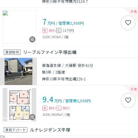
神奈川県平塚市横内3110-7
7
万円
/
管理費
2,900円
無料
14万円
敷
礼
1LDK
/
45.8㎡
/
1階
リーブルファイン平塚出縄
賃貸物件
東海道本線 / 大磯駅 徒歩41分
築3年
/
2階建
神奈川県平塚市出縄226-1
9.4
万円
/
管理費
3,000円
無料
無料
敷
礼
3LDK
/
68.85㎡
/
1階
ルナレジデンス平塚
賃貸アパート