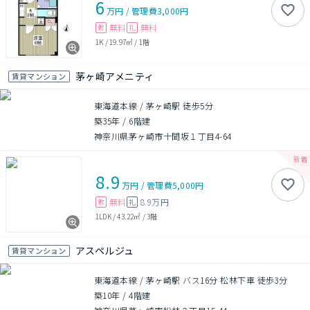
6
万円
/
管理費
3,000円
無料
無料
敷
礼
1K
/
19.97㎡
/
1階
茅ヶ崎アメニティ
賃貸マンション
東海道本線 / 茅ヶ崎駅 徒歩5分
築35年
/
6階建
神奈川県茅ヶ崎市十間坂１丁目4-64
8.9
万円
/
管理費
5,000円
無料
8.9万円
敷
礼
1LDK
/
43.22㎡
/
3階
アスペルジュ
賃貸マンション
東海道本線 / 茅ヶ崎駅 バス16分 松林下車 徒歩3分
築10年
/
4階建