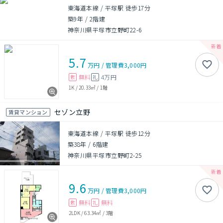
東海道本線 / 平塚駅 徒歩17分
築9年
/
2階建
神奈川県平塚市立野町22-6
5.7
万円
/
管理費
3,000円
無料
4万円
敷
礼
1K
/
20.33㎡
/
1階
セゾン立野
賃貸マンション
東海道本線 / 平塚駅 徒歩12分
築38年
/
6階建
神奈川県平塚市立野町2-25
9.6
万円
/
管理費
3,000円
無料
無料
敷
礼
2LDK
/
63.34㎡
/
3階