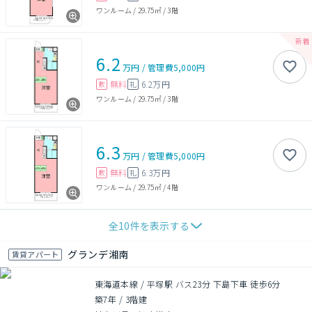
ワンルーム
/
29.75㎡
/
3階
6.2
万円
/
管理費
5,000円
無料
6.2万円
敷
礼
ワンルーム
/
29.75㎡
/
3階
6.3
万円
/
管理費
5,000円
無料
6.3万円
敷
礼
ワンルーム
/
29.75㎡
/
4階
全
10
件を表示する
グランデ湘南
賃貸アパート
東海道本線 / 平塚駅 バス23分 下島下車 徒歩6分
築7年
/
3階建