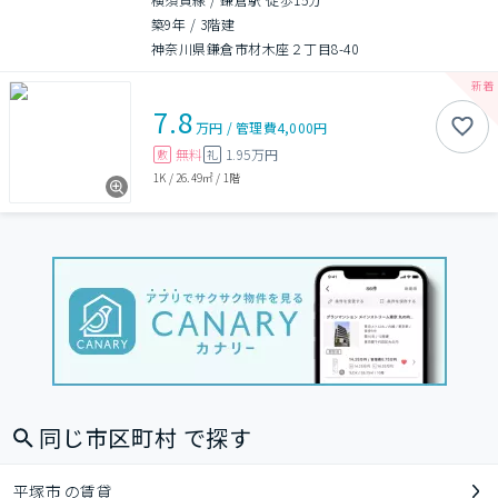
築9年
/
3階建
神奈川県鎌倉市材木座２丁目8-40
7.8
万円
/
管理費
4,000円
無料
1.95万円
敷
礼
1K
/
26.49㎡
/
1階
同じ市区町村 で探す
平塚市 の賃貸