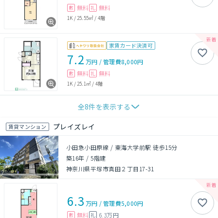
無料
無料
敷
礼
1K
/
25.55㎡
/
4階
家賃カード決済可
7.2
万円
/
管理費
8,000円
無料
無料
敷
礼
1K
/
25.1㎡
/
4階
全
8
件を表示する
プレイズレイ
賃貸マンション
小田急小田原線 / 東海大学前駅 徒歩15分
築16年
/
5階建
神奈川県平塚市真田２丁目17-31
6.3
万円
/
管理費
5,000円
無料
6.3万円
敷
礼