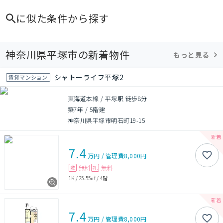
に似た条件から探す
神奈川県平塚市の新着物件
もっと見る
シャトーライフ平塚2
賃貸マンション
東海道本線 / 平塚駅 徒歩8分
築7年
/
5階建
神奈川県平塚市明石町19-15
7.4
万円
/
管理費
8,000円
無料
無料
敷
礼
1K
/
25.55㎡
/
4階
7.4
万円
/
管理費
8,000円