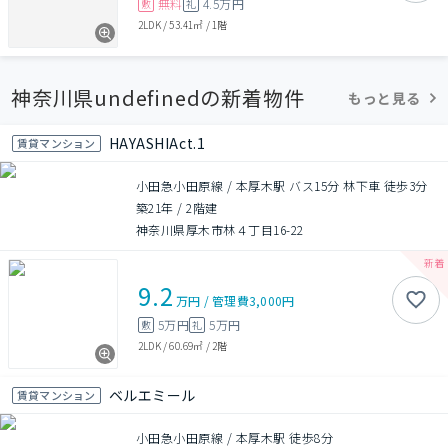
無料
4.5万円
敷
礼
2LDK
/
53.41㎡
/
1階
神奈川県undefinedの新着物件
もっと見る
HAYASHIAct.1
賃貸マンション
小田急小田原線 / 本厚木駅 バス15分 林下車 徒歩3分
築21年
/
2階建
神奈川県厚木市林４丁目16-22
9.2
万円
/
管理費
3,000円
5万円
5万円
敷
礼
2LDK
/
60.69㎡
/
2階
ベルエミール
賃貸マンション
小田急小田原線 / 本厚木駅 徒歩8分