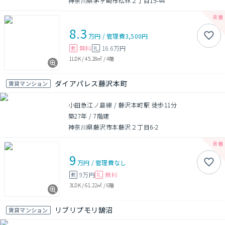
神奈川県茅ヶ崎市松林２丁目15-44
8.3
万円
/
管理費
3,500円
無料
16.6万円
敷
礼
1LDK
/
45.28㎡
/
4階
ダイアパレス藤沢本町
賃貸マンション
小田急江ノ島線 / 藤沢本町駅 徒歩11分
築27年
/
7階建
神奈川県藤沢市本藤沢２丁目6-2
9
万円
/
管理費
なし
9万円
無料
敷
礼
3LDK
/
61.22㎡
/
6階
リブリプモリ鵠沼
賃貸マンション