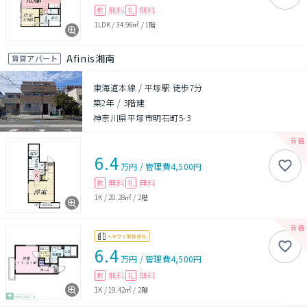
無料
無料
敷
礼
1LDK
/
34.98㎡
/
1階
Afinis湘南
賃貸アパート
東海道本線 / 平塚駅 徒歩7分
築2年
/
3階建
神奈川県平塚市明石町5-3
6.4
万円
/
管理費
4,500円
無料
無料
敷
礼
1K
/
20.28㎡
/
2階
6.4
万円
/
管理費
4,500円
無料
無料
敷
礼
1K
/
19.42㎡
/
2階