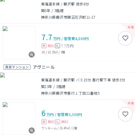
東海道本線 / 藤沢駅 徒歩6分
築8年
/
3階建
神奈川県藤沢市鵠沼花沢町11-17
7.7
万円
/
管理費
4,000円
無料
7.7万円
敷
礼
1K
/
22.35㎡
/
3階
アヴニール
賃貸マンション
東海道本線 / 藤沢駅 バス15分 善行駅下車 徒歩3分
築23年
/
3階建
神奈川県藤沢市善行１丁目21番地5
6
万円
/
管理費
3,300円
無料
無料
敷
礼
ワンルーム
/
31.49㎡
/
1階