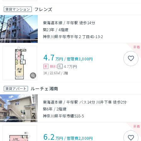
フレンズ
賃貸マンション
東海道本線 / 平塚駅 徒歩14分
築23年
/
4階建
神奈川県平塚市平塚２丁目48-13-2
4.7
万円
/
管理費
3,000円
無料
4.7万円
敷
礼
1K
/
22.67㎡
/
2階
ルーチェ湘南
賃貸アパート
東海道本線 / 平塚駅 バス14分 川井下車 徒歩2分
築6年
/
2階建
神奈川県平塚市纒518-5
6.2
万円
/
管理費
2,000円