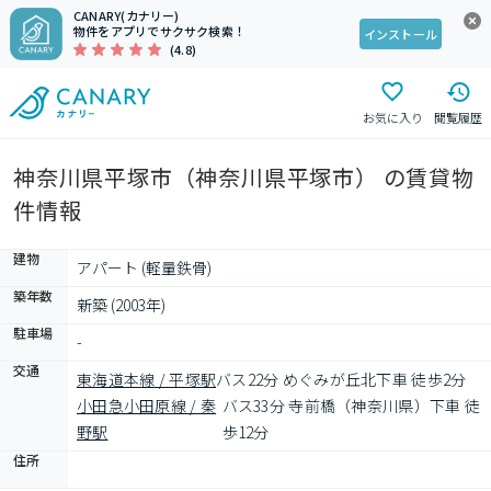
CANARY(カナリー)
物件をアプリでサクサク検索！
インストール
(4.8)
お気に入り
閲覧履歴
神奈川県平塚市（神奈川県平塚市） の賃貸物
件情報
建物
アパート (軽量鉄骨)
築年数
新築 (2003年)
駐車場
-
交通
東海道本線 / 平塚駅
バス22分 めぐみが丘北下車 徒歩2分
小田急小田原線 / 秦
バス33分 寺前橋（神奈川県）下車 徒
野駅
歩12分
住所