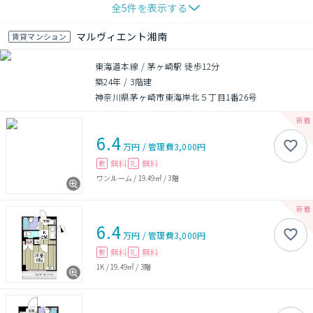
全
5
件を表示する
マルヴィエント湘南
賃貸マンション
東海道本線 / 茅ヶ崎駅 徒歩12分
築24年
/
3階建
神奈川県茅ヶ崎市東海岸北５丁目1番26号
6.4
万円
/
管理費
3,000円
無料
無料
敷
礼
ワンルーム
/
19.49㎡
/
3階
6.4
万円
/
管理費
3,000円
無料
無料
敷
礼
1K
/
19.49㎡
/
3階