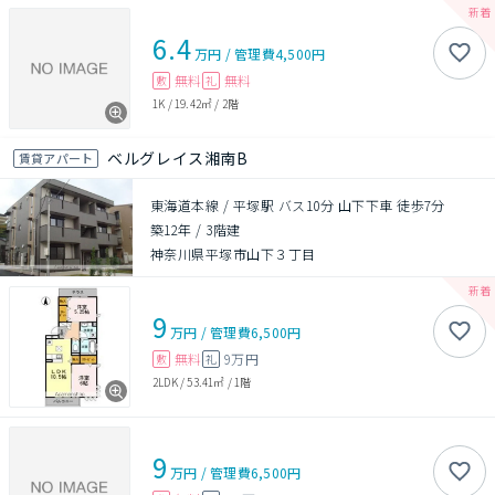
6.4
万円
/
管理費
4,500円
無料
無料
敷
礼
1K
/
19.42㎡
/
2階
ベルグレイス湘南B
賃貸アパート
東海道本線 / 平塚駅 バス10分 山下下車 徒歩7分
築12年
/
3階建
神奈川県平塚市山下３丁目
9
万円
/
管理費
6,500円
無料
9万円
敷
礼
2LDK
/
53.41㎡
/
1階
9
万円
/
管理費
6,500円