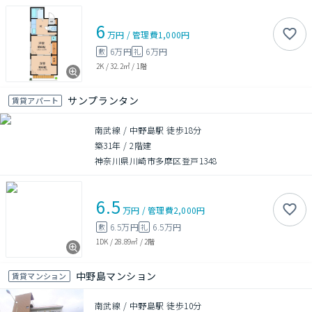
6
万円
/
管理費
1,000円
6万円
6万円
敷
礼
2K
/
32.2㎡
/
1階
サンプランタン
賃貸アパート
南武線 / 中野島駅 徒歩18分
築31年
/
2階建
神奈川県川崎市多摩区登戸1348
6.5
万円
/
管理費
2,000円
6.5万円
6.5万円
敷
礼
1DK
/
28.89㎡
/
2階
中野島マンション
賃貸マンション
南武線 / 中野島駅 徒歩10分