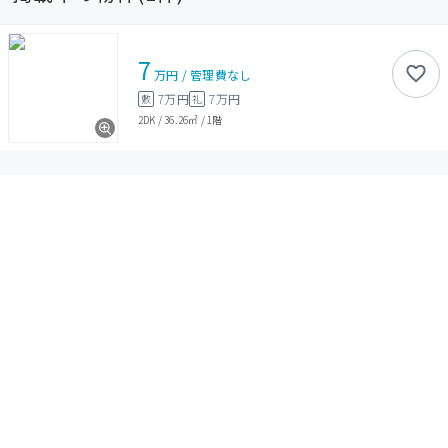
7
万円
/
管理費
なし
7万円
7万円
敷
礼
2DK
/
36.26㎡
/
1階