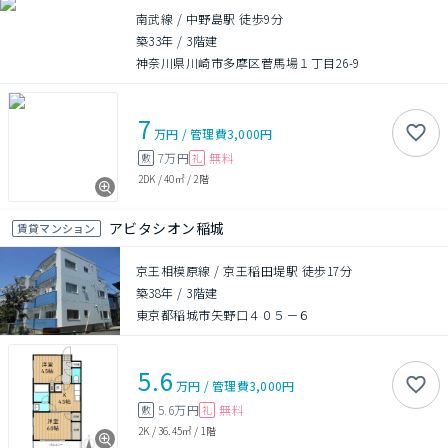
南武線 / 中野島駅 徒歩9分
築33年
/
3階建
神奈川県川崎市多摩区菅馬場１丁目26-9
7
万円
/
管理費
3,000円
7万円
無料
敷
礼
2DK
/
40㎡
/
2階
アビタシオン稲城
賃貸マンション
京王相模原線 / 京王稲田堤駅 徒歩17分
築38年
/
3階建
東京都稲城市矢野口４０５－６
5.6
万円
/
管理費
3,000円
5.6万円
無料
敷
礼
2K
/
36.45㎡
/
1階