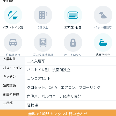
バス・トイレ別
2階以上
エアコン付き
ペット相談可
駐車場あり
室内洗濯機置場
オートロック
洗面所独立
入居条件
二人入居可
バス・トイレ
バストイレ別、洗面所独立
キッチン
コンロ2口以上
室内設備
クロゼット、CATV、エアコン、フローリング
部屋の特徴
角住戸、バルコニー、陽当り良好
共用部
駐輪場
無料で10秒! カンタンお問い合わせ