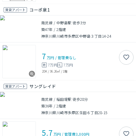
コーポ泉1
賃貸アパート
南武線 / 中野島駅 徒歩3分
築47年
/
2階建
神奈川県川崎市多摩区中野島３丁目14-24
7
万円
/
管理費
なし
7万円
7万円
敷
礼
2DK
/
36.26㎡
/
1階
サングレイド
賃貸アパート
南武線 / 稲田堤駅 徒歩28分
築36年
/
2階建
神奈川県川崎市多摩区生田６丁目28-15
5.7
万円
/
管理費
3,000円