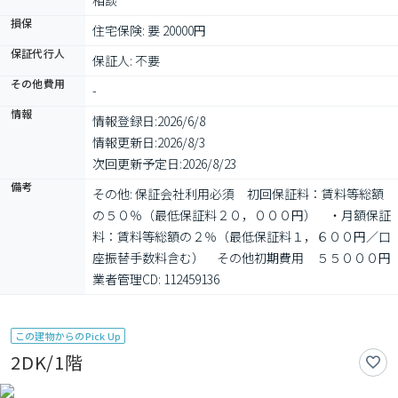
相談
損保
住宅保険: 要 20000円
保証代行人
保証人: 不要
その他費用
-
情報
情報登録日:
2026/6/8
情報更新日:
2026/8/3
次回更新予定日:
2026/8/23
備考
その他: 保証会社利用必須　初回保証料：賃料等総額
の５０％（最低保証料２０，０００円）　・月額保証
料：賃料等総額の２％（最低保証料１，６００円／口
座振替手数料含む）　その他初期費用　５５０００円

業者管理CD: 112459136
この建物からのPick Up
2DK/1階