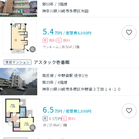
築50年
/
3階建
神奈川県川崎市多摩区布田
5.4
万円
/
管理費
4,000円
無料
無料
敷
礼
ワンルーム
/
28.52㎡
/
2階
アスタック壱番館
賃貸マンション
南武線 / 中野島駅 徒歩1分
築35年
/
4階建
神奈川県川崎市多摩区中野島３丁目１４-１０
6.5
万円
/
管理費
2,000円
6.5万円
無料
敷
礼
2K
/
27.66㎡
/
3階