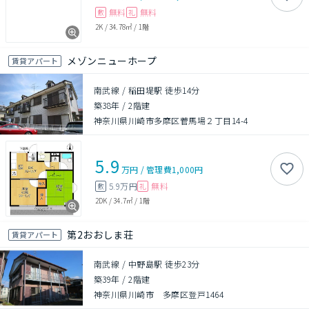
無料
無料
敷
礼
2K
/
34.78㎡
/
1階
メゾンニューホープ
賃貸アパート
南武線 / 稲田堤駅 徒歩14分
築38年
/
2階建
神奈川県川崎市多摩区菅馬場２丁目14-4
5.9
万円
/
管理費
1,000円
5.9万円
無料
敷
礼
2DK
/
34.7㎡
/
1階
第2おおしま荘
賃貸アパート
南武線 / 中野島駅 徒歩23分
築39年
/
2階建
神奈川県川崎市 多摩区登戸1464