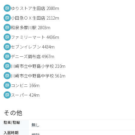
ゆりストア生田店 2080m
小田急ＯＸ生田店 2112m
和泉多摩川駅 2803m
ファミリーマート 4436m
セブンイレブン 4434m
デニーズ調布店 4967m
川崎市立中野島小学校 210m
川崎市立中野島中学校 561m
コンビニ 166m
スーパー 424m
その他
駐車/駐輪
無し
入居時期