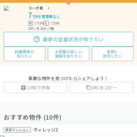
コーポ泉 Ⅰ
7
万円
/
管理費なし
7万円
7万円
敷
礼
2DK / 36.26㎡ / 1階
最新の空室状況が知りたい
初期費用が
お部屋の詳しい
実際に
知りたい
情報を知りたい
見学したい
素敵な物件を見つけたらシェアしよう！
LINEで共有
URLをコピー
おすすめ物件 (
10
件)
ヴィレッジ2
賃貸マンション