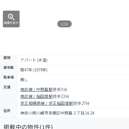
画像を拡大
1/11
建物
アパート (木造)
築年数
築47年 (1979年)
駐車場
無し
交通
南武線 / 中野島駅
徒歩3分
南武線 / 稲田堤駅
徒歩23分
京王相模原線 / 京王稲田堤駅
徒歩27分
住所
神奈川県川崎市多摩区中野島３丁目14-24
掲載中の物件(
1
件)