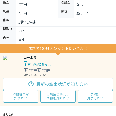
敷金
保証金
7万円
なし
礼金
広さ
7万円
36.26㎡
階数
1階 / 2階建
間取り
2DK 
向き
南東
無料で10秒! カンタンお問い合わせ
コーポ泉 Ⅰ
7
万円
/
管理費なし
7万円
7万円
敷
礼
2DK / 36.26㎡ / 1階
最新の空室状況が知りたい
初期費用が
お部屋の詳しい
実際に
知りたい
情報を知りたい
見学したい
特徴