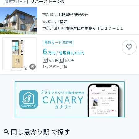
リバーストーンN
賃貸アパート
南武線 / 中野島駅 徒歩5分
築20年
/
2階建
神奈川県川崎市多摩区中野島６丁目２３－１１
家賃カード決済可
6
万円
/
管理費
3,000円
6万円
6万円
敷
礼
1K
/
26.67㎡
/
1階
同じ最寄り駅 で探す