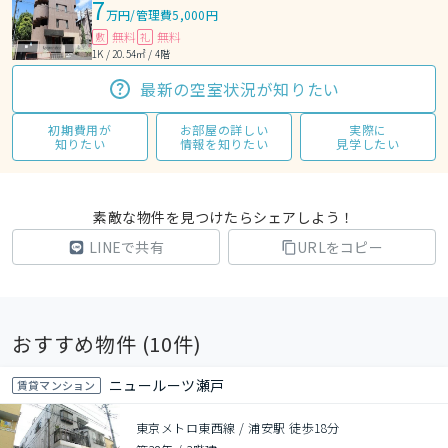
7
万円
/
管理費5,000円
無料
無料
敷
礼
1K / 20.54㎡ / 4階
最新の空室状況が知りたい
初期費用が
お部屋の詳しい
実際に
知りたい
情報を知りたい
見学したい
素敵な物件を見つけたらシェアしよう！
LINEで共有
URLをコピー
おすすめ物件 (
10
件)
ニュールーツ瀬戸
賃貸マンション
東京メトロ東西線 / 浦安駅 徒歩18分