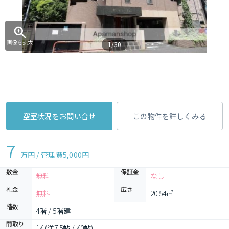
画像を拡大
1/30
空室状況をお問い合せ
この物件を詳しくみる
7
万円 / 管理費
5,000円
敷金
保証金
無料
なし
礼金
広さ
無料
20.54㎡
階数
4階 / 5階建
間取り
1K (洋7.5帖 / K0帖)