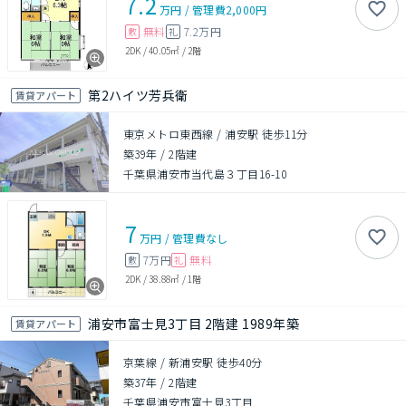
7.2
万円
/
管理費
2,000円
無料
7.2万円
敷
礼
2DK
/
40.05㎡
/
2階
第2ハイツ芳兵衛
賃貸アパート
東京メトロ東西線 / 浦安駅 徒歩11分
築39年
/
2階建
千葉県浦安市当代島３丁目16-10
7
万円
/
管理費
なし
7万円
無料
敷
礼
2DK
/
38.88㎡
/
1階
浦安市富士見3丁目 2階建 1989年築
賃貸アパート
京葉線 / 新浦安駅 徒歩40分
築37年
/
2階建
千葉県浦安市富士見3丁目