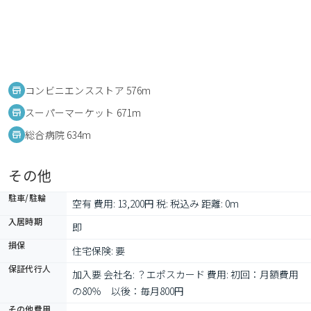
コンビニエンスストア 576m
スーパーマーケット 671m
総合病院 634m
その他
駐車/駐輪
空有 費用: 13,200円 税: 税込み 距離: 0m
入居時期
即
損保
住宅保険: 要
保証代行人
加入要 会社名: ？エポスカード 費用: 初回：月額費用
の80％　以後：毎月800円
その他費用