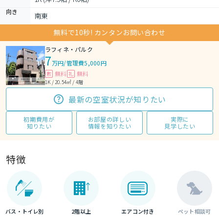
向き
南東
無料で10秒! カンタンお問い合わせ
ラフィネ・パルク
7
万円
/
管理費5,000円
無料
無料
敷
礼
1K / 20.54㎡ / 4階
最新の空室状況が知りたい
初期費用が
お部屋の詳しい
実際に
知りたい
情報を知りたい
見学したい
特徴
バス・トイレ別
2階以上
エアコン付き
ペット相談可