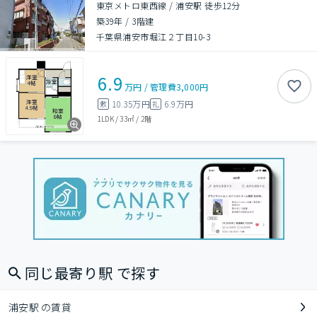
東京メトロ東西線 / 浦安駅 徒歩12分
築39年
/
3階建
千葉県浦安市堀江２丁目10-3
6.9
万円
/
管理費
3,000円
10.35万円
6.9万円
敷
礼
1LDK
/
33㎡
/
2階
同じ最寄り駅 で探す
浦安駅 の賃貸