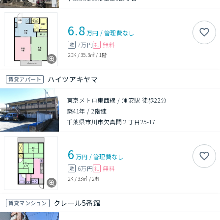
6.8
万円
/
管理費
なし
7万円
無料
敷
礼
2DK
/
35.3㎡
/
1階
ハイツアキヤマ
賃貸アパート
東京メトロ東西線 / 浦安駅 徒歩22分
築41年
/
2階建
千葉県市川市欠真間２丁目25-17
6
万円
/
管理費
なし
6万円
無料
敷
礼
2K
/
33㎡
/
2階
クレール5番館
賃貸マンション