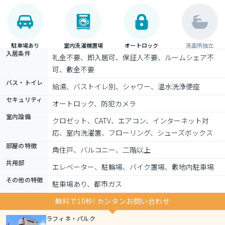
駐車場あり
室内洗濯機置場
オートロック
洗面所独立
入居条件
礼金不要、即入居可、保証人不要、ルームシェア不
可、敷金不要
バス・トイレ
給湯、バストイレ別、シャワー、温水洗浄便座
セキュリティ
オートロック、防犯カメラ
室内設備
クロゼット、CATV、エアコン、インターネット対
応、室内洗濯置、フローリング、シューズボックス
部屋の特徴
角住戸、バルコニー、二階以上
共用部
エレベーター、駐輪場、バイク置場、敷地内駐車場
その他の特徴
駐車場あり、都市ガス
無料で10秒! カンタンお問い合わせ
ラフィネ・パルク