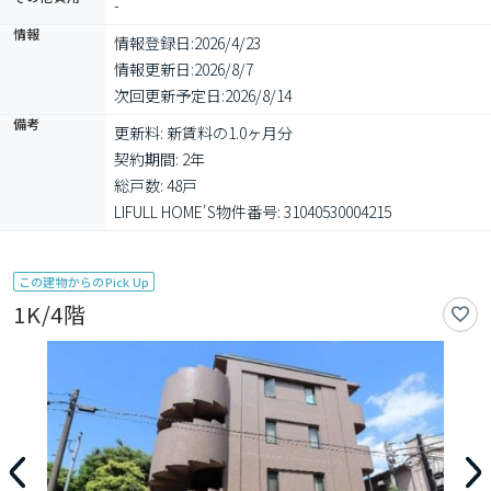
-
情報
情報登録日:
2026/4/23
情報更新日:
2026/8/7
次回更新予定日:
2026/8/14
備考
更新料: 新賃料の1.0ヶ月分

契約期間: 2年

総戸数: 48戸

LIFULL HOME'S物件番号: 31040530004215
この建物からのPick Up
1K/4階