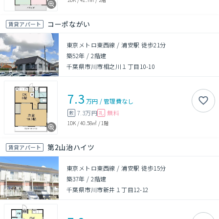
コーポながい
賃貸アパート
東京メトロ東西線 / 浦安駅 徒歩21分
築52年
/
2階建
千葉県市川市相之川１丁目10-10
7.3
万円
/
管理費
なし
7.3万円
無料
敷
礼
1DK
/
40.58㎡
/
1階
第2山治ハイツ
賃貸アパート
東京メトロ東西線 / 浦安駅 徒歩15分
築37年
/
2階建
千葉県市川市新井１丁目12-12