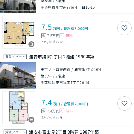
築38年
/
3階建
千葉県市川市南行徳４丁目16-15
7.5
万円
/
管理費
3,000円
7.5万円
無料
敷
礼
2DK
/
46㎡
/
2階
浦安市猫実1丁目 2階建 1990年築
賃貸アパート
東京メトロ東西線 / 浦安駅 徒歩16分
築36年
/
2階建
千葉県浦安市猫実1丁目20-14
7.4
万円
/
管理費
2,000円
7.4万円
無料
敷
礼
2DK
/
46㎡
/
2階
浦安市富士見2丁目 3階建 1987年築
賃貸アパート