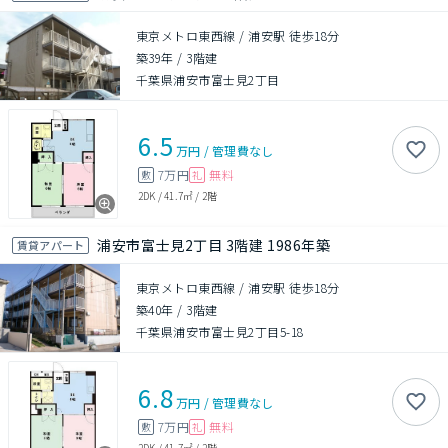
東京メトロ東西線 / 浦安駅 徒歩18分
築39年
/
3階建
千葉県浦安市富士見2丁目
6.5
万円
/
管理費
なし
7万円
無料
敷
礼
2DK
/
41.7㎡
/
2階
浦安市富士見2丁目 3階建 1986年築
賃貸アパート
東京メトロ東西線 / 浦安駅 徒歩18分
築40年
/
3階建
千葉県浦安市富士見2丁目5-18
6.8
万円
/
管理費
なし
7万円
無料
敷
礼
2DK
/
41.7㎡
/
2階