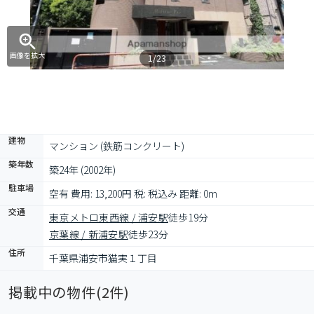
画像を拡大
1/23
建物
マンション (鉄筋コンクリート)
築年数
築24年 (2002年)
駐車場
空有 費用: 13,200円 税: 税込み 距離: 0m
交通
東京メトロ東西線 / 浦安駅
徒歩19分
京葉線 / 新浦安駅
徒歩23分
住所
千葉県浦安市猫実１丁目
掲載中の物件(
2
件)