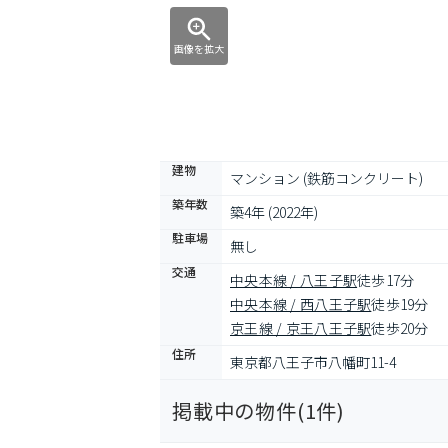
画像を拡大
建物
マンション (鉄筋コンクリート)
築年数
築4年 (2022年)
駐車場
無し
交通
中央本線 / 八王子駅
徒歩17分
中央本線 / 西八王子駅
徒歩19分
京王線 / 京王八王子駅
徒歩20分
住所
東京都八王子市八幡町11-4
掲載中の物件(
1
件)