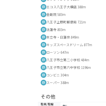
エコス八王子大横店 388m
金剛院 583m
八王子上野町郵便局 721m
法蓮寺 803m
本立寺・日蓮宗 849m
キッズスペースドリーム 877m
ローソン 647m
八王子市立第二小学校 484m
八王子市立第六中学校 1196m
コンビニ 304m
スーパー 388m
その他
駐車/駐輪