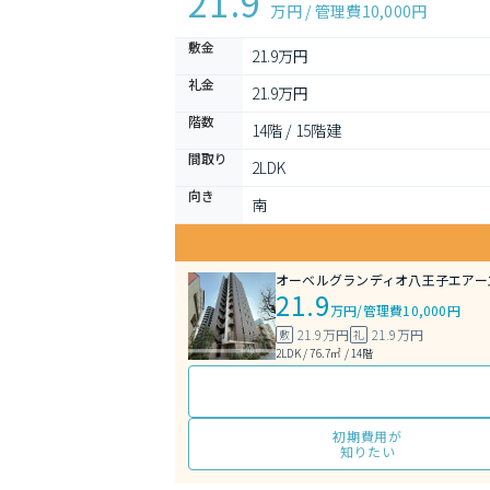
21.9
万円 / 管理費
10,000円
敷金
21.9万円
礼金
21.9万円
階数
14階 / 15階建
間取り
2LDK 
向き
南
オーベルグランディオ八王子エアー
21.9
万円
/
管理費10,000円
21.9万円
21.9万円
敷
礼
2LDK / 76.7㎡ / 14階
初期費用が
知りたい