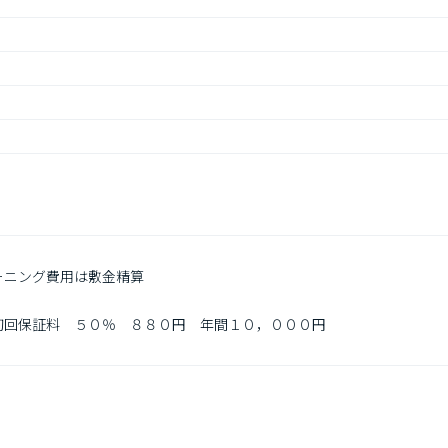
ーニング費用は敷金精算

初回保証料　５０％　８８０円　年間１０，０００円
