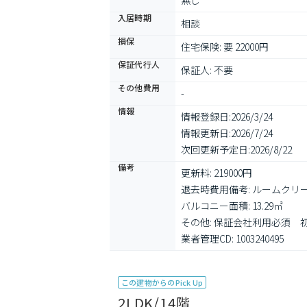
無し
入居時期
相談
損保
住宅保険: 要 22000円
保証代行人
保証人: 不要
その他費用
-
情報
情報登録日:
2026/3/24
情報更新日:
2026/7/24
次回更新予定日:
2026/8/22
備考
更新料: 219000円

退去時費用備考: ルームクリ
バルコニー面積: 13.29㎡

その他: 保証会社利用必須　
業者管理CD: 1003240495
この建物からのPick Up
2LDK/14階