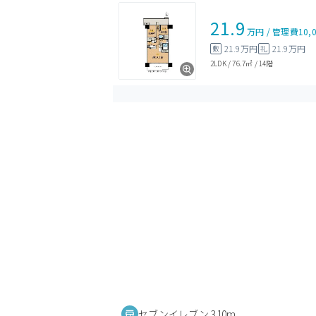
21.9
万円
/
管理費
10,
21.9万円
21.9万円
敷
礼
2LDK
/
76.7㎡
/
14階
セブンイレブン 310m