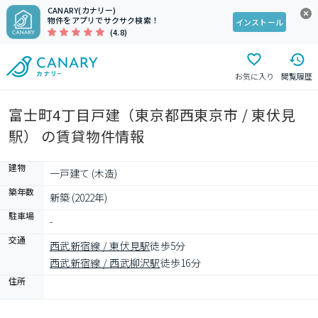
CANARY(カナリー)
物件をアプリでサクサク検索！
インストール
(4.8)
お気に入り
閲覧履歴
富士町4丁目戸建（東京都西東京市 / 東伏見
駅） の賃貸物件情報
建物
一戸建て (木造)
築年数
新築 (2022年)
駐車場
-
交通
西武新宿線 / 東伏見駅
徒歩5分
西武新宿線 / 西武柳沢駅
徒歩16分
住所