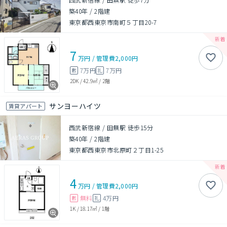
築40年
/
2階建
東京都西東京市南町５丁目20-7
7
万円
/
管理費
2,000円
7万円
7万円
敷
礼
2DK
/
42.9㎡
/
2階
サンヨーハイツ
賃貸アパート
西武新宿線 / 田無駅 徒歩15分
築40年
/
2階建
東京都西東京市北原町２丁目1-25
4
万円
/
管理費
2,000円
無料
4万円
敷
礼
1K
/
18.17㎡
/
1階