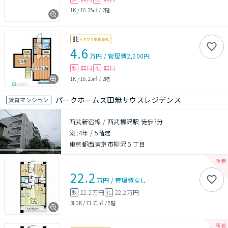
1K
/
16.25㎡
/
2階
4.6
万円
/
管理費
2,000円
無料
無料
敷
礼
1K
/
16.25㎡
/
2階
パークホームズ田無サウスレジデンス
賃貸マンション
西武新宿線 / 西武柳沢駅 徒歩7分
築14年
/
5階建
東京都西東京市柳沢５丁目
22.2
万円
/
管理費
なし
22.2万円
22.2万円
敷
礼
3LDK
/
71.71㎡
/
5階