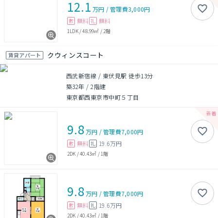
12.1
万円
/
管理費
3,000円
無料
無料
敷
礼
1LDK
/
48.99㎡
/
2階
クウィンスコート
賃貸アパート
西武新宿線 / 東伏見駅 徒歩13分
築32年
/
2階建
東京都西東京市中町５丁目
9.8
万円
/
管理費
7,000円
無料
19.6万円
敷
礼
2DK
/
40.43㎡
/
1階
9.8
万円
/
管理費
7,000円
無料
19.6万円
敷
礼
2DK
/
40.43㎡
/
1階