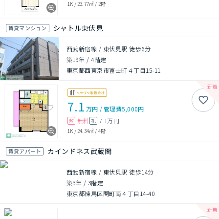
1K
/
23.77㎡
/
2階
シャトル東伏見
賃貸マンション
西武新宿線 / 東伏見駅 徒歩6分
築19年
/
4階建
東京都西東京市富士町４丁目15-11
7.1
万円
/
管理費
5,000円
無料
7.1万円
敷
礼
1K
/
24.34㎡
/
4階
カインドネス武蔵関
賃貸アパート
西武新宿線 / 東伏見駅 徒歩14分
築3年
/
3階建
東京都練馬区関町南４丁目14-40