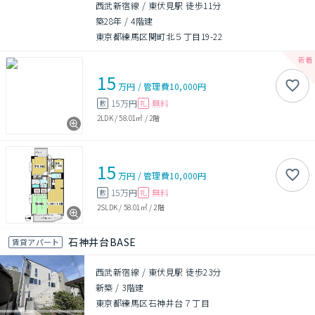
西武新宿線 / 東伏見駅 徒歩11分
築28年
/
4階建
東京都練馬区関町北５丁目19-22
15
万円
/
管理費
10,000円
15万円
無料
敷
礼
2LDK
/
58.01㎡
/
2階
15
万円
/
管理費
10,000円
15万円
無料
敷
礼
2SLDK
/
58.01㎡
/
2階
石神井台BASE
賃貸アパート
西武新宿線 / 東伏見駅 徒歩23分
新築
/
3階建
東京都練馬区石神井台７丁目