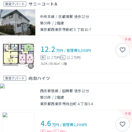
サニーコートA
賃貸アパート
中央本線 / 武蔵境駅 徒歩22分
築30年
/
2階建
東京都西東京市新町５丁目18-7
12.2
万円
/
管理費
4,000円
12.2万円
12.2万円
敷
礼
3LDK
/
80.66㎡
/
1階
向台ハイツ
賃貸アパート
西武新宿線 / 田無駅 徒歩12分
築35年
/
2階建
東京都西東京市向台町４丁目3-4
4.6
万円
/
管理費
2,000円
無料
無料
敷
礼