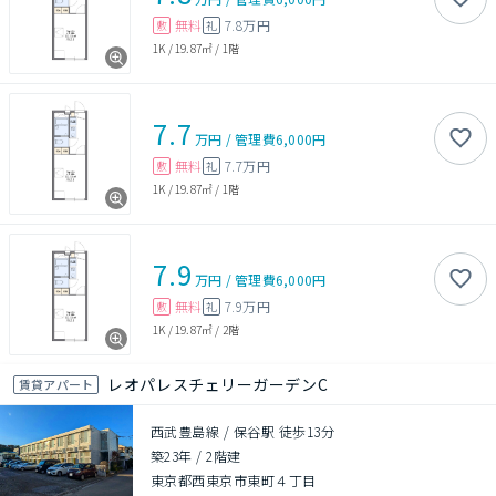
無料
7.8万円
敷
礼
1K
/
19.87㎡
/
1階
7.7
万円
/
管理費
6,000円
無料
7.7万円
敷
礼
1K
/
19.87㎡
/
1階
7.9
万円
/
管理費
6,000円
無料
7.9万円
敷
礼
1K
/
19.87㎡
/
2階
レオパレスチェリーガーデンC
賃貸アパート
西武豊島線 / 保谷駅 徒歩13分
築23年
/
2階建
東京都西東京市東町４丁目