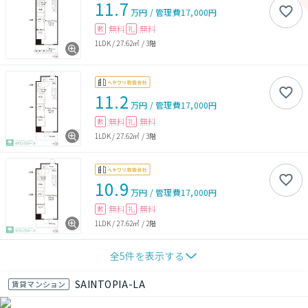
11.7
万円
/
管理費
17,000円
無料
無料
敷
礼
1LDK
/
27.62㎡
/
3階
11.2
万円
/
管理費
17,000円
無料
無料
敷
礼
1LDK
/
27.62㎡
/
3階
10.9
万円
/
管理費
17,000円
無料
無料
敷
礼
1LDK
/
27.62㎡
/
2階
全
5
件を表示する
SAINTOPIA-LA
賃貸マンション