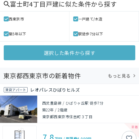
富士町4丁目戸建
に似た条件から探す
西東京市
一戸建て/木造
築5年以下
駅徒歩7分以下
選択した条件から探す
東京都西東京市の新着物件
もっと見る
レオパレスひばりヒルズ
賃貸アパート
西武豊島線 / ひばりヶ丘駅 徒歩7分
築22年
/
2階建
東京都西東京市住吉町３丁目
7.8
万円
/
管理費
6,000円