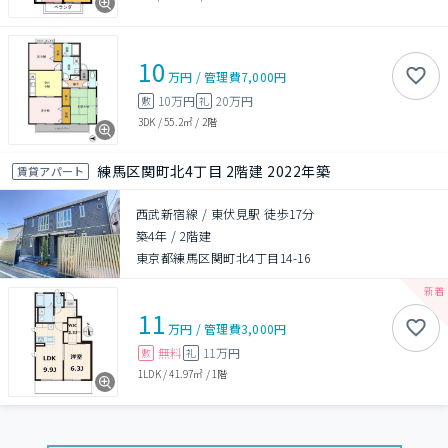
10
万円
/
管理費
7,000円
10万円
20万円
敷
礼
3DK
/
55.2㎡
/
2階
練馬区関町北4丁目 2階建 2022年築
賃貸アパート
西武新宿線 / 東伏見駅 徒歩17分
築4年
/
2階建
東京都練馬区関町北4丁目14-16
11
万円
/
管理費
3,000円
無料
11万円
敷
礼
1LDK
/
41.97㎡
/
1階