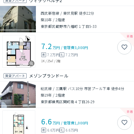
ヴィラリベルテ2
賃貸アパート
西武新宿線 / 東伏見駅 徒歩22分
築18年
/
2階建
東京都武蔵野市八幡町１丁目5-33
7.2
万円
/
管理費
3,000円
7.2万円
7.2万円
敷
礼
1K
/
25㎡
/
2階
メゾンプランドール
賃貸アパート
総武線 / 三鷹駅 バス10分 市営プール下車 徒歩4分
築19年
/
2階建
東京都練馬区関町南４丁目26-29
6.6
万円
/
管理費
1,000円
6.6万円
6.6万円
敷
礼