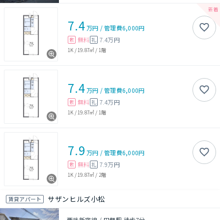
7.4
万円
/
管理費
6,000円
無料
7.4万円
敷
礼
1K
/
19.87㎡
/
1階
7.4
万円
/
管理費
6,000円
無料
7.4万円
敷
礼
1K
/
19.87㎡
/
1階
7.9
万円
/
管理費
6,000円
無料
7.9万円
敷
礼
1K
/
19.87㎡
/
2階
サザンヒルズ小松
賃貸アパート
西武新宿線 / 田無駅 徒歩7分