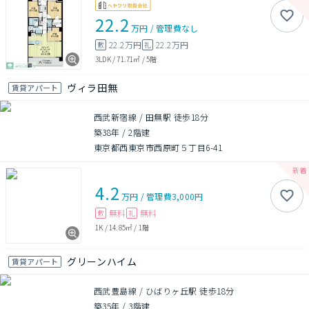
22.2
万円
/
管理費
なし
22.2万円
22.2万円
敷
礼
3LDK
/
71.71㎡
/
5階
ヴィラ田無
賃貸アパート
西武新宿線 / 田無駅 徒歩18分
築38年
/
2階建
東京都西東京市西原町５丁目6-41
4.2
万円
/
管理費
3,000円
無料
無料
敷
礼
1K
/
14.85㎡
/
1階
グリーンハイム
賃貸アパート
西武豊島線 / ひばりヶ丘駅 徒歩18分
築35年
/
3階建