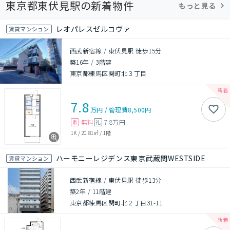
東京都東伏見駅の新着物件
もっと見る
レオパレスゼルコヴァ
賃貸マンション
西武新宿線 / 東伏見駅 徒歩15分
築16年
/
3階建
東京都練馬区関町北３丁目
7.8
万円
/
管理費
8,500円
無料
7.8万円
敷
礼
1K
/
20.81㎡
/
1階
ハーモニーレジデンス東京武蔵関WESTSIDE
賃貸マンション
西武新宿線 / 東伏見駅 徒歩13分
築2年
/
11階建
東京都練馬区関町北２丁目31-11