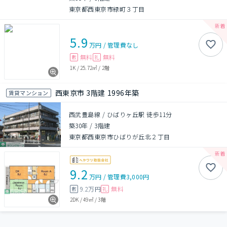
東京都西東京市緑町３丁目
5.9
万円
/
管理費
なし
無料
無料
敷
礼
1K
/
25.72㎡
/
2階
西東京市 3階建 1996年築
賃貸マンション
西武豊島線 / ひばりヶ丘駅 徒歩11分
築30年
/
3階建
東京都西東京市ひばりが丘北２丁目
9.2
万円
/
管理費
3,000円
9.2万円
無料
敷
礼
2DK
/
49㎡
/
3階