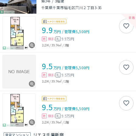
築3年
/
3階建
千葉県千葉市稲毛区穴川２丁目3-38
9.9
万円
/
管理費
5,500円
無料
9.9万円
敷
礼
1LDK
/
39.74㎡
/
3階
9.5
万円
/
管理費
5,500円
無料
9.5万円
敷
礼
1LDK
/
39.74㎡
/
1階
9.5
万円
/
管理費
5,500円
無料
9.5万円
敷
礼
1LDK
/
39.74㎡
/
1階
リエス千葉新宿
賃貸マンション