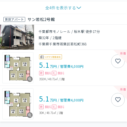
全
4
件を表示する
サン若松2号館
賃貸アパート
千葉都市モノレール / 桜木駅 徒歩17分
築32年
/
2階建
千葉県千葉市若葉区若松町368
5.1
万円
/
管理費
4,000円
無料
無料
敷
礼
3SDK
/
48.71㎡
/
1階
5.1
万円
/
管理費
4,000円
無料
無料
敷
礼
3DK
/
48.71㎡
/
1階