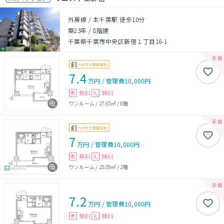
外房線 / 本千葉駅 徒歩10分
築23年
/
8階建
千葉県千葉市中央区新宿１丁目16-1
7.4
万円
/
管理費
10,000円
無料
無料
敷
礼
ワンルーム
/
27.65㎡
/
8階
7
万円
/
管理費
10,000円
無料
無料
敷
礼
ワンルーム
/
25.09㎡
/
2階
7.2
万円
/
管理費
10,000円
無料
無料
敷
礼