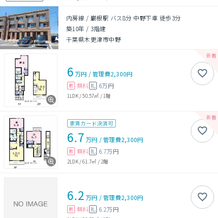
内房線 / 巌根駅 バス8分 中野下車 徒歩3分
築10年
/
3階建
千葉県木更津市中野
6
万円
/
管理費
2,300円
無料
6万円
敷
礼
1LDK
/
50.57㎡
/
1階
家賃カード決済可
6.7
万円
/
管理費
2,300円
無料
6.7万円
敷
礼
2LDK
/
61.7㎡
/
2階
6.2
万円
/
管理費
2,300円
無料
6.2万円
敷
礼