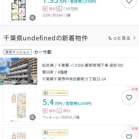
万円
/
管理費
2,900円
無料
7.95万円
敷
礼
1LDK
/
50.03㎡
/
1階
千葉県undefinedの新着物件
もっと見る
カーサ都
賃貸マンション
総武線 / 千葉駅 バス8分 都町球場下車 徒歩3分
築18年
/
4階建
千葉県千葉市中央区都町３丁目21-14
5.4
万円
/
管理費
6,000円
無料
無料
敷
礼
ワンルーム
/
19.87㎡
/
3階