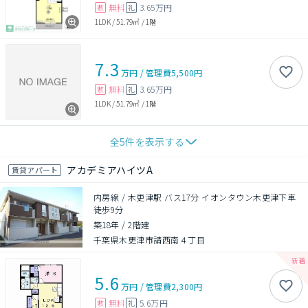
無料
3.65万円
敷
礼
1LDK
/
51.79㎡
/
1階
7.3
万円
/
管理費
5,500円
無料
3.65万円
敷
礼
1LDK
/
51.79㎡
/
1階
全
5
件を表示する
アカデミアハイツA
賃貸アパート
内房線 / 木更津駅 バス17分 イオンタウン木更津下車
徒歩9分
築18年
/
2階建
千葉県木更津市請西南４丁目
5.6
万円
/
管理費
2,300円
無料
5.6万円
敷
礼