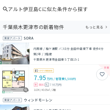
アルト伊豆島C
に似た条件から探す
千葉県木更津市の新着物件
もっと見る
SORA
賃貸アパート
内房線 / 袖ケ浦駅 バス8分 金田中島東下車 徒歩4分
築2年
/
3階建
千葉県木更津市金田東５丁目15-1
7.95
万円
/
管理費
5,500円
無料
7.95万円
敷
礼
1LDK
/
40.05㎡
/
2階
ウィンドモーレン
賃貸アパート