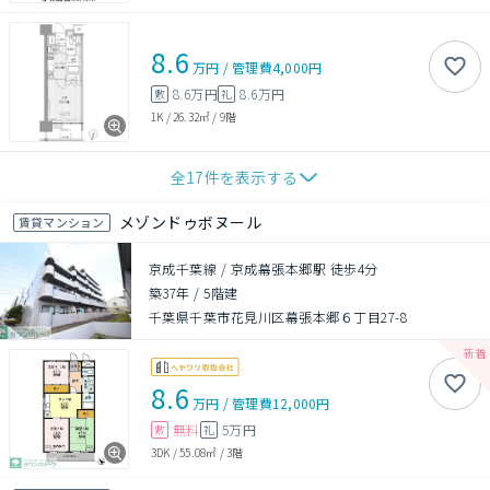
8.6
万円
/
管理費
4,000円
8.6万円
8.6万円
敷
礼
1K
/
26.32㎡
/
9階
全
17
件を表示する
メゾンドゥボヌール
賃貸マンション
京成千葉線 / 京成幕張本郷駅 徒歩4分
築37年
/
5階建
千葉県千葉市花見川区幕張本郷６丁目27-8
8.6
万円
/
管理費
12,000円
無料
5万円
敷
礼
3DK
/
55.08㎡
/
3階