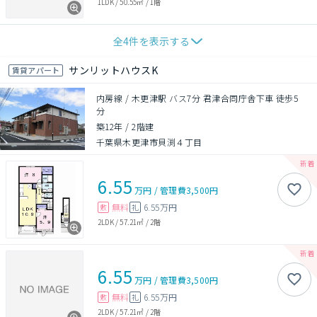
1LDK
/
50.55㎡
/
1階
全
4
件を表示する
サンリットハウスK
賃貸アパート
内房線 / 木更津駅 バス7分 君津合同庁舎下車 徒歩5
分
築12年
/
2階建
千葉県木更津市貝渕４丁目
6.55
万円
/
管理費
3,500円
無料
6.55万円
敷
礼
2LDK
/
57.21㎡
/
2階
6.55
万円
/
管理費
3,500円
無料
6.55万円
敷
礼
2LDK
/
57.21㎡
/
2階