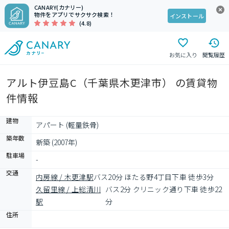
CANARY(カナリー)
物件をアプリでサクサク検索！
インストール
(4.8)
お気に入り
閲覧履歴
アルト伊豆島C（千葉県木更津市） の賃貸物
件情報
建物
アパート (軽量鉄骨)
築年数
新築 (2007年)
駐車場
-
交通
内房線 / 木更津駅
バス20分 ほたる野4丁目下車 徒歩3分
久留里線 / 上総清川
バス2分 クリニック通り下車 徒歩22
駅
分
住所