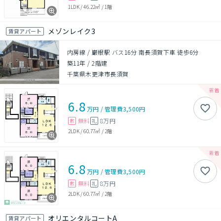
1LDK
/
46.22㎡
/
1階
メゾンレイク3
賃貸アパート
内房線 / 巌根駅 バス16分 南長須賀下車 徒歩6分
築11年
/
2階建
千葉県木更津市長須賀
6.8
万円
/
管理費
3,500円
無料
8万円
敷
礼
2LDK
/
60.77㎡
/
2階
6.8
万円
/
管理費
3,500円
無料
8万円
敷
礼
2LDK
/
60.77㎡
/
2階
オリエンタルコートA
賃貸アパート