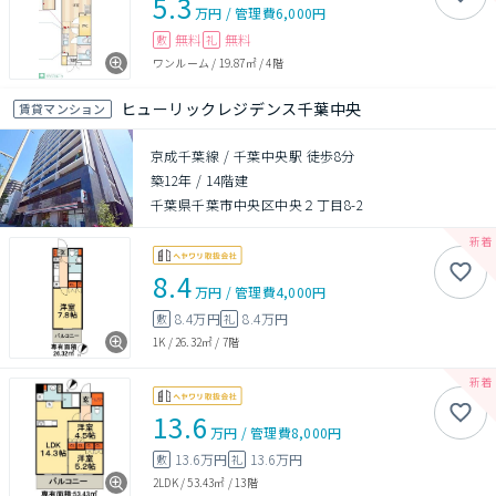
5.3
万円
/
管理費
6,000円
無料
無料
敷
礼
ワンルーム
/
19.87㎡
/
4階
ヒューリックレジデンス千葉中央
賃貸マンション
京成千葉線 / 千葉中央駅 徒歩8分
築12年
/
14階建
千葉県千葉市中央区中央２丁目8-2
8.4
万円
/
管理費
4,000円
8.4万円
8.4万円
敷
礼
1K
/
26.32㎡
/
7階
13.6
万円
/
管理費
8,000円
13.6万円
13.6万円
敷
礼
2LDK
/
53.43㎡
/
13階