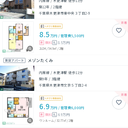
内房線 / 木更津駅 徒歩13分
築12年
/
2階建
千葉県木更津市東中央３丁目2-9
8.5
万円
/
管理費
5,500円
無料
8.5万円
敷
礼
2LDK
/
54.9㎡
/
2階
メゾンたくみ
賃貸アパート
内房線 / 木更津駅 徒歩11分
築9年
/
3階建
千葉県木更津市文京５丁目2-4
6.9
万円
/
管理費
6,000円
無料
6.9万円
敷
礼
ワンルーム
/
32.77㎡
/
2階