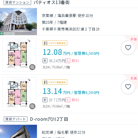
パティオス13番街
賃貸マンション
京葉線 / 海浜幕張駅 徒歩18分
築28年
/
7階建
千葉県千葉市美浜区打瀬２丁目19
12.08
万円
/
管理費
6,500円
36.24万円
無料
敷
礼
3LDK
/
70.69㎡
/
5階
13.14
万円
/
管理費
6,500円
19.71万円
無料
敷
礼
3LDK
/
70.69㎡
/
5階
D-room穴川2丁目
賃貸アパート
総武線 / 稲毛駅 徒歩22分