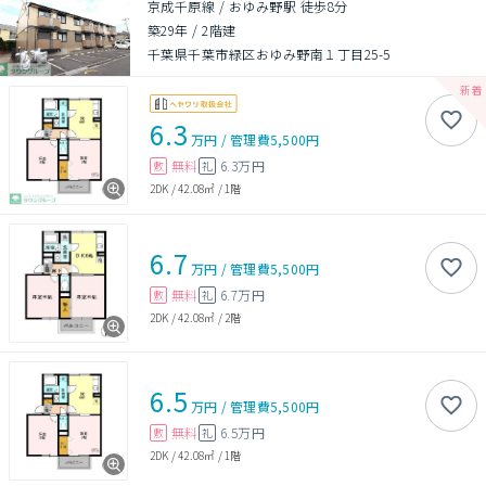
京成千原線 / おゆみ野駅 徒歩8分
築29年
/
2階建
千葉県千葉市緑区おゆみ野南１丁目25-5
6.3
万円
/
管理費
5,500円
無料
6.3万円
敷
礼
2DK
/
42.08㎡
/
1階
6.7
万円
/
管理費
5,500円
無料
6.7万円
敷
礼
2DK
/
42.08㎡
/
2階
6.5
万円
/
管理費
5,500円
無料
6.5万円
敷
礼
2DK
/
42.08㎡
/
1階