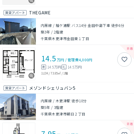
THEGAME
賃貸アパート
内房線 / 袖ケ浦駅 バス14分 金田中島下車 徒歩6分
築3年
/
2階建
千葉県木更津市金田東１丁目
14.5
万円
/
管理費
4,000円
14.5万円
14.5万円
敷
礼
1LDK
/
73.85㎡
/
1階
メゾンドシェリュバン5
賃貸アパート
内房線 / 木更津駅 徒歩10分
築5年
/
3階建
千葉県木更津市朝日２丁目
7.95