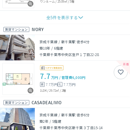
ワンルーム
/
25.09㎡
/
5階
全
5
件を表示する
IVORY
賃貸マンション
京成千葉線 / 新千葉駅 徒歩4分
築10年
/
6階建
千葉県千葉市中央区登戸１丁目22-28
7.7
万円
/
管理費
6,000円
7.7万円
7.7万円
敷
礼
1LDK
/
29.72㎡
/
2階
CASADEALIVIO
賃貸マンション
京成千葉線 / 新千葉駅 徒歩6分
築2年
/
5階建
千葉県千葉市中央区新千葉３丁目15-14