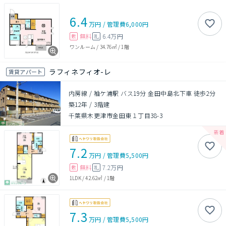
6.4
万円
/
管理費
6,000円
無料
6.4万円
敷
礼
ワンルーム
/
34.76㎡
/
1階
ラフィネフィオ-レ
賃貸アパート
内房線 / 袖ケ浦駅 バス19分 金田中島北下車 徒歩2分
築12年
/
3階建
千葉県木更津市金田東１丁目38-3
7.2
万円
/
管理費
5,500円
無料
7.2万円
敷
礼
1LDK
/
42.62㎡
/
1階
7.3
万円
/
管理費
5,500円