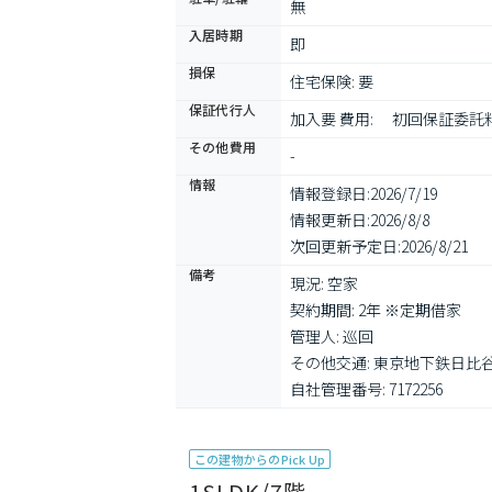
無
入居時期
即
損保
住宅保険: 要
保証代行人
加入要 費用: 　初回保証
その他費用
-
情報
情報登録日:
2026/7/19
情報更新日:
2026/8/8
次回更新予定日:
2026/8/21
備考
現況: 空家

契約期間: 2年 ※定期借家

管理人: 巡回

その他交通: 東京地下鉄日比谷線
自社管理番号: 7172256
この建物からのPick Up
1SLDK/7階