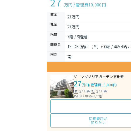
27
万円 / 管理費
10,000円
敷金
27万円
礼金
27万円
階数
7階 / 9階建
間取り
1SLDK (納戸（Ｓ）6.0帖 / 洋5.4帖 / 
向き
南
ザ マグノリアガーデン恵比寿
27
万円
/
管理費10,000円
27万円
27万円
敷
礼
1SLDK / 48.86㎡ / 7階
初期費用が
知りたい