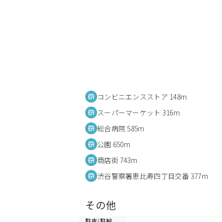
コンビニエンスストア 148m
スーパーマーケット 316m
総合病院 585m
公園 650m
商店街 743m
渋谷警察署恵比寿四丁目交番 377m
その他
駐車/駐輪