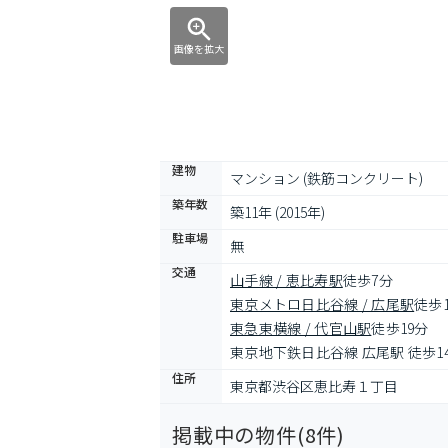
画像を拡大
建物
マンション (鉄筋コンクリート)
築年数
築11年 (2015年)
駐車場
無
交通
山手線 / 恵比寿駅
徒歩7分
東京メトロ日比谷線 / 広尾駅
徒歩
東急東横線 / 代官山駅
徒歩19分
東京地下鉄日比谷線 広尾駅 徒歩1
住所
東京都渋谷区恵比寿１丁目
掲載中の物件(
8
件)