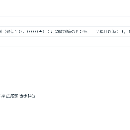
委託料（最低２０，０００円）：月額賃料等の５０％、　２年目以降：９，
 広尾駅 徒歩14分
