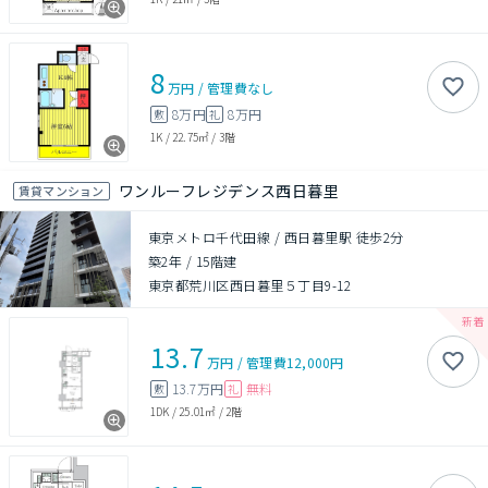
8
万円
/
管理費
なし
8万円
8万円
敷
礼
1K
/
22.75㎡
/
3階
ワンルーフレジデンス西日暮里
賃貸マンション
東京メトロ千代田線 / 西日暮里駅 徒歩2分
築2年
/
15階建
東京都荒川区西日暮里５丁目9-12
13.7
万円
/
管理費
12,000円
13.7万円
無料
敷
礼
1DK
/
25.01㎡
/
2階