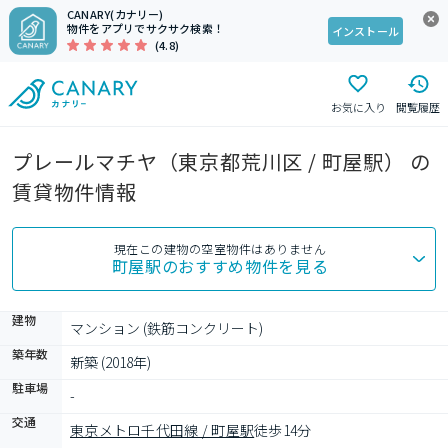
CANARY(カナリー)
物件をアプリでサクサク検索！
インストール
(4.8)
お気に入り
閲覧履歴
プレールマチヤ（東京都荒川区 / 町屋駅） の
賃貸物件情報
現在この建物の空室物件はありません
町屋駅
のおすすめ物件を見る
建物
マンション (鉄筋コンクリート)
築年数
新築 (2018年)
駐車場
-
交通
東京メトロ千代田線 / 町屋駅
徒歩14分