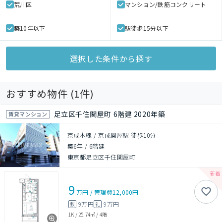
荒川区
マンション/鉄筋コンクリート
築10年以下
駅徒歩15分以下
選択した条件から探す
おすすめ物件 (
1
件)
足立区千住関屋町 6階建 2020年築
賃貸マンション
京成本線 / 京成関屋駅 徒歩10分
築6年
/
6階建
東京都足立区千住関屋町
9
万円
/
管理費
12,000円
9万円
9万円
敷
礼
1K
/
25.74㎡
/
4階