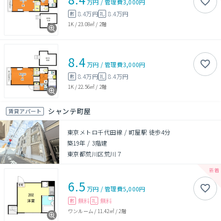
万円
/
管理費
3,000円
8.4万円
8.4万円
敷
礼
1K
/
23.08㎡
/
2階
8.4
万円
/
管理費
3,000円
8.4万円
8.4万円
敷
礼
1K
/
22.56㎡
/
2階
シャンテ町屋
賃貸アパート
東京メトロ千代田線 / 町屋駅 徒歩4分
築19年
/
3階建
東京都荒川区荒川７
6.5
万円
/
管理費
5,000円
無料
無料
敷
礼
ワンルーム
/
11.42㎡
/
2階