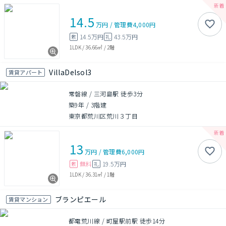
14.5
万円
/
管理費
4,000円
14.5万円
43.5万円
敷
礼
1LDK
/
36.66㎡
/
2階
VillaDelsol3
賃貸アパート
常磐線 / 三河島駅 徒歩3分
築9年
/
3階建
東京都荒川区荒川３丁目
13
万円
/
管理費
6,000円
無料
19.5万円
敷
礼
1LDK
/
36.31㎡
/
1階
ブランピエール
賃貸マンション
都電荒川線 / 町屋駅前駅 徒歩14分