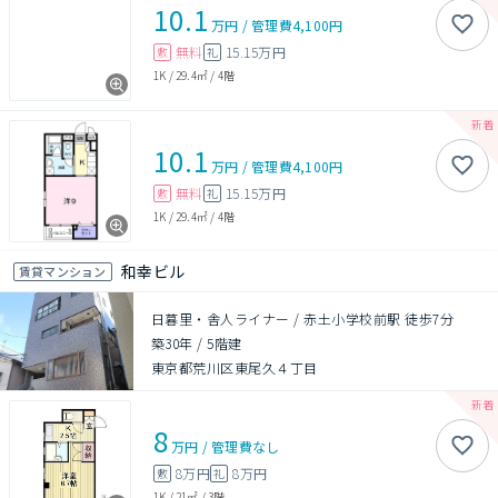
10.1
万円
/
管理費
4,100円
無料
15.15万円
敷
礼
1K
/
29.4㎡
/
4階
10.1
万円
/
管理費
4,100円
無料
15.15万円
敷
礼
1K
/
29.4㎡
/
4階
和幸ビル
賃貸マンション
日暮里・舎人ライナー / 赤土小学校前駅 徒歩7分
築30年
/
5階建
東京都荒川区東尾久４丁目
8
万円
/
管理費
なし
8万円
8万円
敷
礼
1K
/
21㎡
/
3階