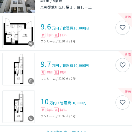
築1年
/
5階建
東京都荒川区町屋１丁目15－11
9.6
万円
/
管理費
10,000円
無料
無料
敷
礼
ワンルーム
/
20.04㎡
/
1階
9.7
万円
/
管理費
10,000円
無料
無料
敷
礼
ワンルーム
/
20.92㎡
/
2階
10
万円
/
管理費
10,000円
無料
無料
敷
礼
ワンルーム
/
20.92㎡
/
5階