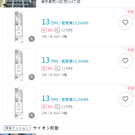
東京都荒川区荒川4丁目
13
万円
/
管理費
15,000円
無料
13万円
敷
礼
1DK
/
26.16㎡
/
4階
13
万円
/
管理費
15,000円
無料
13万円
敷
礼
1DK
/
26.16㎡
/
4階
13
万円
/
管理費
15,000円
無料
13万円
敷
礼
1DK
/
26.16㎡
/
4階
サイオン町屋
賃貸マンション