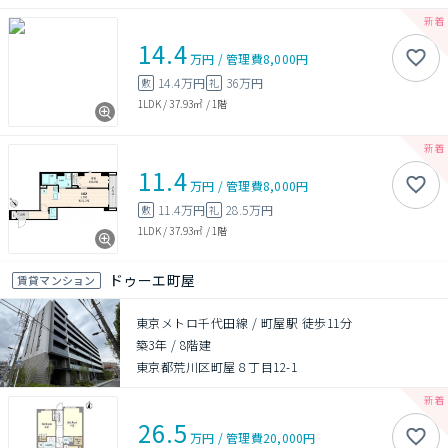
14.4
万円
/
管理費
8,000円
14.4万円
36万円
敷
礼
1LDK
/
37.93㎡
/
1階
11.4
万円
/
管理費
8,000円
11.4万円
28.5万円
敷
礼
1LDK
/
37.93㎡
/
1階
ドゥーエ町屋
賃貸マンション
東京メトロ千代田線 / 町屋駅 徒歩11分
築3年
/
8階建
東京都荒川区町屋８丁目12-1
26.5
万円
/
管理費
20,000円