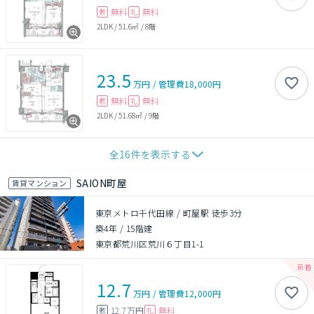
無料
無料
敷
礼
2LDK
/
51.6㎡
/
8階
23.5
万円
/
管理費
18,000円
無料
無料
敷
礼
2LDK
/
51.68㎡
/
9階
全
16
件を表示する
SAION町屋
賃貸マンション
東京メトロ千代田線 / 町屋駅 徒歩3分
築4年
/
15階建
東京都荒川区荒川６丁目1-1
12.7
万円
/
管理費
12,000円
12.7万円
無料
敷
礼