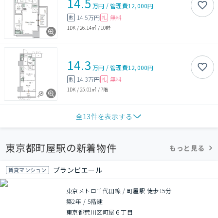
14.5
万円
/
管理費
12,000円
14.5万円
無料
敷
礼
1DK
/
26.14㎡
/
10階
14.3
万円
/
管理費
12,000円
14.3万円
無料
敷
礼
1DK
/
25.01㎡
/
7階
全
13
件を表示する
東京都町屋駅の新着物件
もっと見る
ブランピエール
賃貸マンション
東京メトロ千代田線 / 町屋駅 徒歩15分
築2年
/
5階建
東京都荒川区町屋６丁目