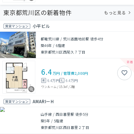
東京都荒川区の新着物件
もっと見る
小平ビル
賃貸マンション
都電荒川線 / 荒川遊園地前駅 徒歩4分
築46年
/
6階建
東京都荒川区西尾久７丁目
6.4
万円
/
管理費
2,000円
6.4万円
6.4万円
敷
礼
ワンルーム
/
15.3㎡
/
2階
AMARIーH
賃貸マンション
山手線 / 西日暮里駅 徒歩5分
築5年
/
5階建
東京都荒川区西日暮里２丁目