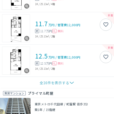
1K
/
25.13㎡
/
4階
11.7
万円
/
管理費
12,000円
11.7万円
無料
敷
礼
1K
/
25.13㎡
/
2階
12.5
万円
/
管理費
12,000円
12.5万円
無料
敷
礼
1K
/
25.13㎡
/
2階
全
16
件を表示する
プライマル町屋
賃貸マンション
東京メトロ千代田線 / 町屋駅 徒歩3分
築1年
/
15階建