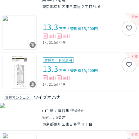
東京都荒川区東日暮里２丁目34-6
13.3
万円
/
管理費
15,000円
無料
無料
敷
礼
1K
/
25.5㎡
/
4階
家賃カード決済可
13.3
万円
/
管理費
15,000円
無料
無料
敷
礼
1K
/
25.5㎡
/
4階
ワイズオハナ
賃貸マンション
山手線 / 鶯谷駅 徒歩6分
築9年
/
5階建
東京都荒川区東日暮里４丁目