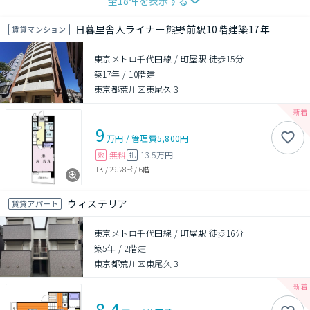
全
18
件を表示する
日暮里舎人ライナー熊野前駅10階建築17年
賃貸マンション
東京メトロ千代田線 / 町屋駅 徒歩15分
築17年
/
10階建
東京都荒川区東尾久３
9
万円
/
管理費
5,800円
無料
13.5万円
敷
礼
1K
/
29.28㎡
/
6階
ウィステリア
賃貸アパート
東京メトロ千代田線 / 町屋駅 徒歩16分
築5年
/
2階建
東京都荒川区東尾久３
8.4