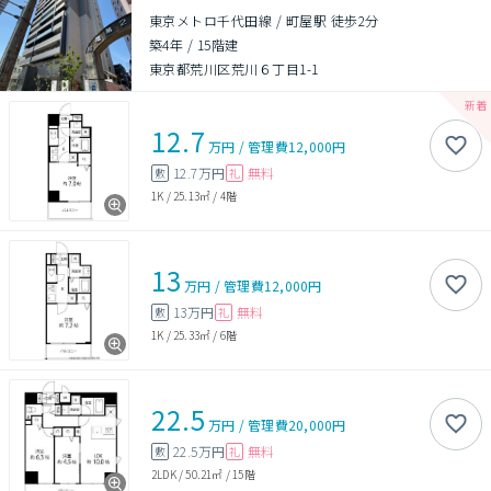
東京メトロ千代田線 / 町屋駅 徒歩2分
築4年
/
15階建
東京都荒川区荒川６丁目1-1
12.7
万円
/
管理費
12,000円
12.7万円
無料
敷
礼
1K
/
25.13㎡
/
4階
13
万円
/
管理費
12,000円
13万円
無料
敷
礼
1K
/
25.33㎡
/
6階
22.5
万円
/
管理費
20,000円
22.5万円
無料
敷
礼
2LDK
/
50.21㎡
/
15階