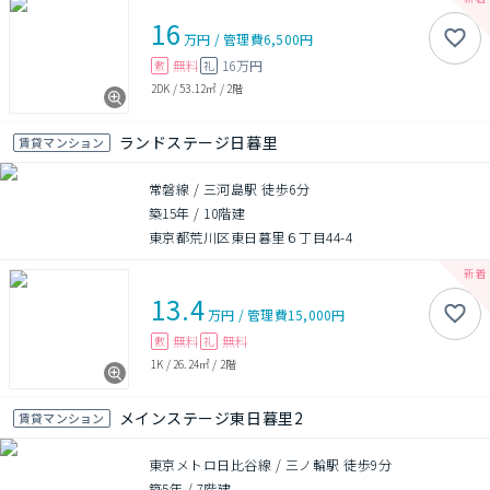
16
万円
/
管理費
6,500円
無料
16万円
敷
礼
2DK
/
53.12㎡
/
2階
ランドステージ日暮里
賃貸マンション
常磐線 / 三河島駅 徒歩6分
築15年
/
10階建
東京都荒川区東日暮里６丁目44-4
13.4
万円
/
管理費
15,000円
無料
無料
敷
礼
1K
/
26.24㎡
/
2階
メインステージ東日暮里2
賃貸マンション
東京メトロ日比谷線 / 三ノ輪駅 徒歩9分
築5年
/
7階建