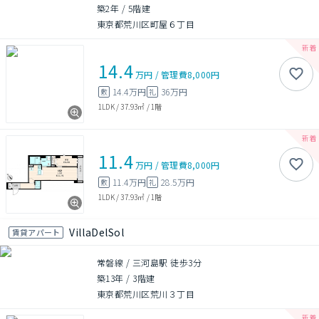
築2年
/
5階建
東京都荒川区町屋６丁目
14.4
万円
/
管理費
8,000円
14.4万円
36万円
敷
礼
1LDK
/
37.93㎡
/
1階
11.4
万円
/
管理費
8,000円
11.4万円
28.5万円
敷
礼
1LDK
/
37.93㎡
/
1階
VillaDelSol
賃貸アパート
常磐線 / 三河島駅 徒歩3分
築13年
/
3階建
東京都荒川区荒川３丁目