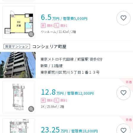
6.5
万円
/
管理費
5,000円
無料
無料
敷
礼
ワンルーム
/
11.42㎡
/
2階
コンシェリア町屋
賃貸マンション
東京メトロ千代田線 / 町屋駅 徒歩6分
新築
/
11階建
東京都荒川区荒川５丁目１番１３号
12.8
万円
/
管理費
12,000円
無料
無料
敷
礼
1K
/
25.84㎡
/
2階
23.25
万円
/
管理費
18,000円