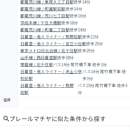
都電荒川線 / 東尾久三丁目駅
徒歩14分
都電荒川線 / 町屋駅前駅
徒歩14分
都電荒川線 / 荒川七丁目駅
徒歩16分
京成本線 / 千住大橋駅
徒歩16分
都電荒川線 / 町屋二丁目駅
徒歩18分
日暮里・舎人ライナー / 熊野前駅
徒歩22分
日暮里・舎人ライナー / 足立小台駅
徒歩25分
東京メトロ日比谷線 / 北千住駅
徒歩29分
山手線 / 西日暮里駅
徒歩38分
常磐線 / 北千住駅
バス14分 尾竹橋下車 徒歩1分
日暮里・舎人ライナー / 赤土小学
バス14分 尾竹橋下車 徒
校前駅
歩3分
日暮里・舎人ライナー / 熊野
バス10分 尾竹橋下車 徒歩3
前駅
分
住所
プレールマチヤ
に似た条件から探す