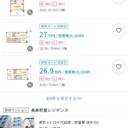
無料
無料
敷
礼
2LDK
/
60.19㎡
/
8階
家賃カード決済可
27
万円
/
管理費
20,000円
無料
無料
敷
礼
2SLDK
/
70.84㎡
/
3階
家賃カード決済可
26.9
万円
/
管理費
20,000円
無料
無料
敷
礼
3LDK
/
70.84㎡
/
2階
全
8
件を表示する
長楽町屋レジデンス
賃貸マンション
東京メトロ千代田線 / 町屋駅 徒歩5分