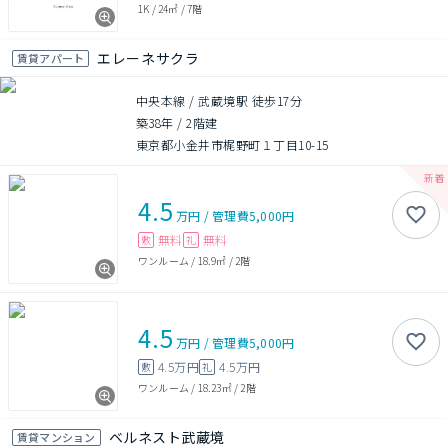
1K
/
24㎡
/
7階
エレーネサクラ
賃貸アパート
中央本線 / 武蔵境駅 徒歩17分
築38年
/
2階建
東京都小金井市梶野町１丁目10-15
4.5
万円
/
管理費
5,000円
無料
無料
敷
礼
ワンルーム
/
18.9㎡
/
2階
4.5
万円
/
管理費
5,000円
4.5万円
4.5万円
敷
礼
ワンルーム
/
18.23㎡
/
2階
ベルネスト武蔵境
賃貸マンション