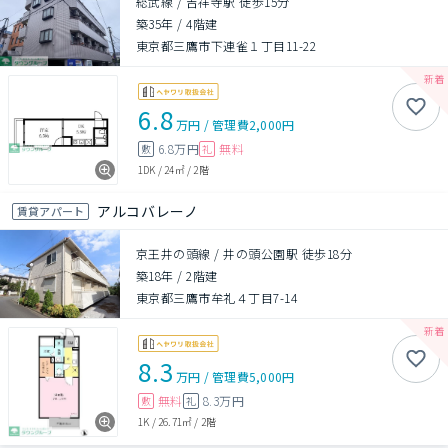
総武線 / 吉祥寺駅 徒歩15分
築35年
/
4階建
東京都三鷹市下連雀１丁目11-22
6.8
万円
/
管理費
2,000円
6.8万円
無料
敷
礼
1DK
/
24㎡
/
2階
アルコバレーノ
賃貸アパート
京王井の頭線 / 井の頭公園駅 徒歩18分
築18年
/
2階建
東京都三鷹市牟礼４丁目7-14
8.3
万円
/
管理費
5,000円
無料
8.3万円
敷
礼
1K
/
26.71㎡
/
2階