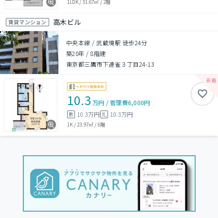
1LDK
/
31.67㎡
/
2階
高木ビル
賃貸マンション
中央本線 / 武蔵境駅 徒歩24分
築20年
/
8階建
東京都三鷹市下連雀３丁目24-13
10.3
万円
/
管理費
6,000円
10.3万円
10.3万円
敷
礼
1K
/
23.97㎡
/
6階