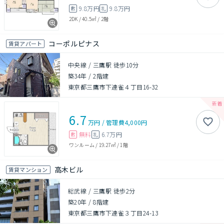
9.8万円
9.8万円
敷
礼
2DK
/
40.5㎡
/
2階
コーポルピナス
賃貸アパート
中央線 / 三鷹駅 徒歩10分
築34年
/
2階建
東京都三鷹市下連雀４丁目16-32
6.7
万円
/
管理費
4,000円
無料
6.7万円
敷
礼
ワンルーム
/
19.27㎡
/
1階
高木ビル
賃貸マンション
総武線 / 三鷹駅 徒歩2分
築20年
/
8階建
東京都三鷹市下連雀３丁目24-13