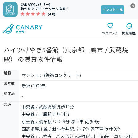
CANARY(カナリー)
物件をアプリでサクサク検索！
インストール
(4.8)
お気に入り
閲覧履歴
ハイツけやき5番館（東京都三鷹市 / 武蔵境
駅） の賃貸物件情報
建物
マンション (鉄筋コンクリート)
築年数
新築 (1997年)
駐車場
-
交通
中央線 / 武蔵境駅
徒歩11分
中央線 / 三鷹駅
徒歩14分
京王線 / 調布駅
バス19分 塚下車 徒歩9分
西武多摩川線 / 新小金井駅
バス7分 塚下車 徒歩9分
中央線 / 吉祥寺
バス15分 武蔵野赤十字病院下車 徒歩12