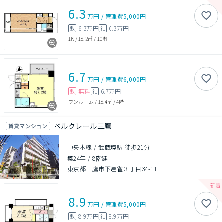
6.3
万円
/
管理費
5,000円
6.3万円
6.3万円
敷
礼
1K
/
18.2㎡
/
10階
6.7
万円
/
管理費
6,000円
無料
6.7万円
敷
礼
ワンルーム
/
18.4㎡
/
4階
ベルクレール三鷹
賃貸マンション
中央本線 / 武蔵境駅 徒歩21分
築24年
/
8階建
東京都三鷹市下連雀３丁目34-11
8.9
万円
/
管理費
5,000円
8.9万円
8.9万円
敷
礼