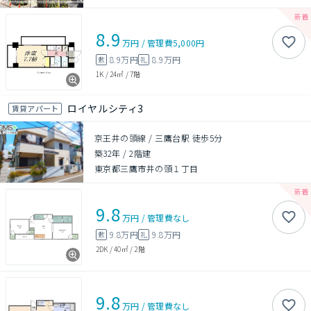
8.9
万円
/
管理費
5,000円
8.9万円
8.9万円
敷
礼
1K
/
24㎡
/
7階
ロイヤルシティ3
賃貸アパート
京王井の頭線 / 三鷹台駅 徒歩5分
築32年
/
2階建
東京都三鷹市井の頭１丁目
9.8
万円
/
管理費
なし
9.8万円
9.8万円
敷
礼
2DK
/
40㎡
/
2階
9.8
万円
/
管理費
なし