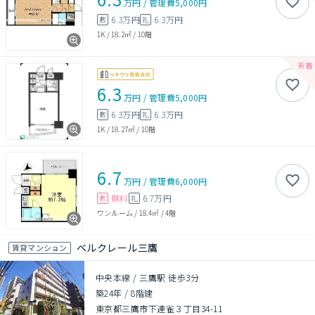
万円
/
管理費
5,000円
6.3万円
6.3万円
敷
礼
1K
/
18.2㎡
/
10階
6.3
万円
/
管理費
5,000円
6.3万円
6.3万円
敷
礼
1K
/
18.27㎡
/
10階
6.7
万円
/
管理費
6,000円
無料
6.7万円
敷
礼
ワンルーム
/
18.4㎡
/
4階
ベルクレール三鷹
賃貸マンション
中央本線 / 三鷹駅 徒歩3分
築24年
/
8階建
東京都三鷹市下連雀３丁目34-11