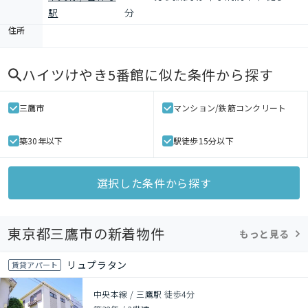
駅
分
住所
ハイツけやき5番館
に似た条件から探す
三鷹市
マンション/鉄筋コンクリート
築30年以下
駅徒歩15分以下
選択した条件から探す
東京都三鷹市の新着物件
もっと見る
リュプラタン
賃貸アパート
中央本線 / 三鷹駅 徒歩4分