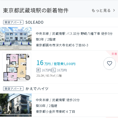
東京都武蔵境駅の新着物件
もっと見る
SOLEADO
賃貸アパート
中央本線 / 武蔵境駅 バス18分 野崎八幡下車 徒歩5分
築3年
/
2階建
東京都調布市深大寺北町６丁目60-3
16
万円
/
管理費
5,000円
16万円
16万円
敷
礼
2SLDK
/
60.74㎡
/
1階
かえでハイツ
賃貸アパート
中央本線 / 武蔵境駅 徒歩20分
築30年
/
2階建
東京都小金井市東町４丁目