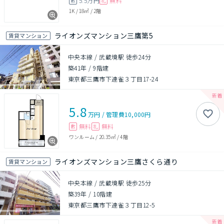
5.5万円
無料
敷
礼
1K
/
18㎡
/
2階
ライオンズマンション三鷹第5
賃貸マンション
中央本線 / 武蔵境駅 徒歩24分
築41年
/
9階建
東京都三鷹市下連雀３丁目17-24
5.8
万円
/
管理費
10,000円
無料
無料
敷
礼
ワンルーム
/
20.35㎡
/
4階
ライオンズマンション三鷹さくら通り
賃貸マンション
中央本線 / 武蔵境駅 徒歩25分
築39年
/
10階建
東京都三鷹市下連雀３丁目12-5