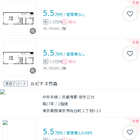
5.5
万円
/
管理費
なし
5.5万円
無料
敷
礼
1K
/
19.6㎡
/
2階
5.5
万円
/
管理費
なし
5.5万円
無料
敷
礼
1K
/
19.6㎡
/
1階
ルピナス竹森
賃貸アパート
中央本線 / 武蔵境駅 徒歩22分
築27年
/
2階建
東京都西東京市向台町２丁目9-23
5.5
万円
/
管理費
2,000円