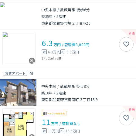
中央本線 / 武蔵境駅 徒歩6分
築35年
/
3階建
東京都武蔵野市境２丁目4-23
6.3
万円
/
管理費
3,000円
6.3万円
6.3万円
敷
礼
1K
/
23㎡
/
2階
M
賃貸アパート
中央本線 / 武蔵境駅 徒歩8分
築10年
/
2階建
東京都武蔵野市境南町３丁目15-9
11
万円
/
管理費
なし
11万円
16.5万円
敷
礼