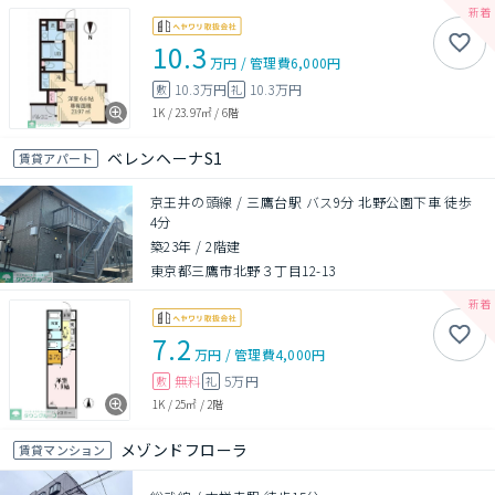
10.3
万円
/
管理費
6,000円
10.3万円
10.3万円
敷
礼
1K
/
23.97㎡
/
6階
ベレンヘーナS1
賃貸アパート
京王井の頭線 / 三鷹台駅 バス9分 北野公園下車 徒歩
4分
築23年
/
2階建
東京都三鷹市北野３丁目12-13
7.2
万円
/
管理費
4,000円
無料
5万円
敷
礼
1K
/
25㎡
/
2階
メゾンドフローラ
賃貸マンション