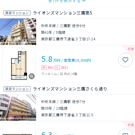
全
7
件を表示する
ライオンズマンション三鷹第5
賃貸マンション
中央本線 / 三鷹駅 徒歩6分
築41年
/
9階建
東京都三鷹市下連雀３丁目17-24
5.8
万円
/
管理費
10,000円
無料
無料
敷
礼
ワンルーム
/
20.35㎡
/
4階
ライオンズマンション三鷹さくら通り
賃貸マンション
中央本線 / 三鷹駅 徒歩7分
築39年
/
10階建
東京都三鷹市下連雀３丁目12-5
6.3