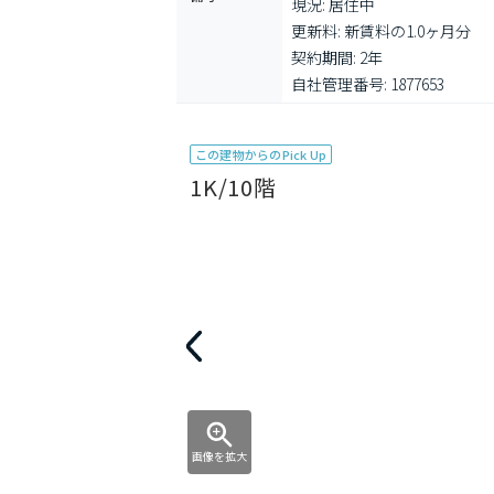
現況: 居住中

更新料: 新賃料の1.0ヶ月分

契約期間: 2年

自社管理番号: 1877653
この建物からのPick Up
1K/10階
画像を拡大