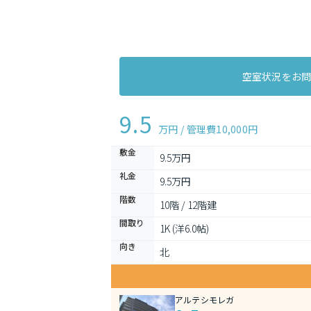
空室状況をお
9.5
万円 / 管理費
10,000円
敷金
9.5万円
礼金
9.5万円
階数
10階 / 12階建
間取り
1K (洋6.0帖)
向き
北
アルテシモレガ