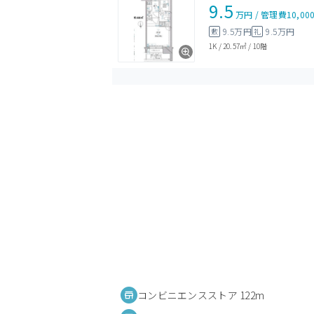
9.5
万円
/
管理費
10,00
9.5万円
9.5万円
敷
礼
1K
/
20.57㎡
/
10階
コンビニエンスストア 122m