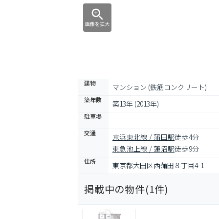
画像を拡大
建物
マンション (鉄筋コンクリート)
築年数
築13年 (2013年)
駐車場
-
交通
京浜東北線 / 蒲田駅
徒歩4分
東急池上線 / 蓮沼駅
徒歩9分
住所
東京都大田区西蒲田８丁目4-1
掲載中の物件(
1
件)