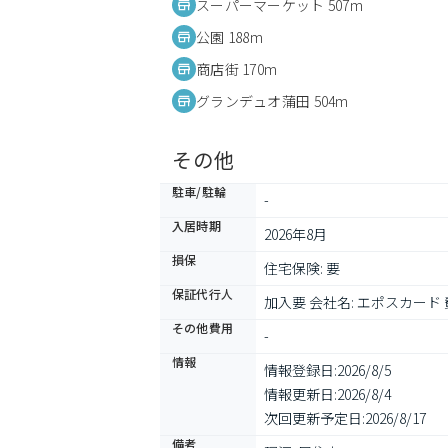
スーパーマーケット 507m
公園 188m
商店街 170m
グランデュオ蒲田 504m
その他
駐車/駐輪
-
入居時期
2026年8月
損保
住宅保険: 要
保証代行人
加入要 会社名: エポスカー
その他費用
-
情報
情報登録日:
2026/8/5
情報更新日:
2026/8/4
次回更新予定日:
2026/8/17
備考