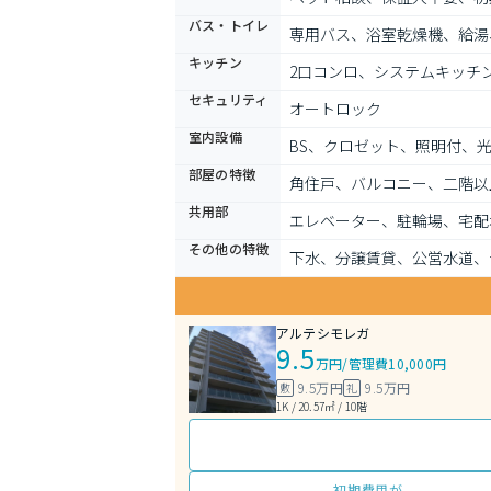
バス・トイレ
専用バス、浴室乾燥機、給湯
キッチン
2口コンロ、システムキッチ
セキュリティ
オートロック
室内設備
BS、クロゼット、照明付、
部屋の特徴
角住戸、バルコニー、二階以
共用部
エレベーター、駐輪場、宅配
その他の特徴
下水、分譲賃貸、公営水道、
アルテシモレガ
9.5
万円
/
管理費10,000円
9.5万円
9.5万円
敷
礼
1K / 20.57㎡ / 10階
初期費用が