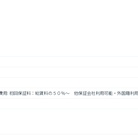
ド 費用: 初回保証料：総賃料の５０％～　他保証会社利用可能・外国籍利