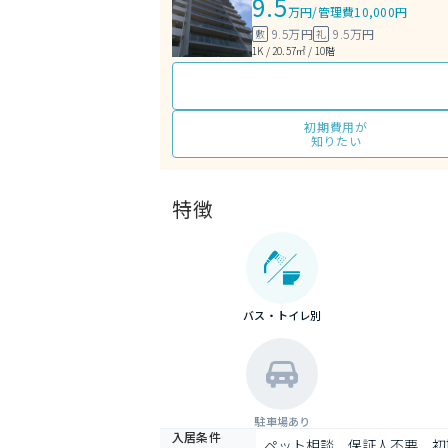
9.5
万円
/
管理費10,000円
9.5万円
9.5万円
敷
礼
1K / 20.57㎡ / 10階
初期費用が
知りたい
特徴
バス・トイレ別
駐車場あり
入居条件
ペット相談、保証人不要、初