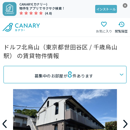
CANARY(カナリー)
物件をアプリでサクサク検索！
インストール
(4.8)
お気に入り
閲覧履歴
ドルフ北烏山（東京都世田谷区 / 千歳烏山
駅） の賃貸物件情報
8
募集中のお部屋が
件あります