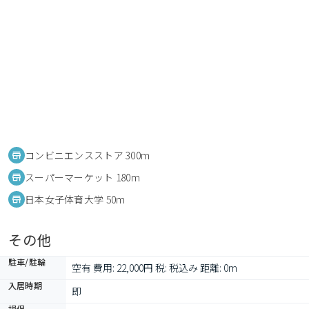
コンビニエンスストア 300m
スーパーマーケット 180m
日本女子体育大学 50m
その他
駐車/駐輪
空有 費用: 22,000円 税: 税込み 距離: 0m
入居時期
即
損保