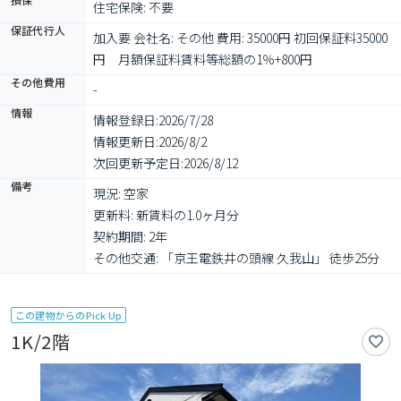
住宅保険: 不要
保証代行人
加入要 会社名: その他 費用: 35000円 初回保証料35000
円　月額保証料賃料等総額の1％+800円
その他費用
-
情報
情報登録日:
2026/7/28
情報更新日:
2026/8/2
次回更新予定日:
2026/8/12
備考
現況: 空家

更新料: 新賃料の1.0ヶ月分

契約期間: 2年

その他交通: 「京王電鉄井の頭線 久我山」 徒歩25分
この建物からのPick Up
1K/2階