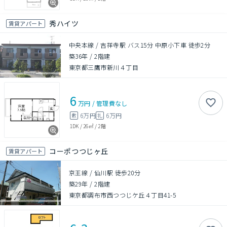
秀ハイツ
賃貸アパート
中央本線 / 吉祥寺駅 バス15分 中原小下車 徒歩2分
築36年
/
2階建
東京都三鷹市新川４丁目
6
万円
/
管理費
なし
6万円
6万円
敷
礼
1DK
/
26㎡
/
2階
コーポつつじヶ丘
賃貸アパート
京王線 / 仙川駅 徒歩20分
築29年
/
2階建
東京都調布市西つつじケ丘４丁目41-5