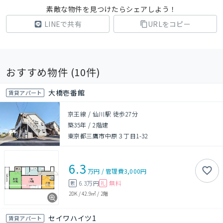
素敵な物件を見つけたらシェアしよう！
LINEで共有
URLをコピー
おすすめ物件 (
10
件)
大橋壱番館
賃貸アパート
京王線 / 仙川駅 徒歩27分
築35年
/
2階建
東京都三鷹市中原３丁目1-32
6.3
万円
/
管理費
3,000円
6.3万円
無料
敷
礼
2DK
/
42.9㎡
/
2階
セイワハイツ1
賃貸アパート