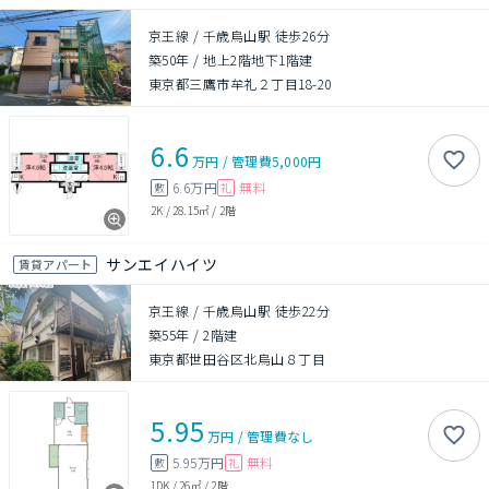
京王線 / 千歳烏山駅 徒歩26分
築50年
/
地上2階地下1階建
東京都三鷹市牟礼２丁目18-20
6.6
万円
/
管理費
5,000円
6.6万円
無料
敷
礼
2K
/
28.15㎡
/
2階
サンエイハイツ
賃貸アパート
京王線 / 千歳烏山駅 徒歩22分
築55年
/
2階建
東京都世田谷区北烏山８丁目
5.95
万円
/
管理費
なし
5.95万円
無料
敷
礼
1DK
/
26㎡
/
2階