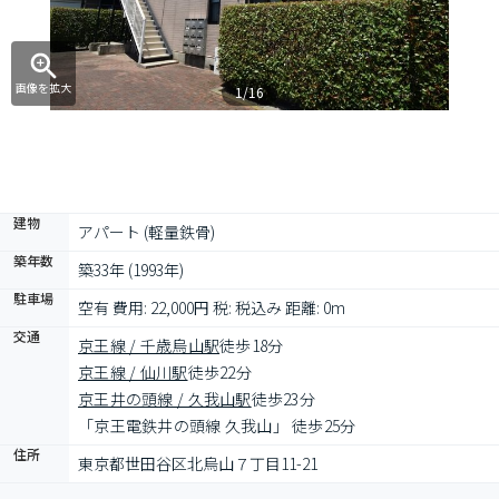
画像を拡大
1/16
建物
アパート (軽量鉄骨)
築年数
築33年 (1993年)
駐車場
空有 費用: 22,000円 税: 税込み 距離: 0m
交通
京王線 / 千歳烏山駅
徒歩18分
京王線 / 仙川駅
徒歩22分
京王井の頭線 / 久我山駅
徒歩23分
「京王電鉄井の頭線 久我山」 徒歩25分
住所
東京都世田谷区北烏山７丁目11-21