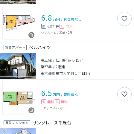
6.8
万円
/
管理費
なし
6.8万円
無料
敷
礼
ワンルーム
/
25㎡
/
2階
ベルハイツ
賃貸アパート
京王線 / 仙川駅 徒歩15分
築57年
/
2階建
東京都調布市入間町１丁目9-9
6.5
万円
/
管理費
なし
無料
無料
敷
礼
1DK
/
25㎡
/
2階
サングレース千歳台
賃貸マンション