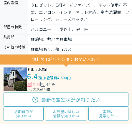
室内設備
クロゼット、CATV、光ファイバー、ネット使用料不
要、エアコン、インターネット対応、室内洗濯置、フ
ローリング、シューズボックス
部屋の特徴
バルコニー、二階以上、最上階
共用部
駐輪場、敷地内駐車場
その他の特徴
駐車場あり、都市ガス
無料で10秒! カンタンお問い合わせ
ドルフ北烏山
6.4
万円
/
管理費4,500円
無料
4万円
敷
礼
1K / 20.03㎡ / 2階
最新の空室状況が知りたい
初期費用が
お部屋の詳しい
実際に
知りたい
情報を知りたい
見学したい