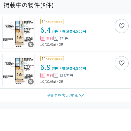
掲載中の物件(
8
件)
6.4
万円
/
管理費
4,500円
無料
4万円
敷
礼
1K
/
20.03㎡
/
2階
6.9
万円
/
管理費
4,500円
無料
13.8万円
敷
礼
1K
/
20.03㎡
/
2階
全
8
件を表示する