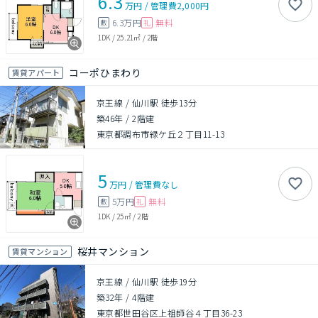
6.3
万円
/
管理費
2,000円
6.3万円
無料
敷
礼
1DK
/
25.21㎡
/
2階
コーポひまわり
賃貸アパート
京王線 / 仙川駅 徒歩13分
築46年
/
2階建
東京都調布市緑ケ丘２丁目11-13
5
万円
/
管理費
なし
5万円
無料
敷
礼
1DK
/
25㎡
/
2階
桜井マンション
賃貸マンション
京王線 / 仙川駅 徒歩19分
築32年
/
4階建
東京都世田谷区上祖師谷４丁目36-23