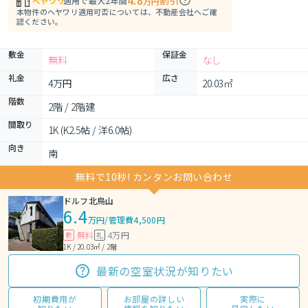
4.8
割引
適用で最大2年間
万円
本物件のヘヤワリ適用可否については、不動産会社へご確
認ください。
敷金
保証金
無料
なし
礼金
広さ
4万円
20.03㎡
階数
2階 / 2階建
間取り
1K (K2.5帖 / 洋6.0帖)
向き
南
無料で10秒! カンタンお問い合わせ
ドルフ北烏山
6.4
万円
/
管理費4,500円
無料
4万円
敷
礼
1K / 20.03㎡ / 2階
最新の空室状況が知りたい
初期費用が
お部屋の詳しい
実際に