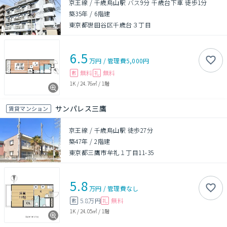
京王線 / 千歳烏山駅 バス9分 千歳台下車 徒歩1分
築35年
/
6階建
東京都世田谷区千歳台３丁目
6.5
万円
/
管理費
5,000円
無料
無料
敷
礼
1K
/
24.76㎡
/
1階
サンパレス三鷹
賃貸マンション
京王線 / 千歳烏山駅 徒歩27分
築47年
/
2階建
東京都三鷹市牟礼１丁目11-35
5.8
万円
/
管理費
なし
5.8万円
無料
敷
礼
1K
/
24.05㎡
/
1階