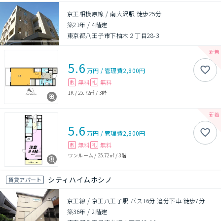
京王相模原線 / 南大沢駅 徒歩25分
築21年
/
4階建
東京都八王子市下柚木２丁目28-3
5.6
万円
/
管理費
2,800円
無料
無料
敷
礼
1K
/
25.72㎡
/
3階
5.6
万円
/
管理費
2,800円
無料
無料
敷
礼
ワンルーム
/
25.72㎡
/
3階
シティハイムホシノ
賃貸アパート
京王線 / 京王八王子駅 バス16分 追分下車 徒歩7分
築36年
/
2階建