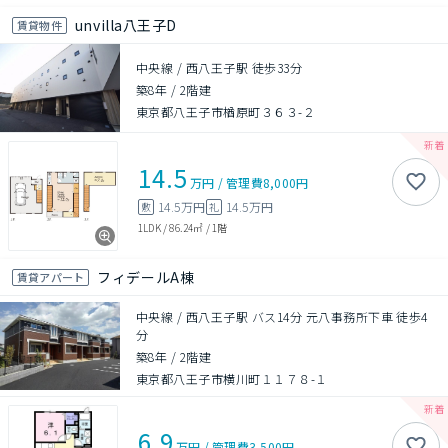
unvilla八王子D
賃貸物件
中央線 / 西八王子駅 徒歩33分
築8年
/
2階建
東京都八王子市楢原町３６３-２
14.5
万円
/
管理費
8,000円
14.5万円
14.5万円
敷
礼
1LDK
/
86.24㎡
/
1階
フィデールA棟
賃貸アパート
中央線 / 西八王子駅 バス14分 元八事務所下車 徒歩4
分
築8年
/
2階建
東京都八王子市横川町１１７８-１
6.9
万円
/
管理費
3,500円