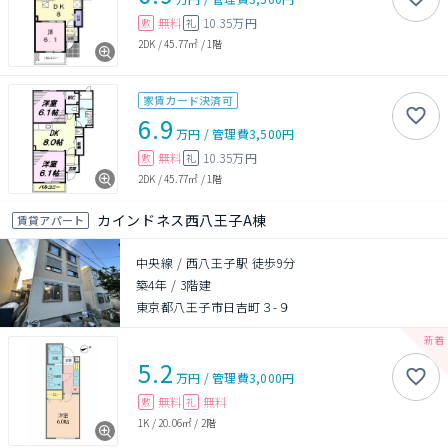
無料
10.35万円
敷
礼
2DK
/
45.77㎡
/
1階
家賃カード決済可
6.9
万円
/
管理費
3,500円
無料
10.35万円
敷
礼
2DK
/
45.77㎡
/
1階
カインドネス西八王子A棟
賃貸アパート
中央線 / 西八王子駅 徒歩9分
築4年
/
3階建
東京都八王子市日吉町３-９
5.2
万円
/
管理費
3,000円
無料
無料
敷
礼
1K
/
20.06㎡
/
2階