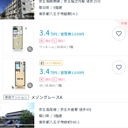
京王相模原線 / 京王堀之内駅 徒歩15分
築38年
/
4階建
東京都八王子市越野24-2
3.4
万円
/
管理費
3,000円
無料
無料
敷
礼
ワンルーム
/
18.06㎡
/
3階
3.4
万円
/
管理費
3,000円
無料
無料
敷
礼
1K
/
18.06㎡
/
3階
メゾングレースA
賃貸マンション
京王高尾線 / 京王片倉駅 徒歩6分
築23年
/
3階建
東京都八王子市緑町960-1