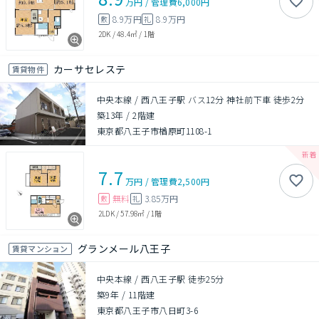
万円
/
管理費
6,000円
8.9万円
8.9万円
敷
礼
2DK
/
48.4㎡
/
1階
カーサセレステ
賃貸物件
中央本線 / 西八王子駅 バス12分 神社前下車 徒歩2分
築13年
/
2階建
東京都八王子市楢原町1108-1
7.7
万円
/
管理費
2,500円
無料
3.85万円
敷
礼
2LDK
/
57.98㎡
/
1階
グランメール八王子
賃貸マンション
中央本線 / 西八王子駅 徒歩25分
築9年
/
11階建
東京都八王子市八日町3-6