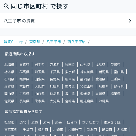
同じ市区町村 で探す
八王子市 の賃貸
賃貸Canary
/
東京都
/
八王子市
/
西八王子駅
/
都道府県から探す
北海道
青森県
岩手県
宮城県
秋田県
山形県
福島県
茨城県
栃木県
群馬県
埼玉県
千葉県
東京都
神奈川県
新潟県
富山県
石川県
福井県
山梨県
長野県
岐阜県
静岡県
愛知県
三重県
滋賀県
京都府
大阪府
兵庫県
奈良県
和歌山県
鳥取県
島根県
岡山県
広島県
山口県
徳島県
香川県
愛媛県
高知県
福岡県
佐賀県
長崎県
熊本県
大分県
宮崎県
鹿児島県
沖縄県
政令指定都市から探す
札幌市
道北
道東
道南
道央
仙台市
さいたま市
東京２３区
東京市部
千葉市
横浜市
川崎市
相模原市
新潟市
静岡市
浜松市