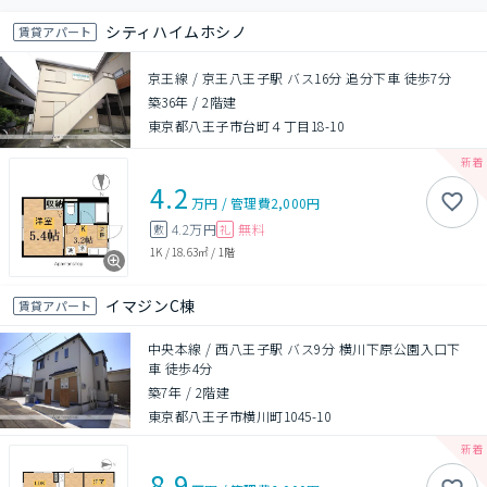
シティハイムホシノ
賃貸アパート
京王線 / 京王八王子駅 バス16分 追分下車 徒歩7分
築36年
/
2階建
東京都八王子市台町４丁目18-10
4.2
万円
/
管理費
2,000円
4.2万円
無料
敷
礼
1K
/
18.63㎡
/
1階
イマジンC棟
賃貸アパート
中央本線 / 西八王子駅 バス9分 横川下原公園入口下
車 徒歩4分
築7年
/
2階建
東京都八王子市横川町1045-10
8.9