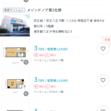
メゾンドノア第2北野
賃貸マンション
京王線 / 京王八王子駅 バス6分 市場前下車 徒歩4分
築42年
/
5階建
東京都八王子市北野町582-9
3
万円
/
管理費
3,000円
無料
無料
敷
礼
ワンルーム
/
15.96㎡
/
3階
3
万円
/
管理費
3,000円
無料
無料
敷
礼
ワンルーム
/
15.02㎡
/
2階
3