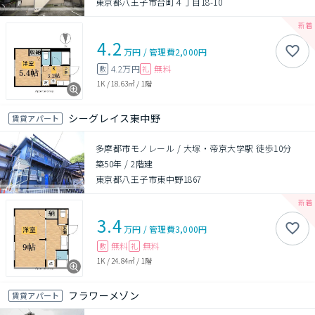
東京都八王子市台町４丁目18-10
4.2
万円
/
管理費
2,000円
4.2万円
無料
敷
礼
1K
/
18.63㎡
/
1階
シーグレイス東中野
賃貸アパート
多摩都市モノレール / 大塚・帝京大学駅 徒歩10分
築50年
/
2階建
東京都八王子市東中野1867
3.4
万円
/
管理費
3,000円
無料
無料
敷
礼
1K
/
24.84㎡
/
1階
フラワーメゾン
賃貸アパート