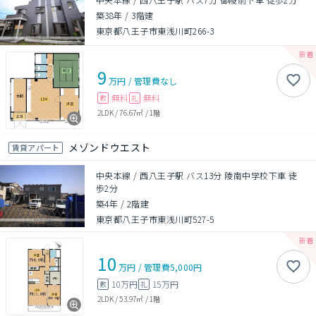
築38年
/
3階建
東京都八王子市東浅川町266-3
9
万円
/
管理費
なし
無料
無料
敷
礼
2LDK
/
76.67㎡
/
1階
メゾンドウエスト
賃貸アパート
中央本線 / 西八王子駅 バス13分 陵南中学校下車 徒
歩2分
築4年
/
2階建
東京都八王子市東浅川町527-5
10
万円
/
管理費
5,000円
10万円
15万円
敷
礼
2LDK
/
53.97㎡
/
1階