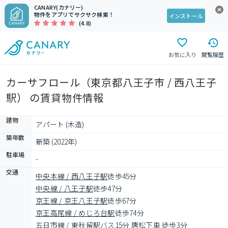
CANARY(カナリー)
物件をアプリでサクサク検索！
インストール
(4.8)
お気に入り
閲覧履歴
カーサフロール（東京都八王子市 / 西八王子
駅） の賃貸物件情報
建物
アパート (木造)
築年数
新築 (2022年)
駐車場
-
交通
中央本線 / 西八王子駅
徒歩45分
中央線 / 八王子駅
徒歩47分
京王線 / 京王八王子駅
徒歩67分
京王高尾線 / めじろ台駅
徒歩74分
五日市線 / 東秋留駅
バス15分 唐松下車 徒歩3分