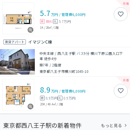
5.7
万円
/
管理費
6,000円
無料
5.7万円
敷
礼
1K
/
28㎡
/
1階
イマジンC棟
賃貸アパート
中央本線 / 西八王子駅 バス9分 横川下原公園入口下
車 徒歩4分
築7年
/
2階建
東京都八王子市横川町1045-10
8.9
万円
/
管理費
6,000円
8.9万円
8.9万円
敷
礼
2DK
/
48.4㎡
/
1階
東京都西八王子駅の新着物件
もっと見る