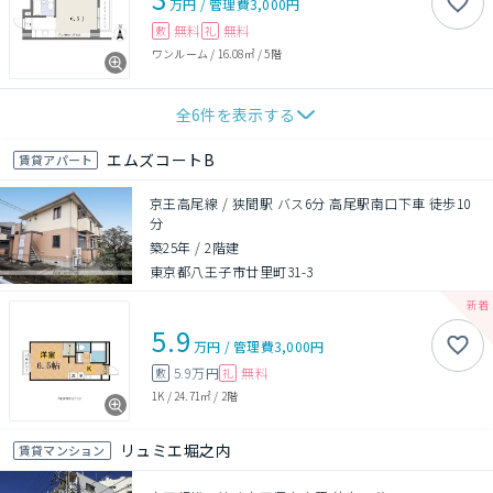
万円
/
管理費
3,000円
無料
無料
敷
礼
ワンルーム
/
16.08㎡
/
5階
全
6
件を表示する
エムズコートB
賃貸アパート
京王高尾線 / 狭間駅 バス6分 高尾駅南口下車 徒歩10
分
築25年
/
2階建
東京都八王子市廿里町31-3
5.9
万円
/
管理費
3,000円
5.9万円
無料
敷
礼
1K
/
24.71㎡
/
2階
リュミエ堀之内
賃貸マンション