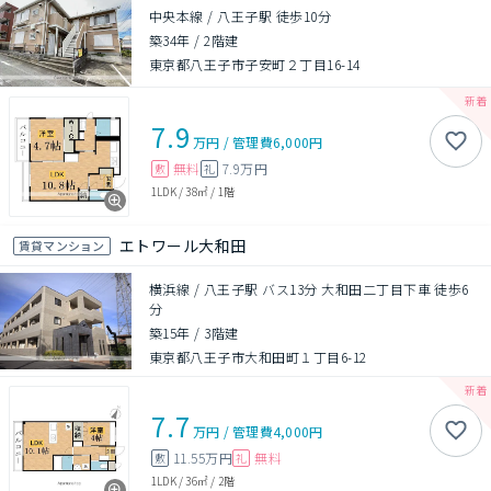
中央本線 / 八王子駅 徒歩10分
築34年
/
2階建
東京都八王子市子安町２丁目16-14
7.9
万円
/
管理費
6,000円
無料
7.9万円
敷
礼
1LDK
/
38㎡
/
1階
エトワール大和田
賃貸マンション
横浜線 / 八王子駅 バス13分 大和田二丁目下車 徒歩6
分
築15年
/
3階建
東京都八王子市大和田町１丁目6-12
7.7
万円
/
管理費
4,000円
11.55万円
無料
敷
礼
1LDK
/
36㎡
/
2階