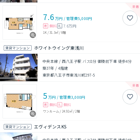
7.6
万円
/
管理費
5,000円
無料
7.6万円
敷
礼
1K
/
31.3㎡
/
8階
ホワイトウイング東浅川
賃貸マンション
中央本線 / 西八王子駅 バス8分 御陵前下車 徒歩4分
築37年
/
4階建
東京都八王子市東浅川町297-5
5
万円
/
管理費
3,000円
無料
無料
敷
礼
ワンルーム
/
24.92㎡
/
2階
エヴィデンスKS
賃貸マンション
中央本線 / 西八王子駅 バス7分 御陵前下車 徒歩2分