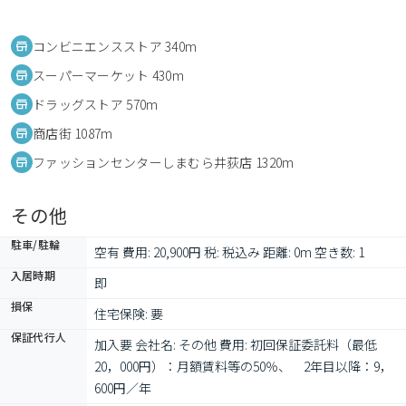
コンビニエンスストア 340m
スーパーマーケット 430m
ドラッグストア 570m
商店街 1087m
ファッションセンターしまむら井荻店 1320m
その他
駐車/駐輪
空有 費用: 20,900円 税: 税込み 距離: 0m 空き数: 1
入居時期
即
損保
住宅保険: 要
保証代行人
加入要 会社名: その他 費用: 初回保証委託料（最低
20，000円）：月額賃料等の50％、　2年目以降：9，
600円／年