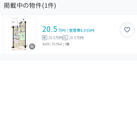
掲載中の物件(
1
件)
20.5
万円
/
管理費
8,000円
20.5万円
20.5万円
敷
礼
3LDK
/
70.55㎡
/
2階