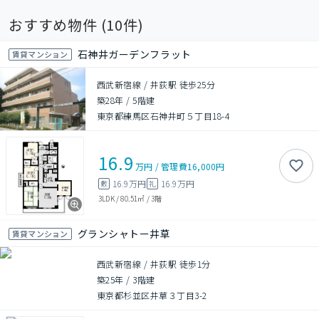
おすすめ物件 (
10
件)
石神井ガーデンフラット
賃貸マンション
西武新宿線 / 井荻駅 徒歩25分
築28年
/
5階建
東京都練馬区石神井町５丁目18-4
16.9
万円
/
管理費
16,000円
16.9万円
16.9万円
敷
礼
3LDK
/
80.51㎡
/
3階
グランシャトー井草
賃貸マンション
西武新宿線 / 井荻駅 徒歩1分
築25年
/
3階建
東京都杉並区井草３丁目3-2