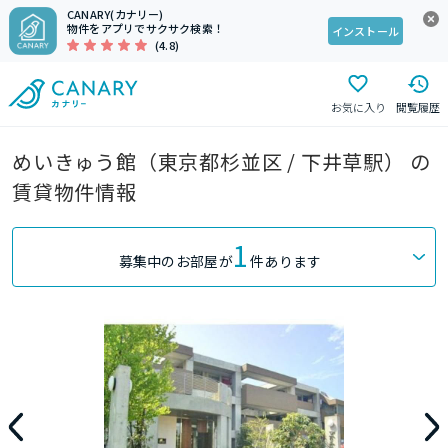
CANARY(カナリー)
物件をアプリでサクサク検索！
インストール
(4.8)
お気に入り
閲覧履歴
めいきゅう館（東京都杉並区 / 下井草駅） の
賃貸物件情報
1
募集中のお部屋が
件あります