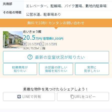
共用部
エレベーター、駐輪場、バイク置場、敷地内駐車場
その他の特徴
公営水道、駐車場あり
無料で10秒! カンタンお問い合わせ
めいきゅう館
20.5
万円
/
管理費8,000円
20.5万円
20.5万円
敷
礼
3LDK / 70.55㎡ / 2階
最新の空室状況が知りたい
初期費用が
お部屋の詳しい
実際に
知りたい
情報を知りたい
見学したい
素敵な物件を見つけたらシェアしよう！
LINEで共有
URLをコピー