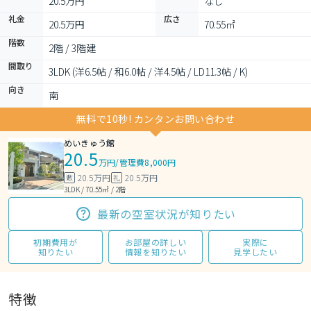
20.5万円
なし
礼金
広さ
20.5万円
70.55㎡
階数
2階 / 3階建
間取り
3LDK (洋6.5帖 / 和6.0帖 / 洋4.5帖 / LD11.3帖 / K)
向き
南
無料で10秒! カンタンお問い合わせ
めいきゅう館
20.5
万円
/
管理費8,000円
20.5万円
20.5万円
敷
礼
3LDK / 70.55㎡ / 2階
最新の空室状況が知りたい
初期費用が
お部屋の詳しい
実際に
知りたい
情報を知りたい
見学したい
特徴