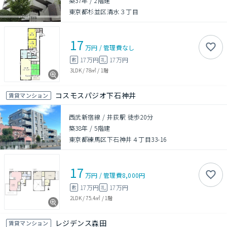
築37年
/
2階建
東京都杉並区清水３丁目
17
万円
/
管理費
なし
17万円
17万円
敷
礼
3LDK
/
78㎡
/
1階
コスモスパジオ下石神井
賃貸マンション
西武新宿線 / 井荻駅 徒歩20分
築38年
/
5階建
東京都練馬区下石神井４丁目33-16
17
万円
/
管理費
8,000円
17万円
17万円
敷
礼
2LDK
/
75.4㎡
/
1階
レジデンス森田
賃貸マンション