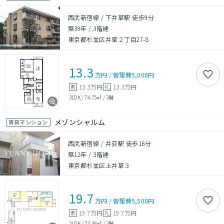
西武新宿線 / 下井草駅 徒歩9分
築39年
/
3階建
東京都杉並区井草２丁目27-8
13.3
万円
/
管理費
5,000円
13.3万円
13.3万円
敷
礼
3LDK
/
74.75㎡
/
3階
メゾンシャルム
賃貸マンション
西武新宿線 / 井荻駅 徒歩16分
築12年
/
3階建
東京都杉並区上井草３
19.7
万円
/
管理費
5,500円
19.7万円
19.7万円
敷
礼
2LDK
/
73.48㎡
/
2階