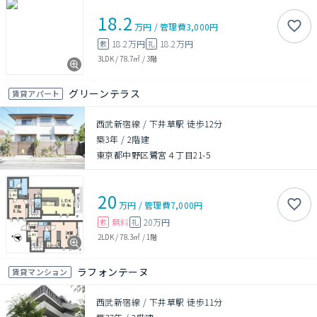
18.2
万円
/
管理費
3,000円
18.2万円
18.2万円
敷
礼
3LDK
/
78.7㎡
/
3階
グリーンテラス
賃貸アパート
西武新宿線 / 下井草駅 徒歩12分
築3年
/
2階建
東京都中野区鷺宮４丁目21-5
20
万円
/
管理費
7,000円
無料
20万円
敷
礼
2LDK
/
78.3㎡
/
1階
ラフォンテーヌ
賃貸マンション
西武新宿線 / 下井草駅 徒歩11分