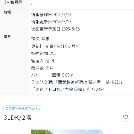
その他費用
-
情報
情報登録日:
2026/7/23
情報更新日:
2026/7/27
次回更新予定日:
2026/8/16
備考
現況: 空家

更新料: 新賃料の1.0ヶ月分

契約期間: 2年

管理人: 巡回

総戸数: 23戸

バルコニー面積: 9.00㎡

その他交通: 「西武鉄道新宿線 鷺ノ宮」 徒歩21分 
「東京メトロ丸ノ内線 荻窪」 徒歩23分
この建物からのPick Up
3LDK/2階