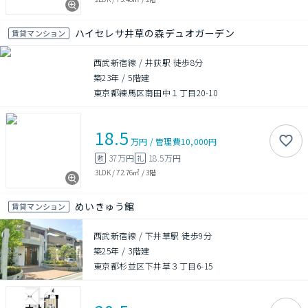
ハイセレサ井草の森デュオガーデン
賃貸マンション
西武新宿線 / 井荻駅 徒歩8分
築23年
/
5階建
東京都練馬区南田中１丁目20-10
18.5
万円
/
管理費
10,000円
37万円
18.5万円
敷
礼
3LDK
/
72.76㎡
/
3階
めいきゅう館
賃貸マンション
西武新宿線 / 下井草駅 徒歩9分
築25年
/
3階建
東京都杉並区下井草３丁目6-15