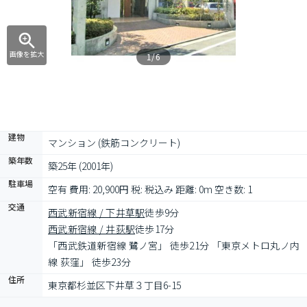
画像を拡大
1/6
建物
マンション (鉄筋コンクリート)
築年数
築25年 (2001年)
駐車場
空有 費用: 20,900円 税: 税込み 距離: 0m 空き数: 1
交通
西武新宿線 / 下井草駅
徒歩9分
西武新宿線 / 井荻駅
徒歩17分
「西武鉄道新宿線 鷺ノ宮」 徒歩21分 「東京メトロ丸ノ内
線 荻窪」 徒歩23分
住所
東京都杉並区下井草３丁目6-15