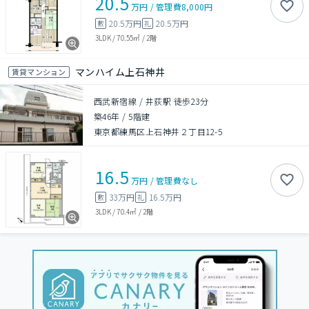
20.5
万円
/
管理費
8,000円
20.5万円
20.5万円
敷
礼
3LDK
/
70.55㎡
/
2階
マンハイム上石神井
賃貸マンション
西武新宿線 / 井荻駅 徒歩23分
築46年
/
5階建
東京都練馬区上石神井２丁目12-5
16.5
万円
/
管理費
なし
33万円
16.5万円
敷
礼
3LDK
/
70.4㎡
/
2階