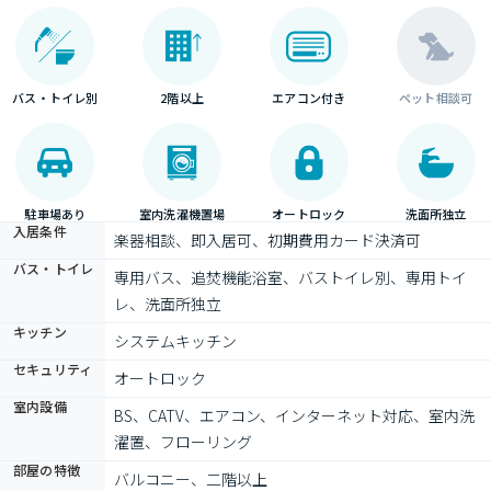
バス・トイレ別
2階以上
エアコン付き
ペット相談可
駐車場あり
室内洗濯機置場
オートロック
洗面所独立
入居条件
楽器相談、即入居可、初期費用カード決済可
バス・トイレ
専用バス、追焚機能浴室、バストイレ別、専用トイ
レ、洗面所独立
キッチン
システムキッチン
セキュリティ
オートロック
室内設備
BS、CATV、エアコン、インターネット対応、室内洗
濯置、フローリング
部屋の特徴
バルコニー、二階以上