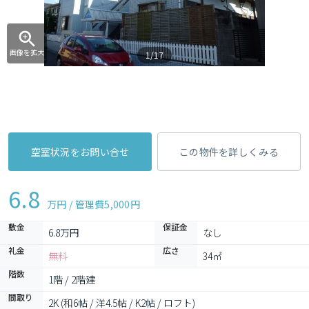
画像を拡大
1/17
空室状況をお問い合せ
この物件を詳しくみる
6.8
万円 / 管理費
5,000円
敷金
保証金
6.8万円
なし
礼金
広さ
無料
34㎡
階数
1階 / 2階建
間取り
2K (和6帖 / 洋4.5帖 / K2帖 / ロフト)