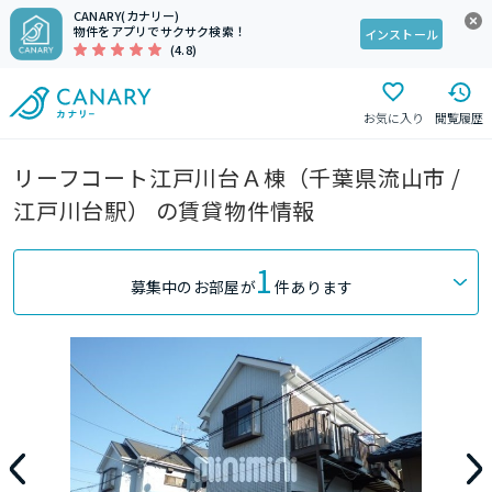
CANARY(カナリー)
物件をアプリでサクサク検索！
インストール
(4.8)
お気に入り
閲覧履歴
リーフコート江戸川台Ａ棟（千葉県流山市 /
江戸川台駅） の賃貸物件情報
1
募集中のお部屋が
件あります