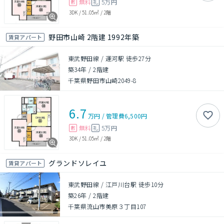
無料
5万円
敷
礼
3DK
/
51.05㎡
/
2階
野田市山崎 2階建 1992年築
賃貸アパート
東武野田線 / 運河駅 徒歩27分
築34年
/
2階建
千葉県野田市山崎2049-8
6.7
万円
/
管理費
6,500円
無料
5万円
敷
礼
3DK
/
51.05㎡
/
2階
グランドソレイユ
賃貸アパート
東武野田線 / 江戸川台駅 徒歩10分
築26年
/
2階建
千葉県流山市美原３丁目107