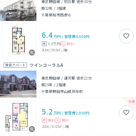
東武野田線 / 初石駅 徒歩15分
築32年
/
3階建
千葉県柏市西原６
6.4
万円
/
管理費
4,000円
6.4万円
無料
敷
礼
3LDK
/
59.5㎡
/
2階
ツインコーラルA
賃貸アパート
東武野田線 / 運河駅 徒歩22分
築25年
/
2階建
千葉県野田市山崎貝塚町
5.2
万円
/
管理費
2,800円
無料
無料
敷
礼
2LDK
/
51.67㎡
/
2階