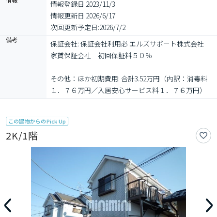
情報登録日:
2023/11/3
情報更新日:
2026/6/17
次回更新予定日:
2026/7/2
備考
保証会社: 保証会社利用必 エルズサポート株式会社　
家賃保証会社　初回保証料５０％

その他：ほか初期費用: 合計3.52万円（内訳：消毒料
１．７６万円／入居安心サービス料１．７６万円）
この建物からのPick Up
2K/1階