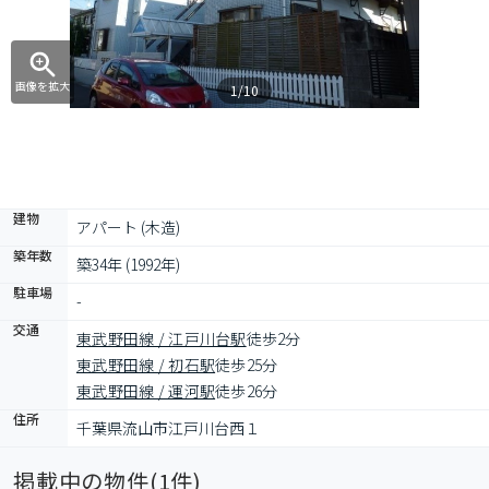
画像を拡大
1/10
建物
アパート (木造)
築年数
築34年 (1992年)
駐車場
-
交通
東武野田線 / 江戸川台駅
徒歩2分
東武野田線 / 初石駅
徒歩25分
東武野田線 / 運河駅
徒歩26分
住所
千葉県流山市江戸川台西１
掲載中の物件(
1
件)