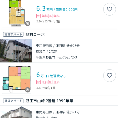
6.3
万円
/
管理費
2,000円
無料
無料
敷
礼
2LDK
/
50.78㎡
/
2階
野村コーポ
賃貸アパート
東武野田線 / 運河駅 徒歩23分
築38年
/
2階建
千葉県野田市下三ケ尾372-3
6
万円
/
管理費
なし
無料
無料
敷
礼
3DK
/
49㎡
/
1階
野田市山崎 2階建 1990年築
賃貸アパート
東武野田線 / 運河駅 徒歩21分
築36年
/
2階建