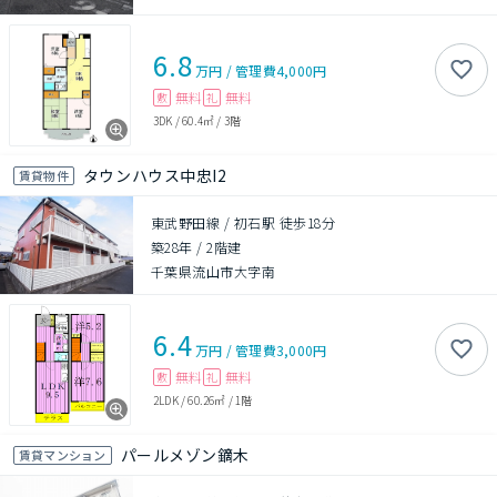
6.8
万円
/
管理費
4,000円
無料
無料
敷
礼
3DK
/
60.4㎡
/
3階
タウンハウス中忠I2
賃貸物件
東武野田線 / 初石駅 徒歩18分
築28年
/
2階建
千葉県流山市大字南
6.4
万円
/
管理費
3,000円
無料
無料
敷
礼
2LDK
/
60.26㎡
/
1階
パールメゾン鏑木
賃貸マンション