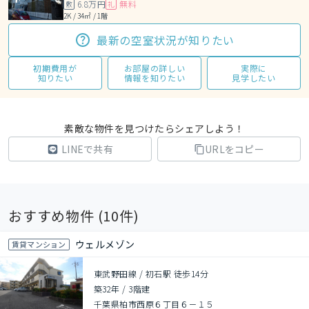
6.8万円
無料
敷
礼
2K / 34㎡ / 1階
最新の空室状況が知りたい
初期費用が
お部屋の詳しい
実際に
知りたい
情報を知りたい
見学したい
素敵な物件を見つけたらシェアしよう！
LINEで共有
URLをコピー
おすすめ物件 (
10
件)
ウェルメゾン
賃貸マンション
東武野田線 / 初石駅 徒歩14分
築32年
/
3階建
千葉県柏市西原６丁目６－１５