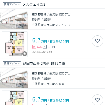
メルヴェイユ2
賃貸アパート
東武野田線 / 運河駅 徒歩27分
築34年
/
2階建
千葉県野田市山崎２０４９-８
6.7
万円
/
管理費
6,500円
無料
5万円
敷
礼
3DK
/
51.05㎡
/
2階
野田市山崎 2階建 1992年築
賃貸アパート
東武野田線 / 運河駅 徒歩27分
築34年
/
2階建
千葉県野田市山崎2049-8
6.7
万円
/
管理費
6,500円