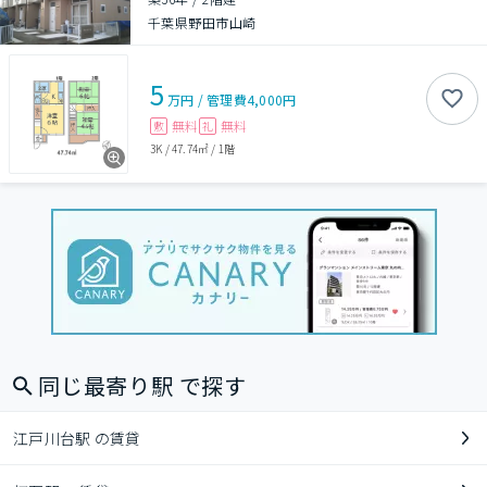
千葉県野田市山崎
5
万円
/
管理費
4,000円
無料
無料
敷
礼
3K
/
47.74㎡
/
1階
同じ最寄り駅 で探す
江戸川台駅 の賃貸