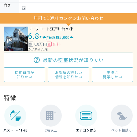
向き
西
無料で10秒! カンタンお問い合わせ
リーフコート江戸川台Ａ棟
6.8
万円
/
管理費5,000円
6.8万円
無料
敷
礼
2K / 34㎡ / 1階
最新の空室状況が知りたい
初期費用が
お部屋の詳しい
実際に
知りたい
情報を知りたい
見学したい
特徴
バス・トイレ別
2階以上
エアコン付き
ペット相談可