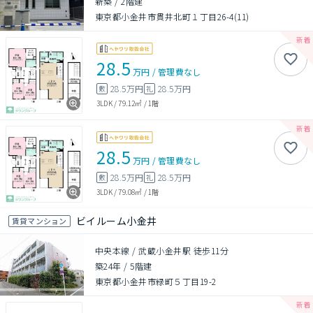
新築
/
2階建
東京都小金井市貫井北町１丁目26-4(11)
28.5
万円
/
管理費
なし
28.5万円
28.5万円
敷
礼
3LDK
/
79.12㎡
/
1階
28.5
万円
/
管理費
なし
28.5万円
28.5万円
敷
礼
3LDK
/
79.08㎡
/
1階
ビイルーム小金井
賃貸マンション
中央本線 / 武蔵小金井駅 徒歩11分
築24年
/
5階建
東京都小金井市緑町５丁目19-2