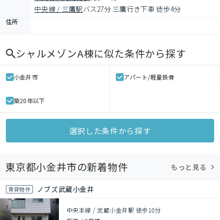
中央線 / 三鷹駅
バス27分 三鷹行き下車 徒歩4分
住所
シャルメゾンA棟
に似た条件から探す
小金井市
アパート/軽量鉄骨
築20年以下
選択した条件から探す
東京都小金井市の新着物件
もっと見る
ノブズ武蔵小金井
賃貸物件
中央本線 / 武蔵小金井駅 徒歩10分