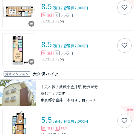
8.5
万円
/
管理費
7,000円
無料
8.5万円
敷
礼
1K
/
22.51㎡
/
5階
8.5
万円
/
管理費
7,000円
無料
8.5万円
敷
礼
1K
/
22.51㎡
/
5階
大久保ハイツ
賃貸マンション
中央本線 / 武蔵小金井駅 徒歩16分
築46年
/
3階建
東京都小金井市本町４丁目20-20
5.5
万円
/
管理費
3,000円
無料
無料
敷
礼