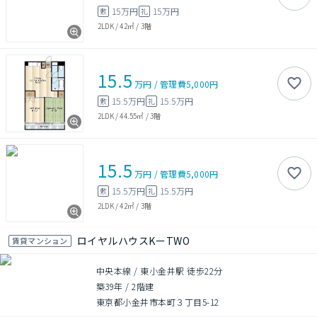
15万円
15万円
敷
礼
2LDK
/
42㎡
/
3階
15.5
万円
/
管理費
5,000円
15.5万円
15.5万円
敷
礼
2LDK
/
44.55㎡
/
3階
15.5
万円
/
管理費
5,000円
15.5万円
15.5万円
敷
礼
2LDK
/
42㎡
/
3階
ロイヤルハウスKーTWO
賃貸マンション
中央本線 / 東小金井駅 徒歩22分
築39年
/
2階建
東京都小金井市本町３丁目5-12