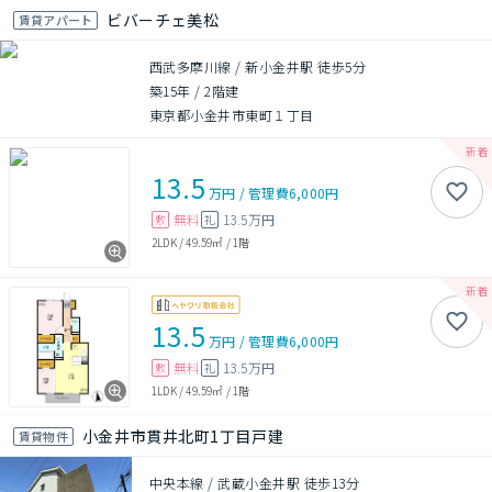
ビバーチェ美松
賃貸アパート
西武多摩川線 / 新小金井駅 徒歩5分
築15年
/
2階建
東京都小金井市東町１丁目
13.5
万円
/
管理費
6,000円
無料
13.5万円
敷
礼
2LDK
/
49.59㎡
/
1階
13.5
万円
/
管理費
6,000円
無料
13.5万円
敷
礼
1LDK
/
49.59㎡
/
1階
小金井市貫井北町1丁目戸建
賃貸物件
中央本線 / 武蔵小金井駅 徒歩13分