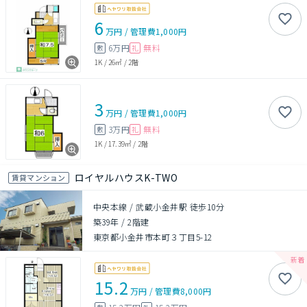
6
万円
/
管理費
1,000円
6万円
無料
敷
礼
1K
/
26㎡
/
2階
3
万円
/
管理費
1,000円
3万円
無料
敷
礼
1K
/
17.39㎡
/
2階
ロイヤルハウスK-TWO
賃貸マンション
中央本線 / 武蔵小金井駅 徒歩10分
築39年
/
2階建
東京都小金井市本町３丁目5-12
15.2
万円
/
管理費
8,000円