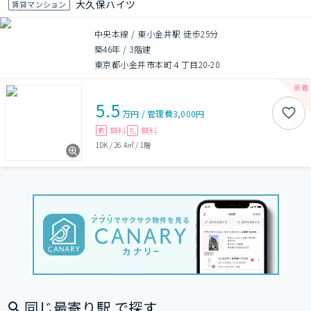
大久保ハイツ
賃貸マンション
中央本線 / 東小金井駅 徒歩25分
築46年
/
3階建
東京都小金井市本町４丁目20-20
5.5
万円
/
管理費
3,000円
無料
無料
敷
礼
1DK
/
26.4㎡
/
1階
同じ最寄り駅 で探す