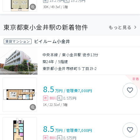
15.2万円
15.2万円
敷
礼
3DK
/
49.5㎡
/
1階
東京都東小金井駅の新着物件
もっと見る
ビイルーム小金井
賃貸マンション
中央本線 / 東小金井駅 徒歩13分
築24年
/
5階建
東京都小金井市緑町５丁目19-2
8.5
万円
/
管理費
7,000円
無料
8.5万円
敷
礼
1K
/
22.51㎡
/
5階
8.5
万円
/
管理費
7,000円
無料
8.5万円
敷
礼