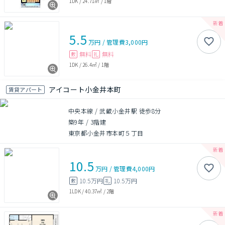
1DK
/
24.71㎡
/
1階
5.5
万円
/
管理費
3,000円
無料
無料
敷
礼
1DK
/
26.4㎡
/
1階
アイコート小金井本町
賃貸アパート
中央本線 / 武蔵小金井駅 徒歩8分
築9年
/
3階建
東京都小金井市本町５丁目
10.5
万円
/
管理費
4,000円
10.5万円
10.5万円
敷
礼
1LDK
/
40.37㎡
/
2階