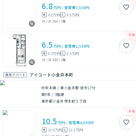
6.8
万円
/
管理費
3,500円
6.8万円
6.8万円
敷
礼
1K
/
24.33㎡
/
1階
6.5
万円
/
管理費
2,500円
6.5万円
6.5万円
敷
礼
1K
/
24.33㎡
/
1階
アイコート小金井本町
賃貸アパート
中央本線 / 東小金井駅 徒歩17分
築9年
/
3階建
東京都小金井市本町５丁目
10.5
万円
/
管理費
4,000円
10.5万円
10.5万円
敷
礼