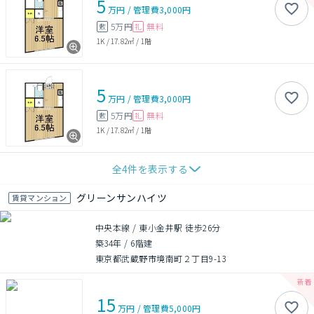
5
万円
/
管理費
3,000円
5万円
無料
敷
礼
1K
/
17.82㎡
/
1階
5
万円
/
管理費
3,000円
5万円
無料
敷
礼
1K
/
17.82㎡
/
1階
全
4
件を表示する
グリーンサンハイツ
賃貸マンション
中央本線 / 東小金井駅 徒歩26分
築34年
/
6階建
東京都武蔵野市境南町２丁目9-13
15
万円
/
管理費
5,000円