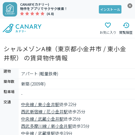
CANARY(カナリー)
物件をアプリでサクサク検索！
インストール
(4.8)
お気に入り
閲覧履歴
シャルメゾンA棟（東京都小金井市 / 東小金
井駅） の賃貸物件情報
建物
アパート (軽量鉄骨)
築年数
新築 (2009年)
駐車場
-
交通
中央線 / 東小金井駅
徒歩22分
西武新宿線 / 花小金井駅
徒歩25分
中央線 / 武蔵小金井駅
徒歩25分
西武多摩川線 / 新小金井駅
徒歩35分
中央線 / 武蔵境駅
徒歩39分