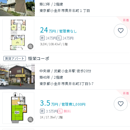
築13年
/
2階建
東京都小金井市貫井北町１丁目
24
万円
/
管理費
なし
24万円
24万円
敷
礼
3LDK
/
108.43㎡
/
1階
恒栄コーポ
賃貸アパート
中央線 / 武蔵小金井駅 徒歩20分
築48年
/
2階建
東京都小金井市貫井北町3丁目5-7
3.5
万円
/
管理費
1,000円
3.5万円
無料
敷
礼
1K
/
17.39㎡
/
2階