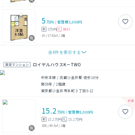
5
万円
/
管理費
3,000円
5万円
無料
敷
礼
1K
/
17.82㎡
/
1階
全
4
件を表示する
ロイヤルハウスKーTWO
賃貸マンション
中央本線 / 武蔵小金井駅 徒歩10分
築39年
/
2階建
東京都小金井市本町３丁目5-12
15.2
万円
/
管理費
8,000円
15.2万円
15.2万円
敷
礼
3DK
/
49.5㎡
/
1階