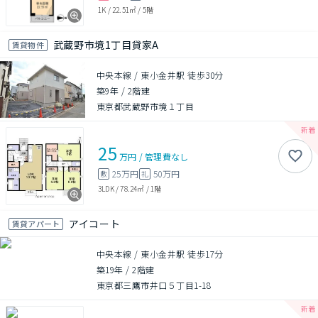
1K
/
22.51㎡
/
5階
武蔵野市境1丁目貸家A
賃貸物件
中央本線 / 東小金井駅 徒歩30分
築9年
/
2階建
東京都武蔵野市境１丁目
25
万円
/
管理費
なし
25万円
50万円
敷
礼
3LDK
/
78.24㎡
/
1階
アイコート
賃貸アパート
中央本線 / 東小金井駅 徒歩17分
築19年
/
2階建
東京都三鷹市井口５丁目1-18