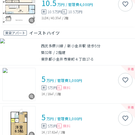
10.5
万円
/
管理費
4,000円
10.5万円
10.5万円
敷
礼
1LDK
/
40.37㎡
/
2階
イーストハイツ
賃貸アパート
西武多摩川線 / 新小金井駅 徒歩5分
築32年
/
2階建
東京都小金井市東町４丁目17-8
5
万円
/
管理費
3,000円
5万円
無料
敷
礼
1K
/
18㎡
/
1階
5
万円
/
管理費
3,000円
5万円
無料
敷
礼
1K
/
17.82㎡
/
1階