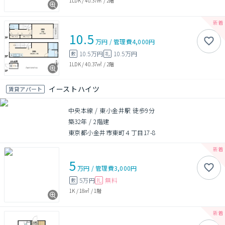
1LDK
/
40.37㎡
/
2階
10.5
万円
/
管理費
4,000円
10.5万円
10.5万円
敷
礼
1LDK
/
40.37㎡
/
2階
イーストハイツ
賃貸アパート
中央本線 / 東小金井駅 徒歩9分
築32年
/
2階建
東京都小金井市東町４丁目17-8
5
万円
/
管理費
3,000円
5万円
無料
敷
礼
1K
/
18㎡
/
1階