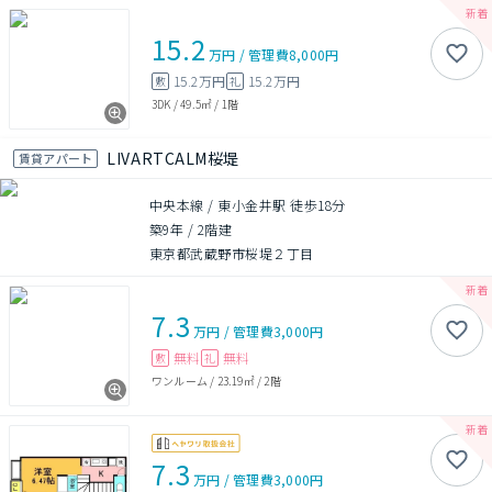
15.2
万円
/
管理費
8,000円
15.2万円
15.2万円
敷
礼
3DK
/
49.5㎡
/
1階
LIVARTCALM桜堤
賃貸アパート
中央本線 / 東小金井駅 徒歩18分
築9年
/
2階建
東京都武蔵野市桜堤２丁目
7.3
万円
/
管理費
3,000円
無料
無料
敷
礼
ワンルーム
/
23.19㎡
/
2階
7.3
万円
/
管理費
3,000円