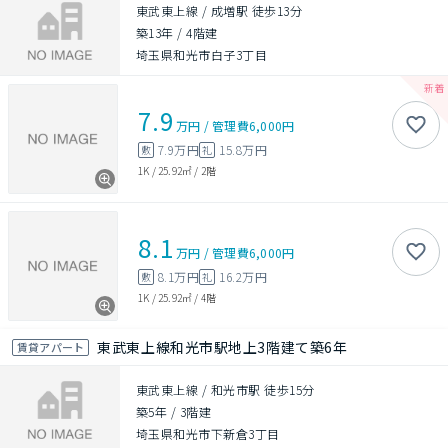
東武東上線 / 成増駅 徒歩13分
築13年
/
4階建
埼玉県和光市白子3丁目
7.9
万円
/
管理費
6,000円
7.9万円
15.8万円
敷
礼
1K
/
25.92㎡
/
2階
8.1
万円
/
管理費
6,000円
8.1万円
16.2万円
敷
礼
1K
/
25.92㎡
/
4階
東武東上線和光市駅地上3階建て築6年
賃貸アパート
東武東上線 / 和光市駅 徒歩15分
築5年
/
3階建
埼玉県和光市下新倉3丁目