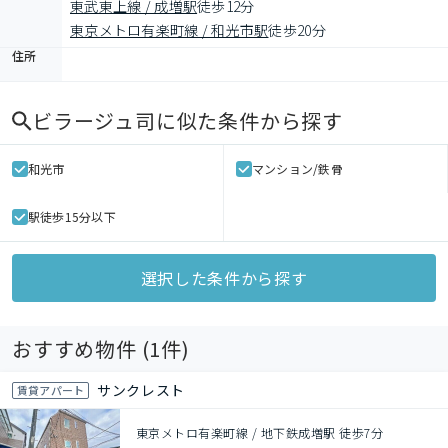
東武東上線 / 成増駅
徒歩12分
東京メトロ有楽町線 / 和光市駅
徒歩20分
住所
ビラージュ司
に似た条件から探す
和光市
マンション/鉄骨
駅徒歩15分以下
選択した条件から探す
おすすめ物件 (
1
件)
サンクレスト
賃貸アパート
東京メトロ有楽町線 / 地下鉄成増駅 徒歩7分