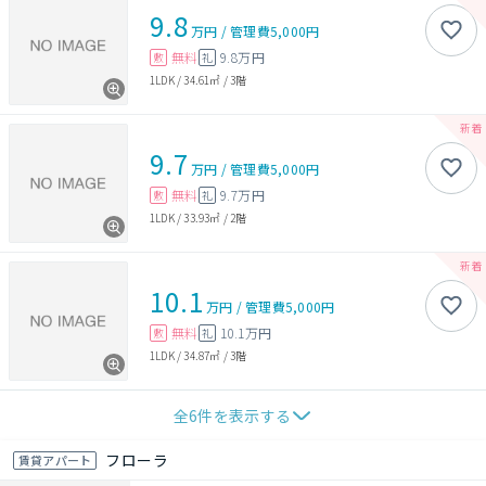
9.8
万円
/
管理費
5,000円
無料
9.8万円
敷
礼
1LDK
/
34.61㎡
/
3階
9.7
万円
/
管理費
5,000円
無料
9.7万円
敷
礼
1LDK
/
33.93㎡
/
2階
10.1
万円
/
管理費
5,000円
無料
10.1万円
敷
礼
1LDK
/
34.87㎡
/
3階
全
6
件を表示する
フローラ
賃貸アパート