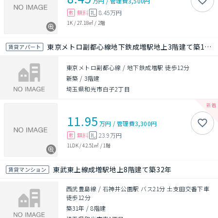
万円
/
管理費
3,500円
無料
8.45万円
敷
礼
1K
/
27.18㎡
/
2階
東京メトロ副都心線地下鉄成増駅地上3階建て築1年未満
賃貸アパート
東京メトロ副都心線 / 地下鉄成増駅 徒歩12分
新築
/
3階建
埼玉県和光市白子2丁目
11.95
万円
/
管理費
3,300円
無料
23.9万円
敷
礼
1LDK
/
42.51㎡
/
1階
東武東上線成増駅地上8階建て築32年
賃貸マンション
西武豊島線 / 石神井公園駅 バス21分 土支田交番下車
徒歩12分
築31年
/
8階建