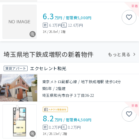
6.3
万円
/
管理費
5,000円
6.3万円
12.6万円
敷
礼
1K
/
26.8㎡
/
1階
埼玉県地下鉄成増駅の新着物件
もっと見る
エクセレント和光
賃貸アパート
東京メトロ副都心線 / 地下鉄成増駅 徒歩14分
築8年
/
2階建
埼玉県和光市白子３丁目36-22
8.2
万円
/
管理費
4,500円
8.2万円
8.2万円
敷
礼
1K
/
28.13㎡
/
2階