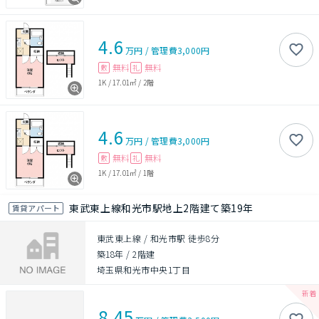
4.6
万円
/
管理費
3,000円
無料
無料
敷
礼
1K
/
17.01㎡
/
2階
4.6
万円
/
管理費
3,000円
無料
無料
敷
礼
1K
/
17.01㎡
/
1階
東武東上線和光市駅地上2階建て築19年
賃貸アパート
東武東上線 / 和光市駅 徒歩8分
築18年
/
2階建
埼玉県和光市中央1丁目
8.45