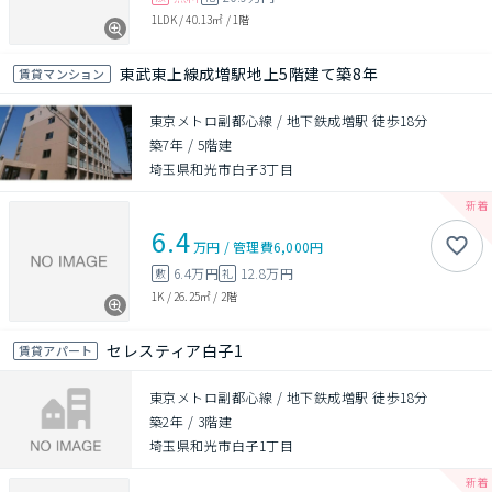
1LDK
/
40.13㎡
/
1階
東武東上線成増駅地上5階建て築8年
賃貸マンション
東京メトロ副都心線 / 地下鉄成増駅 徒歩18分
築7年
/
5階建
埼玉県和光市白子3丁目
6.4
万円
/
管理費
6,000円
6.4万円
12.8万円
敷
礼
1K
/
26.25㎡
/
2階
セレスティア白子1
賃貸アパート
東京メトロ副都心線 / 地下鉄成増駅 徒歩18分
築2年
/
3階建
埼玉県和光市白子1丁目