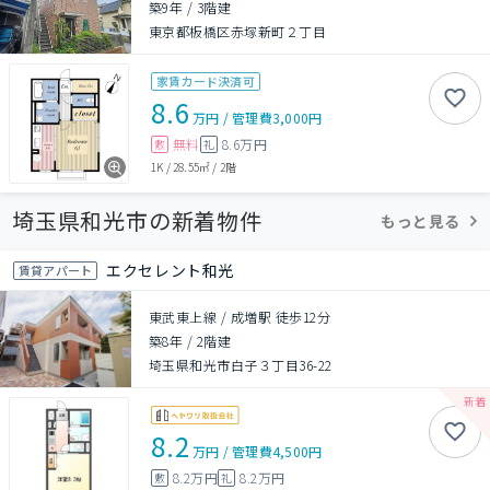
築9年
/
3階建
東京都板橋区赤塚新町２丁目
家賃カード決済可
8.6
万円
/
管理費
3,000円
無料
8.6万円
敷
礼
1K
/
28.55㎡
/
2階
埼玉県和光市の新着物件
もっと見る
エクセレント和光
賃貸アパート
東武東上線 / 成増駅 徒歩12分
築8年
/
2階建
埼玉県和光市白子３丁目36-22
8.2
万円
/
管理費
4,500円
8.2万円
8.2万円
敷
礼