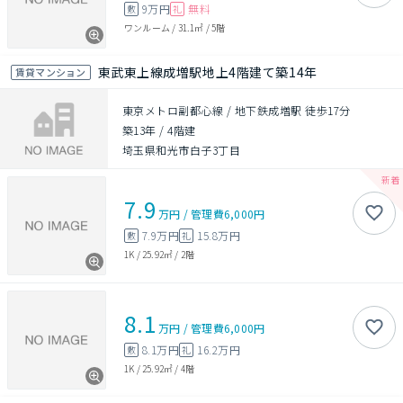
9万円
無料
敷
礼
ワンルーム
/
31.1㎡
/
5階
東武東上線成増駅地上4階建て築14年
賃貸マンション
東京メトロ副都心線 / 地下鉄成増駅 徒歩17分
築13年
/
4階建
埼玉県和光市白子3丁目
7.9
万円
/
管理費
6,000円
7.9万円
15.8万円
敷
礼
1K
/
25.92㎡
/
2階
8.1
万円
/
管理費
6,000円
8.1万円
16.2万円
敷
礼
1K
/
25.92㎡
/
4階