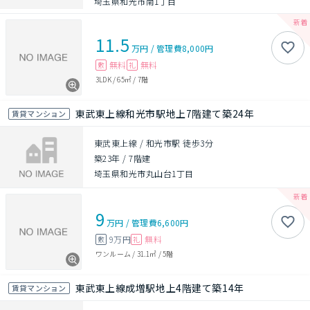
埼玉県和光市南1丁目
11.5
万円
/
管理費
8,000円
無料
無料
敷
礼
3LDK
/
65㎡
/
7階
東武東上線和光市駅地上7階建て築24年
賃貸マンション
東武東上線 / 和光市駅 徒歩3分
築23年
/
7階建
埼玉県和光市丸山台1丁目
9
万円
/
管理費
6,600円
9万円
無料
敷
礼
ワンルーム
/
31.1㎡
/
5階
東武東上線成増駅地上4階建て築14年
賃貸マンション