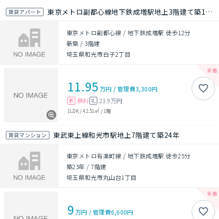
東京メトロ副都心線地下鉄成増駅地上3階建て築1年未満
賃貸アパート
東京メトロ副都心線 / 地下鉄成増駅 徒歩12分
新築
/
3階建
埼玉県和光市白子2丁目
11.95
万円
/
管理費
3,300円
無料
23.9万円
敷
礼
1LDK
/
42.51㎡
/
1階
東武東上線和光市駅地上7階建て築24年
賃貸マンション
東京メトロ有楽町線 / 地下鉄成増駅 徒歩25分
築23年
/
7階建
埼玉県和光市丸山台1丁目
9
万円
/
管理費
6,600円