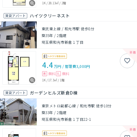
1K
/
28.13㎡
/
2階
ハイツクリーネスト
賃貸アパート
東武東上線 / 和光市駅 徒歩8分
築35年
/
2階建
埼玉県和光市新倉１丁目
4.4
万円
/
管理費
3,000円
無料
無料
敷
礼
1K
/
17.3㎡
/
1階
ガーデンヒルズ新倉D棟
賃貸アパート
東京メトロ副都心線 / 和光市駅 徒歩10分
築33年
/
2階建
埼玉県和光市新倉１丁目22-1