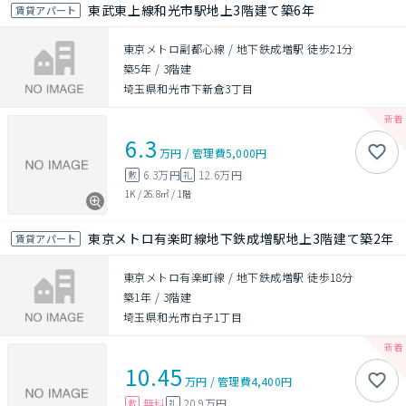
東武東上線和光市駅地上3階建て築6年
賃貸アパート
東京メトロ副都心線 / 地下鉄成増駅 徒歩21分
築5年
/
3階建
埼玉県和光市下新倉3丁目
6.3
万円
/
管理費
5,000円
6.3万円
12.6万円
敷
礼
1K
/
26.8㎡
/
1階
東京メトロ有楽町線地下鉄成増駅地上3階建て築2年
賃貸アパート
東京メトロ有楽町線 / 地下鉄成増駅 徒歩18分
築1年
/
3階建
埼玉県和光市白子1丁目
10.45
万円
/
管理費
4,400円
無料
20.9万円
敷
礼