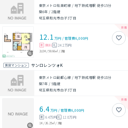
東京メトロ有楽町線 / 地下鉄成増駅 徒歩15分
築6年
/
2階建
埼玉県和光市白子3丁目
12.1
万円
/
管理費
6,000円
無料
24.2万円
敷
礼
2LDK
/
58.66㎡
/
2階
サンロレンツォK
賃貸マンション
東京メトロ副都心線 / 地下鉄成増駅 徒歩18分
築7年
/
5階建
埼玉県和光市白子3丁目
6.4
万円
/
管理費
6,000円
6.4万円
12.8万円
敷
礼
1K
/
26.25㎡
/
3階