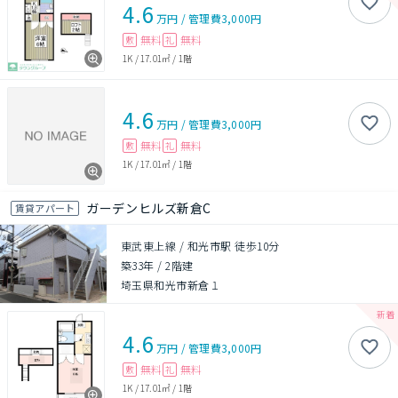
4.6
万円
/
管理費
3,000円
無料
無料
敷
礼
1K
/
17.01㎡
/
1階
4.6
万円
/
管理費
3,000円
無料
無料
敷
礼
1K
/
17.01㎡
/
1階
ガーデンヒルズ新倉C
賃貸アパート
東武東上線 / 和光市駅 徒歩10分
築33年
/
2階建
埼玉県和光市新倉１
4.6
万円
/
管理費
3,000円
無料
無料
敷
礼
1K
/
17.01㎡
/
1階