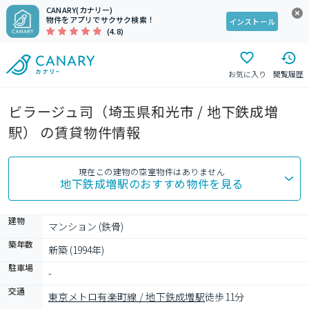
CANARY(カナリー)
物件をアプリでサクサク検索！
インストール
(4.8)
お気に入り
閲覧履歴
ビラージュ司（埼玉県和光市 / 地下鉄成増
駅） の賃貸物件情報
現在この建物の空室物件はありません
地下鉄成増駅
のおすすめ物件を見る
建物
マンション (鉄骨)
築年数
新築 (1994年)
駐車場
-
交通
東京メトロ有楽町線 / 地下鉄成増駅
徒歩11分