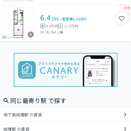
6.4
万円
/
管理費
6,000円
6.4万円
12.8万円
敷
礼
1K
/
26.25㎡
/
2階
同じ最寄り駅 で探す
地下鉄成増駅 の賃貸
成増駅 の賃貸