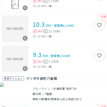
無料
6.1万円
敷
礼
1K
/
22.35㎡
/
1階
10.3
万円
/
管理費
6,500円
無料
10.3万円
敷
礼
1K
/
22.35㎡
/
2階
9.3
万円
/
管理費
5,500円
無料
9.3万円
敷
礼
1K
/
22.35㎡
/
2階
クリオ片倉町六番館
賃貸マンション
ブルーライン / 片倉町駅 徒歩7分
築35年
/
7階建
神奈川県横浜市神奈川区三枚町199-2