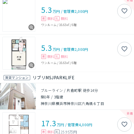
5.3
万円
/
管理費
2,000円
無料
無料
敷
礼
ワンルーム
/
16.63㎡
/
6階
5.3
万円
/
管理費
2,000円
無料
無料
敷
礼
ワンルーム
/
16.63㎡
/
6階
リブリMSJPARKLIFE
賃貸マンション
ブルーライン / 片倉町駅 徒歩14分
築8年
/
3階建
神奈川県横浜市神奈川区六角橋６丁目
17.3
万円
/
管理費
4,000円
無料
25.95万円
敷
礼