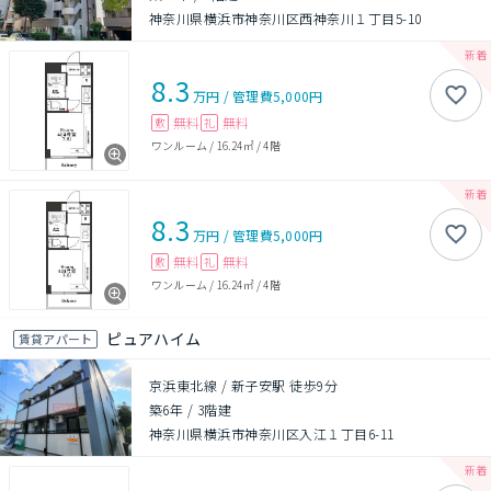
神奈川県横浜市神奈川区西神奈川１丁目5-10
8.3
万円
/
管理費
5,000円
無料
無料
敷
礼
ワンルーム
/
16.24㎡
/
4階
8.3
万円
/
管理費
5,000円
無料
無料
敷
礼
ワンルーム
/
16.24㎡
/
4階
ピュアハイム
賃貸アパート
京浜東北線 / 新子安駅 徒歩9分
築6年
/
3階建
神奈川県横浜市神奈川区入江１丁目6-11