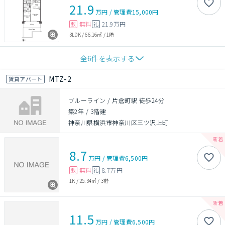
21.9
万円
/
管理費
15,000円
無料
21.9万円
敷
礼
3LDK
/
66.16㎡
/
1階
全
6
件を表示する
MTZ-2
賃貸アパート
ブルーライン / 片倉町駅 徒歩24分
築2年
/
3階建
神奈川県横浜市神奈川区三ツ沢上町
8.7
万円
/
管理費
6,500円
無料
8.7万円
敷
礼
1K
/
25.34㎡
/
3階
11.5
万円
/
管理費
6,500円