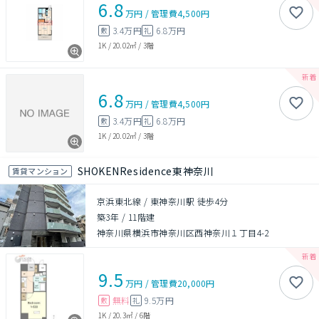
6.8
万円
/
管理費
4,500円
3.4万円
6.8万円
敷
礼
1K
/
20.02㎡
/
3階
6.8
万円
/
管理費
4,500円
3.4万円
6.8万円
敷
礼
1K
/
20.02㎡
/
3階
SHOKENResidence東神奈川
賃貸マンション
京浜東北線 / 東神奈川駅 徒歩4分
築3年
/
11階建
神奈川県横浜市神奈川区西神奈川１丁目4-2
9.5
万円
/
管理費
20,000円
無料
9.5万円
敷
礼
1K
/
20.3㎡
/
6階