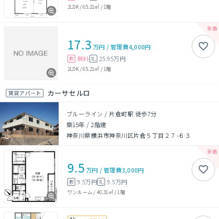
2LDK
/
65.21㎡
/
1階
17.3
万円
/
管理費
4,000円
無料
25.95万円
敷
礼
2LDK
/
65.21㎡
/
1階
カーサセルロ
賃貸アパート
ブルーライン / 片倉町駅 徒歩7分
築15年
/
2階建
神奈川県横浜市神奈川区片倉５丁目２７-６３
9.5
万円
/
管理費
3,000円
9.5万円
9.5万円
敷
礼
ワンルーム
/
40.31㎡
/
1階