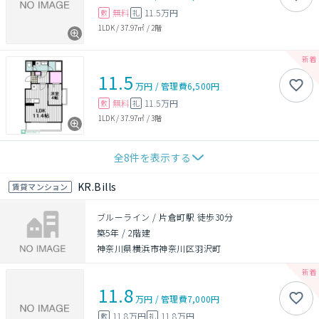
無料
11.5万円
敷
礼
1LDK
/
37.97㎡
/
2階
11.5
万円
/
管理費
6,500円
無料
11.5万円
敷
礼
1LDK
/
37.97㎡
/
3階
全
8
件を表示する
KR.Bills
賃貸マンション
ブルーライン / 片倉町駅 徒歩30分
築5年
/
2階建
神奈川県横浜市神奈川区羽沢町
11.8
万円
/
管理費
7,000円
11.8万円
11.8万円
敷
礼