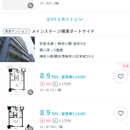
1K
/
20㎡
/
8階
全
8
件を表示する
メインステージ横濱ポートサイド
賃貸マンション
京急本線 / 神奈川駅 徒歩9分
築11年
/
9階建
神奈川県横浜市神奈川区栄町19-8
8.9
万円
/
管理費
5,000円
無料
8.9万円
敷
礼
1K
/
20.7㎡
/
2階
8.9
万円
/
管理費
5,000円
無料
8.9万円
敷
礼
1K
/
20.78㎡
/
2階