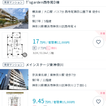
T’sgarden西寺尾D棟
賃貸マンション
横浜線 / 大口駅 バス7分 西寺尾第四公園下車 徒歩6
分
築27年
/
5階建
神奈川県横浜市神奈川区西寺尾４
17
万円
/
管理費
12,000円
17万円
無料
敷
礼
3LDK
/
91.04㎡
/
2階
メインステージ東神奈川
賃貸マンション
京浜東北線 / 東神奈川駅 徒歩7分
築7年
/
11階建
神奈川県横浜市神奈川区神奈川２丁目8-1
9.45
万円
/
管理費
15,000円