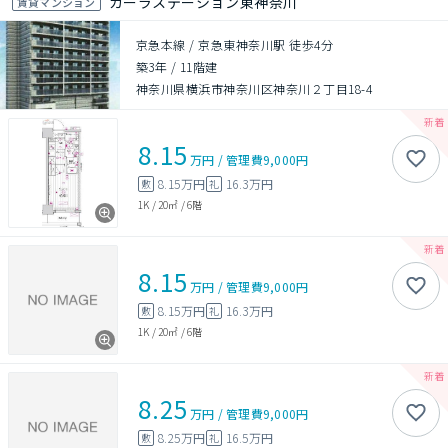
ガーラステーション東神奈川
賃貸マンション
京急本線 / 京急東神奈川駅 徒歩4分
築3年
/
11階建
神奈川県横浜市神奈川区神奈川２丁目18-4
8.15
万円
/
管理費
9,000円
8.15万円
16.3万円
敷
礼
1K
/
20㎡
/
6階
8.15
万円
/
管理費
9,000円
8.15万円
16.3万円
敷
礼
1K
/
20㎡
/
6階
8.25
万円
/
管理費
9,000円
8.25万円
16.5万円
敷
礼