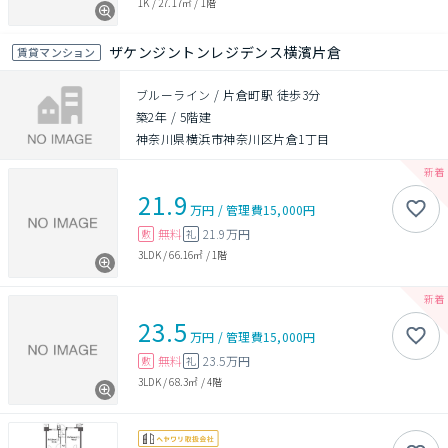
1K
/
27.17㎡
/
1階
ザケンジントンレジデンス横濱片倉
賃貸マンション
ブルーライン / 片倉町駅 徒歩3分
築2年
/
5階建
神奈川県横浜市神奈川区片倉1丁目
21.9
万円
/
管理費
15,000円
無料
21.9万円
敷
礼
3LDK
/
66.16㎡
/
1階
23.5
万円
/
管理費
15,000円
無料
23.5万円
敷
礼
3LDK
/
68.3㎡
/
4階