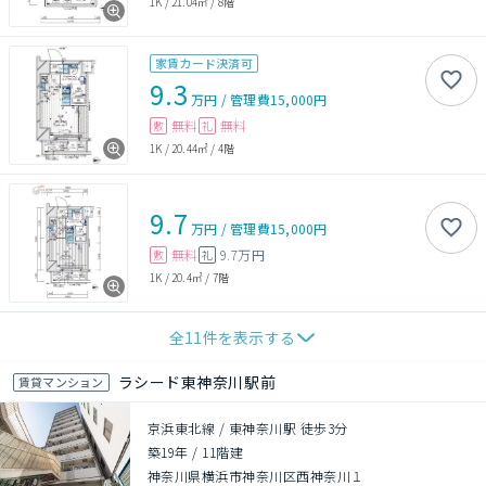
1K
/
21.04㎡
/
8階
家賃カード決済可
9.3
万円
/
管理費
15,000円
無料
無料
敷
礼
1K
/
20.44㎡
/
4階
9.7
万円
/
管理費
15,000円
無料
9.7万円
敷
礼
1K
/
20.4㎡
/
7階
全
11
件を表示する
ラシード東神奈川駅前
賃貸マンション
京浜東北線 / 東神奈川駅 徒歩3分
築19年
/
11階建
神奈川県横浜市神奈川区西神奈川１