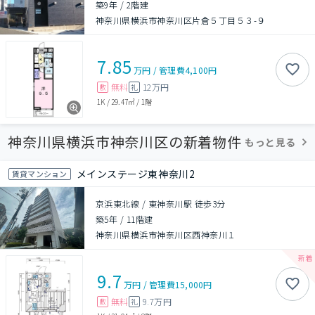
築9年
/
2階建
神奈川県横浜市神奈川区片倉５丁目５３-９
7.85
万円
/
管理費
4,100円
無料
12万円
敷
礼
1K
/
29.47㎡
/
1階
神奈川県横浜市神奈川区の新着物件
もっと見る
メインステージ東神奈川2
賃貸マンション
京浜東北線 / 東神奈川駅 徒歩3分
築5年
/
11階建
神奈川県横浜市神奈川区西神奈川１
9.7
万円
/
管理費
15,000円
無料
9.7万円
敷
礼