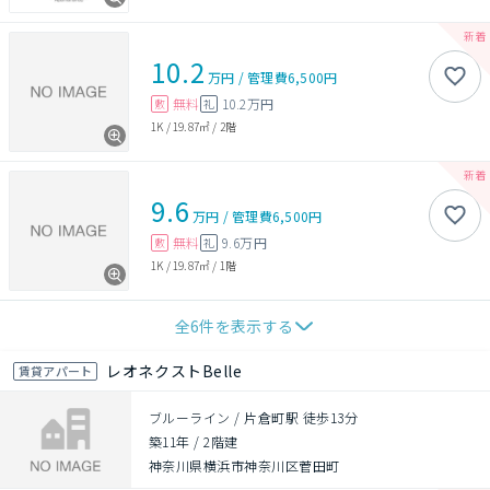
10.2
万円
/
管理費
6,500円
無料
10.2万円
敷
礼
1K
/
19.87㎡
/
2階
9.6
万円
/
管理費
6,500円
無料
9.6万円
敷
礼
1K
/
19.87㎡
/
1階
全
6
件を表示する
レオネクストBelle
賃貸アパート
ブルーライン / 片倉町駅 徒歩13分
築11年
/
2階建
神奈川県横浜市神奈川区菅田町