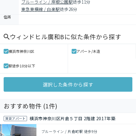
ブルーライン / 岸根公園駅
徒歩11分
東急東横線 / 白楽駅
徒歩26分
住所
ウィンドヒル廣和B
に似た条件から探す
横浜市神奈川区
アパート/木造
駅徒歩10分以下
選択した条件から探す
おすすめ物件 (
1
件)
横浜市神奈川区片倉５丁目 2階建 2017年築
賃貸アパート
ブルーライン / 片倉町駅 徒歩9分