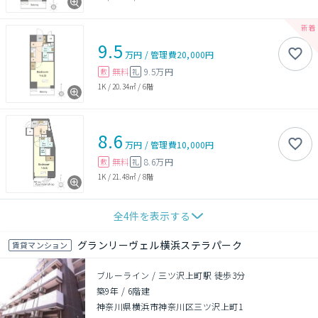
9.5
万円
/
管理費
20,000円
無料
9.5万円
敷
礼
1K
/
20.34㎡
/
6階
8.6
万円
/
管理費
10,000円
無料
8.6万円
敷
礼
1K
/
21.48㎡
/
8階
全
4
件を表示する
グランリーヴェル横浜ステラパーク
賃貸マンション
ブルーライン / 三ツ沢上町駅 徒歩3分
築9年
/
6階建
神奈川県横浜市神奈川区三ツ沢上町1