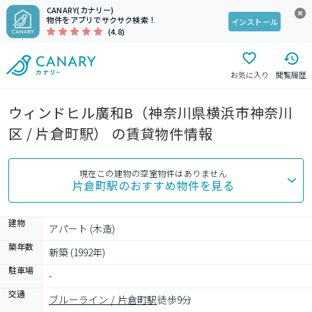
CANARY(カナリー)
物件をアプリでサクサク検索！
インストール
(4.8)
お気に入り
閲覧履歴
ウィンドヒル廣和B（神奈川県横浜市神奈川
区 / 片倉町駅） の賃貸物件情報
現在この建物の空室物件はありません
片倉町駅
のおすすめ物件を見る
建物
アパート (木造)
築年数
新築 (1992年)
駐車場
-
交通
ブルーライン / 片倉町駅
徒歩9分