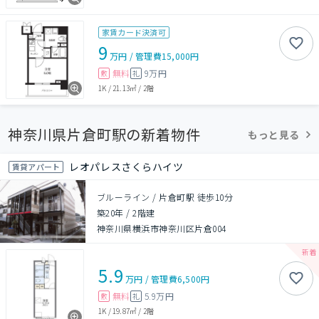
家賃カード決済可
9
万円
/
管理費
15,000円
無料
9万円
敷
礼
1K
/
21.13㎡
/
2階
神奈川県片倉町駅の新着物件
もっと見る
レオパレスさくらハイツ
賃貸アパート
ブルーライン / 片倉町駅 徒歩10分
築20年
/
2階建
神奈川県横浜市神奈川区片倉004
5.9
万円
/
管理費
6,500円
無料
5.9万円
敷
礼
1K
/
19.87㎡
/
2階