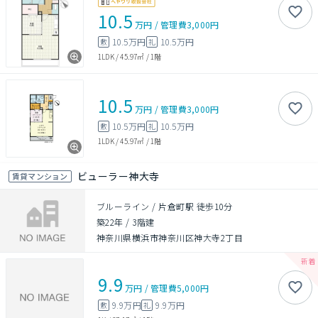
10.5
万円
/
管理費
3,000円
10.5万円
10.5万円
敷
礼
1LDK
/
45.97㎡
/
1階
10.5
万円
/
管理費
3,000円
10.5万円
10.5万円
敷
礼
1LDK
/
45.97㎡
/
1階
ビューラー神大寺
賃貸マンション
ブルーライン / 片倉町駅 徒歩10分
築22年
/
3階建
神奈川県横浜市神奈川区神大寺2丁目
9.9
万円
/
管理費
5,000円
9.9万円
9.9万円
敷
礼