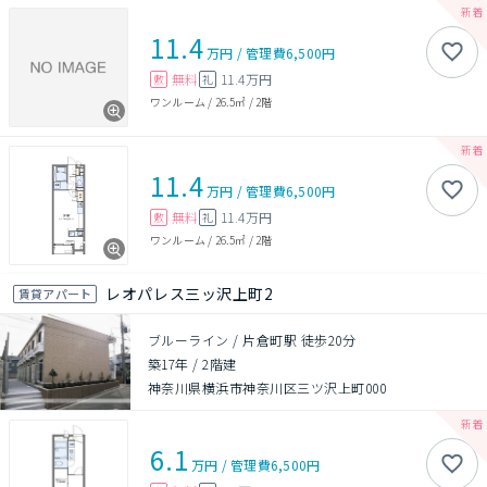
11.4
万円
/
管理費
6,500円
無料
11.4万円
敷
礼
ワンルーム
/
26.5㎡
/
2階
11.4
万円
/
管理費
6,500円
無料
11.4万円
敷
礼
ワンルーム
/
26.5㎡
/
2階
レオパレス三ッ沢上町2
賃貸アパート
ブルーライン / 片倉町駅 徒歩20分
築17年
/
2階建
神奈川県横浜市神奈川区三ツ沢上町000
6.1
万円
/
管理費
6,500円