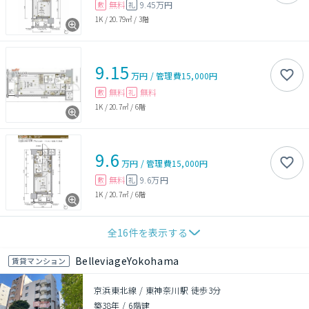
無料
9.45万円
敷
礼
1K
/
20.79㎡
/
3階
9.15
万円
/
管理費
15,000円
無料
無料
敷
礼
1K
/
20.7㎡
/
6階
9.6
万円
/
管理費
15,000円
無料
9.6万円
敷
礼
1K
/
20.7㎡
/
6階
全
16
件を表示する
BelleviageYokohama
賃貸マンション
京浜東北線 / 東神奈川駅 徒歩3分
築38年
/
6階建