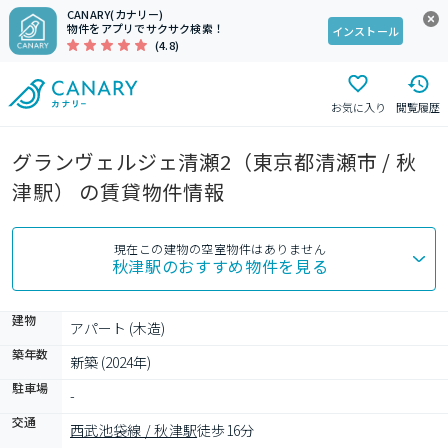
CANARY(カナリー)
物件をアプリでサクサク検索！
インストール
(4.8)
お気に入り
閲覧履歴
グランヴェルジェ清瀬2（東京都清瀬市 / 秋
津駅） の賃貸物件情報
現在この建物の空室物件はありません
秋津駅
のおすすめ物件を見る
建物
アパート (木造)
築年数
新築 (2024年)
駐車場
-
交通
西武池袋線 / 秋津駅
徒歩16分