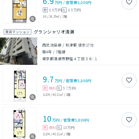
6.9
万円
/
管理費
3,000円
6.9万円
6.9万円
敷
礼
1K
/
24.29㎡
/
1階
グランシャリオ清瀬
賃貸マンション
西武池袋線 / 秋津駅 徒歩17分
築4年
/
7階建
東京都清瀬市野塩４丁目３６-１
9.7
万円
/
管理費
5,800円
無料
9.7万円
敷
礼
1LDK
/
40.11㎡
/
2階
10
万円
/
管理費
5,800円
無料
10万円
敷
礼
1LDK
/
40.11㎡
/
3階