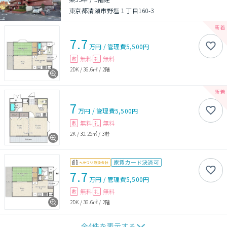
東京都清瀬市野塩１丁目160-3
7.7
万円
/
管理費
5,500円
無料
無料
敷
礼
2DK
/
36.6㎡
/
2階
7
万円
/
管理費
5,500円
無料
無料
敷
礼
2K
/
30.25㎡
/
3階
家賃カード決済可
7.7
万円
/
管理費
5,500円
無料
無料
敷
礼
2DK
/
36.6㎡
/
2階
全
4
件を表示する