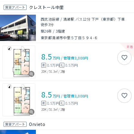
クレストール中里
賃貸アパート
西武池袋線 / 清瀬駅 バス12分 下戸（東京都）下車
徒歩3分
築26年
/
3階建
東京都清瀬市中里５丁目５９４-６
8.5
万円
/
管理費
3,000円
8.5万円
8.5万円
敷
礼
2DK
/
51.3㎡
/
2階
8.5
万円
/
管理費
3,000円
8.5万円
8.5万円
敷
礼
2DK
/
51.3㎡
/
2階
Orvieto
賃貸アパート