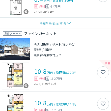
万円
/
管理費
3,500円
無料
6.4万円
敷
礼
1K
/
18.16㎡
/
1階
全
6
件を表示する
ファインガーネット
賃貸アパート
西武池袋線 / 秋津駅 徒歩28分
築5年
/
2階建
東京都清瀬市竹丘２
10.8
万円
/
管理費
8,000円
無料
16.2万円
敷
礼
2LDK
/
54.06㎡
/
1階
10.8
万円
/
管理費
8,000円
無料
16.2万円
敷
礼