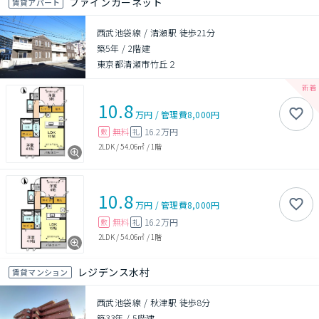
ファインガーネット
賃貸アパート
西武池袋線 / 清瀬駅 徒歩21分
築5年
/
2階建
東京都清瀬市竹丘２
10.8
万円
/
管理費
8,000円
無料
16.2万円
敷
礼
2LDK
/
54.06㎡
/
1階
10.8
万円
/
管理費
8,000円
無料
16.2万円
敷
礼
2LDK
/
54.06㎡
/
1階
レジデンス水村
賃貸マンション
西武池袋線 / 秋津駅 徒歩8分
築33年
/
5階建