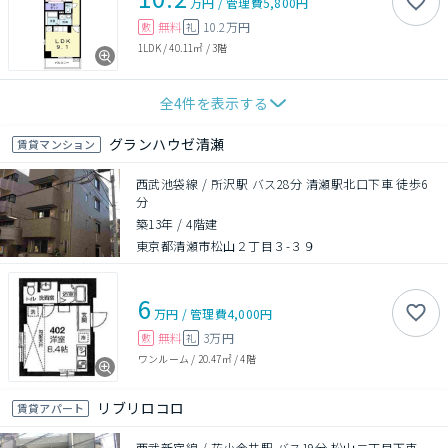
万円
/
管理費
5,800円
無料
10.2万円
敷
礼
1LDK
/
40.11㎡
/
3階
全
4
件を表示する
グランハウゼ清瀬
賃貸マンション
西武池袋線 / 所沢駅 バス28分 清瀬駅北口下車 徒歩6
分
築13年
/
4階建
東京都清瀬市松山２丁目３-３９
6
万円
/
管理費
4,000円
無料
3万円
敷
礼
ワンルーム
/
20.47㎡
/
4階
リブリロコロ
賃貸アパート
西武新宿線 / 花小金井駅 バス19分 松山二丁目下車