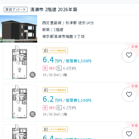
清瀬市 2階建 2026年築
賃貸アパート
西武豊島線 / 秋津駅 徒歩14分
新築
/
2階建
東京都清瀬市梅園３丁目
6.4
万円
/
管理費
3,500円
無料
6.4万円
敷
礼
1K
/
18.16㎡
/
2階
6.2
万円
/
管理費
3,500円
無料
6.2万円
敷
礼
1K
/
18.16㎡
/
1階
6.4