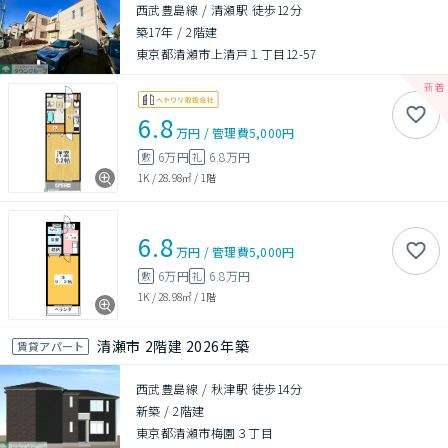
西武豊島線 / 清瀬駅 徒歩12分
築17年
/
2階建
東京都清瀬市上清戸１丁目12-57
6.8
万円
/
管理費
5,000円
6万円
6.8万円
敷
礼
1K
/
28.98㎡
/
1階
6.8
万円
/
管理費
5,000円
6万円
6.8万円
敷
礼
1K
/
28.98㎡
/
1階
清瀬市 2階建 2026年築
賃貸アパート
西武豊島線 / 秋津駅 徒歩14分
新築
/
2階建
東京都清瀬市梅園３丁目