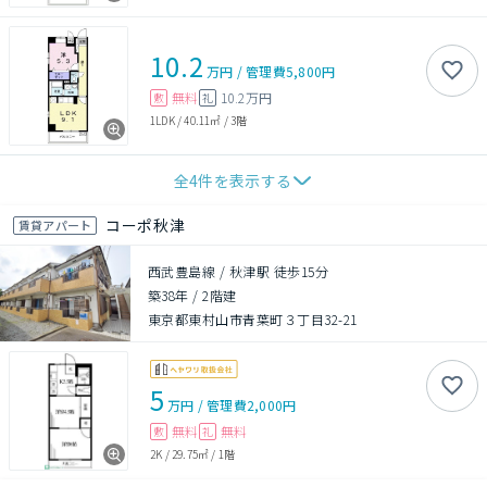
10.2
万円
/
管理費
5,800円
無料
10.2万円
敷
礼
1LDK
/
40.11㎡
/
3階
全
4
件を表示する
コーポ秋津
賃貸アパート
西武豊島線 / 秋津駅 徒歩15分
築38年
/
2階建
東京都東村山市青葉町３丁目32-21
5
万円
/
管理費
2,000円
無料
無料
敷
礼
2K
/
29.75㎡
/
1階