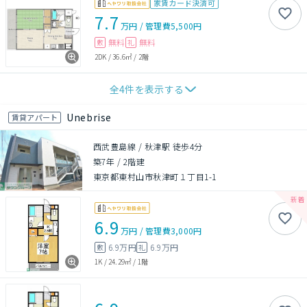
家賃カード決済可
7.7
万円
/
管理費
5,500円
無料
無料
敷
礼
2DK
/
36.6㎡
/
2階
全
4
件を表示する
Unebrise
賃貸アパート
西武豊島線 / 秋津駅 徒歩4分
築7年
/
2階建
東京都東村山市秋津町１丁目1-1
6.9
万円
/
管理費
3,000円
6.9万円
6.9万円
敷
礼
1K
/
24.29㎡
/
1階