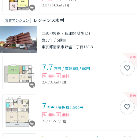
2LDK
/
54.06㎡
/
1階
レジデンス水村
賃貸マンション
西武池袋線 / 秋津駅 徒歩8分
築33年
/
5階建
東京都清瀬市野塩１丁目160-3
7.7
万円
/
管理費
5,500円
無料
無料
敷
礼
2DK
/
36.6㎡
/
2階
7
万円
/
管理費
5,500円
無料
無料
敷
礼
2K
/
30.25㎡
/
3階