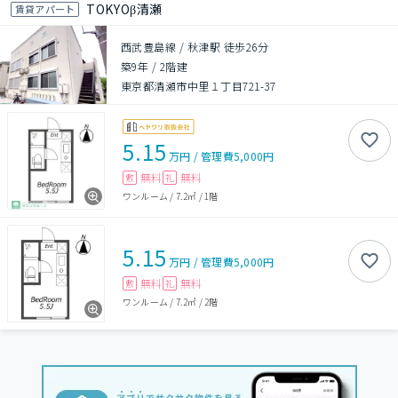
TOKYOβ清瀬
賃貸アパート
西武豊島線 / 秋津駅 徒歩26分
築9年
/
2階建
東京都清瀬市中里１丁目721-37
5.15
万円
/
管理費
5,000円
無料
無料
敷
礼
ワンルーム
/
7.2㎡
/
1階
5.15
万円
/
管理費
5,000円
無料
無料
敷
礼
ワンルーム
/
7.2㎡
/
2階