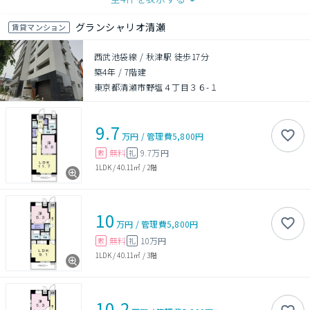
グランシャリオ清瀬
賃貸マンション
西武池袋線 / 秋津駅 徒歩17分
築4年
/
7階建
東京都清瀬市野塩４丁目３６-１
9.7
万円
/
管理費
5,800円
無料
9.7万円
敷
礼
1LDK
/
40.11㎡
/
2階
10
万円
/
管理費
5,800円
無料
10万円
敷
礼
1LDK
/
40.11㎡
/
3階
10.2