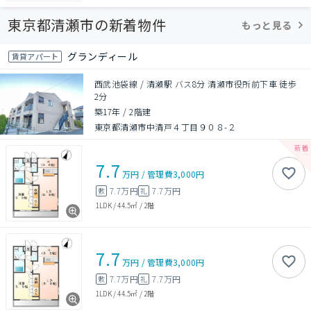
東京都清瀬市の新着物件
もっと見る
グランディール
賃貸アパート
西武池袋線 / 清瀬駅 バス8分 清瀬市役所前下車 徒歩
2分
築17年
/
2階建
東京都清瀬市中清戸４丁目９０８-２
7.7
万円
/
管理費
3,000円
7.7万円
7.7万円
敷
礼
1LDK
/
44.5㎡
/
2階
7.7
万円
/
管理費
3,000円
7.7万円
7.7万円
敷
礼
1LDK
/
44.5㎡
/
2階