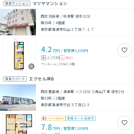
マツヤマンション
賃貸マンション
西武池袋線 / 秋津駅 徒歩31分
築39年
/
4階建
東京都清瀬市松山２丁目７-１７
4.2
万円
/
管理費
3,000円
4.2万円
無料
敷
礼
ワンルーム
/
15.8㎡
/
4階
エクセル岸B
賃貸アパート
西武豊島線 / 清瀬駅 バス15分 三角山下車 徒歩2分
築33年
/
2階建
東京都清瀬市竹丘３丁目12-3
家賃カード決済可
7.8
万円
/
管理費
7,000円