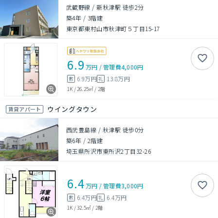
武蔵野線 / 新秋津駅 徒歩2分
築4年
/
3階建
東京都東村山市秋津町５丁目15-17
6.9
万円
/
管理費
4,000円
6.9万円
13.8万円
敷
礼
1K
/
26.25㎡
/
2階
ウイングタウン
賃貸アパート
西武豊島線 / 秋津駅 徒歩0分
築6年
/
2階建
埼玉県所沢市東所沢2丁目32-26
6.4
万円
/
管理費
3,000円
6.4万円
6.4万円
敷
礼
1K
/
32.5㎡
/
2階