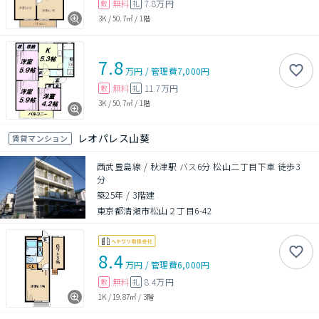
無料
7.8万円
敷
礼
3K
/
50.7㎡
/
1階
7.8
万円
/
管理費
7,000円
無料
11.7万円
敷
礼
3K
/
50.7㎡
/
1階
レオパレス山葵
賃貸マンション
西武豊島線 / 秋津駅 バス6分 松山二丁目下車 徒歩3
分
築25年
/
3階建
東京都清瀬市松山２丁目6-42
8.4
万円
/
管理費
6,000円
無料
8.4万円
敷
礼
1K
/
19.87㎡
/
3階