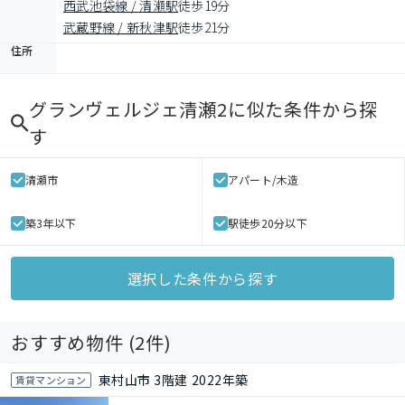
西武池袋線 / 清瀬駅
徒歩19分
武蔵野線 / 新秋津駅
徒歩21分
住所
グランヴェルジェ清瀬2
に似た条件から探
す
清瀬市
アパート/木造
築3年以下
駅徒歩20分以下
選択した条件から探す
おすすめ物件 (
2
件)
東村山市 3階建 2022年築
賃貸マンション