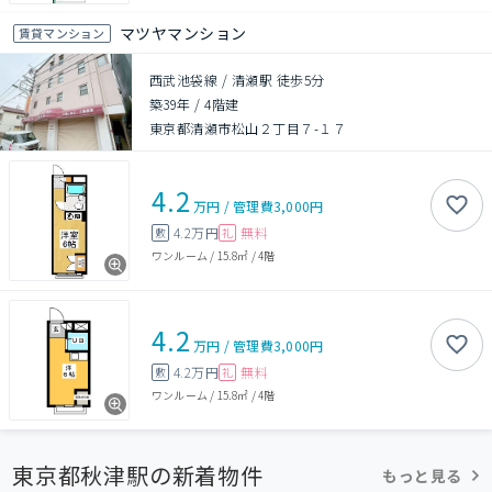
マツヤマンション
賃貸マンション
西武池袋線 / 清瀬駅 徒歩5分
築39年
/
4階建
東京都清瀬市松山２丁目７-１７
4.2
万円
/
管理費
3,000円
4.2万円
無料
敷
礼
ワンルーム
/
15.8㎡
/
4階
4.2
万円
/
管理費
3,000円
4.2万円
無料
敷
礼
ワンルーム
/
15.8㎡
/
4階
東京都秋津駅の新着物件
もっと見る