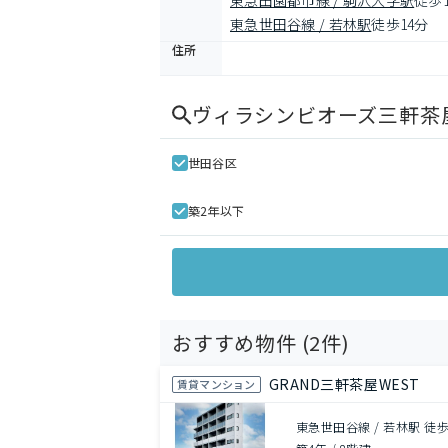
東急田園都市線 / 駒沢大学駅
徒歩
東急世田谷線 / 若林駅
徒歩14分
住所
ヴィラシンビオーズ三軒茶
世田谷区
築2年以下
おすすめ物件 (
2
件)
GRAND三軒茶屋WEST
賃貸マンション
東急世田谷線 / 若林駅 徒歩