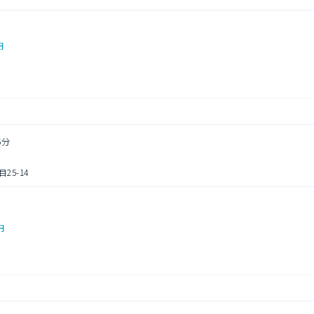
円
5分
5-14
円