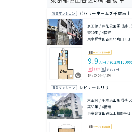
ビバリーホームズ千歳烏山
賃貸マンション
京王線 / 芦花公園駅 徒歩9
築10年
/
4階建
東京都世田谷区北烏山１丁目
9.9
万円
/
管理費
10,00
無料
9.9万円
敷
礼
1K
/
25.54㎡
/
2階
レピナールリサ
賃貸マンション
京王線 / 千歳烏山駅 徒歩5
築39年
/
4階建
東京都世田谷区上祖師谷１丁目