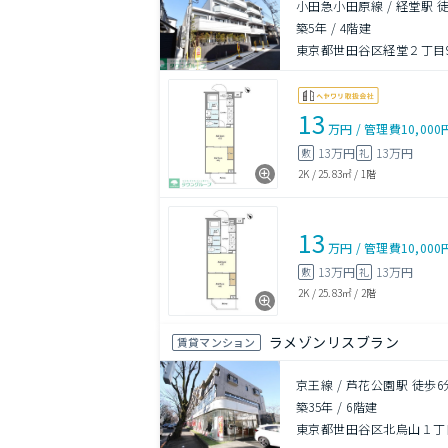
小田急小田原線 / 経堂駅 
築5年
/
4階建
東京都世田谷区経堂２丁目9
13
万円
/
管理費
10,000
13万円
13万円
敷
礼
2K
/
25.83㎡
/
1階
13
万円
/
管理費
10,000
13万円
13万円
敷
礼
2K
/
25.83㎡
/
2階
ラメゾンリスブラン
賃貸マンション
京王線 / 芦花公園駅 徒歩6
築35年
/
6階建
東京都世田谷区北烏山１丁目1