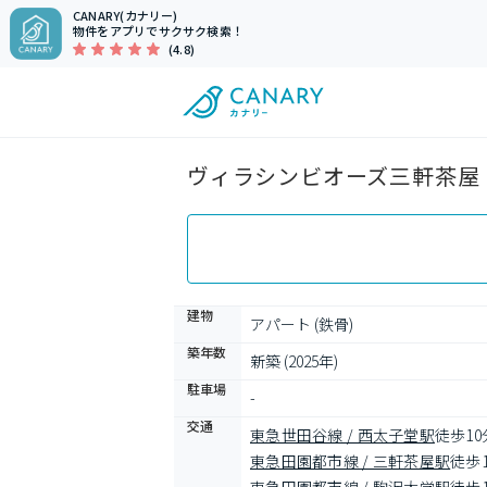
CANARY(カナリー)
物件をアプリでサクサク検索！
(4.8)
ヴィラシンビオーズ三軒茶屋（
建物
アパート (鉄骨)
築年数
新築 (2025年)
駐車場
-
交通
東急世田谷線 / 西太子堂駅
徒歩10
東急田園都市線 / 三軒茶屋駅
徒歩