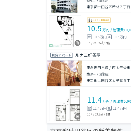
築4年
/
8階建
東京都世田谷区若林２丁目17
10.5
万円
/
管理費
10,
10.5万円
10.5万円
敷
礼
1K
/
25.77㎡
/
5階
ルナ三軒茶屋
賃貸アパート
東急世田谷線 / 西太子堂駅
築8年
/
2階建
東京都世田谷区太子堂５丁目3
11.4
万円
/
管理費
5,0
11.4万円
11.4万円
敷
礼
1DK
/
33.8㎡
/
1階
東京都世田谷区の新着物件