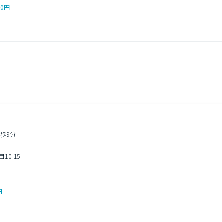
00円
徒歩9分
0-15
円