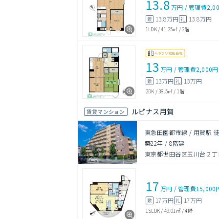
13.8
万円
/
管理費
2,0
13.8万円
13.8万円
敷
礼
1LDK
/
41.25㎡
/
2階
13
万円
/
管理費
2,000円
13万円
13万円
敷
礼
2DK
/
38.5㎡
/
1階
ルピナス用賀
賃貸マンション
東急田園都市線 / 用賀駅 
築22年
/
8階建
東京都世田谷区玉川台２丁目1
17
万円
/
管理費
15,000
17万円
17万円
敷
礼
1SLDK
/
49.01㎡
/
4階