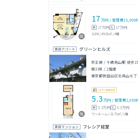
17
万円
/
管理費
15,000
17万円
17万円
敷
礼
1LDK
/
49.01㎡
/
4階
グリーンヒルズ
賃貸アパート
京王線 / 千歳烏山駅 徒歩1
築33年
/
2階建
東京都世田谷区北烏山６丁目2
5.3
万円
/
管理費
2,000
5.3万円
5.3万円
敷
礼
ワンルーム
/
21.73㎡
/
1階
フレシア経堂
賃貸マンション