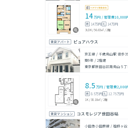
14
万円
/
管理費
10,000
14万円
14万円
敷
礼
3LDK
/
56.65㎡
/
2階
ピュアハウス
賃貸アパート
京王線 / 千歳烏山駅 徒歩3
築9年
/
2階建
東京都世田谷区南烏山５丁目
8.5
万円
/
管理費
2,000
8.5万円
12.75万円
敷
礼
1K
/
30.18㎡
/
2階
コスモレジア世田谷砧
賃貸マンション
小田急小田原線 / 祖師ヶ谷