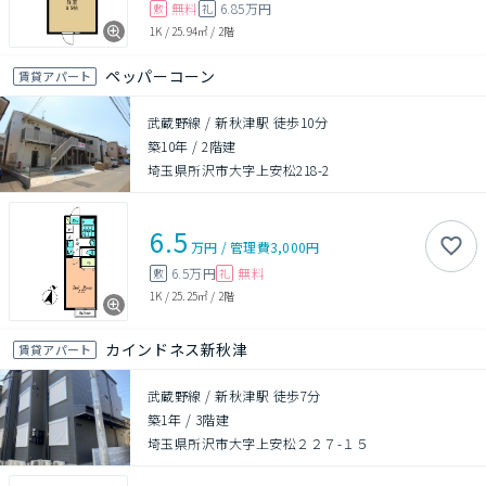
無料
6.85万円
敷
礼
1K
/
25.94㎡
/
2階
ペッパーコーン
賃貸アパート
武蔵野線 / 新秋津駅 徒歩10分
築10年
/
2階建
埼玉県所沢市大字上安松218-2
6.5
万円
/
管理費
3,000円
6.5万円
無料
敷
礼
1K
/
25.25㎡
/
2階
カインドネス新秋津
賃貸アパート
武蔵野線 / 新秋津駅 徒歩7分
築1年
/
3階建
埼玉県所沢市大字上安松２２７-１５