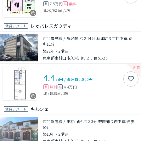
7.5万円
無料
敷
礼
2LDK
/
62.7㎡
/
1階
レオパレスガウディ
賃貸アパート
西武豊島線 / 所沢駅 バス14分 秋津町３丁目下車 徒
歩11分
築22年
/
2階建
東京都東村山市久米川町２丁目51-23
4.4
万円
/
管理費
6,000円
無料
4.4万円
敷
礼
1K
/
19.87㎡
/
2階
キルシェ
賃貸アパート
西武新宿線 / 東村山駅 バス3分 野際通り西下車 徒歩
6分
築13年
/
2階建
東京都東村山市久米川町２丁目29-36