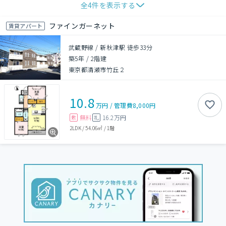
全
4
件を表示する
ファインガーネット
賃貸アパート
武蔵野線 / 新秋津駅 徒歩33分
築5年
/
2階建
東京都清瀬市竹丘２
10.8
万円
/
管理費
8,000円
無料
16.2万円
敷
礼
2LDK
/
54.06㎡
/
1階