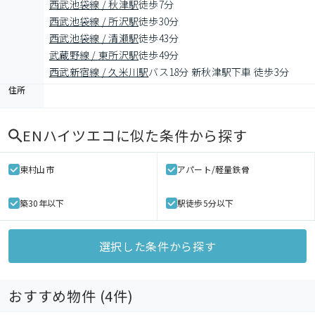
西武池袋線 / 秋津駅
徒歩7分
西武池袋線 / 所沢駅
徒歩30分
西武池袋線 / 清瀬駅
徒歩43分
武蔵野線 / 東所沢駅
徒歩49分
西武新宿線 / 久米川駅
バス18分 新秋津駅下車 徒歩3分
住所
ENハイツエコ
に似た条件から探す
東村山市
アパート/軽量鉄骨
築30年以下
駅徒歩5分以下
選択した条件から探す
おすすめ物件 (
4
件)