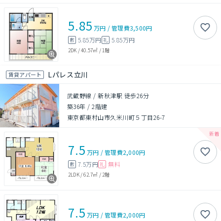
5.85
万円
/
管理費
3,500円
5.85万円
5.85万円
敷
礼
2DK
/
40.57㎡
/
1階
Lパレス立川
賃貸アパート
武蔵野線 / 新秋津駅 徒歩26分
築36年
/
2階建
東京都東村山市久米川町５丁目26-7
7.5
万円
/
管理費
2,000円
7.5万円
無料
敷
礼
2LDK
/
62.7㎡
/
2階
7.5
万円
/
管理費
2,000円