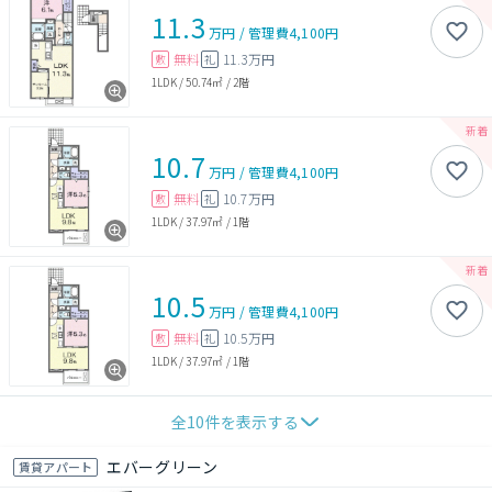
11.3
万円
/
管理費
4,100円
無料
11.3万円
敷
礼
1LDK
/
50.74㎡
/
2階
10.7
万円
/
管理費
4,100円
無料
10.7万円
敷
礼
1LDK
/
37.97㎡
/
1階
10.5
万円
/
管理費
4,100円
無料
10.5万円
敷
礼
1LDK
/
37.97㎡
/
1階
全
10
件を表示する
エバーグリーン
賃貸アパート