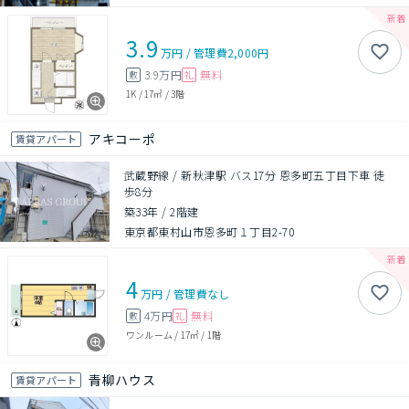
3.9
万円
/
管理費
2,000円
3.9万円
無料
敷
礼
1K
/
17㎡
/
3階
アキコーポ
賃貸アパート
武蔵野線 / 新秋津駅 バス17分 恩多町五丁目下車 徒
歩8分
築33年
/
2階建
東京都東村山市恩多町１丁目2-70
4
万円
/
管理費
なし
4万円
無料
敷
礼
ワンルーム
/
17㎡
/
1階
青柳ハウス
賃貸アパート