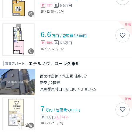
無料
6.6万円
敷
礼
1K
/
32.96㎡
/
1階
6.6
万円
/
管理費
3,500円
無料
6.6万円
敷
礼
1K
/
32.96㎡
/
1階
エテルノヴァローレ久米川
賃貸アパート
西武拝島線 / 萩山駅 徒歩8分
新築
/
2階建
東京都東村山市萩山町４丁目14-27
7
万円
/
管理費
5,000円
7万円
無料
敷
礼
1K
/
20.22㎡
/
2階