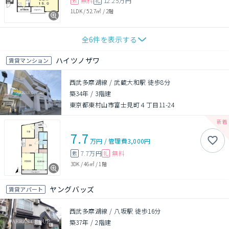
無料
12.25万円
敷
礼
1LDK
/
52.7㎡
/
2階
全
6
件を表示する
ハイツノザワ
賃貸マンション
西武多摩湖線 / 武蔵大和駅 徒歩8分
築34年
/
3階建
東京都東村山市富士見町４丁目11-24
7.7
万円
/
管理費
3,000円
7.7万円
無料
敷
礼
3DK
/
46㎡
/
1階
ヤングバッズ
賃貸アパート
西武多摩湖線 / 八坂駅 徒歩16分
築37年
/
2階建