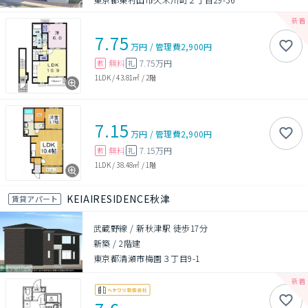
7.75
万円
/
管理費
2,900円
無料
7.75万円
敷
礼
1LDK
/
43.81㎡
/
2階
7.15
万円
/
管理費
2,900円
無料
7.15万円
敷
礼
1LDK
/
38.48㎡
/
1階
KEIAIRESIDENCE秋津
賃貸アパート
武蔵野線 / 新秋津駅 徒歩17分
新築
/
2階建
東京都清瀬市梅園３丁目9-1