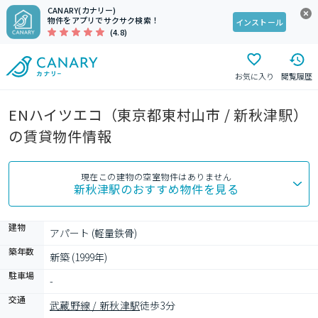
CANARY(カナリー)
物件をアプリでサクサク検索！
インストール
(4.8)
お気に入り
閲覧履歴
ENハイツエコ（東京都東村山市 / 新秋津駅）
の賃貸物件情報
現在この建物の空室物件はありません
新秋津駅
のおすすめ物件を見る
建物
アパート (軽量鉄骨)
築年数
新築 (1999年)
駐車場
-
交通
武蔵野線 / 新秋津駅
徒歩3分