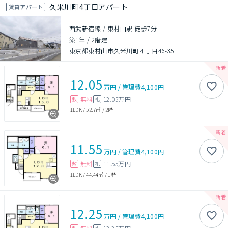
久米川町4丁目アパート
賃貸アパート
西武新宿線 / 東村山駅 徒歩7分
築1年
/
2階建
東京都東村山市久米川町４丁目46-35
12.05
万円
/
管理費
4,100円
無料
12.05万円
敷
礼
1LDK
/
52.7㎡
/
2階
11.55
万円
/
管理費
4,100円
無料
11.55万円
敷
礼
1LDK
/
44.44㎡
/
1階
12.25
万円
/
管理費
4,100円