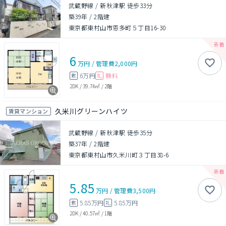
武蔵野線 / 新秋津駅 徒歩33分
築39年
/
2階建
東京都東村山市恩多町５丁目16-30
6
万円
/
管理費
2,000円
6万円
無料
敷
礼
2DK
/
39.74㎡
/
2階
久米川グリーンハイツ
賃貸マンション
武蔵野線 / 新秋津駅 徒歩35分
築37年
/
2階建
東京都東村山市久米川町３丁目38-6
5.85
万円
/
管理費
3,500円
5.85万円
5.85万円
敷
礼
2DK
/
40.57㎡
/
1階