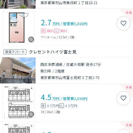
東京都東村山市美住町１丁目18-21
2.7
万円
/
管理費
5,000円
無料
無料
敷
礼
ワンルーム
/
12.5㎡
/
1階
クレセントハイツ富士見
賃貸アパート
西武多摩湖線 / 武蔵大和駅 徒歩17分
築33年
/
2階建
東京都東村山市富士見町３丁目2-70
4.5
万円
/
管理費
2,000円
4.5万円
4.5万円
敷
礼
1K
/
18㎡
/
2階