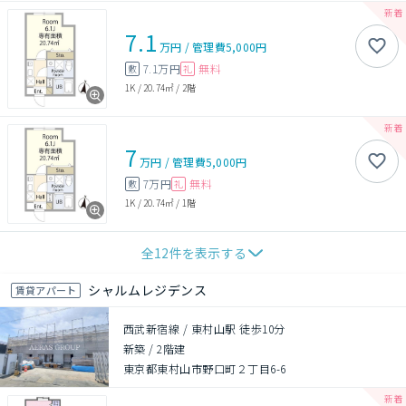
7.1
万円
/
管理費
5,000円
7.1万円
無料
敷
礼
1K
/
20.74㎡
/
2階
7
万円
/
管理費
5,000円
7万円
無料
敷
礼
1K
/
20.74㎡
/
1階
全
12
件を表示する
シャルムレジデンス
賃貸アパート
西武新宿線 / 東村山駅 徒歩10分
新築
/
2階建
東京都東村山市野口町２丁目6-6