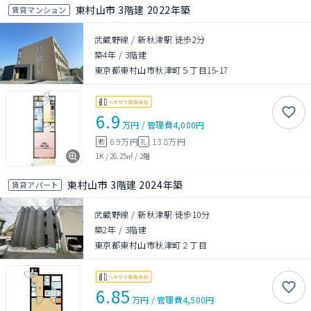
東村山市 3階建 2022年築
賃貸マンション
武蔵野線 / 新秋津駅 徒歩2分
築4年
/
3階建
東京都東村山市秋津町５丁目15-17
6.9
万円
/
管理費
4,000円
6.9万円
13.8万円
敷
礼
1K
/
26.25㎡
/
2階
東村山市 3階建 2024年築
賃貸アパート
武蔵野線 / 新秋津駅 徒歩10分
築2年
/
3階建
東京都東村山市秋津町２丁目
6.85
万円
/
管理費
4,500円