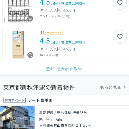
4.5
万円
/
管理費
2,000円
4.5万円
4.5万円
敷
礼
ワンルーム
/
18㎡
/
2階
4.5
万円
/
管理費
2,000円
4.5万円
4.5万円
敷
礼
1K
/
21㎡
/
2階
全
4
件を表示する
東京都新秋津駅の新着物件
もっと見る
アート青葉町
賃貸アパート
武蔵野線 / 新秋津駅 徒歩33分
築33年
/
3階建
東京都東村山市青葉町２丁目2-4