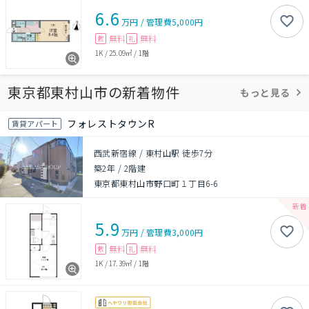
6.6
万円
/
管理費
5,000円
無料
無料
敷
礼
1K
/
25.09㎡
/
1階
東京都東村山市の新着物件
もっと見る
フォレストタウンR
賃貸アパート
西武新宿線 / 東村山駅 徒歩7分
築2年
/
2階建
東京都東村山市野口町１丁目6-6
5.9
万円
/
管理費
3,000円
無料
無料
敷
礼
1K
/
17.39㎡
/
1階