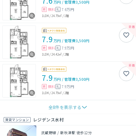
7.6
万円
/
管理費
3,500円
無料
7.6万円
敷
礼
1LDK
/
24.79㎡
/
1階
7.9
万円
/
管理費
3,500円
無料
7.9万円
敷
礼
1LDK
/
24.42㎡
/
2階
7.9
万円
/
管理費
3,500円
無料
7.9万円
敷
礼
1LDK
/
24.79㎡
/
2階
全
8
件を表示する
レジデンス水村
賃貸マンション
武蔵野線 / 新秋津駅 徒歩12分