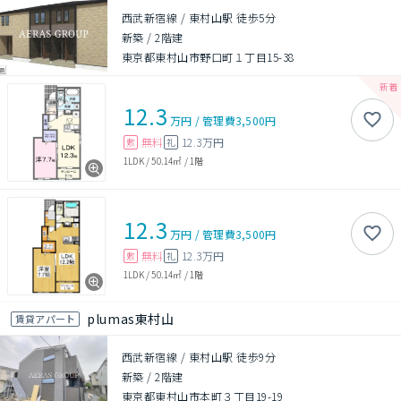
西武新宿線 / 東村山駅 徒歩5分
新築
/
2階建
東京都東村山市野口町１丁目15-38
12.3
万円
/
管理費
3,500円
無料
12.3万円
敷
礼
1LDK
/
50.14㎡
/
1階
12.3
万円
/
管理費
3,500円
無料
12.3万円
敷
礼
1LDK
/
50.14㎡
/
1階
plumas東村山
賃貸アパート
西武新宿線 / 東村山駅 徒歩9分
新築
/
2階建
東京都東村山市本町３丁目19-19