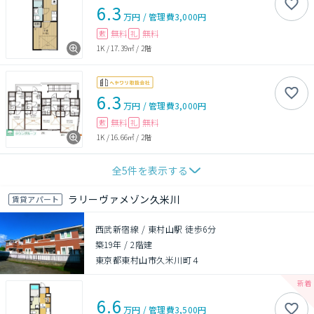
6.3
万円
/
管理費
3,000円
無料
無料
敷
礼
1K
/
17.39㎡
/
2階
6.3
万円
/
管理費
3,000円
無料
無料
敷
礼
1K
/
16.66㎡
/
2階
全
5
件を表示する
ラリーヴァメゾン久米川
賃貸アパート
西武新宿線 / 東村山駅 徒歩6分
築19年
/
2階建
東京都東村山市久米川町４
6.6
万円
/
管理費
3,500円