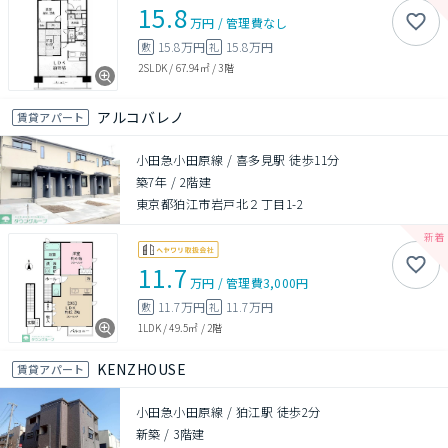
15.8
万円
/
管理費
なし
15.8万円
15.8万円
敷
礼
2SLDK
/
67.94㎡
/
3階
アルコバレノ
賃貸アパート
小田急小田原線 / 喜多見駅 徒歩11分
築7年
/
2階建
東京都狛江市岩戸北２丁目1-2
11.7
万円
/
管理費
3,000円
11.7万円
11.7万円
敷
礼
1LDK
/
49.5㎡
/
2階
KENZHOUSE
賃貸アパート
小田急小田原線 / 狛江駅 徒歩2分
新築
/
3階建