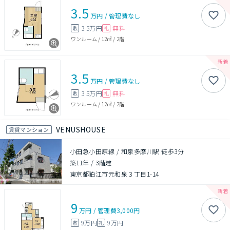
3.5
万円
/
管理費
なし
3.5万円
無料
敷
礼
ワンルーム
/
12㎡
/
2階
3.5
万円
/
管理費
なし
3.5万円
無料
敷
礼
ワンルーム
/
12㎡
/
2階
VENUSHOUSE
賃貸マンション
小田急小田原線 / 和泉多摩川駅 徒歩3分
築11年
/
3階建
東京都狛江市元和泉３丁目1-14
9
万円
/
管理費
3,000円
9万円
9万円
敷
礼