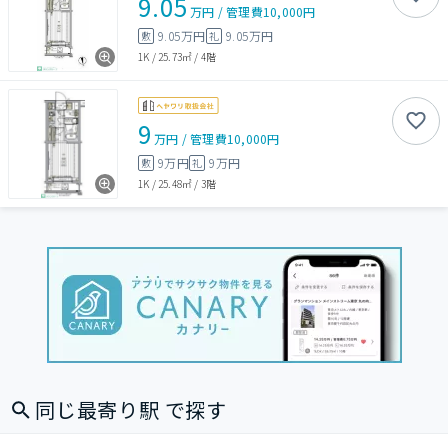
9.05
万円
/
管理費
10,000円
9.05万円
9.05万円
敷
礼
1K
/
25.73㎡
/
4階
9
万円
/
管理費
10,000円
9万円
9万円
敷
礼
1K
/
25.48㎡
/
3階
同じ最寄り駅 で探す