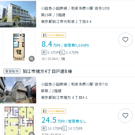
小田急小田原線 / 和泉多摩川駅 徒歩10分
築16年
/
5階建
東京都狛江市元和泉１丁目4-4
8.4
万円
/
管理費
5,000円
8.4万円
8.4万円
敷
礼
1K
/
23.04㎡
/
3階
狛江市猪方4丁目戸建B棟
賃貸物件
小田急小田原線 / 和泉多摩川駅 徒歩7分
新築
/
2階建
東京都狛江市猪方４丁目4-1
24.5
万円
/
管理費
なし
24.5万円
24.5万円
敷
礼
3LDK
/
84.87㎡
/
-