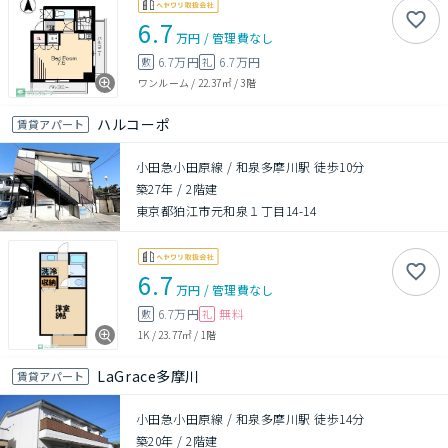
6.7
万円
/
管理費
なし
6.7万円
6.7万円
敷
礼
ワンルーム
/
22.37㎡
/
3階
ハルコーポ
賃貸アパート
小田急小田原線 / 和泉多摩川駅 徒歩10分
築27年
/
2階建
東京都狛江市元和泉１丁目14-14
6.7
万円
/
管理費
なし
6.7万円
無料
敷
礼
1K
/
23.77㎡
/
1階
LaGrace多摩川
賃貸アパート
小田急小田原線 / 和泉多摩川駅 徒歩14分
築20年
/
2階建