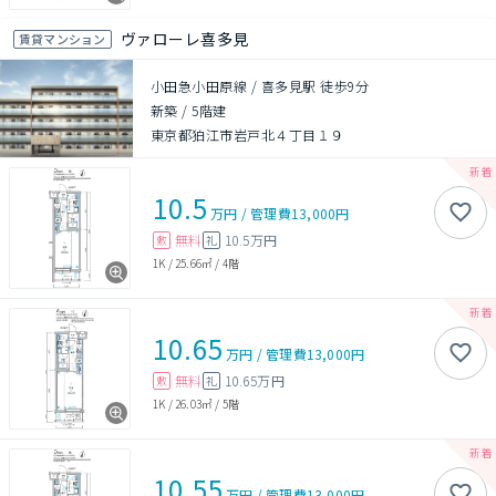
ヴァローレ喜多見
賃貸マンション
小田急小田原線 / 喜多見駅 徒歩9分
新築
/
5階建
東京都狛江市岩戸北４丁目１９
10.5
万円
/
管理費
13,000円
無料
10.5万円
敷
礼
1K
/
25.66㎡
/
4階
10.65
万円
/
管理費
13,000円
無料
10.65万円
敷
礼
1K
/
26.03㎡
/
5階
10.55
万円
/
管理費
13,000円