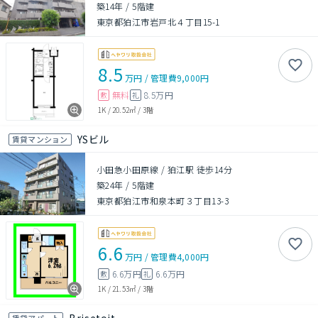
築14年
/
5階建
東京都狛江市岩戸北４丁目15-1
8.5
万円
/
管理費
9,000円
無料
8.5万円
敷
礼
1K
/
20.52㎡
/
3階
YSビル
賃貸マンション
小田急小田原線 / 狛江駅 徒歩14分
築24年
/
5階建
東京都狛江市和泉本町３丁目13-3
6.6
万円
/
管理費
4,000円
6.6万円
6.6万円
敷
礼
1K
/
21.53㎡
/
3階
賃貸アパート