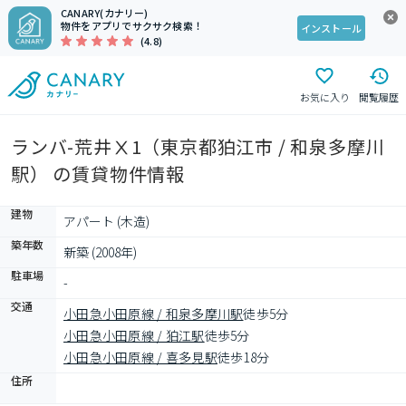
CANARY(カナリー)
物件をアプリでサクサク検索！
インストール
(4.8)
お気に入り
閲覧履歴
ランバ-荒井Ⅹ1（東京都狛江市 / 和泉多摩川
駅） の賃貸物件情報
建物
アパート (木造)
築年数
新築 (2008年)
駐車場
-
交通
小田急小田原線 / 和泉多摩川駅
徒歩5分
小田急小田原線 / 狛江駅
徒歩5分
小田急小田原線 / 喜多見駅
徒歩18分
住所