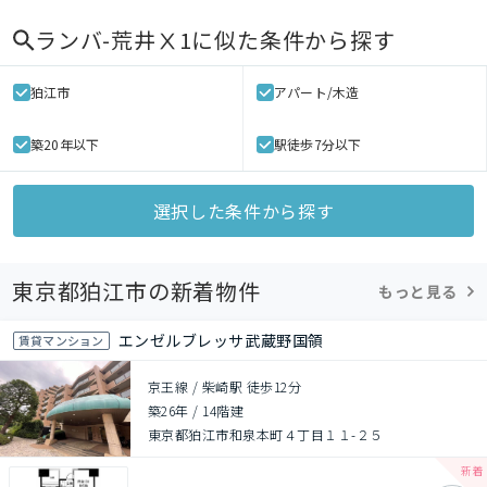
ランバ-荒井Ⅹ1
に似た条件から探す
狛江市
アパート/木造
築20年以下
駅徒歩7分以下
選択した条件から探す
東京都狛江市の新着物件
もっと見る
エンゼルブレッサ武蔵野国領
賃貸マンション
京王線 / 柴崎駅 徒歩12分
築26年
/
14階建
東京都狛江市和泉本町４丁目１１-２５