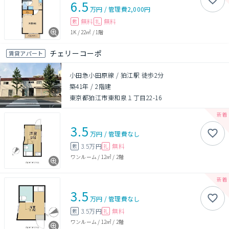
6.5
万円
/
管理費
2,000円
無料
無料
敷
礼
1K
/
22㎡
/
1階
チェリーコーポ
賃貸アパート
小田急小田原線 / 狛江駅 徒歩2分
築41年
/
2階建
東京都狛江市東和泉１丁目22-16
3.5
万円
/
管理費
なし
3.5万円
無料
敷
礼
ワンルーム
/
12㎡
/
2階
3.5
万円
/
管理費
なし
3.5万円
無料
敷
礼
ワンルーム
/
12㎡
/
2階