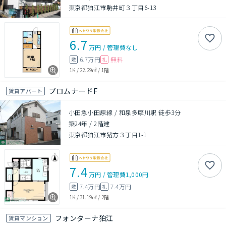
東京都狛江市駒井町３丁目6-13
6.7
万円
/
管理費
なし
6.7万円
無料
敷
礼
1K
/
22.29㎡
/
1階
プロムナードF
賃貸アパート
小田急小田原線 / 和泉多摩川駅 徒歩3分
築24年
/
2階建
東京都狛江市猪方３丁目1-1
7.4
万円
/
管理費
1,000円
7.4万円
7.4万円
敷
礼
1K
/
31.19㎡
/
2階
フォンターナ狛江
賃貸マンション