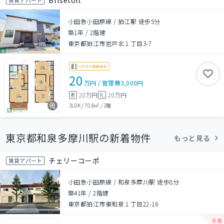
Brisetoit
小田急小田原線 / 狛江駅 徒歩5分
築1年
/
2階建
東京都狛江市岩戸北１丁目3-7
20
万円
/
管理費
3,000円
20万円
20万円
敷
礼
3LDK
/
70.8㎡
/
2階
東京都和泉多摩川駅の新着物件
もっと見る
チェリーコーポ
賃貸アパート
小田急小田原線 / 和泉多摩川駅 徒歩8分
築41年
/
2階建
東京都狛江市東和泉１丁目22-16