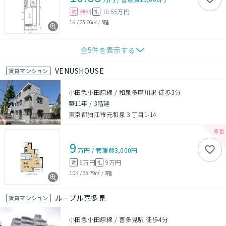
無料
10.55万円
敷
礼
1K
/
25.66㎡
/
5階
全
5
件を表示する
VENUSHOUSE
賃貸マンション
小田急小田原線 / 和泉多摩川駅 徒歩3分
築11年
/
3階建
東京都狛江市元和泉３丁目1-14
9
万円
/
管理費
3,000円
9万円
9万円
敷
礼
1DK
/
35.79㎡
/
3階
ルーブル喜多見
賃貸マンション
小田急小田原線 / 喜多見駅 徒歩4分