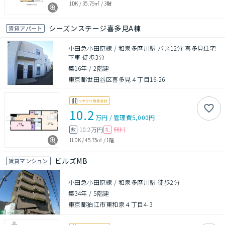
1DK
/
35.79㎡
/
3階
シーズンステージ喜多見A棟
賃貸アパート
小田急小田原線 / 和泉多摩川駅 バス12分 喜多見住宅
下車 徒歩3分
築16年
/
2階建
東京都世田谷区喜多見４丁目16-26
10.2
万円
/
管理費
5,000円
10.2万円
無料
敷
礼
1LDK
/
45.75㎡
/
1階
ビルズMB
賃貸マンション
小田急小田原線 / 和泉多摩川駅 徒歩2分
築34年
/
5階建
東京都狛江市東和泉４丁目4-3