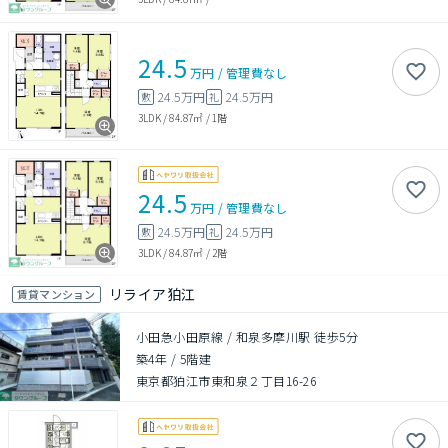
24.5
万円
/
管理費
なし
24.5万円
24.5万円
敷
礼
3LDK
/
84.87㎡
/
1階
24.5
万円
/
管理費
なし
24.5万円
24.5万円
敷
礼
3LDK
/
84.87㎡
/
2階
リライア狛江
賃貸マンション
小田急小田原線 / 和泉多摩川駅 徒歩5分
築4年
/
5階建
東京都狛江市東和泉２丁目16-26