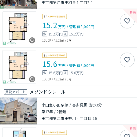
東京都狛江市東和泉１丁目2-1
15.2
万円
/
管理費
8,000円
15.2万円
15.2万円
敷
礼
1SLDK
/
45.02㎡
/
3階
15.6
万円
/
管理費
8,000円
15.6万円
15.6万円
敷
礼
1SLDK
/
45.02㎡
/
3階
メゾンドクレール
賃貸アパート
小田急小田原線 / 喜多見駅 徒歩8分
築17年
/
2階建
東京都狛江市東野川４丁目15-16