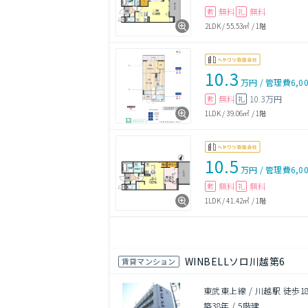
無料
無料
敷
礼
2LDK
/
55.53㎡
/
1階
10.3
万円
/
管理費
6,0
無料
10.3万円
敷
礼
1LDK
/
39.06㎡
/
1階
10.5
万円
/
管理費
6,0
無料
無料
敷
礼
1LDK
/
41.42㎡
/
1階
WINBELLソロ川越第6
賃貸マンション
東武東上線 / 川越駅 徒歩1
築38年
/
5階建