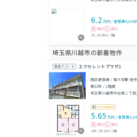
6.2
万円
/
管理費
4,000
無料
無料
敷
礼
1K
/
26.08㎡
/
3階
埼玉県川越市の新着物件
エクセレントプラザ1
賃貸アパート
西武新宿線 / 南大塚駅 徒歩
築32年
/
2階建
埼玉県川越市中台南１丁目21
5.65
万円
/
管理費
3,0
無料
無料
敷
礼
2DK
/
39.22㎡
/
2階