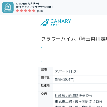
CANARY(カナリー)
物件をアプリでサクサク検索！
(4.8)
フラワーハイム（埼玉県川越市
建物
アパート (木造)
築年数
新築 (2004年)
駐車場
-
交通
川越線 / 的場駅
徒歩12分
東武東上線 / 霞ヶ関駅
徒歩12分