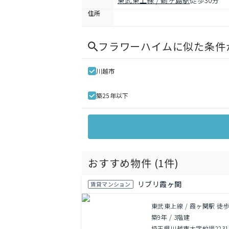
東武東上線 / 鶴ヶ島駅
徒歩30分
住所
フラワーハイム
に似た条件
川越市
築25年以下
おすすめ物件 (
1
件)
リブリ霞ヶ関
賃貸マンション
東武東上線 / 霞ヶ関駅 徒歩
築9年
/
3階建
埼玉県川越市大字的場2231-