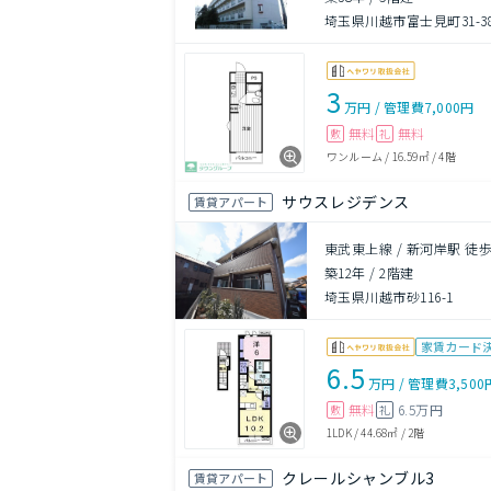
埼玉県川越市富士見町31-3
3
万円
/
管理費
7,000円
無料
無料
敷
礼
ワンルーム
/
16.59㎡
/
4階
サウスレジデンス
賃貸アパート
東武東上線 / 新河岸駅 徒歩
築12年
/
2階建
埼玉県川越市砂116-1
家賃カード
6.5
万円
/
管理費
3,500
無料
6.5万円
敷
礼
1LDK
/
44.68㎡
/
2階
クレールシャンブル3
賃貸アパート