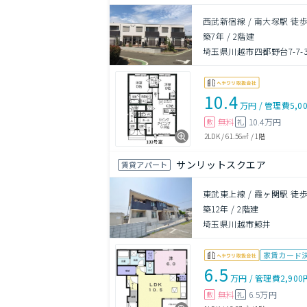
西武新宿線 / 南大塚駅 徒歩
築7年
/
2階建
埼玉県川越市四都野台7-7-
10.4
万円
/
管理費
5,0
無料
10.4万円
敷
礼
2LDK
/
61.56㎡
/
1階
サンリットスクエア
賃貸アパート
東武東上線 / 霞ヶ関駅 徒歩
築12年
/
2階建
埼玉県川越市鯨井
家賃カード
6.5
万円
/
管理費
2,900
無料
6.5万円
敷
礼