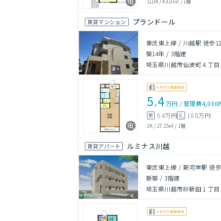
1LDK
/
43.07㎡
/
1階
プランドール
賃貸マンション
東武東上線 / 川越駅 徒歩1
築14年
/
3階建
埼玉県川越市仙波町４丁目16
5.4
万円
/
管理費
4,000
5.4万円
10.8万円
敷
礼
1K
/
27.15㎡
/
1階
ルミナス川越
賃貸アパート
東武東上線 / 新河岸駅 徒歩
新築
/
3階建
埼玉県川越市砂新田１丁目