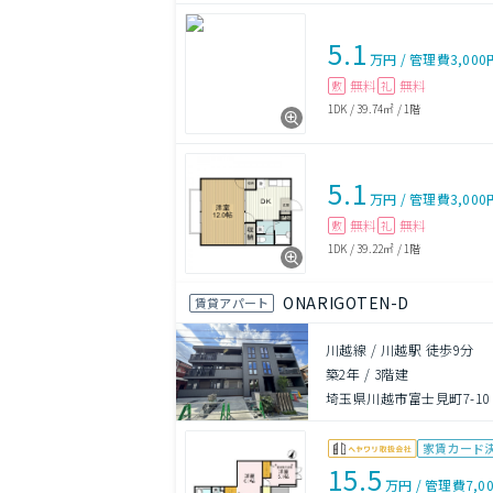
5.1
万円
/
管理費
3,000
無料
無料
敷
礼
1DK
/
39.74㎡
/
1階
5.1
万円
/
管理費
3,000
無料
無料
敷
礼
1DK
/
39.22㎡
/
1階
ONARIGOTEN-D
賃貸アパート
川越線 / 川越駅 徒歩9分
築2年
/
3階建
埼玉県川越市富士見町7-10
家賃カード
15.5
万円
/
管理費
7,0