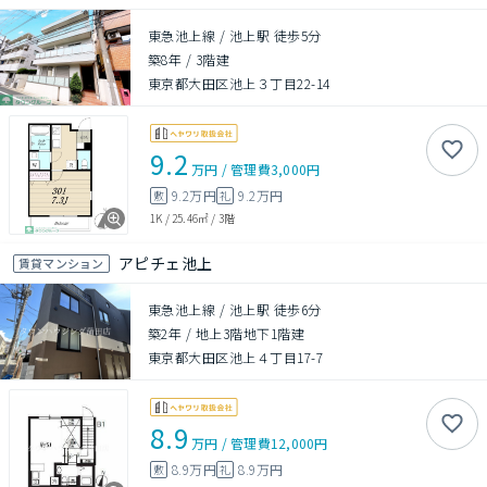
東急池上線 / 池上駅 徒歩5分
築8年
/
3階建
東京都大田区池上３丁目22-14
9.2
万円
/
管理費
3,000円
9.2万円
9.2万円
敷
礼
1K
/
25.46㎡
/
3階
アピチェ池上
賃貸マンション
東急池上線 / 池上駅 徒歩6分
築2年
/
地上3階地下1階建
東京都大田区池上４丁目17-7
8.9
万円
/
管理費
12,000円
8.9万円
8.9万円
敷
礼