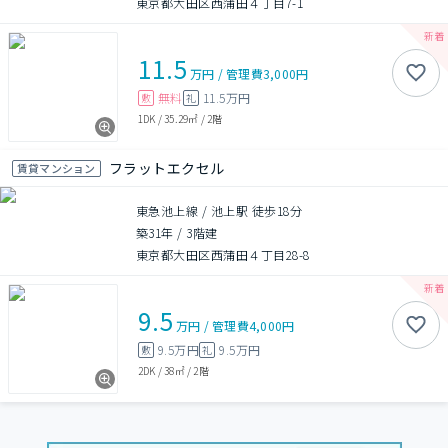
東京都大田区西蒲田４丁目7-1
11.5
万円
/
管理費
3,000円
無料
11.5万円
敷
礼
1DK
/
35.29㎡
/
2階
フラットエクセル
賃貸マンション
東急池上線 / 池上駅 徒歩18分
築31年
/
3階建
東京都大田区西蒲田４丁目28-8
9.5
万円
/
管理費
4,000円
9.5万円
9.5万円
敷
礼
2DK
/
38㎡
/
2階