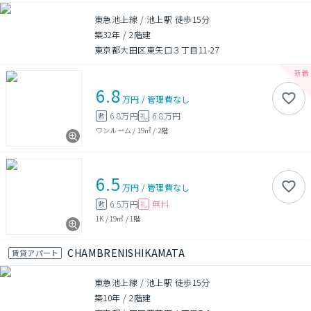
東急池上線 / 池上駅 徒歩15分
築32年
/
2階建
東京都大田区東矢口３丁目11-27
6.8
万円
/
管理費
なし
6.8万円
6.8万円
敷
礼
ワンルーム
/
19㎡
/
2階
6.5
万円
/
管理費
なし
6.5万円
無料
敷
礼
1K
/
19㎡
/
1階
CHAMBRENISHIKAMATA
賃貸アパート
東急池上線 / 池上駅 徒歩15分
築10年
/
2階建