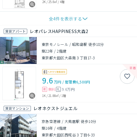
2K
/
25.8㎡
/
4階
全
4
件を表示する
レオパレスHAPPINESS大森2
賃貸アパート
東京モノレール / 昭和島駅 徒歩18分
築22年
/
2階建
東京都大田区大森南３丁目17-3
9.6
万円
/
管理費
6,500円
無料
9.6万円
敷
礼
1K
/
21.88㎡
/
1階
レオネクストジュエル
賃貸マンション
京急空港線 / 大鳥居駅 徒歩10分
築16年
/
4階建
東京都大田区西糀谷３丁目6-33