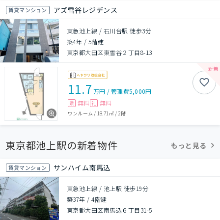
アズ雪谷レジデンス
賃貸マンション
東急池上線 / 石川台駅 徒歩3分
築4年
/
5階建
東京都大田区東雪谷２丁目8-13
11.7
万円
/
管理費
5,000円
無料
無料
敷
礼
ワンルーム
/
18.71㎡
/
2階
東京都池上駅の新着物件
もっと見る
サンハイム南馬込
賃貸マンション
東急池上線 / 池上駅 徒歩19分
築37年
/
4階建
東京都大田区南馬込６丁目31-5