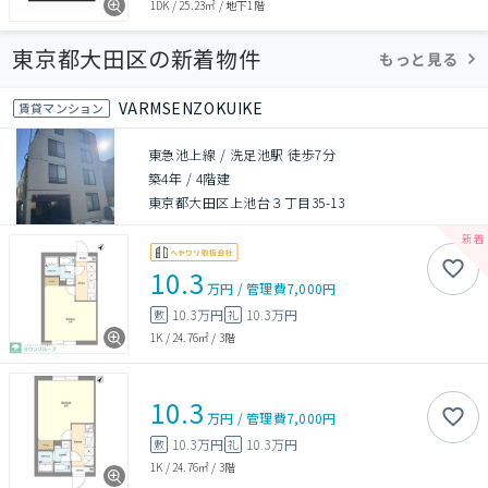
1DK
/
25.23㎡
/
地下1階
東京都大田区の新着物件
もっと見る
VARMSENZOKUIKE
賃貸マンション
東急池上線 / 洗足池駅 徒歩7分
築4年
/
4階建
東京都大田区上池台３丁目35-13
10.3
万円
/
管理費
7,000円
10.3万円
10.3万円
敷
礼
1K
/
24.76㎡
/
3階
10.3
万円
/
管理費
7,000円
10.3万円
10.3万円
敷
礼
1K
/
24.76㎡
/
3階