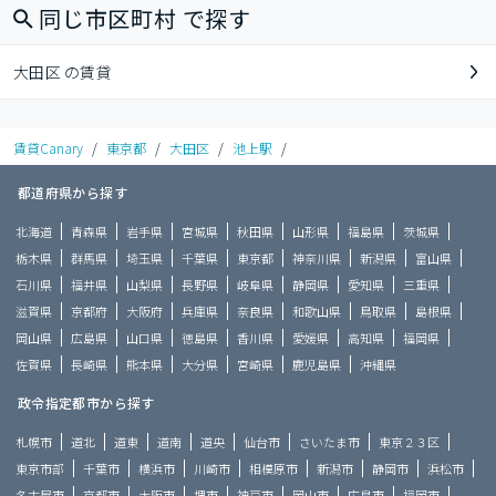
同じ市区町村 で探す
大田区 の賃貸
賃貸Canary
/
東京都
/
大田区
/
池上駅
/
都道府県から探す
北海道
青森県
岩手県
宮城県
秋田県
山形県
福島県
茨城県
栃木県
群馬県
埼玉県
千葉県
東京都
神奈川県
新潟県
富山県
石川県
福井県
山梨県
長野県
岐阜県
静岡県
愛知県
三重県
滋賀県
京都府
大阪府
兵庫県
奈良県
和歌山県
鳥取県
島根県
岡山県
広島県
山口県
徳島県
香川県
愛媛県
高知県
福岡県
佐賀県
長崎県
熊本県
大分県
宮崎県
鹿児島県
沖縄県
政令指定都市から探す
札幌市
道北
道東
道南
道央
仙台市
さいたま市
東京２３区
東京市部
千葉市
横浜市
川崎市
相模原市
新潟市
静岡市
浜松市
名古屋市
京都市
大阪市
堺市
神戸市
岡山市
広島市
福岡市