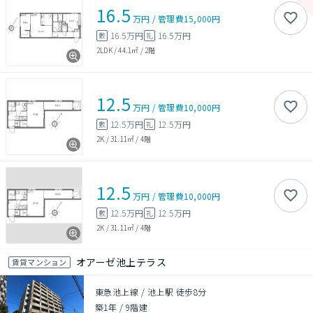
16.5
万円
/
管理費
15,000円
16.5万円
16.5万円
敷
礼
2LDK
/
44.1㎡
/
2階
12.5
万円
/
管理費
10,000円
12.5万円
12.5万円
敷
礼
2K
/
31.11㎡
/
4階
12.5
万円
/
管理費
10,000円
12.5万円
12.5万円
敷
礼
2K
/
31.11㎡
/
4階
オアーゼ池上テラス
賃貸マンション
東急池上線 / 池上駅 徒歩8分
築1年
/
9階建