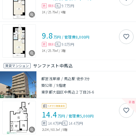
無料
9.7万円
敷
礼
1K
/
25.79㎡
/
4階
9.8
万円
/
管理費
8,000円
無料
9.8万円
敷
礼
1K
/
25.79㎡
/
3階
サンファスト中馬込
賃貸マンション
都営浅草線 / 馬込駅 徒歩3分
築52年
/
9階建
東京都大田区中馬込２丁目26-6
14.4
万円
/
管理費
5,000円
14.4万円
14.4万円
敷
礼
2LDK
/
60.3㎡
/
8階