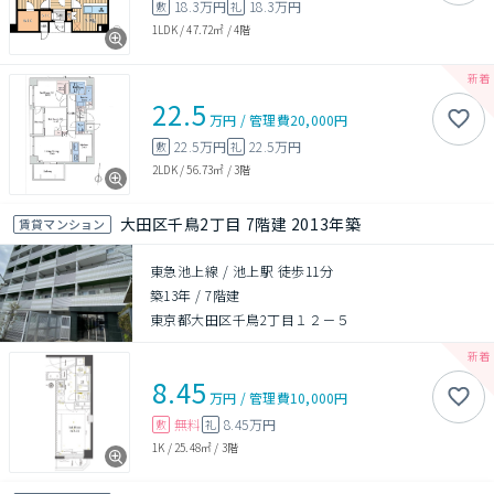
18.3万円
18.3万円
敷
礼
1LDK
/
47.72㎡
/
4階
22.5
万円
/
管理費
20,000円
22.5万円
22.5万円
敷
礼
2LDK
/
56.73㎡
/
3階
大田区千鳥2丁目 7階建 2013年築
賃貸マンション
東急池上線 / 池上駅 徒歩11分
築13年
/
7階建
東京都大田区千鳥2丁目１２－５
8.45
万円
/
管理費
10,000円
無料
8.45万円
敷
礼
1K
/
25.48㎡
/
3階