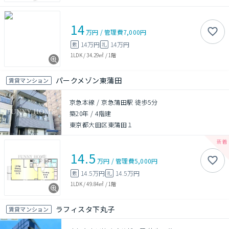
14
万円
/
管理費
7,000円
14万円
14万円
敷
礼
1LDK
/
34.29㎡
/
1階
パークメゾン東蒲田
賃貸マンション
京急本線 / 京急蒲田駅 徒歩5分
築20年
/
4階建
東京都大田区東蒲田１
14.5
万円
/
管理費
5,000円
14.5万円
14.5万円
敷
礼
1LDK
/
49.84㎡
/
1階
ラフィスタ下丸子
賃貸マンション