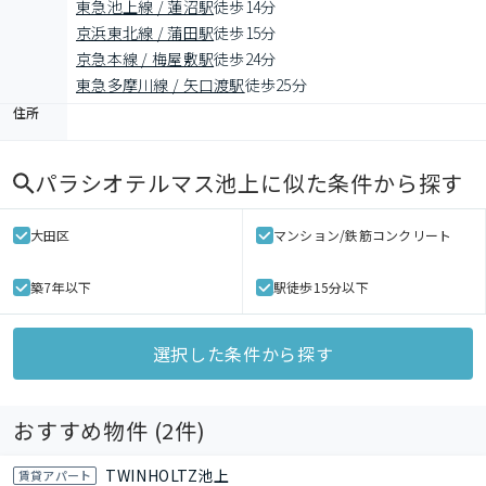
東急池上線 / 蓮沼駅
徒歩14分
京浜東北線 / 蒲田駅
徒歩15分
京急本線 / 梅屋敷駅
徒歩24分
東急多摩川線 / 矢口渡駅
徒歩25分
住所
パラシオテルマス池上
に似た条件から探す
大田区
マンション/鉄筋コンクリート
築7年以下
駅徒歩15分以下
選択した条件から探す
おすすめ物件 (
2
件)
TWINHOLTZ池上
賃貸アパート