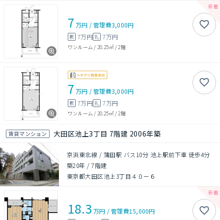
7
万円
/
管理費
3,000円
7万円
7万円
敷
礼
ワンルーム
/
20.25㎡
/
2階
7
万円
/
管理費
3,000円
7万円
7万円
敷
礼
ワンルーム
/
20.25㎡
/
2階
大田区池上3丁目 7階建 2006年築
賃貸マンション
京浜東北線 / 蒲田駅 バス10分 池上駅前下車 徒歩4分
築20年
/
7階建
東京都大田区池上3丁目４０ー６
18.3
万円
/
管理費
15,000円