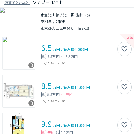
ソアブール池上
賃貸マンション
東急池上線 / 池上駅 徒歩12分
築21年
/
7階建
東京都大田区中央８丁目7-18
6.5
万円
/
管理費
6,000円
6.5万円
6.5万円
敷
礼
1K
/
20.06㎡
/
7階
8.5
万円
/
管理費
10,000円
8.5万円
無料
敷
礼
1K
/
20.06㎡
/
7階
9.9
万円
/
管理費
11,000円
無料
9.9万円
敷
礼