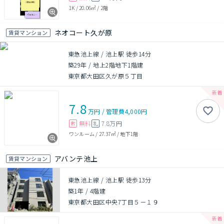
1K
/
20.06㎡
/
2階
ネオコート久が原
賃貸マンション
東急池上線 / 池上駅 徒歩14分
築29年
/
地上2階地下1階建
東京都大田区久が原５丁目
7.8
万円
/
管理費
4,000円
無料
7.8万円
敷
礼
ワンルーム
/
27.37㎡
/
地下1階
アバンテ池上
賃貸マンション
東急池上線 / 池上駅 徒歩13分
築1年
/
4階建
東京都大田区中央7丁目５－１９