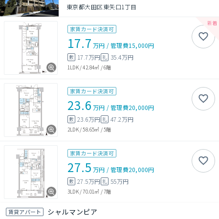
東京都大田区東矢口1丁目
家賃カード決済可
17.7
万円
/
管理費
15,000円
17.7万円
35.4万円
敷
礼
1LDK
/
42.84㎡
/
6階
家賃カード決済可
23.6
万円
/
管理費
20,000円
23.6万円
47.2万円
敷
礼
2LDK
/
58.65㎡
/
5階
家賃カード決済可
27.5
万円
/
管理費
20,000円
27.5万円
55万円
敷
礼
3LDK
/
70.01㎡
/
7階
シャルマンピア
賃貸アパート