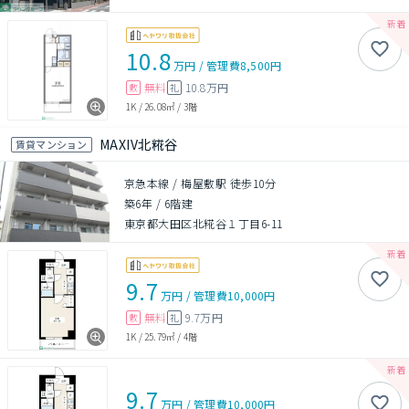
10.8
万円
/
管理費
8,500円
無料
10.8万円
敷
礼
1K
/
26.08㎡
/
3階
MAXIV北糀谷
賃貸マンション
京急本線 / 梅屋敷駅 徒歩10分
築6年
/
6階建
東京都大田区北糀谷１丁目6-11
9.7
万円
/
管理費
10,000円
無料
9.7万円
敷
礼
1K
/
25.79㎡
/
4階
9.7
万円
/
管理費
10,000円