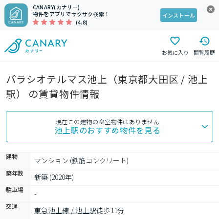
CANARY(カナリー)
物件をアプリでサクサク検索！
インストール
(4.8)
お気に入り
閲覧履歴
パラシオテルマス池上（東京都大田区 / 池上
駅） の賃貸物件情報
現在この建物の空室物件はありません
池上駅
のおすすめ物件を見る
建物
マンション (鉄筋コンクリート)
築年数
新築 (2020年)
駐車場
-
交通
東急池上線 / 池上駅
徒歩11分