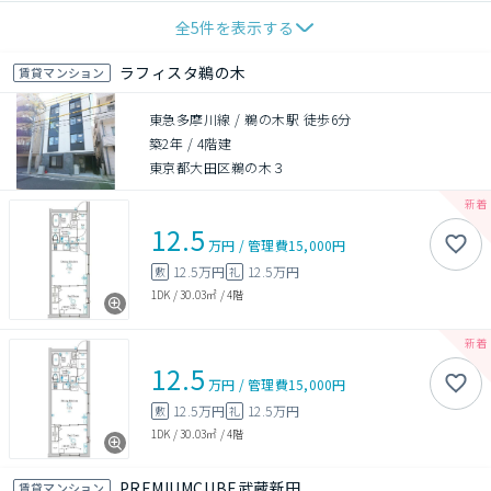
全
5
件を表示する
ラフィスタ鵜の木
賃貸マンション
東急多摩川線 / 鵜の木駅 徒歩6分
築2年
/
4階建
東京都大田区鵜の木３
12.5
万円
/
管理費
15,000円
12.5万円
12.5万円
敷
礼
1DK
/
30.03㎡
/
4階
12.5
万円
/
管理費
15,000円
12.5万円
12.5万円
敷
礼
1DK
/
30.03㎡
/
4階
PREMIUMCUBE武蔵新田
賃貸マンション