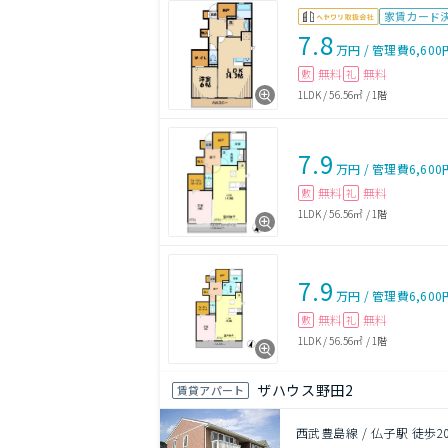
家賃カード
7.8
万円
/
管理費
6,600
無料
無料
敷
礼
1LDK
/
56.56㎡
/
1階
7.9
万円
/
管理費
6,600
無料
無料
敷
礼
1LDK
/
56.56㎡
/
1階
7.9
万円
/
管理費
6,600
無料
無料
敷
礼
1LDK
/
56.56㎡
/
1階
ザハウス野田2
賃貸アパート
西武豊島線 / 仏子駅 徒歩2