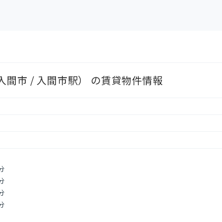
間市 / 入間市駅） の賃貸物件情報
分
分
分
分