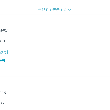
全
15
件を表示する
徒歩8分
-1
決済可
00円
23分
48