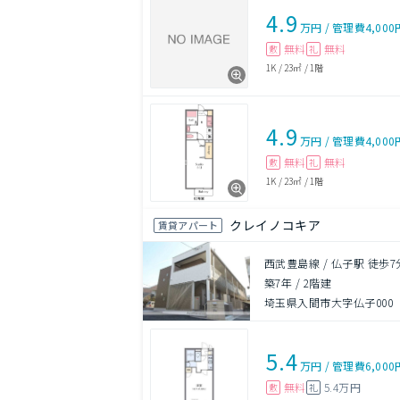
4.9
万円
/
管理費
4,000
無料
無料
敷
礼
1K
/
23㎡
/
1階
4.9
万円
/
管理費
4,000
無料
無料
敷
礼
1K
/
23㎡
/
1階
クレイノコキア
賃貸アパート
西武豊島線 / 仏子駅 徒歩7
築7年
/
2階建
埼玉県入間市大字仏子000
5.4
万円
/
管理費
6,000
無料
5.4万円
敷
礼