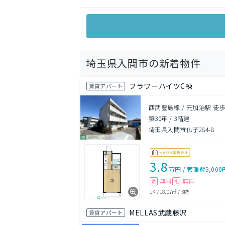
埼玉県入間市の新着物件
フラワーハイツC棟
賃貸アパート
西武豊島線 / 元加治駅 徒歩
築30年
/
3階建
埼玉県入間市仏子284-8
3.8
万円
/
管理費
3,000
無料
無料
敷
礼
1K
/
18.07㎡
/
3階
MELLAS武蔵藤沢
賃貸アパート