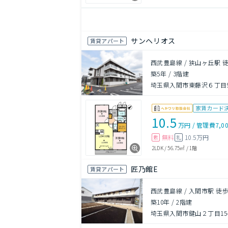
サンヘリオス
賃貸アパート
西武豊島線 / 狭山ヶ丘駅 
築5年
/
3階建
埼玉県入間市東藤沢６丁目98
家賃カード
10.5
万円
/
管理費
7,0
無料
10.5万円
敷
礼
2LDK
/
56.75㎡
/
1階
匠乃館E
賃貸アパート
西武豊島線 / 入間市駅 徒歩
築10年
/
2階建
埼玉県入間市鍵山２丁目15-