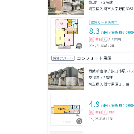
築18年
/
2階建
埼玉県入間市大字野田3051-
家賃カード決済可
8.3
万円
/
管理費
6,000
無料
8.3万円
敷
礼
2DK
/
51.69㎡
/
2階
コンフォート黒須
賃貸アパート
西武新宿線 / 狭山市駅 バ
築18年
/
2階建
埼玉県入間市黒須１丁目
4.9
万円
/
管理費
4,000
無料
無料
敷
礼
1K
/
23.39㎡
/
1階