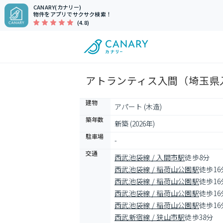
CANARY(カナリー)
物件をアプリでサクサク検索！
(4.8)
アトランティス入間（埼玉県入
建物
アパート (木造)
築年数
新築 (2026年)
駐車場
-
交通
西武池袋線 / 入間市駅
徒歩8分
西武池袋線 / 稲荷山公園駅
徒歩16
西武池袋線 / 稲荷山公園駅
徒歩16
西武池袋線 / 稲荷山公園駅
徒歩16
西武池袋線 / 稲荷山公園駅
徒歩16
西武新宿線 / 狭山市駅
徒歩38分