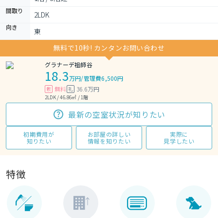
間取り
2LDK 
向き
東
無料で10秒! カンタンお問い合わせ
グラナーデ祖師谷
18.3
万円
/
管理費6,500円
無料
36.6万円
敷
礼
2LDK / 46.86㎡ / 1階
最新の空室状況が知りたい
初期費用が
お部屋の詳しい
実際に
知りたい
情報を知りたい
見学したい
特徴