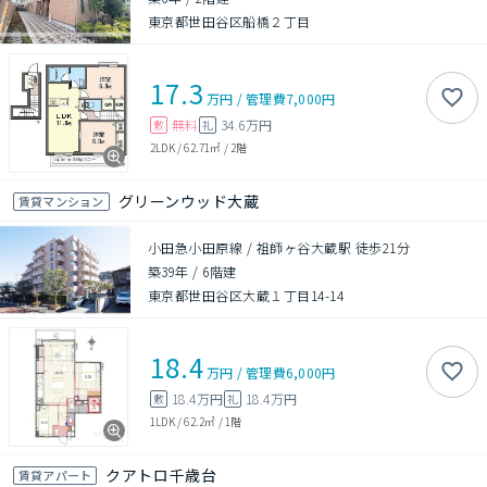
東京都世田谷区船橋２丁目
17.3
万円
/
管理費
7,000円
無料
34.6万円
敷
礼
2LDK
/
62.71㎡
/
2階
グリーンウッド大蔵
賃貸マンション
小田急小田原線 / 祖師ヶ谷大蔵駅 徒歩21分
築39年
/
6階建
東京都世田谷区大蔵１丁目14-14
18.4
万円
/
管理費
6,000円
18.4万円
18.4万円
敷
礼
1LDK
/
62.2㎡
/
1階
クアトロ千歳台
賃貸アパート