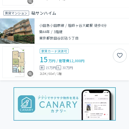
砧サンハイム
賃貸マンション
小田急小田原線 / 祖師ヶ谷大蔵駅 徒歩6分
築44年
/
3階建
東京都世田谷区砧５丁目
家賃カード決済可
15
万円
/
管理費
12,000円
15万円
30万円
敷
礼
2LDK
/
60㎡
/
1階