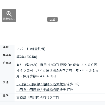
画像を拡大
1/25
建物
アパート (軽量鉄骨)
築年数
築2年 (2024年)
駐車場
有り（敷地内） 費用: 4,400円 距離: 0m 備考: ４４００円　
４４００円　バイク置き場のみ空き有　敷・礼・更１ヵ
月・仲介手数料４８４０円
交通
小田急小田原線 / 祖師ヶ谷大蔵駅
徒歩10分
小田急小田原線 / 千歳船橋駅
徒歩17分
住所
東京都世田谷区祖師谷２丁目