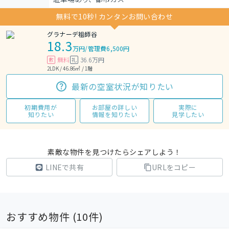
無料で10秒! カンタンお問い合わせ
グラナーデ祖師谷
18.3
万円
/
管理費6,500円
無料
36.6万円
敷
礼
2LDK / 46.86㎡ / 1階
最新の空室状況が知りたい
初期費用が
お部屋の詳しい
実際に
知りたい
情報を知りたい
見学したい
素敵な物件を見つけたらシェアしよう！
LINEで共有
URLをコピー
おすすめ物件 (
10
件)