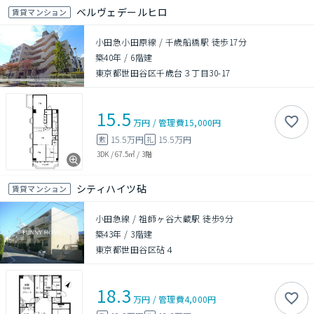
ベルヴェデールヒロ
賃貸マンション
小田急小田原線 / 千歳船橋駅 徒歩17分
築40年
/
6階建
東京都世田谷区千歳台３丁目30-17
15.5
万円
/
管理費
15,000円
15.5万円
15.5万円
敷
礼
3DK
/
67.5㎡
/
3階
シティハイツ砧
賃貸マンション
小田急線 / 祖師ヶ谷大蔵駅 徒歩9分
築43年
/
3階建
東京都世田谷区砧４
18.3
万円
/
管理費
4,000円