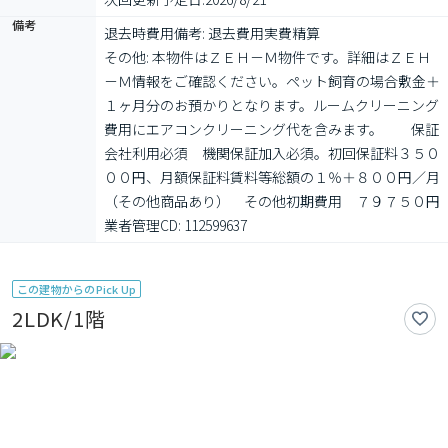
備考
退去時費用備考: 退去費用実費精算

その他: 本物件はＺＥＨ－Ｍ物件です。詳細はＺＥＨ
－Ｍ情報をご確認ください。ペット飼育の場合敷金＋
１ヶ月分のお預かりとなります。ルームクリーニング
費用にエアコンクリーニング代を含みます。　　保証
会社利用必須　機関保証加入必須。初回保証料３５０
００円、月額保証料賃料等総額の１％＋８００円／月
（その他商品あり）　その他初期費用　７９７５０円

業者管理CD: 112599637
この建物からのPick Up
2LDK/1階