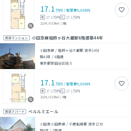
17.1
万円
/
管理費
9,000円
17.1万円
17.1万円
敷
礼
2LDK
/
63.98㎡
/
3階
小田急線祖師ヶ谷大蔵駅6階建築44年
賃貸マンション
小田急線 / 祖師ヶ谷大蔵駅 徒歩14分
築43年
/
6階建
東京都世田谷区砧５
17.1
万円
/
管理費
9,000円
17.1万円
17.1万円
敷
礼
2LDK
/
63.98㎡
/
3階
ベルルミエール
賃貸アパート
小田急小田原線 / 千歳船橋駅 徒歩12分
築6年
/
2階建