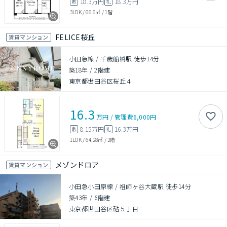
18.3万円
18.3万円
敷
礼
3LDK
/
66.6㎡
/
1階
FELICE桜丘
賃貸マンション
小田急線 / 千歳船橋駅 徒歩14分
築18年
/
2階建
東京都世田谷区桜丘４
16.3
万円
/
管理費
6,000円
8.15万円
16.3万円
敷
礼
1LDK
/
64.28㎡
/
2階
メゾンドロア
賃貸マンション
小田急小田原線 / 祖師ヶ谷大蔵駅 徒歩14分
築43年
/
6階建
東京都世田谷区砧５丁目