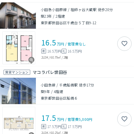
小田急小田原線 / 祖師ヶ谷大蔵駅 徒歩20分
築23年
/
2階建
東京都世田谷区千歳台５丁目9-12
16.5
万円
/
管理費
なし
16.5万円
16.5万円
敷
礼
2LDK
/
60.79㎡
/
2階
マコラパレ世田谷
賃貸マンション
小田急線 / 千歳船橋駅 徒歩17分
築9年
/
4階建
東京都世田谷区船橋６
17.5
万円
/
管理費
5,000円
17.5万円
17.5万円
敷
礼
2LDK
/
60.25㎡
/
2階