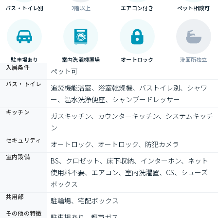
バス・トイレ別
2階以上
エアコン付き
ペット相談可
駐車場あり
室内洗濯機置場
オートロック
洗面所独立
入居条件
ペット可
バス・トイレ
追焚機能浴室、浴室乾燥機、バストイレ別、シャワ
ー、温水洗浄便座、シャンプードレッサー
キッチン
ガスキッチン、カウンターキッチン、システムキッチ
ン
セキュリティ
オートロック、オートロック、防犯カメラ
室内設備
BS、クロゼット、床下収納、インターホン、ネット
使用料不要、エアコン、室内洗濯置、CS、シューズ
ボックス
共用部
駐輪場、宅配ボックス
その他の特徴
駐車場あり、都市ガス