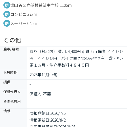
世田谷区立船橋希望中学校 1106m
コンビニ 373m
スーパー 645m
その他
駐車/駐輪
有り（敷地内） 費用: 4,400円 距離: 0m 備考: ４４００
円　４４００円　バイク置き場のみ空き有　敷・礼・
更１ヵ月・仲介手数料４８４０円
入居時期
2026年10月中旬
損保
-
保証代行人
保証人: 不要
その他費用
-
情報
情報登録日:
2026/7/5
情報更新日:
2026/8/2
次回更新予定日:
2026/8/21