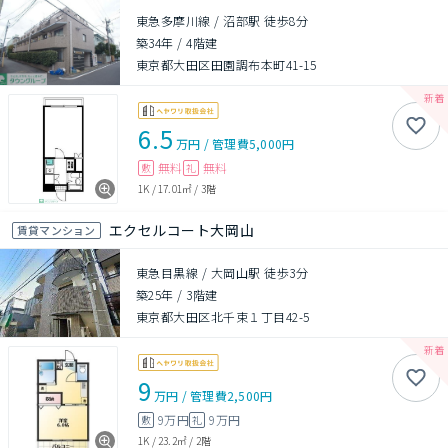
東急多摩川線 / 沼部駅 徒歩8分
築34年
/
4階建
東京都大田区田園調布本町41-15
6.5
万円
/
管理費
5,000円
無料
無料
敷
礼
1K
/
17.01㎡
/
3階
エクセルコート大岡山
賃貸マンション
東急目黒線 / 大岡山駅 徒歩3分
築25年
/
3階建
東京都大田区北千束１丁目42-5
9
万円
/
管理費
2,500円
9万円
9万円
敷
礼
1K
/
23.2㎡
/
2階