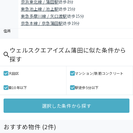
京浜東北線 / 蒲田駅
徒歩8分
東急池上線 / 池上駅
徒歩15分
東急多摩川線 / 矢口渡駅
徒歩15分
京急本線 / 京急蒲田駅
徒歩19分
住所
ウェルスクエアイズム蒲田
に似た条件から
探す
大田区
マンション/鉄筋コンクリート
築10年以下
駅徒歩5分以下
選択した条件から探す
おすすめ物件 (
2
件)