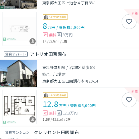
東京都大田区上池台４丁目33-1
8
万円
/
管理費
5,000円
無料
8万円
敷
礼
1K
/
19.87㎡
/
1階
アトリオ田園調布
賃貸アパート
東急多摩川線 / 沼部駅 徒歩6分
築7年
/
2階建
東京都大田区田園調布本町20-14
12.8
万円
/
管理費
3,000円
無料
12.8万円
敷
礼
1LDK
/
42.91㎡
/
2階
クレッセント田園調布
賃貸マンション