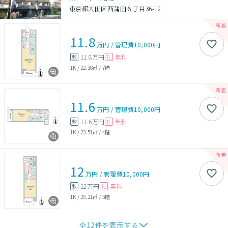
東京都大田区西蒲田６丁目36-12
11.8
万円
/
管理費
10,000円
11.8万円
無料
敷
礼
1K
/
22.38㎡
/
7階
11.6
万円
/
管理費
10,000円
11.6万円
無料
敷
礼
1K
/
23.51㎡
/
4階
12
万円
/
管理費
10,000円
12万円
無料
敷
礼
1K
/
25.21㎡
/
5階
全
12
件を表示する