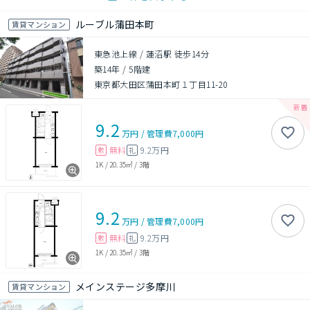
ルーブル蒲田本町
賃貸マンション
東急池上線 / 蓮沼駅 徒歩14分
築14年
/
5階建
東京都大田区蒲田本町１丁目11-20
9.2
万円
/
管理費
7,000円
無料
9.2万円
敷
礼
1K
/
20.35㎡
/
3階
9.2
万円
/
管理費
7,000円
無料
9.2万円
敷
礼
1K
/
20.35㎡
/
3階
メインステージ多摩川
賃貸マンション