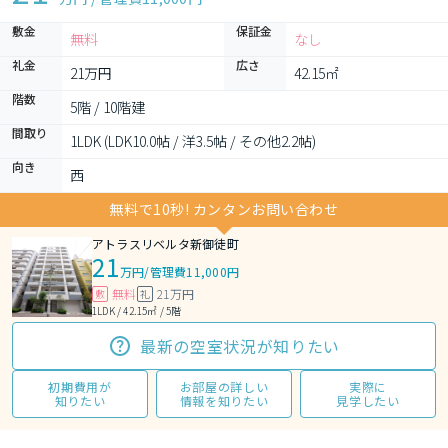
敷金
保証金
無料
なし
礼金
広さ
21万円
42.15㎡
階数
5階 / 10階建
間取り
1LDK (LDK10.0帖 / 洋3.5帖 / その他2.2帖)
向き
西
無料で10秒! カンタンお問い合わせ
アトラスリベルタ新御徒町
21
万円
/
管理費11,000円
無料
21万円
敷
礼
1LDK / 42.15㎡ / 5階
最新の空室状況が知りたい
初期費用が
お部屋の詳しい
実際に
知りたい
情報を知りたい
見学したい