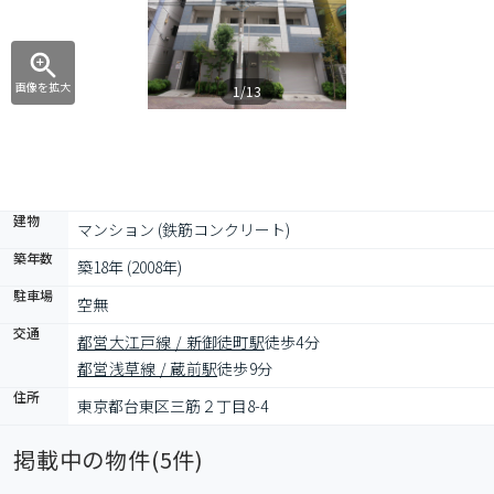
画像を拡大
1/13
建物
マンション (鉄筋コンクリート)
築年数
築18年 (2008年)
駐車場
空無
交通
都営大江戸線 / 新御徒町駅
徒歩4分
都営浅草線 / 蔵前駅
徒歩9分
住所
東京都台東区三筋２丁目8-4
掲載中の物件(
5
件)