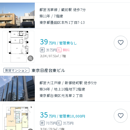
都営浅草線 / 蔵前駅 徒歩7分
築11年
/
7階建
東京都墨田区本所1丁目7-13
39
万円
/
管理費
なし
39万円
無料
敷
礼
2LDK
/
87.52㎡
/
7階
東京日産台東ビル
賃貸マンション
都営大江戸線 / 新御徒町駅 徒歩5分
築34年
/
地上10階地下2階建
東京都台東区元浅草２丁目
35
万円
/
管理費
10,000円
70万円
35万円
敷
礼
3LDK
/
78.9㎡
/
9階