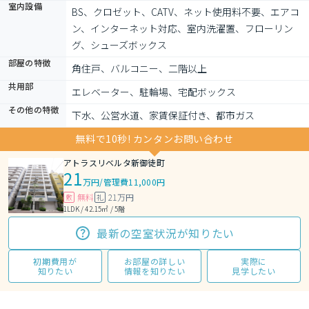
室内設備
BS、クロゼット、CATV、ネット使用料不要、エアコ
ン、インターネット対応、室内洗濯置、フローリン
グ、シューズボックス
部屋の特徴
角住戸、バルコニー、二階以上
共用部
エレベーター、駐輪場、宅配ボックス
その他の特徴
下水、公営水道、家賃保証付き、都市ガス
無料で10秒! カンタンお問い合わせ
アトラスリベルタ新御徒町
21
万円
/
管理費11,000円
無料
21万円
敷
礼
1LDK / 42.15㎡ / 5階
最新の空室状況が知りたい
初期費用が
お部屋の詳しい
実際に
知りたい
情報を知りたい
見学したい