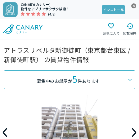
CANARY(カナリー)
物件をアプリでサクサク検索！
インストール
(4.8)
お気に入り
閲覧履歴
アトラスリベルタ新御徒町（東京都台東区 /
新御徒町駅） の賃貸物件情報
5
募集中のお部屋が
件あります