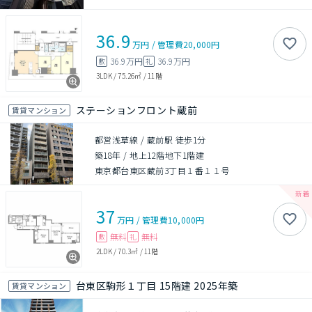
36.9
万円
/
管理費
20,000円
36.9万円
36.9万円
敷
礼
3LDK
/
75.26㎡
/
11階
ステーションフロント蔵前
賃貸マンション
都営浅草線 / 蔵前駅 徒歩1分
築18年
/
地上12階地下1階建
東京都台東区蔵前3丁目１番１１号
37
万円
/
管理費
10,000円
無料
無料
敷
礼
2LDK
/
70.3㎡
/
11階
台東区駒形１丁目 15階建 2025年築
賃貸マンション