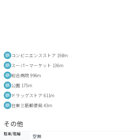
コンビニエンスストア 198m
スーパーマーケット 136m
総合病院 996m
公園 175m
ドラッグストア 611m
台東三筋郵便局 43m
その他
駐車/駐輪
空無