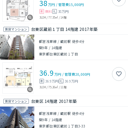
38
万円
/
管理費
15,000円
無料
38万円
敷
礼
3LDK
/
77.35㎡
/
14階
台東区蔵前１丁目 14階建 2017年築
賃貸マンション
都営浅草線 / 蔵前駅 徒歩4分
築9年
/
14階建
東京都台東区蔵前１丁目
36.9
万円
/
管理費
20,000円
36.9万円
36.9万円
敷
礼
3LDK
/
75.26㎡
/
11階
台東区 14階建 2017年築
賃貸マンション
都営浅草線 / 蔵前駅 徒歩4分
築9年
/
14階建
東京都台東区蔵前１丁目3-33