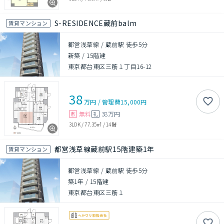
S-RESIDENCE蔵前balm
賃貸マンション
都営浅草線 / 蔵前駅 徒歩5分
新築
/
15階建
東京都台東区三筋１丁目16-12
38
万円
/
管理費
15,000円
無料
38万円
敷
礼
3LDK
/
77.35㎡
/
14階
都営浅草線蔵前駅15階建築1年
賃貸マンション
都営浅草線 / 蔵前駅 徒歩5分
築1年
/
15階建
東京都台東区三筋１