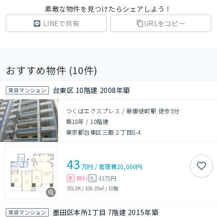
素敵な物件を見つけたらシェアしよう！
LINEで共有
URLをコピー
おすすめ物件 (
10
件)
台東区 10階建 2008年築
賃貸マンション
つくばエクスプレス / 新御徒町駅 徒歩5分
築18年
/
10階建
東京都台東区三筋２丁目8-4
43
万円
/
管理費
20,000円
無料
43万円
敷
礼
3SLDK
/
106.39㎡
/
10階
墨田区本所1丁目 7階建 2015年築
賃貸マンション