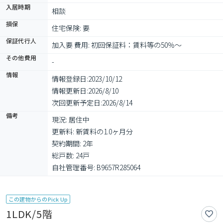
入居時期
相談
損保
住宅保険: 要
保証代行人
加入要 費用: 初回保証料：賃料等の50％～
その他費用
-
情報
情報登録日:
2023/10/12
情報更新日:
2026/8/10
次回更新予定日:
2026/8/14
備考
現況: 居住中

更新料: 新賃料の1.0ヶ月分

契約期間: 2年

総戸数: 24戸

自社管理番号: B9657R285064
この建物からのPick Up
1LDK/5階