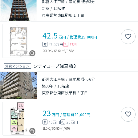
都営大江戸線 / 蔵前駅 徒歩3分
新築
/
15階建
東京都台東区駒形１丁目
42.5
万円
/
管理費
25,000円
42.5万円
無料
敷
礼
2SLDK
/
66.64㎡
/
15階
シティコープ浅草橋3
賃貸マンション
都営大江戸線 / 蔵前駅 徒歩6分
築33年
/
10階建
東京都台東区浅草橋３丁目
23
万円
/
管理費
20,000円
46万円
23万円
敷
礼
3LDK
/
65.85㎡
/
6階