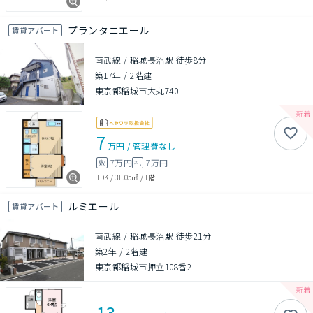
プランタニエール
賃貸アパート
南武線 / 稲城長沼駅 徒歩8分
築17年
/
2階建
東京都稲城市大丸740
7
万円
/
管理費
なし
7万円
7万円
敷
礼
1DK
/
31.05㎡
/
1階
ルミエール
賃貸アパート
南武線 / 稲城長沼駅 徒歩21分
築2年
/
2階建
東京都稲城市押立108番2
13