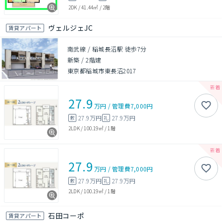
2DK
/
41.44㎡
/
2階
ヴェルジェJC
賃貸アパート
南武線 / 稲城長沼駅 徒歩7分
新築
/
2階建
東京都稲城市東長沼2017
27.9
万円
/
管理費
7,000円
27.9万円
27.9万円
敷
礼
2LDK
/
100.19㎡
/
1階
27.9
万円
/
管理費
7,000円
27.9万円
27.9万円
敷
礼
2LDK
/
100.19㎡
/
1階
石田コーポ
賃貸アパート