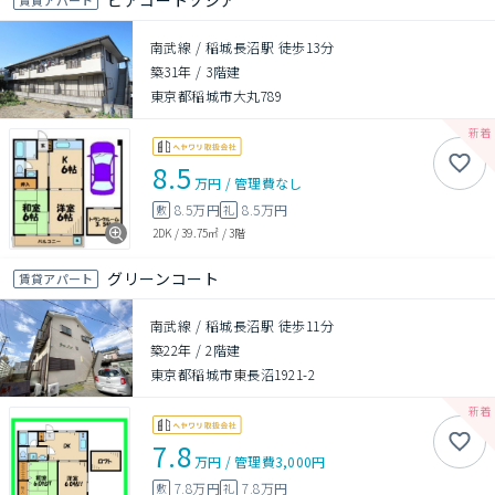
ピアコートソシア
南武線 / 稲城長沼駅 徒歩13分
築31年
/
3階建
東京都稲城市大丸789
8.5
万円
/
管理費
なし
8.5万円
8.5万円
敷
礼
2DK
/
39.75㎡
/
3階
グリーンコート
賃貸アパート
南武線 / 稲城長沼駅 徒歩11分
築22年
/
2階建
東京都稲城市東長沼1921-2
7.8
万円
/
管理費
3,000円
7.8万円
7.8万円
敷
礼