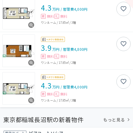
4.3
万円
/
管理費
4,000円
無料
無料
敷
礼
ワンルーム
/
17.85㎡
/
3階
3.9
万円
/
管理費
4,800円
無料
無料
敷
礼
ワンルーム
/
17.85㎡
/
2階
4.3
万円
/
管理費
4,000円
無料
無料
敷
礼
ワンルーム
/
17.85㎡
/
3階
東京都稲城長沼駅の新着物件
もっと見る
賃貸アパート