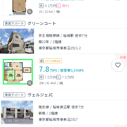
4.1万円
無料
敷
礼
1K
/
22.6㎡
/
3階
グリーンコート
賃貸アパート
京王相模原線 / 稲城駅 徒歩7分
築22年
/
2階建
東京都稲城市東長沼1921-2
7.8
万円
/
管理費
3,000円
7.8万円
7.8万円
敷
礼
2DK
/
41.44㎡
/
2階
ヴェルジェJC
賃貸アパート
南武線 / 稲城長沼駅 徒歩7分
新築
/
2階建
東京都稲城市東長沼2017