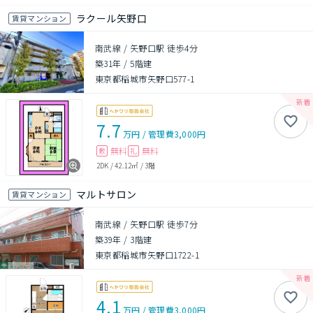
ラクール矢野口
賃貸マンション
南武線 / 矢野口駅 徒歩4分
築31年
/
5階建
東京都稲城市矢野口577-1
7.7
万円
/
管理費
3,000円
無料
無料
敷
礼
2DK
/
42.12㎡
/
3階
マルトサロン
賃貸マンション
南武線 / 矢野口駅 徒歩7分
築39年
/
3階建
東京都稲城市矢野口1722-1
4.1
万円
/
管理費
3,000円