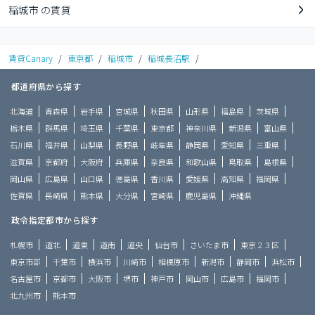
稲城市 の賃貸
賃貸Canary
/
東京都
/
稲城市
/
稲城長沼駅
/
都道府県から探す
北海道
青森県
岩手県
宮城県
秋田県
山形県
福島県
茨城県
栃木県
群馬県
埼玉県
千葉県
東京都
神奈川県
新潟県
富山県
石川県
福井県
山梨県
長野県
岐阜県
静岡県
愛知県
三重県
滋賀県
京都府
大阪府
兵庫県
奈良県
和歌山県
鳥取県
島根県
岡山県
広島県
山口県
徳島県
香川県
愛媛県
高知県
福岡県
佐賀県
長崎県
熊本県
大分県
宮崎県
鹿児島県
沖縄県
政令指定都市から探す
札幌市
道北
道東
道南
道央
仙台市
さいたま市
東京２３区
東京市部
千葉市
横浜市
川崎市
相模原市
新潟市
静岡市
浜松市
名古屋市
京都市
大阪市
堺市
神戸市
岡山市
広島市
福岡市
北九州市
熊本市