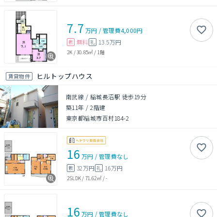
7.7
万円
/
管理費
4,000円
無料
13.5万円
敷
礼
2K
/
30.85㎡
/
1階
ヒルトップハウス
賃貸物件
南武線 / 稲城長沼駅 徒歩19分
築11年
/
2階建
東京都稲城市百村184-2
16
万円
/
管理費
なし
32万円
16万円
敷
礼
2SLDK
/
71.62㎡
/
-
16
万円
/
管理費
なし