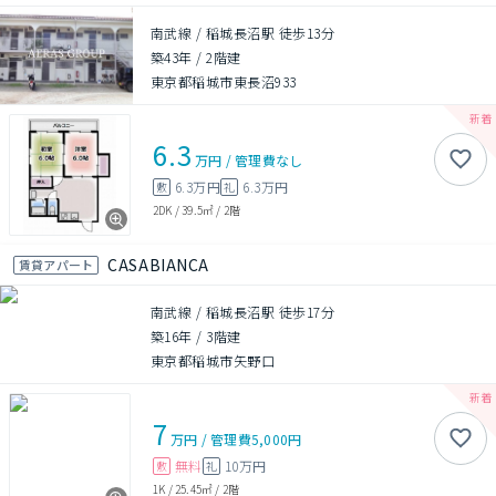
南武線 / 稲城長沼駅 徒歩13分
築43年
/
2階建
東京都稲城市東長沼933
6.3
万円
/
管理費
なし
6.3万円
6.3万円
敷
礼
2DK
/
39.5㎡
/
2階
CASABIANCA
賃貸アパート
南武線 / 稲城長沼駅 徒歩17分
築16年
/
3階建
東京都稲城市矢野口
7
万円
/
管理費
5,000円
無料
10万円
敷
礼
1K
/
25.45㎡
/
2階