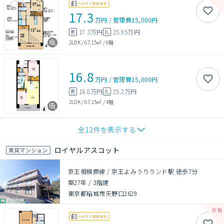
17.3
万円
/
管理費
15,000円
17.3万円
25.95万円
敷
礼
2LDK
/
67.15㎡
/
6階
16.8
万円
/
管理費
15,000円
16.8万円
25.2万円
敷
礼
2LDK
/
67.15㎡
/
4階
全
12
件を表示する
ロイヤルアスコット
賃貸マンション
京王相模原線 / 京王よみうりランド駅 徒歩7分
築27年
/
3階建
東京都稲城市矢野口2629