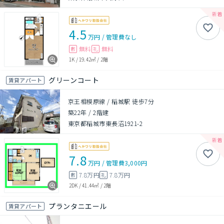
4.5
万円
/
管理費
なし
無料
無料
敷
礼
1K
/
19.42㎡
/
2階
グリーンコート
賃貸アパート
京王相模原線 / 稲城駅 徒歩7分
築22年
/
2階建
東京都稲城市東長沼1921-2
7.8
万円
/
管理費
3,000円
7.8万円
7.8万円
敷
礼
2DK
/
41.44㎡
/
2階
プランタニエール
賃貸アパート