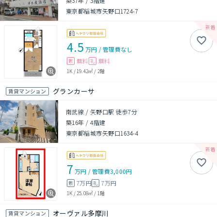
築37年
/
3階建
東京都稲城市矢野口1724-7
4.5
万円
/
管理費
なし
無料
無料
敷
礼
1K
/
19.42㎡
/
2階
グランカーサ
賃貸マンション
南武線 / 矢野口駅 徒歩7分
築16年
/
4階建
東京都稲城市矢野口1634-4
7
万円
/
管理費
3,000円
7万円
7万円
敷
礼
1K
/
25.08㎡
/
1階
オーヴァル多摩川
賃貸マンション