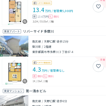
13.4
万円
/
管理費
5,000円
13.4万円
無料
敷
礼
2LDK
/
55.05㎡
/
3階
リバーサイド多摩川
賃貸アパート
南武線 / 矢野口駅 徒歩15分
築35年
/
2階建
東京都調布市多摩川３丁目67-4
4.3
万円
/
管理費
なし
無料
無料
敷
礼
1K
/
19㎡
/
1階
第一清水ビル
賃貸マンション
南武線 / 矢野口駅 徒歩6分