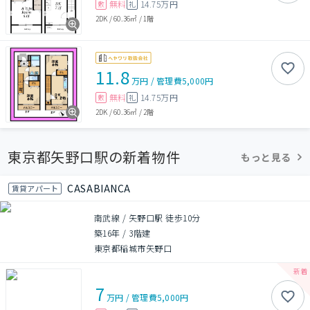
無料
14.75万円
敷
礼
2DK
/
60.36㎡
/
1階
11.8
万円
/
管理費
5,000円
無料
14.75万円
敷
礼
2DK
/
60.36㎡
/
2階
東京都矢野口駅の新着物件
もっと見る
CASABIANCA
賃貸アパート
南武線 / 矢野口駅 徒歩10分
築16年
/
3階建
東京都稲城市矢野口
7
万円
/
管理費
5,000円