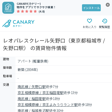
CANARY(カナリー)
物件をアプリでサクサク検索！
インストール
(4.8)
お気に入り
閲覧履歴
レオパレスクレール矢野口（東京都稲城市 /
矢野口駅） の賃貸物件情報
建物
アパート (軽量鉄骨)
築年数
新築 (2004年)
駐車場
-
交通
南武線 / 矢野口駅
徒歩7分
京王相模原線 / 京王稲田堤駅
徒歩13分
南武線 / 稲田堤駅
徒歩18分
京王相模原線 / 京王よみうりランド駅
徒歩18分
南武線 / 稲城長沼駅
徒歩30分