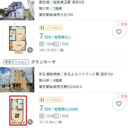
南武線 / 稲城長沼駅 徒歩8分
築17年
/
2階建
東京都稲城市大丸740
7
万円
/
管理費
なし
7万円
7万円
敷
礼
1DK
/
31.05㎡
/
1階
グランカーサ
賃貸マンション
京王相模原線 / 京王よみうりランド駅 徒歩5分
築16年
/
4階建
東京都稲城市矢野口1634-4
7
万円
/
管理費
3,000円
7万円
7万円
敷
礼
1K
/
25.08㎡
/
1階