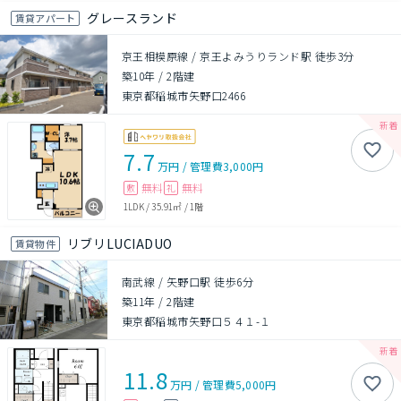
グレースランド
賃貸アパート
京王相模原線 / 京王よみうりランド駅 徒歩3分
築10年
/
2階建
東京都稲城市矢野口2466
7.7
万円
/
管理費
3,000円
無料
無料
敷
礼
1LDK
/
35.91㎡
/
1階
リブリLUCIADUO
賃貸物件
南武線 / 矢野口駅 徒歩6分
築11年
/
2階建
東京都稲城市矢野口５４１-１
11.8
万円
/
管理費
5,000円