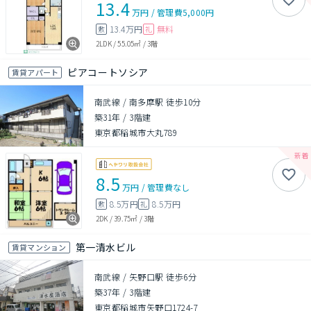
13.4
万円
/
管理費
5,000円
13.4万円
無料
敷
礼
2LDK
/
55.05㎡
/
3階
ピアコートソシア
賃貸アパート
南武線 / 南多摩駅 徒歩10分
築31年
/
3階建
東京都稲城市大丸789
8.5
万円
/
管理費
なし
8.5万円
8.5万円
敷
礼
2DK
/
39.75㎡
/
3階
第一清水ビル
賃貸マンション
南武線 / 矢野口駅 徒歩6分
築37年
/
3階建
東京都稲城市矢野口1724-7