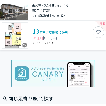
南武線 / 矢野口駅 徒歩12分
築2年
/
2階建
東京都稲城市押立108番2
13
万円
/
管理費
5,500円
無料
15万円
敷
礼
2LDK
/
51.15㎡
/
1階
同じ最寄り駅 で探す