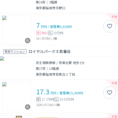
築16年
/
3階建
東京都稲城市矢野口
7
万円
/
管理費
5,000円
無料
10万円
敷
礼
1K
/
25.45㎡
/
2階
ロイヤルパークス若葉台
賃貸マンション
京王相模原線 / 若葉台駅 徒歩1分
築17年
/
14階建
東京都稲城市若葉台２丁目
17.3
万円
/
管理費
15,000円
17.3万円
25.95万円
敷
礼
2LDK
/
67.15㎡
/
6階