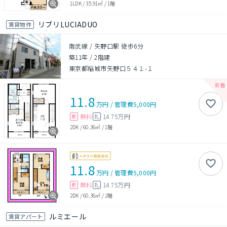
1LDK
/
35.91㎡
/
1階
リブリLUCIADUO
賃貸物件
南武線 / 矢野口駅 徒歩6分
築11年
/
2階建
東京都稲城市矢野口５４１-１
11.8
万円
/
管理費
5,000円
無料
14.75万円
敷
礼
2DK
/
60.36㎡
/
1階
11.8
万円
/
管理費
5,000円
無料
14.75万円
敷
礼
2DK
/
60.36㎡
/
2階
ルミエール
賃貸アパート