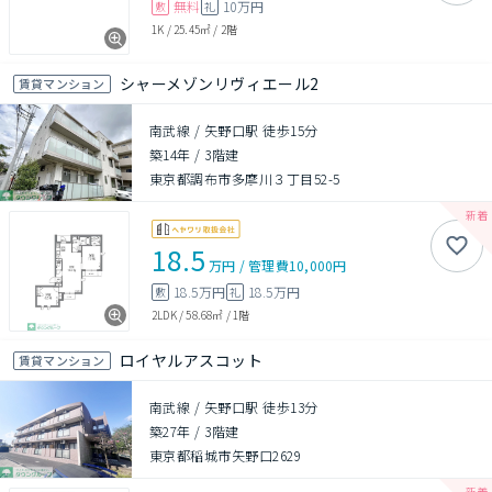
無料
10万円
敷
礼
1K
/
25.45㎡
/
2階
シャーメゾンリヴィエール2
賃貸マンション
南武線 / 矢野口駅 徒歩15分
築14年
/
3階建
東京都調布市多摩川３丁目52-5
18.5
万円
/
管理費
10,000円
18.5万円
18.5万円
敷
礼
2LDK
/
58.68㎡
/
1階
ロイヤルアスコット
賃貸マンション
南武線 / 矢野口駅 徒歩13分
築27年
/
3階建
東京都稲城市矢野口2629