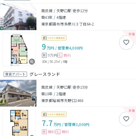
南武線 / 矢野口駅 徒歩12分
築43年
/
4階建
東京都調布市多摩川３丁目64-2
9
万円
/
管理費
4,000円
9万円
無料
敷
礼
3DK
/
50.27㎡
/
4階
グレースランド
賃貸アパート
南武線 / 矢野口駅 徒歩15分
築10年
/
2階建
東京都稲城市矢野口2466
7.7
万円
/
管理費
3,000円
無料
無料
敷
礼