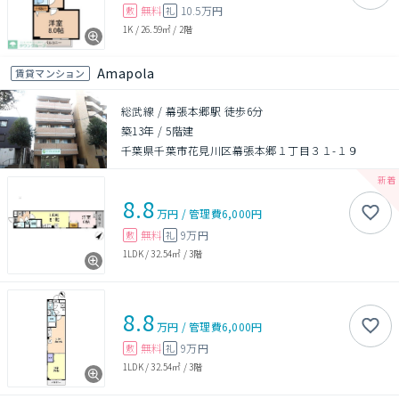
無料
10.5万円
敷
礼
1K
/
26.59㎡
/
2階
Amapola
賃貸マンション
総武線 / 幕張本郷駅 徒歩6分
築13年
/
5階建
千葉県千葉市花見川区幕張本郷１丁目３１-１９
8.8
万円
/
管理費
6,000円
無料
9万円
敷
礼
1LDK
/
32.54㎡
/
3階
8.8
万円
/
管理費
6,000円
無料
9万円
敷
礼
1LDK
/
32.54㎡
/
3階