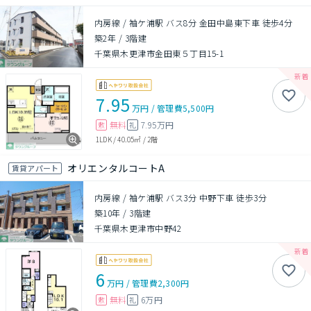
内房線 / 袖ケ浦駅 バス8分 金田中島東下車 徒歩4分
築2年
/
3階建
千葉県木更津市金田東５丁目15-1
7.95
万円
/
管理費
5,500円
無料
7.95万円
敷
礼
1LDK
/
40.05㎡
/
2階
オリエンタルコートA
賃貸アパート
内房線 / 袖ケ浦駅 バス3分 中野下車 徒歩3分
築10年
/
3階建
千葉県木更津市中野42
6
万円
/
管理費
2,300円
無料
6万円
敷
礼