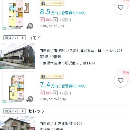
8.5
万円
/
管理費
5,500円
無料
8.5万円
敷
礼
2LDK
/
54.9㎡
/
2階
コモド
賃貸アパート
内房線 / 君津駅 バス8分 畑沢南三丁目下車 徒歩6分
築9年
/
2階建
千葉県木更津市畑沢南２丁目11-14
7.4
万円
/
管理費
6,000円
無料
3.7万円
敷
礼
2LDK
/
55.27㎡
/
1階
セレッソ
賃貸アパート
内房線 / 木更津駅 徒歩15分
築15年
/
2階建