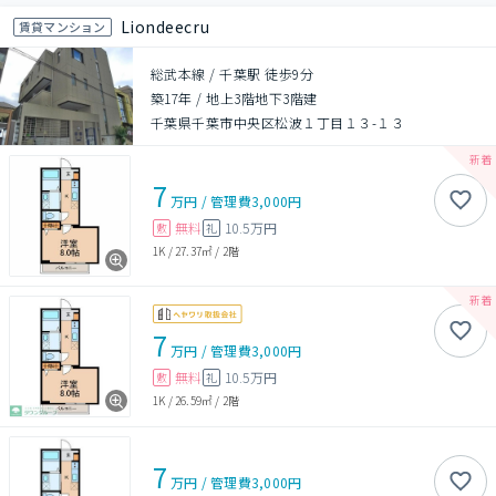
Liondeecru
賃貸マンション
総武本線 / 千葉駅 徒歩9分
築17年
/
地上3階地下3階建
千葉県千葉市中央区松波１丁目１３-１３
7
万円
/
管理費
3,000円
無料
10.5万円
敷
礼
1K
/
27.37㎡
/
2階
7
万円
/
管理費
3,000円
無料
10.5万円
敷
礼
1K
/
26.59㎡
/
2階
7
万円
/
管理費
3,000円