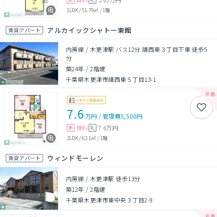
1LDK
/
51.79㎡
/
1階
アルカイックシャトー東館
賃貸アパート
内房線 / 木更津駅 バス12分 請西東３丁目下車 徒歩5
分
築24年
/
2階建
千葉県木更津市請西東５丁目13-1
7.6
万円
/
管理費
5,500円
無料
7.6万円
敷
礼
2LDK
/
62.1㎡
/
1階
ウィンドモーレン
賃貸アパート
内房線 / 木更津駅 徒歩13分
築12年
/
2階建
千葉県木更津市東中央３丁目2-9