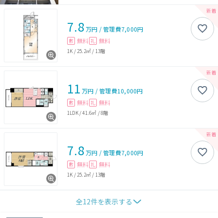
7.8
万円
/
管理費
7,000円
無料
無料
敷
礼
1K
/
25.2㎡
/
13階
11
万円
/
管理費
10,000円
無料
無料
敷
礼
1LDK
/
41.6㎡
/
8階
7.8
万円
/
管理費
7,000円
無料
無料
敷
礼
1K
/
25.2㎡
/
13階
全
12
件を表示する