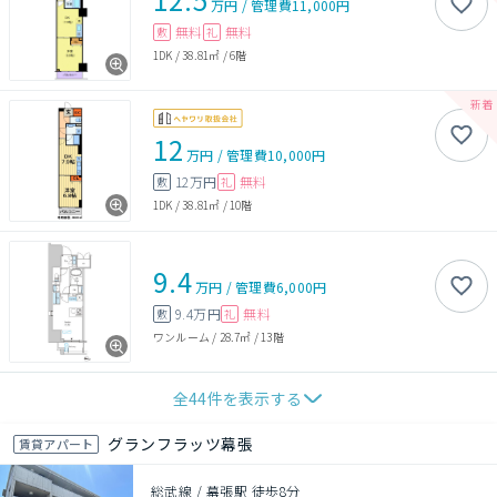
万円
/
管理費
11,000円
無料
無料
敷
礼
1DK
/
38.81㎡
/
6階
12
万円
/
管理費
10,000円
12万円
無料
敷
礼
1DK
/
38.81㎡
/
10階
9.4
万円
/
管理費
6,000円
9.4万円
無料
敷
礼
ワンルーム
/
28.7㎡
/
13階
全
44
件を表示する
グランフラッツ幕張
賃貸アパート
総武線 / 幕張駅 徒歩8分