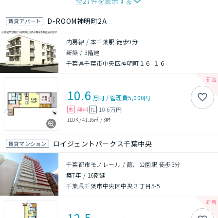
全
27
件を表示する
D-ROOM神明町2A
賃貸アパート
内房線 / 本千葉駅 徒歩9分
新築
/
3階建
千葉県千葉市中央区神明町１６-１６
10.6
万円
/
管理費
5,000円
無料
10.6万円
敷
礼
1LDK
/
41.16㎡
/
3階
ロイジェントパークス千葉中央
賃貸マンション
千葉都市モノレール / 葭川公園駅 徒歩3分
築7年
/
16階建
千葉県千葉市中央区中央３丁目5-5
12.5