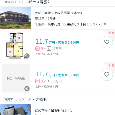
ルピナス幕張2
賃貸アパート
京成千葉線 / 京成幕張駅 徒歩9分
築18年
/
2階建
千葉県千葉市花見川区幕張町３丁目１１３６-２０
11.7
万円
/
管理費
5,500円
無料
18万円
敷
礼
2LDK
/
53.76㎡
/
2階
11.7
万円
/
管理費
5,500円
無料
18万円
敷
礼
2LDK
/
53.76㎡
/
2階
アテナ稲毛
賃貸マンション
総武本線 / 稲毛駅 徒歩3分