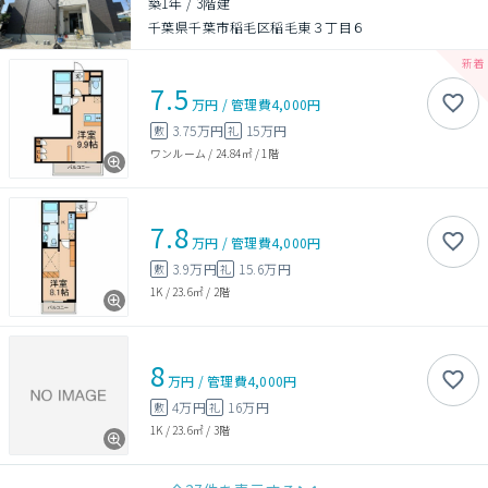
築1年
/
3階建
千葉県千葉市稲毛区稲毛東３丁目６
7.5
万円
/
管理費
4,000円
3.75万円
15万円
敷
礼
ワンルーム
/
24.84㎡
/
1階
7.8
万円
/
管理費
4,000円
3.9万円
15.6万円
敷
礼
1K
/
23.6㎡
/
2階
8
万円
/
管理費
4,000円
4万円
16万円
敷
礼
1K
/
23.6㎡
/
3階