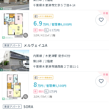
千葉県木更津市文京５丁目4-14
6.9
万円
/
管理費
6,000円
無料
6.9万円
敷
礼
1LDK
/
42.11㎡
/
1階
メルヴェイユA
賃貸アパート
内房線 / 木更津駅 徒歩43分
築16年
/
2階建
千葉県木更津市請西南２丁目11-1
8
万円
/
管理費
5,500円
無料
8万円
敷
礼
2LDK
/
55㎡
/
1階
SORA
賃貸アパート