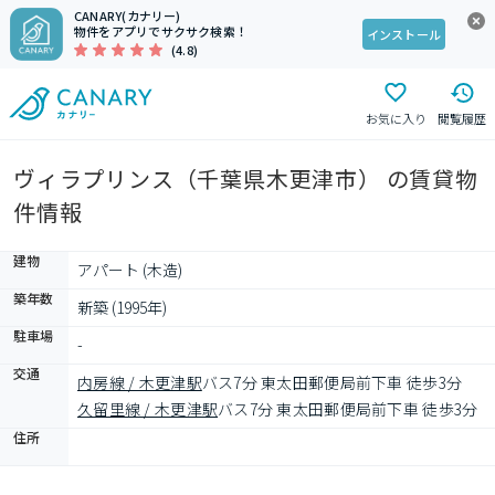
CANARY(カナリー)
物件をアプリでサクサク検索！
インストール
(4.8)
お気に入り
閲覧履歴
ヴィラプリンス（千葉県木更津市） の賃貸物
件情報
建物
アパート (木造)
築年数
新築 (1995年)
駐車場
-
交通
内房線 / 木更津駅
バス7分 東太田郵便局前下車 徒歩3分
久留里線 / 木更津駅
バス7分 東太田郵便局前下車 徒歩3分
住所