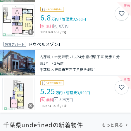
6.8
万円
/
管理費
3,500円
無料
8万円
敷
礼
2LDK
/
60.77㎡
/
2階
ドウベルメゾン1
賃貸アパート
内房線 / 木更津駅 バス24分 巖根駅下車 徒歩11分
築17年
/
2階建
千葉県木更津市万石字八反免453-1
5.25
万円
/
管理費
3,500円
無料
5.25万円
敷
礼
1LDK
/
41.57㎡
/
1階
千葉県undefinedの新着物件
もっと見る