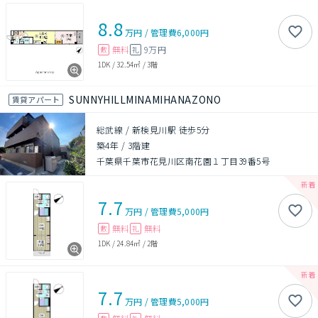
8.8
万円
/
管理費
6,000円
無料
9万円
敷
礼
1DK
/
32.54㎡
/
3階
SUNNYHILLMINAMIHANAZONO
賃貸アパート
総武線 / 新検見川駅 徒歩5分
築4年
/
3階建
千葉県千葉市花見川区南花園１丁目39番5号
7.7
万円
/
管理費
5,000円
無料
無料
敷
礼
1DK
/
24.84㎡
/
2階
7.7
万円
/
管理費
5,000円