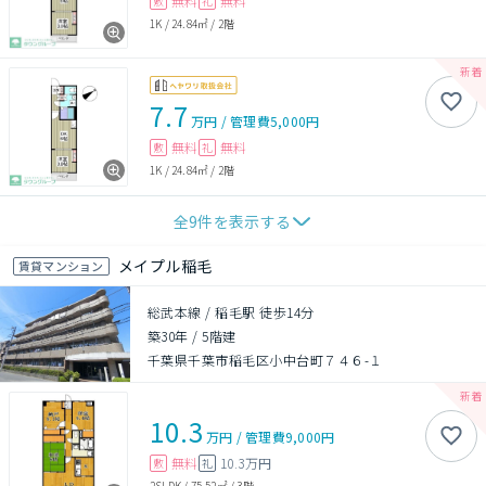
無料
無料
敷
礼
1K
/
24.84㎡
/
2階
7.7
万円
/
管理費
5,000円
無料
無料
敷
礼
1K
/
24.84㎡
/
2階
全
9
件を表示する
メイプル稲毛
賃貸マンション
総武本線 / 稲毛駅 徒歩14分
築30年
/
5階建
千葉県千葉市稲毛区小中台町７４６-１
10.3
万円
/
管理費
9,000円
無料
10.3万円
敷
礼
2SLDK
/
75.52㎡
/
3階