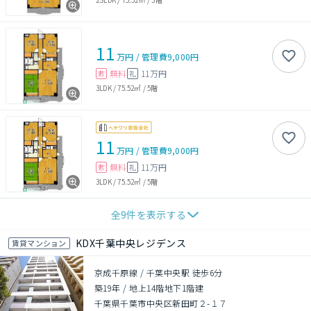
11
万円
/
管理費
9,000円
無料
11万円
敷
礼
3LDK
/
75.52㎡
/
5階
11
万円
/
管理費
9,000円
無料
11万円
敷
礼
3LDK
/
75.52㎡
/
5階
全
9
件を表示する
KDX千葉中央レジデンス
賃貸マンション
京成千原線 / 千葉中央駅 徒歩6分
築19年
/
地上14階地下1階建
千葉県千葉市中央区新田町２-１７