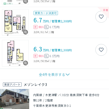
1LDK
/
50.57㎡
/
1階
家賃カード決済可
6.7
万円
/
管理費
2,300円
無料
6.7万円
敷
礼
2LDK
/
61.7㎡
/
2階
6.3
万円
/
管理費
2,300円
無料
6.3万円
敷
礼
1LDK
/
50.55㎡
/
1階
全
4
件を表示する
メゾンレイク3
賃貸アパート
内房線 / 木更津駅 バス8分 南長須賀下車 徒歩6分
築11年
/
2階建
千葉県木更津市長須賀393-1