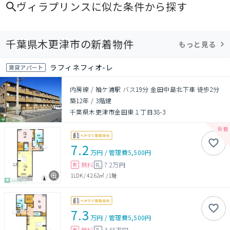
ヴィラプリンス
に似た条件から探す
千葉県木更津市の新着物件
もっと見る
ラフィネフィオ-レ
賃貸アパート
内房線 / 袖ケ浦駅 バス19分 金田中島北下車 徒歩2分
築12年
/
3階建
千葉県木更津市金田東１丁目38-3
7.2
万円
/
管理費
5,500円
無料
7.2万円
敷
礼
1LDK
/
42.62㎡
/
1階
7.3
万円
/
管理費
5,500円
無料
3.65万円
敷
礼