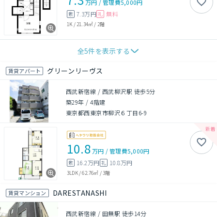
万円
/
管理費
5,000円
7.3万円
無料
敷
礼
1K
/
21.34㎡
/
2階
全
5
件を表示する
グリーンリーヴス
賃貸アパート
西武新宿線 / 西武柳沢駅 徒歩5分
築29年
/
4階建
東京都西東京市柳沢６丁目6-9
10.8
万円
/
管理費
5,000円
16.2万円
10.8万円
敷
礼
3LDK
/
62.76㎡
/
3階
DARESTANASHI
賃貸マンション
西武新宿線 / 田無駅 徒歩14分