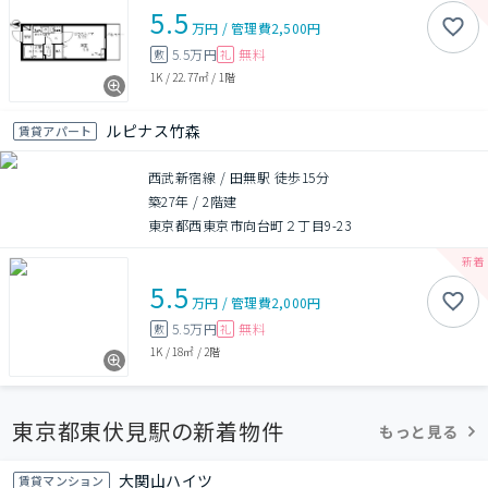
5.5
万円
/
管理費
2,500円
5.5万円
無料
敷
礼
1K
/
22.77㎡
/
1階
ルピナス竹森
賃貸アパート
西武新宿線 / 田無駅 徒歩15分
築27年
/
2階建
東京都西東京市向台町２丁目9-23
5.5
万円
/
管理費
2,000円
5.5万円
無料
敷
礼
1K
/
18㎡
/
2階
東京都東伏見駅の新着物件
もっと見る
大関山ハイツ
賃貸マンション