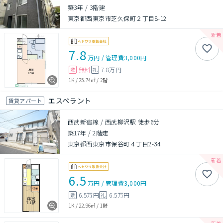
築3年
/
3階建
東京都西東京市芝久保町２丁目8-12
7.8
万円
/
管理費
3,000円
無料
7.8万円
敷
礼
1K
/
25.74㎡
/
2階
エスペラント
賃貸アパート
西武新宿線 / 西武柳沢駅 徒歩6分
築17年
/
2階建
東京都西東京市保谷町４丁目2-34
6.5
万円
/
管理費
3,000円
6.5万円
6.5万円
敷
礼
1K
/
22.96㎡
/
1階