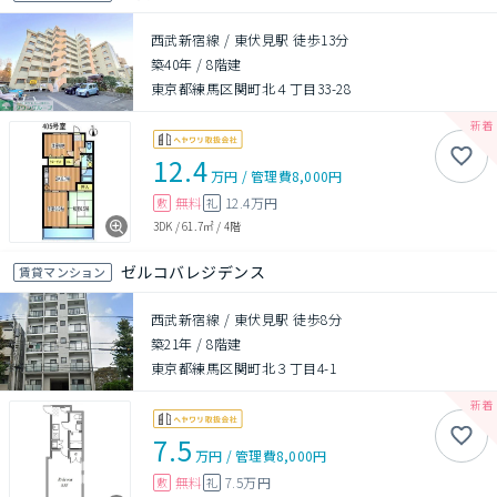
西武新宿線 / 東伏見駅 徒歩13分
築40年
/
8階建
東京都練馬区関町北４丁目33-28
12.4
万円
/
管理費
8,000円
無料
12.4万円
敷
礼
3DK
/
61.7㎡
/
4階
ゼルコバレジデンス
賃貸マンション
西武新宿線 / 東伏見駅 徒歩8分
築21年
/
8階建
東京都練馬区関町北３丁目4-1
7.5
万円
/
管理費
8,000円
無料
7.5万円
敷
礼