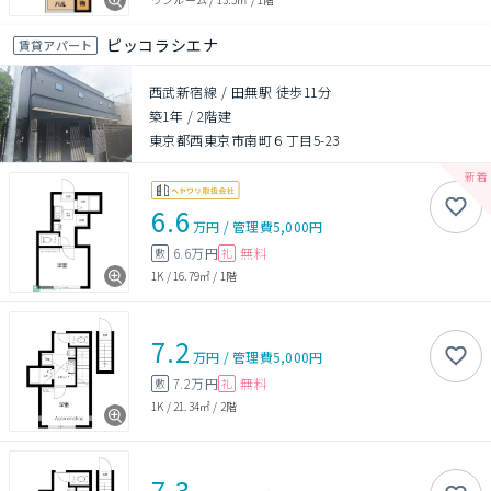
ピッコラシエナ
賃貸アパート
西武新宿線 / 田無駅 徒歩11分
築1年
/
2階建
東京都西東京市南町６丁目5-23
6.6
万円
/
管理費
5,000円
6.6万円
無料
敷
礼
1K
/
16.79㎡
/
1階
7.2
万円
/
管理費
5,000円
7.2万円
無料
敷
礼
1K
/
21.34㎡
/
2階
7.3