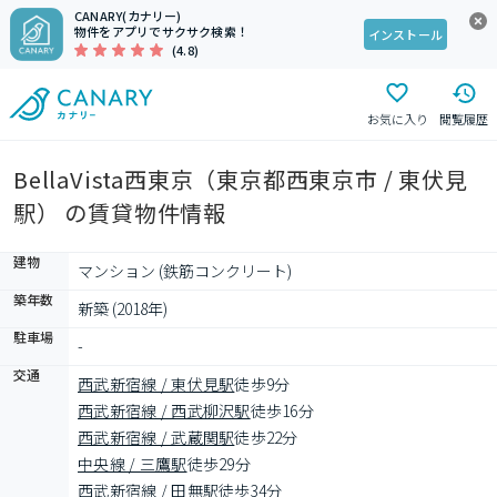
CANARY(カナリー)
物件をアプリでサクサク検索！
インストール
(4.8)
お気に入り
閲覧履歴
BellaVista西東京（東京都西東京市 / 東伏見
駅） の賃貸物件情報
建物
マンション (鉄筋コンクリート)
築年数
新築 (2018年)
駐車場
-
交通
西武新宿線 / 東伏見駅
徒歩9分
西武新宿線 / 西武柳沢駅
徒歩16分
西武新宿線 / 武蔵関駅
徒歩22分
中央線 / 三鷹駅
徒歩29分
西武新宿線 / 田無駅
徒歩34分