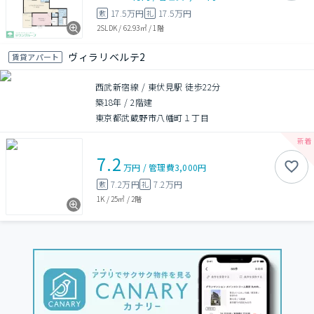
17.5万円
17.5万円
敷
礼
2SLDK
/
62.93㎡
/
1階
ヴィラリベルテ2
賃貸アパート
西武新宿線 / 東伏見駅 徒歩22分
築18年
/
2階建
東京都武蔵野市八幡町１丁目
7.2
万円
/
管理費
3,000円
7.2万円
7.2万円
敷
礼
1K
/
25㎡
/
2階