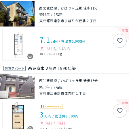
西武豊島線 / ひばりヶ丘駅 徒歩11分
築18年
/
3階建
東京都西東京市ひばりが丘北２丁目
7.1
万円
/
管理費
6,000円
無料
7.1万円
敷
礼
1K
/
19.87㎡
/
1階
西東京市 2階建 1990年築
賃貸アパート
西武豊島線 / ひばりヶ丘駅 徒歩13分
築36年
/
2階建
東京都西東京市住吉町１丁目
3
万円
/
管理費
8,000円
無料
無料
敷
礼
ワンルーム
/
13.5㎡
/
1階