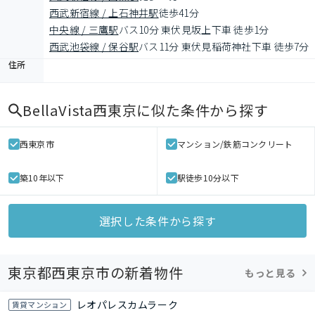
西武新宿線 / 上石神井駅
徒歩41分
中央線 / 三鷹駅
バス10分 東伏見坂上下車 徒歩1分
西武池袋線 / 保谷駅
バス11分 東伏見稲荷神社下車 徒歩7分
住所
BellaVista西東京
に似た条件から探す
西東京市
マンション/鉄筋コンクリート
築10年以下
駅徒歩10分以下
選択した条件から探す
東京都西東京市の新着物件
もっと見る
レオパレスカムラーク
賃貸マンション