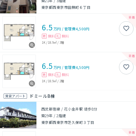
築21年
/
3階建
東京都西東京市田無町６丁目
6.5
万円
/
管理費
4,500円
無料
無料
敷
礼
1K
/
18.9㎡
/
3階
6.5
万円
/
管理費
4,500円
無料
無料
敷
礼
1K
/
18.9㎡
/
2階
ドミールB棟
賃貸アパート
西武新宿線 / 花小金井駅 徒歩8分
築29年
/
2階建
東京都西東京市芝久保町３丁目