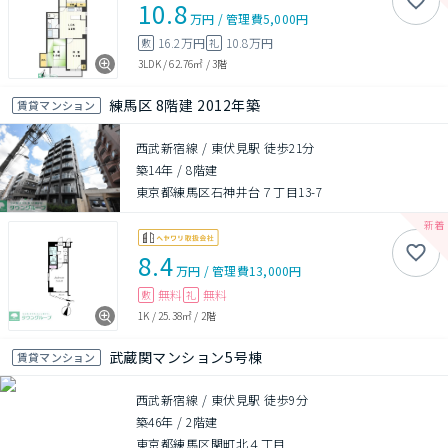
10.8
万円
/
管理費
5,000円
16.2万円
10.8万円
敷
礼
3LDK
/
62.76㎡
/
3階
練馬区 8階建 2012年築
賃貸マンション
西武新宿線 / 東伏見駅 徒歩21分
築14年
/
8階建
東京都練馬区石神井台７丁目13-7
8.4
万円
/
管理費
13,000円
無料
無料
敷
礼
1K
/
25.38㎡
/
2階
武蔵関マンション5号棟
賃貸マンション
西武新宿線 / 東伏見駅 徒歩9分
築46年
/
2階建
東京都練馬区関町北４丁目