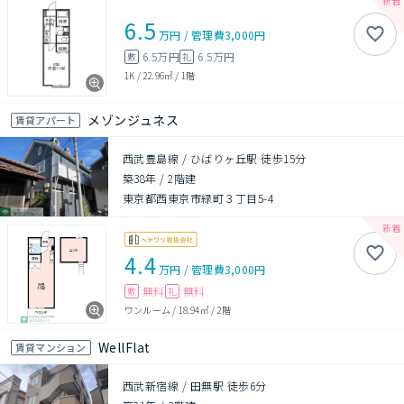
6.5
万円
/
管理費
3,000円
6.5万円
6.5万円
敷
礼
1K
/
22.96㎡
/
1階
メゾンジュネス
賃貸アパート
西武豊島線 / ひばりヶ丘駅 徒歩15分
築38年
/
2階建
東京都西東京市緑町３丁目5-4
4.4
万円
/
管理費
3,000円
無料
無料
敷
礼
ワンルーム
/
18.94㎡
/
2階
WellFlat
賃貸マンション
西武新宿線 / 田無駅 徒歩6分