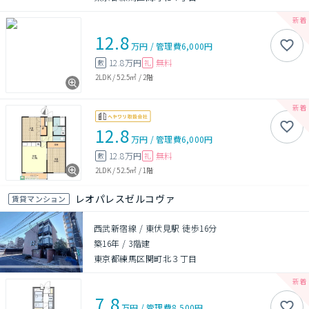
12.8
万円
/
管理費
6,000円
12.8万円
無料
敷
礼
2LDK
/
52.5㎡
/
2階
12.8
万円
/
管理費
6,000円
12.8万円
無料
敷
礼
2LDK
/
52.5㎡
/
1階
レオパレスゼルコヴァ
賃貸マンション
西武新宿線 / 東伏見駅 徒歩16分
築16年
/
3階建
東京都練馬区関町北３丁目
7.8
万円
/
管理費
8,500円