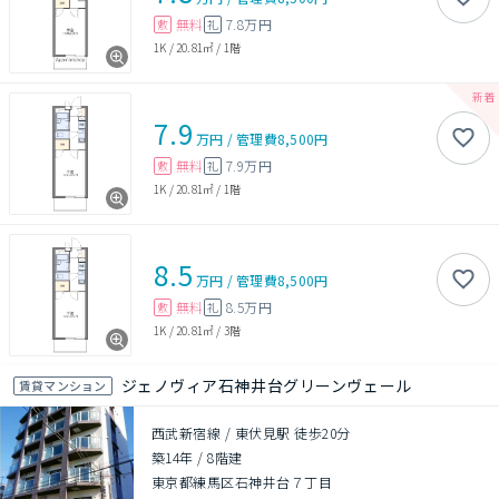
無料
7.8万円
敷
礼
1K
/
20.81㎡
/
1階
7.9
万円
/
管理費
8,500円
無料
7.9万円
敷
礼
1K
/
20.81㎡
/
1階
8.5
万円
/
管理費
8,500円
無料
8.5万円
敷
礼
1K
/
20.81㎡
/
3階
ジェノヴィア石神井台グリーンヴェール
賃貸マンション
西武新宿線 / 東伏見駅 徒歩20分
築14年
/
8階建
東京都練馬区石神井台７丁目