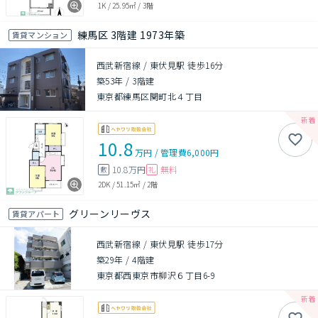
1K
/
25.95㎡
/
3階
練馬区 3階建 1973年築
賃貸マンション
西武新宿線 / 東伏見駅 徒歩16分
築53年
/
3階建
東京都練馬区関町北４丁目
10.8
万円
/
管理費
6,000円
10.8万円
無料
敷
礼
2DK
/
51.15㎡
/
2階
グリーンリーヴス
賃貸アパート
西武新宿線 / 東伏見駅 徒歩17分
築29年
/
4階建
東京都西東京市柳沢６丁目6-9