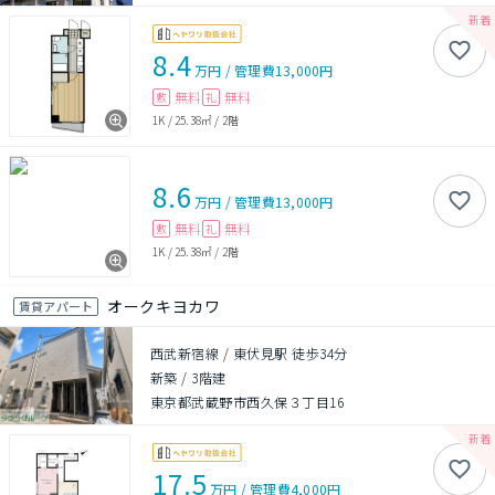
8.4
万円
/
管理費
13,000円
無料
無料
敷
礼
1K
/
25.38㎡
/
2階
8.6
万円
/
管理費
13,000円
無料
無料
敷
礼
1K
/
25.38㎡
/
2階
オークキヨカワ
賃貸アパート
西武新宿線 / 東伏見駅 徒歩34分
新築
/
3階建
東京都武蔵野市西久保３丁目16
17.5
万円
/
管理費
4,000円