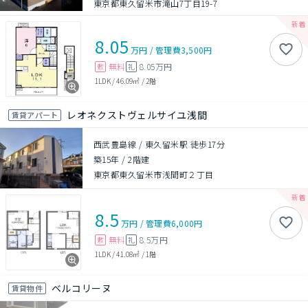
東京都東久留米市滝山7丁目19-7
8.05
万円
/
管理費
3,500円
無料
8.05万円
敷
礼
1LDK
/
46.09㎡
/
2階
レオネクストヴェルサイユ浅間
賃貸アパート
西武豊島線 / 東久留米駅 徒歩17分
築15年
/
2階建
東京都東久留米市浅間町２丁目
8.5
万円
/
管理費
6,000円
無料
8.5万円
敷
礼
1LDK
/
41.08㎡
/
1階
ベルコリーヌ
賃貸物件