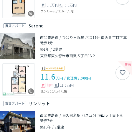
3.3万円
6.6万円
敷
礼
ワンルーム
/
20.6㎡
/
1階
Sereno
賃貸アパート
西武豊島線 / ひばりヶ丘駅 バス11分 南沢５丁目下車
徒歩1分
築1年
/
2階建
東京都東久留米市南沢５丁目18-2
11.6
万円
/
管理費
3,000円
無料
11.6万円
敷
礼
2LDK
/
55.41㎡
/
1階
サンリット
賃貸アパート
西武豊島線 / 東久留米駅 バス19分 滝山５丁目下車
徒歩7分
築15年
/
2階建