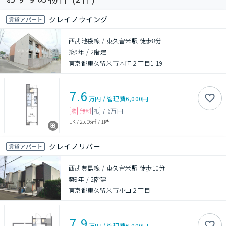
クレイノウイング
賃貸アパート
西武池袋線 / 東久留米駅 徒歩8分
築9年
/
2階建
東京都東久留米市本町２丁目1-19
7.6
万円
/
管理費
6,000円
無料
7.6万円
敷
礼
1K
/
25.06㎡
/
1階
クレイノリバー
賃貸アパート
西武豊島線 / 東久留米駅 徒歩10分
築9年
/
2階建
東京都東久留米市小山２丁目
7.9
万円
/
管理費
6,000円