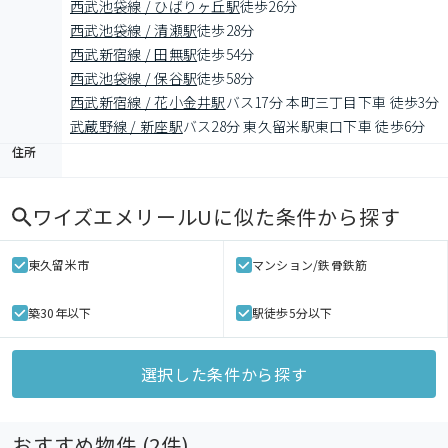
西武池袋線 / ひばりヶ丘駅
徒歩26分
西武池袋線 / 清瀬駅
徒歩28分
西武新宿線 / 田無駅
徒歩54分
西武池袋線 / 保谷駅
徒歩58分
西武新宿線 / 花小金井駅
バス17分 本町三丁目下車 徒歩3分
武蔵野線 / 新座駅
バス28分 東久留米駅東口下車 徒歩6分
住所
ワイズエメリールU
に似た条件から探す
東久留米市
マンション/鉄骨鉄筋
築30年以下
駅徒歩5分以下
選択した条件から探す
おすすめ物件 (
2
件)