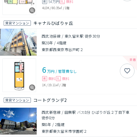
54万円
無料
敷
礼
4LDK
/
80.35㎡
/
1階
キャナルひばりヶ丘
賃貸マンション
西武池袋線 / 東久留米駅 徒歩30分
築28年
/
4階建
東京都西東京市谷戸町２
6
万円
/
管理費
なし
無料
無料
敷
礼
1K
/
19.11㎡
/
2階
コートグランデ2
賃貸マンション
西武新宿線 / 田無駅 バス8分 ひばりが丘２丁目下車
徒歩8分
築8年
/
2階建
東京都東久留米市学園町２