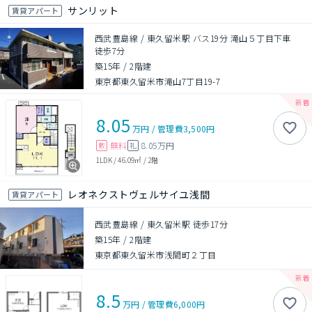
サンリット
賃貸アパート
西武豊島線 / 東久留米駅 バス19分 滝山５丁目下車
徒歩7分
築15年
/
2階建
東京都東久留米市滝山7丁目19-7
8.05
万円
/
管理費
3,500円
無料
8.05万円
敷
礼
1LDK
/
46.09㎡
/
2階
レオネクストヴェルサイユ浅間
賃貸アパート
西武豊島線 / 東久留米駅 徒歩17分
築15年
/
2階建
東京都東久留米市浅間町２丁目
8.5
万円
/
管理費
6,000円