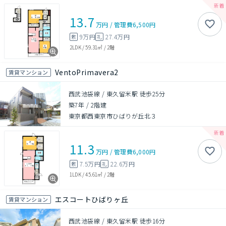
13.7
万円
/
管理費
6,500円
9万円
27.4万円
敷
礼
2LDK
/
59.31㎡
/
2階
VentoPrimavera2
賃貸マンション
西武池袋線 / 東久留米駅 徒歩25分
築7年
/
2階建
東京都西東京市ひばりが丘北３
11.3
万円
/
管理費
6,000円
7.5万円
22.6万円
敷
礼
1LDK
/
45.61㎡
/
2階
エスコートひばりヶ丘
賃貸マンション
西武池袋線 / 東久留米駅 徒歩16分