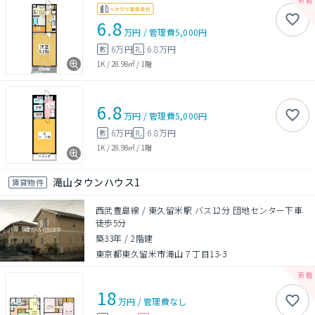
6.8
万円
/
管理費
5,000円
6万円
6.8万円
敷
礼
1K
/
28.98㎡
/
1階
6.8
万円
/
管理費
5,000円
6万円
6.8万円
敷
礼
1K
/
28.98㎡
/
1階
滝山タウンハウス1
賃貸物件
西武豊島線 / 東久留米駅 バス12分 団地センター下車
徒歩5分
築33年
/
2階建
東京都東久留米市滝山７丁目13-3
18
万円
/
管理費
なし