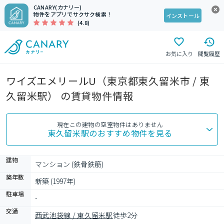
CANARY(カナリー)
物件をアプリでサクサク検索！
インストール
(4.8)
お気に入り
閲覧履歴
ワイズエメリールU（東京都東久留米市 / 東
久留米駅） の賃貸物件情報
現在この建物の空室物件はありません
東久留米駅
のおすすめ物件を見る
建物
マンション (鉄骨鉄筋)
築年数
新築 (1997年)
駐車場
-
交通
西武池袋線 / 東久留米駅
徒歩2分