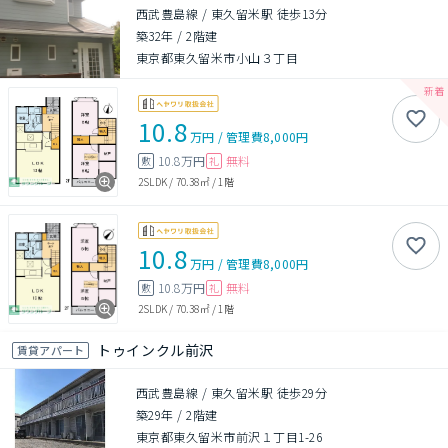
西武豊島線 / 東久留米駅 徒歩13分
築32年
/
2階建
東京都東久留米市小山３丁目
10.8
万円
/
管理費
8,000円
10.8万円
無料
敷
礼
2SLDK
/
70.38㎡
/
1階
10.8
万円
/
管理費
8,000円
10.8万円
無料
敷
礼
2SLDK
/
70.38㎡
/
1階
トゥインクル前沢
賃貸アパート
西武豊島線 / 東久留米駅 徒歩29分
築29年
/
2階建
東京都東久留米市前沢１丁目1-26