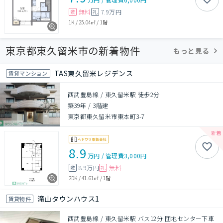
無料
7.9万円
敷
礼
1K
/
25.04㎡
/
1階
東京都東久留米市の新着物件
もっと見る
TAS東久留米レジデンス
賃貸マンション
西武豊島線 / 東久留米駅 徒歩2分
築39年
/
3階建
東京都東久留米市東本町3-7
8.9
万円
/
管理費
3,000円
8.9万円
無料
敷
礼
2DK
/
41.61㎡
/
1階
滝山タウンハウス1
賃貸物件
西武豊島線 / 東久留米駅 バス12分 団地センター下車