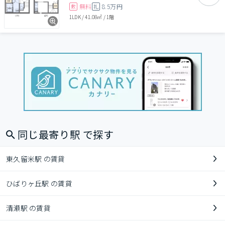
無料
8.5万円
敷
礼
1LDK
/
41.08㎡
/
1階
同じ最寄り駅 で探す
東久留米駅 の賃貸
ひばりヶ丘駅 の賃貸
清瀬駅 の賃貸