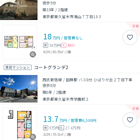
徒歩5分
築33年
/
2階建
東京都東久留米市滝山７丁目13-3
18
万円
/
管理費
なし
54万円
無料
敷
礼
4LDK
/
80.35㎡
/
1階
コートグランデ2
賃貸マンション
西武新宿線 / 田無駅 バス8分 ひばりが丘２丁目下車
徒歩8分
築8年
/
2階建
東京都東久留米市学園町２
13.7
万円
/
管理費
6,500円
9万円
27.4万円
敷
礼
2LDK
/
59.31㎡
/
2階