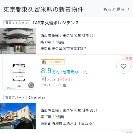
東京都東久留米駅の新着物件
もっと見る
TAS東久留米レジデンス
賃貸マンション
西武豊島線 / 東久留米駅 徒歩2分
築39年
/
3階建
東京都東久留米市東本町3-7
8.9
万円
/
管理費
3,000円
8.9万円
無料
敷
礼
2DK
/
41.61㎡
/
1階
Orvieto
賃貸アパート
西武豊島線 / 東久留米駅 徒歩28分
築17年
/
2階建
東京都清瀬市上清戸１丁目12-57